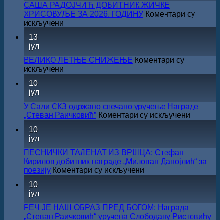
САША РАДОЈЧИЋ ДОБИТНИК ЖИЧКЕ
ХРИСОВУЉЕ ЗА 2026. ГОДИНУ
Коментари су
на
искључени
САША
13
РАДОЈЧИЋ
јул
ДОБИТНИК
ЖИЧКЕ
ВЕЛИКО ЛЕТЊЕ СНИЖЕЊЕ
Коментари су
ХРИСОВУЉЕ
на
искључени
ЗА
ВЕЛИКО
10
2026.
ЛЕТЊЕ
јул
ГОДИНУ
СНИЖЕЊЕ
У Сали СКЗ одржано свечано уручење Награде
на
„Стеван Раичковић”
Коментари су искључени
У
10
Сали
јул
СКЗ
одржан
ПЕСНИЧКИ ТАЛЕНАТ ИЗ ВРШЦА: Стефан
свечано
Кирилов добитник награде „Милован Данојлић“ за
уручењ
на
поезију
Коментари су искључени
Наград
ПЕСНИЧКИ
10
„Стеван
ТАЛЕНАТ
јул
Раичков
ИЗ
ВРШЦА:
РЕЧ ЈЕ НАШ ОБРАЗ ПРЕД БОГОМ: Награда
Стефан
„Стеван Раичковић“ уручена Слободану Ристовићу