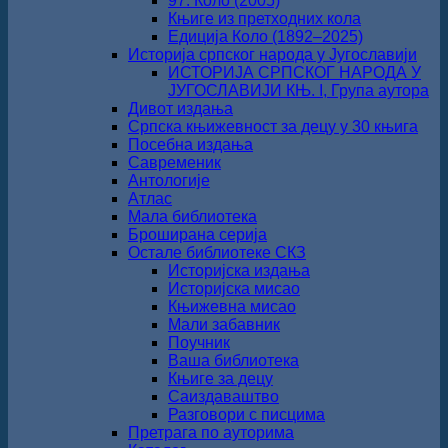
97. Коло (2005)
Књиге из претходних кола
Едиција Коло (1892‒2025)
Историја српског народа у Југославији
ИСТОРИЈА СРПСКОГ НАРОДА У
ЈУГОСЛАВИЈИ КЊ. I, Група аутора
Дивот издања
Српска књижевност за децу у 30 књига
Посебна издања
Савременик
Антологије
Атлас
Мала библиотека
Броширана серија
Остале библиотеке СКЗ
Историјска издања
Историјска мисао
Књижевна мисао
Мали забавник
Поучник
Ваша библиотека
Књиге за децу
Саиздаваштво
Разговори с писцима
Претрага по ауторима