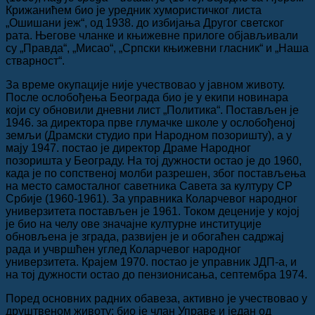
Крижанићем био је уредник хумористичког листа
„Ошишани јеж“, од 1938. до избијања Другог светског
рата. Његове чланке и књижевне прилоге објављивали
су „Правда“, „Мисао“, „Српски књижевни гласник“ и „Наша
стварност“.
За време окупације није учествовао у јавном животу.
После ослобођења Београда био је у екипи новинара
који су обновили дневни лист „Политика“. Постављен је
1946. за директора прве глумачке школе у ослобођеној
земљи (Драмски студио при Народном позоришту), а у
мају 1947. постао је директор Драме Народног
позоришта у Београду. На тој дужности остао је до 1960,
када је по сопственој молби разрешен, због постављења
на место самосталног саветника Савета за културу СР
Србије (1960-1961). За управника Коларчевог народног
универзитета постављен је 1961. Током деценије у којој
је био на челу ове значајне културне институције
обновљена је зграда, развијен је и обогаћен садржај
рада и учвршћен углед Коларчевог народног
универзитета. Крајем 1970. постао је управник ЈДП-а, и
на тој дужности остао до пензионисања, септембра 1974.
Поред основних радних обавеза, активно је учествовао у
друштвеном животу: био је члан Управе и један од