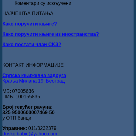
Кирилов
на
Коментари су искључени
добитник
РЕЧ
награде
НАЈЧЕШЋА ПИТАЊА
ЈЕ
„Милован
НАШ
Данојлић“
Како поручити књиге?
ОБРАЗ
за
ПРЕД
Како поручити књиге из иностранства?
поезију
БОГОМ:
Награда
Како постати члан СКЗ?
„Стеван
Раичковић“
уручена
Слободану
КОНТАКТ ИНФОРМАЦИЈЕ
Ристовићу
Српска књижевна задруга
Краља Милана 19, Београд
МБ: 07005636
ПИБ: 100155835
Број текућег рачуна:
325-9500600007469-50
у ОТП банци
Управник:
011/3232379
dusko.babic@yahoo.com