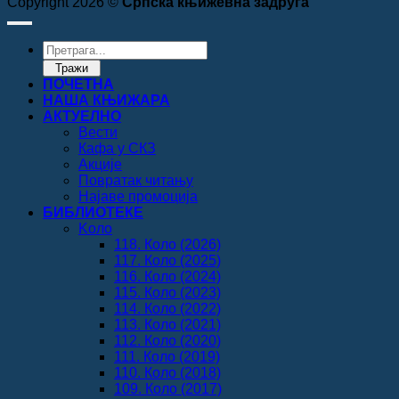
Copyright 2026 ©
Српска књижевна задруга
Products
search
Тражи
ПОЧЕТНА
НАША КЊИЖАРА
АКТУЕЛНО
Вести
Кафа у СКЗ
Акције
Повратак читању
Најаве промоција
БИБЛИОТЕКЕ
Koло
118. Коло (2026)
117. Коло (2025)
116. Коло (2024)
115. Коло (2023)
114. Коло (2022)
113. Коло (2021)
112. Коло (2020)
111. Коло (2019)
110. Коло (2018)
109. Коло (2017)