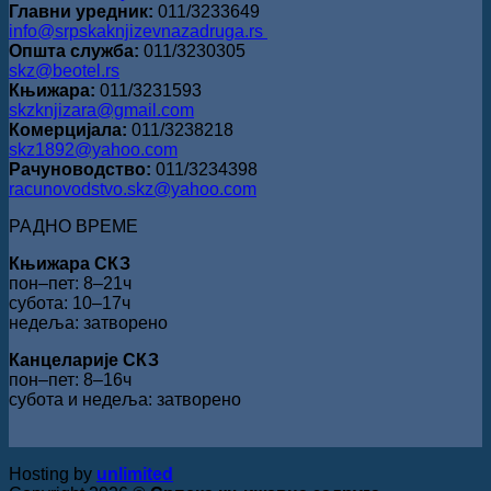
Главни уредник:
011/3233649
info@srpskaknjizevnazadruga.rs
Општа служба:
011/3230305
skz@beotel.rs
Књижара:
011/3231593
skzknjizara@gmail.com
Комерцијала:
011/3238218
skz1892@yahoo.com
Рачуноводство:
011/3234398
racunovodstvo.skz@yahoo.com
РАДНО ВРЕМЕ
Књижара СКЗ
пон‒пет: 8‒21ч
субота: 10‒17ч
недеља: затворено
Канцеларије СКЗ
пон‒пет: 8‒16ч
субота и недеља: затворено
Hosting by
unlimited