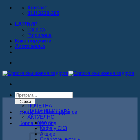
Прескочи
Контакт
на
011/ 3230-305
садржај
LAT/ЋИР
Latinica
Ћирилица
Како поручити
Листa жеља
Products
search
Тражи
ПОЧЕТНА
НАША КЊИЖАРА
Улогуј се / Региструјте се
АКТУЕЛНО
Вести
Корпа /
0.00
рсд
Кафа у СКЗ
Акције
Повратак читању