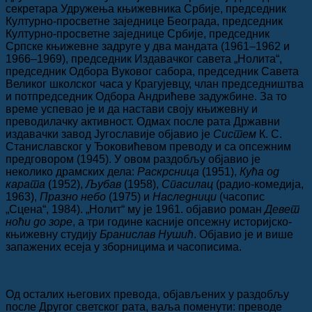
секретара Удружења књижевника Србије, председник
Културно-просветне заједнице Београда, председник
Културно-просветне заједнице Србије, председник
Српске књижевне задруге у два мандата (1961–1962 и
1966–1969), председник Издавачког савета „Нолита“,
председник Одбора Вуковог сабора, председник Савета
Великог школског часа у Крагујевцу, члан председништва
и потпредседник Одбора Андрићеве задужбине. За то
време успевао је и да настави своју књижевну и
преводилачку активност. Одмах после рата Државни
издавачки завод Југославије објавио је
Систем
К. С.
Станиславског у Ђоковићевом преводу и са опсежним
предговором (1945). У овом раздобљу објавио је
неколико драмских дела:
Раскрсница
(1951),
Кућа од
карата
(1952),
Љубав
(1958),
Спасилац
(радио-комедија,
1963),
Празно небо
(1975) и
Наследници
(часопис
„Сцена“, 1984). „Нолит“ му је 1961. објавио роман
Девет
ноћи до зоре
, а три године касније опсежну историјско-
књижевну студију
Бранислав Нушић
. Објавио је и више
запажених есеја у зборницима и часописима.
Од осталих његових превода, објављених у раздобљу
после Другог светског рата, ваља поменути: преводе