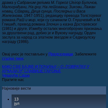
драма у
Сабраним делима М. Горког
(
Јегор Буличов,
Малограђани, На дну, На летовању, Зикови, Лажан
новац, Старац, Деца сунца, Последњи и Васа
Железнова
, 1947-1951), редакцију превода Толстојевог
романа
Рат и мир
, који су сачинили О. Глушчевић и М.
Глишић, превод романа
Злочин и казна
Достојевског
(1981) и друге. Између осталих многобројних признања
за друштвени рад, добио је и Вукову награду, Орден
заслуга за народ са златном звездом и Седмојулску
награду (1986).
Овај унос је постављен у
Председници
. Забележите
стални линк
.
КАКО СВЕ БАЈКЕ И ПОЧИЊУ – О „ПОВРАТКУ У
АРКАДИЈУ” СЛАВИЦЕ ГАРОЊЕ
Чекајући Сајам
Пратите нас
Најновије вести
13
јул