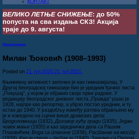
КОНТАКТ
ВЕЛИКО ЛЕТЊЕ СНИЖЕЊЕ
: до 50%
попуста на сва издања СКЗ! Акција
траје до 9. августа!
Председници
Милан Ђоковић (1908–1993)
Posted on
21. јул 2020.
21. јул 2021.
Књижевну активност започео је као гимназијалац. У
Другој београдској гимназији био је уредник ђачког листа
„Покушај“, у којем је објавио своје прве радове. У
редакцију београдског дневног листа „Правда“ ушао је
1928, најпре као репортер, а убрзо постао уредник, и ту
остао до 1940. У раздобљу између ратова објављено му
је и изведено на сцени више драмских дела:
Бродоломници
(1932),
Договор кућу гради
(1935),
Један
човек мање
(1935) и као заједничка дела са Рашом
Плаовићем:
Вода са планине
(1938),
Растанак на мосту
(1939),
Кад је среда – петак је
(1940). Заједно са Пјером