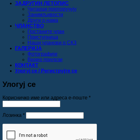
ЗАДРУГИН ЛЕТОПИС
Читаоци препоручују
Занимљивости
Други о нама
ЧЛАНСТВО
Постаните члан
Приступница
Наши чланови о СКЗ
ГАЛЕРИЈА
Фотографије
Видео прилози
КОНТАКТ
Улогуј се / Региструјте се
Улогуј се
Обавезно
Корисничко име или адреса е-поште
*
Обавезно
Лозинка
*