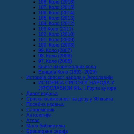
108. Коло (2016)
107. Коло (2015)
106. Коло (2014)
105. Коло (2013)
104. Коло (2012)
103 Коло (2011)
102. Коло (2010)
101. Коло (2009)
100. Коло (2008)
99. Коло (2007)
98. Коло (2006)
97. Коло (2005)
Књиге из претходних кола
Едиција Коло (1892‒2025)
Историја српског народа у Југославији
ИСТОРИЈА СРПСКОГ НАРОДА У
ЈУГОСЛАВИЈИ КЊ. I, Група аутора
Дивот издања
Српска књижевност за децу у 30 књига
Посебна издања
Савременик
Антологије
Атлас
Мала библиотека
Броширана серија