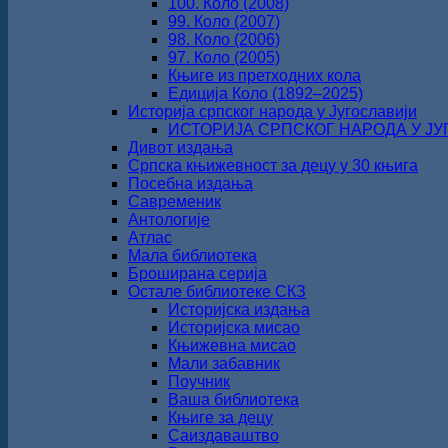
100. Коло (2008)
99. Коло (2007)
98. Коло (2006)
97. Коло (2005)
Књиге из претходних кола
Едиција Коло (1892‒2025)
Историја српског народа у Југославији
ИСТОРИЈА СРПСКОГ НАРОДА У ЈУГО
Дивот издања
Српска књижевност за децу у 30 књига
Посебна издања
Савременик
Антологије
Атлас
Мала библиотека
Броширана серија
Остале библиотеке СКЗ
Историјска издања
Историјска мисао
Књижевна мисао
Мали забавник
Поучник
Ваша библиотека
Књиге за децу
Саиздаваштво