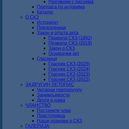
Разговори с писцима
Претрага по ауторима
Каталог
О СКЗ
Историјат
Председници
Закон и општа акта
Правила СКЗ (1892)
Правила СКЗ (2019)
Закон о СКЗ
Оснивачки акт
Гласници
Гласник СКЗ (2025)
Гласник СКЗ (2024)
Гласник СКЗ (2023)
Гласник СКЗ (2022)
ЗАДРУГИН ЛЕТОПИС
Читаоци препоручују
Занимљивости
Други о нама
ЧЛАНСТВО
Постаните члан
Приступница
Наши чланови о СКЗ
ГАЛЕРИЈА