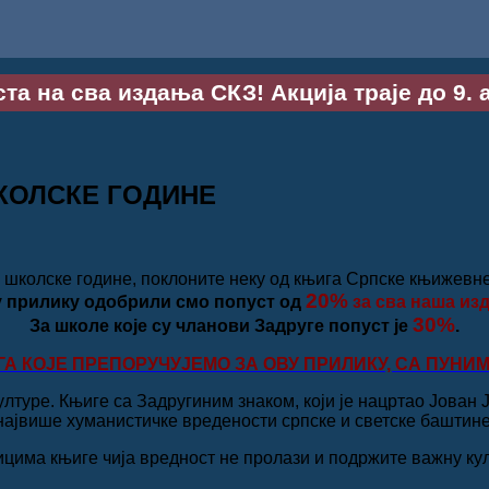
та на сва издања СКЗ! Акција траје до 9. 
ШКОЛСКЕ ГОДИНЕ
колске године, поклоните неку од књига Српске књижевне з
20%
у прилику одобрили смо попуст од
за сва наша из
30%
За школе које су чланови Задруге попуст је
.
А КОЈЕ ПРЕПОРУЧУЈЕМО ЗА ОВУ ПРИЛИКУ, СА ПУН
лтуре. Књиге са Задругиним знаком, који је нацртао Јован 
највише хуманистичке вредености српске и светске баштине
има књиге чија вредност не пролази и подржите важну култ