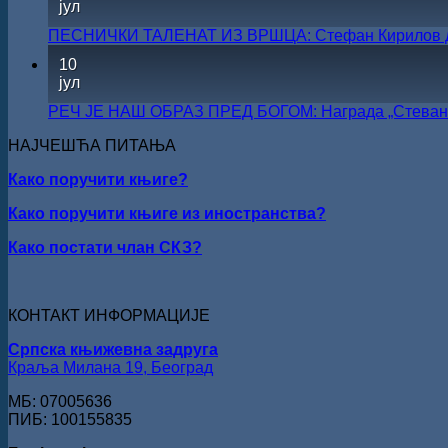
јул
ПЕСНИЧКИ ТАЛЕНАТ ИЗ ВРШЦА: Стефан Кирилов доби
10
јул
РЕЧ ЈЕ НАШ ОБРАЗ ПРЕД БОГОМ: Награда „Стеван 
НАЈЧЕШЋА ПИТАЊА
Како поручити књиге?
Како поручити књиге из иностранства?
Како постати члан СКЗ?
КОНТАКТ ИНФОРМАЦИЈЕ
Српска књижевна задруга
Краља Милана 19, Београд
МБ: 07005636
ПИБ: 100155835