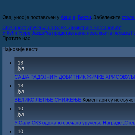
Овај унос је постављен у
Акције
,
Вести
. Забележите
сталн
Свечаност уручења награде „Димитрије Богдановић”
У Кући Ђуре Јакшића представљена нова књига песама Гој
Пратите нас
Најновије вести
13
јул
САША РАДОЈЧИЋ ДОБИТНИК ЖИЧКЕ ХРИСОВУЉЕ 
13
јул
ВЕЛИКО ЛЕТЊЕ СНИЖЕЊЕ
Коментари су искључе
10
јул
У Сали СКЗ одржано свечано уручење Награде „Стев
10