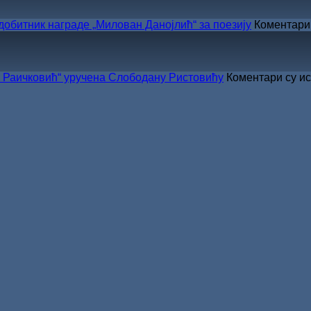
СКЗ
одржано
тник награде „Милован Данојлић“ за поезију
Коментари
свечано
уручење
Награде
„Стеван
Раичковић“ уручена Слободану Ристовићу
Коментари су и
Раичковић”