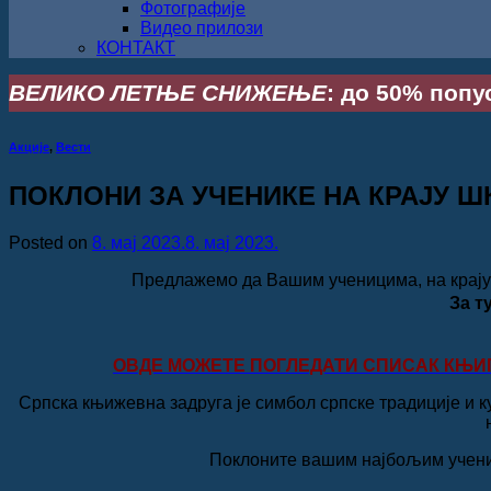
Фотографије
Видео прилози
КОНТАКТ
ВЕЛИКО ЛЕТЊЕ СНИЖЕЊЕ
: до 50% попус
Акције
,
Вести
ПОКЛОНИ ЗА УЧЕНИКЕ НА КРАЈУ 
Posted on
8. мај 2023.
8. мај 2023.
Предлажемо да Вашим ученицима, на крају ш
За т
ОВДЕ МОЖЕТЕ ПОГЛЕДАТИ СПИСАК КЊИГ
Српска књижевна задруга је симбол српске традиције и ку
Поклоните вашим најбољим учениц