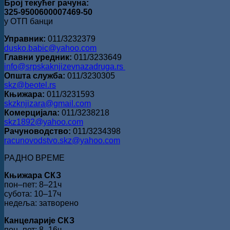
Број текућег рачуна:
325-9500600007469-50
у ОТП банци
Управник:
011/3232379
dusko.babic@yahoo.com
Главни уредник:
011/3233649
info@srpskaknjizevnazadruga.rs
Општа служба:
011/3230305
skz@beotel.rs
Књижара:
011/3231593
skzknjizara@gmail.com
Комерцијала:
011/3238218
skz1892@yahoo.com
Рачуноводство:
011/3234398
racunovodstvo.skz@yahoo.com
РАДНО ВРЕМЕ
Књижара СКЗ
пон‒пет: 8‒21ч
субота: 10‒17ч
недеља: затворено
Канцеларије СКЗ
пон‒пет: 8‒16ч