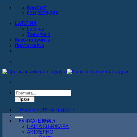
Прескочи
Контакт
на
011/ 3230-305
садржај
LAT/ЋИР
Latinica
Ћирилица
Како поручити
Листa жеља
Products
search
Тражи
Улогуј се / Региструјте се
Корпа /
0.00
рсд
ПОЧЕТНА
НАША КЊИЖАРА
АКТУЕЛНО