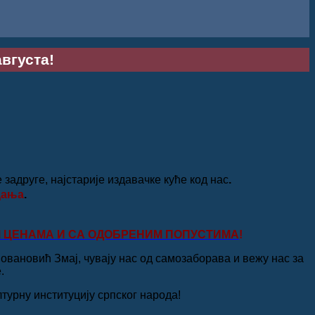
августа!
адруге, најстарије издавачке куће код нас
.
дања
.
ИМ ЦЕНАМА И СА ОДОБРЕНИМ ПОПУСТИМА
!
Јовановић Змај, чувају нас од самозаборава и вежу нас за
.
урну институцију српског народа!