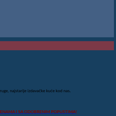
ruge, najstarije izdavačke kuće kod nas
.
 CENAMA I SA ODOBRENIM POPUSTIMA
!