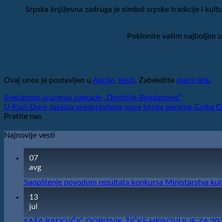
Srpska književna zadruga je simbol srpske tradicije i ku
Poklonite vašim najboljim u
Ovaj unos je postavljen u
Akcije
,
Vesti
. Zabeležite
stalni link
.
Svečanost uručenja nagrade „Dimitrije Bogdanović”
U Kući Đure Jakšića predstavljena nova knjiga pesama Gojka 
Pratite nas
Najnovije vesti
07
avg
Saopštenje povodom rezultata konkursa Ministarstva kultu
13
jul
SAŠA RADOJČIĆ DOBITNIK ŽIČKE HRISOVULJE ZA 20