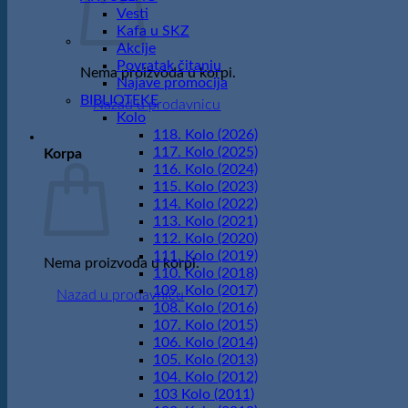
Vesti
Kafa u SKZ
Akcije
Povratak čitanju
Nema proizvoda u korpi.
Najave promocija
BIBLIOTEKE
Nazad u prodavnicu
Kolo
118. Kolo (2026)
117. Kolo (2025)
Korpa
116. Kolo (2024)
115. Kolo (2023)
114. Kolo (2022)
113. Kolo (2021)
112. Kolo (2020)
111. Kolo (2019)
Nema proizvoda u korpi.
110. Kolo (2018)
109. Kolo (2017)
Nazad u prodavnicu
108. Kolo (2016)
107. Kolo (2015)
106. Kolo (2014)
105. Kolo (2013)
104. Kolo (2012)
103 Kolo (2011)