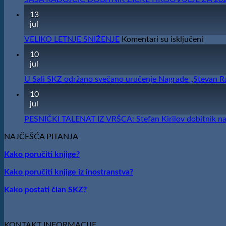
13
jul
na
VELIKO LETNJE SNIŽENJE
Komentari su isključeni
VELIK
10
LETNJ
jul
SNIŽE
U Sali SKZ održano svečano uručenje Nagrade „Stevan R
10
jul
PESNIČKI TALENAT IZ VRŠCA: Stefan Kirilov dobitnik nag
NAJČEŠĆA PITANJA
Kako poručiti knjige?
Kako poručiti knjige iz inostranstva?
Kako postati član SKZ?
KONTAKT INFORMACIJE