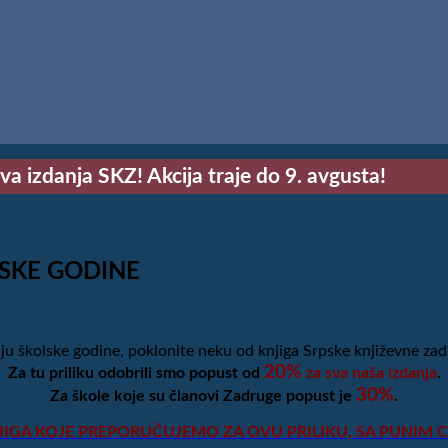
a izdanja SKZ! Akcija traje do 9. avgusta!
LSKE GODINE
u školske godine, poklonite neku od knjiga Srpske književne zad
20%
Za tu priliku odobrili smo popust od
za sva naša izdanja
.
30%
Za škole koje su članovi Zadruge popust je
.
JIGA KOJE PREPORUČUJEMO ZA OVU PRILIKU, SA PUNIM