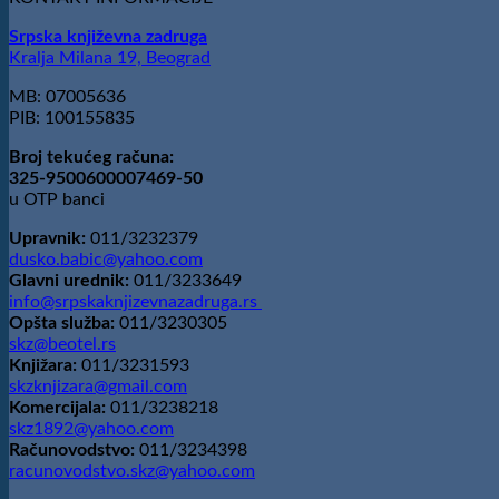
Srpska književna zadruga
Kralja Milana 19, Beograd
MB: 07005636
PIB: 100155835
Broj tekućeg računa:
325-9500600007469-50
u OTP banci
Upravnik:
011/3232379
dusko.babic@yahoo.com
Glavni urednik:
011/3233649
info@srpskaknjizevnazadruga.rs
Opšta služba:
011/3230305
skz@beotel.rs
Knjižara:
011/3231593
skzknjizara@gmail.com
Komercijala:
011/3238218
skz1892@yahoo.com
Računovodstvo:
011/3234398
racunovodstvo.skz@yahoo.com