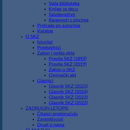
Vaša biblioteka
Knjige za decu
Saizdavaštvo
Razgovori s piscima
Pretraga po autorima
Katalog
O SKZ
Istorijat
Predsednici
Zakon i opšta akta
Pravila SKZ (1892)
Pravila SKZ (2019)
Zakon o SKZ
Osnivački akt
Glasnici
Glasnik SKZ (2025)
Glasnik SKZ (2024)
Glasnik SKZ (2023)
Glasnik SKZ (2022)
ZADRUGIN LETOPIS
Čitaoci preporučuju
Zanimljivosti
Drugi o nama