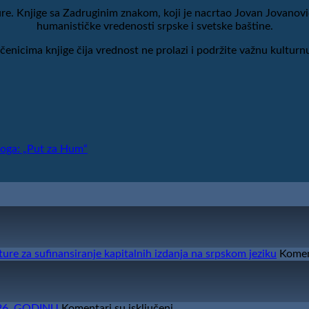
lture. Knjige sa Zadruginim znakom, koji je nacrtao Jovan Jovanov
humanističke vredenosti srpske i svetske baštine.
čenicima knjige čija vrednost ne prolazi i podržite važnu kulturnu
Đoga: „Put za Hum“
re za sufinansiranje kapitalnih izdanja na srpskom jeziku
Koment
na
26. GODINU
Komentari su isključeni