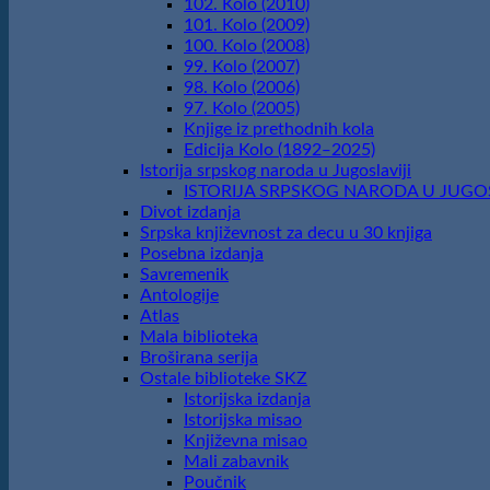
102. Kolo (2010)
101. Kolo (2009)
100. Kolo (2008)
99. Kolo (2007)
98. Kolo (2006)
97. Kolo (2005)
Knjige iz prethodnih kola
Edicija Kolo (1892‒2025)
Istorija srpskog naroda u Jugoslaviji
ISTORIJA SRPSKOG NARODA U JUGOSLA
Divot izdanja
Srpska književnost za decu u 30 knjiga
Posebna izdanja
Savremenik
Antologije
Atlas
Mala biblioteka
Broširana serija
Ostale biblioteke SKZ
Istorijska izdanja
Istorijska misao
Književna misao
Mali zabavnik
Poučnik