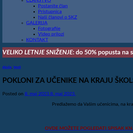
ČLANSTVO
Postanite član
Pristupnica
Naši članovi o SKZ
GALERIJA
Fotografije
Video prilozi
KONTAKT
VELIKO LETNJE SNIŽENJE
: do 50% popusta na sv
Akcije
,
Vesti
POKLONI ZA UČENIKE NA KRAJU ŠKO
Posted on
8. maj 2023.
8. maj 2023.
Predlažemo da Vašim učenicima, na kraj
OVDE MOŽETE POGLEDATI SPISAK KN