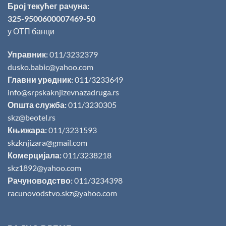
Број текућег рачуна:
325-9500600007469-50
у ОТП банци
Управник:
011/3232379
dusko.babic@yahoo.com
Главни уредник:
011/3233649
info@srpskaknjizevnazadruga.rs
Општа служба:
011/3230305
skz@beotel.rs
Књижара:
011/3231593
skzknjizara@gmail.com
Комерцијала:
011/3238218
skz1892@yahoo.com
Рачуноводство:
011/3234398
racunovodstvo.skz@yahoo.com