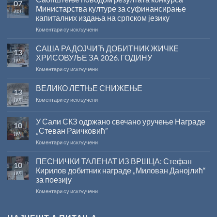
07
Министарства културе за суфинансирање
авг
капиталних издања на српском језику
на
Коментари су искључени
Саопштење
поводом
САША РАДОЈЧИЋ ДОБИТНИК ЖИЧКЕ
13
резултата
ХРИСОВУЉЕ ЗА 2026. ГОДИНУ
јул
конкурса
на
Коментари су искључени
Министарства
САША
културе
РАДОЈЧИЋ
ВЕЛИКО ЛЕТЊЕ СНИЖЕЊЕ
за
13
ДОБИТНИК
суфинансирање
јул
на
Коментари су искључени
ЖИЧКЕ
капиталних
ВЕЛИКО
ХРИСОВУЉЕ
издања
ЛЕТЊЕ
ЗА
на
У Сали СКЗ одржано свечано уручење Награде
10
СНИЖЕЊЕ
2026.
српском
„Стеван Раичковић”
јул
ГОДИНУ
језику
на
Коментари су искључени
У
Сали
ПЕСНИЧКИ ТАЛЕНАТ ИЗ ВРШЦА: Стефан
10
СКЗ
Кирилов добитник награде „Милован Данојлић“
јул
одржано
за поезију
свечано
на
Коментари су искључени
уручење
ПЕСНИЧКИ
Награде
ТАЛЕНАТ
„Стеван
ИЗ
Раичковић”