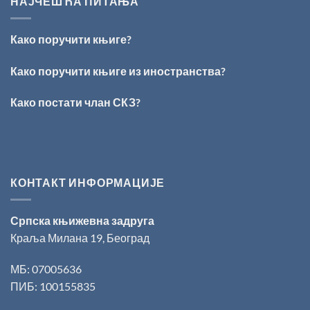
НАЈЧЕШЋА ПИТАЊА
ВРШЦА:
Стефан
Кирилов
Како поручити књиге?
добитник
награде
„Милован
Како поручити књиге из иностранства?
Данојлић“
за
Како постати члан СКЗ?
поезију
КОНТАКТ ИНФОРМАЦИЈЕ
Српска књижевна задруга
Краља Милана 19, Београд
МБ: 07005636
ПИБ: 100155835