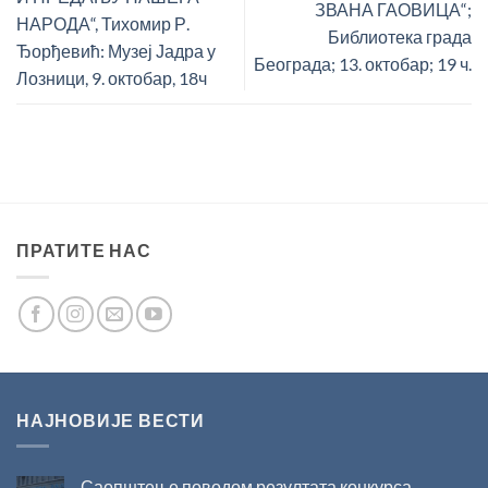
ЗВАНА ГАОВИЦА“;
НАРОДА“, Тихомир Р.
Библиотека града
Ђорђевић: Музеј Јадра у
Београда; 13. октобар; 19 ч.
Лозници, 9. октобар, 18ч
ПРАТИТЕ НАС
НАЈНОВИЈЕ ВЕСТИ
Саопштење поводом резултата конкурса