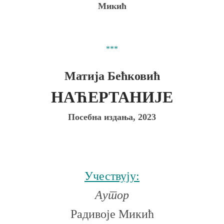
Микић
***
Матија Бећковић
НАЋЕРТАНИЈЕ
Посебна издања, 2023
Учествују:
Аутор
Радивоје Микић