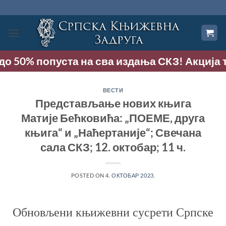
Прескочи
на
садржај
 до 50% попуста на сва издања СКЗ! Акција тр
ВЕСТИ
Представљање нових књига
Матије Бећковића: „ПОЕМЕ, друга
књига“ и „Наћертаније“; Свечана
сала СКЗ; 12. октобар; 11 ч.
POSTED ON
4. ОКТОБАР 2023.
Обновљени књижевни сусрети Српске