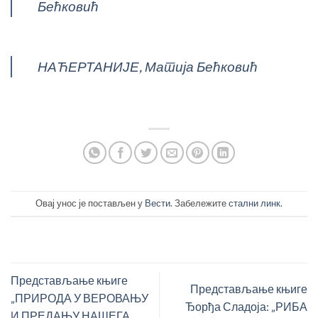
Бећковић
НАЋЕРТАНИЈЕ, Матија Бећковић
Овај унос је постављен у
Вести
. Забележите
стални линк
.
Представљање књиге
Представљање књиге
„ПРИРОДА У ВЕРОВАЊУ
Ђорђа Сладоја: „РИБА
И ПРЕДАЊУ НАШЕГА