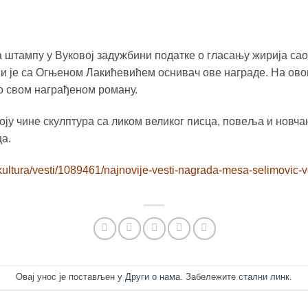
 штампу у Вуковој задужбини податке о гласању жирија са
ји је са Огњеном Лакићевићем оснивач ове награде. На овом
 о свом награђеном роману.
ју чине скулптура са ликом великог писца, повеља и новча
ца.
/kultura/vesti/1089461/najnovije-vesti-nagrada-mesa-selimovic-
Овај унос је постављен у
Други о нама
. Забележите
стални линк
.