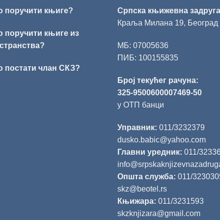
о поручити књиге?
Српска књижевна задруг
Краља Милана 19, Београд
о поручити књиге из
странства?
МБ: 07005636
ПИБ: 100155835
о постати члан СКЗ?
Број текућег рачуна:
325-9500600007469-50
у ОТП банци
Управник:
011/3232379
dusko.babic@yahoo.com
Главни уредник:
011/3233
info@srpskaknjizevnazadrug
Општа служба:
011/323030
skz@beotel.rs
Књижара:
011/3231593
skzknjizara@gmail.com