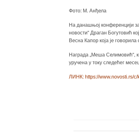
Фото: М. Анђела
На данашњој конференцији за
новости“ Драган Богутовић ко
Весна Капор која је говорила
Награда „Меша Селимовић“, ко
уручена у току следећег месе
ЛИНК: https://www.novosti.rs/c