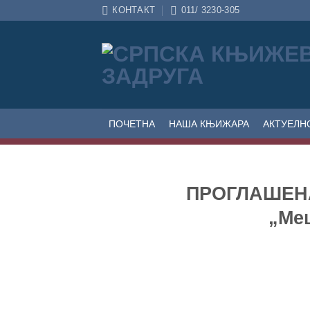
Прескочи
КОНТАКТ
011/ 3230-305
на
садржај
ПОЧЕТНА
НАША КЊИЖАРА
АКТУЕЛН
ПРОГЛАШЕН
„Ме