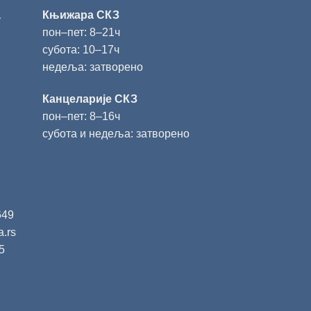
а
Књижара СКЗ
пон‒пет: 8‒21ч
субота: 10‒17ч
недеља: затворено
Канцеларије СКЗ
пон‒пет: 8‒16ч
субота и недеља: затворено
649
a.rs
5