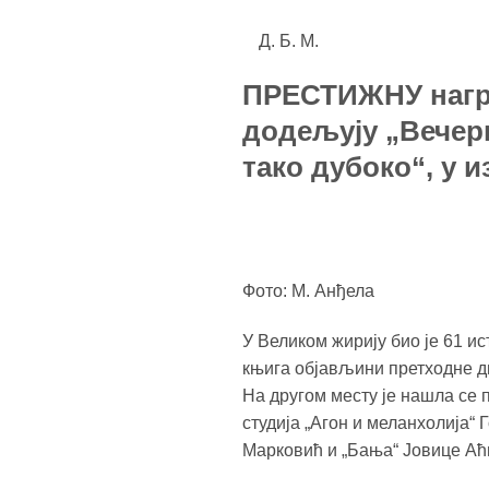
Д. Б. М.
ПРЕСТИЖНУ награ
додељују „Вечерњ
тако дубоко“, у 
Фото: М. Анђела
У Великом жирију био је 61 и
књига објављини претходне дв
На другом месту је нашла се 
студија „Агон и меланхолија“
Марковић и „Бања“ Јовице Аћи