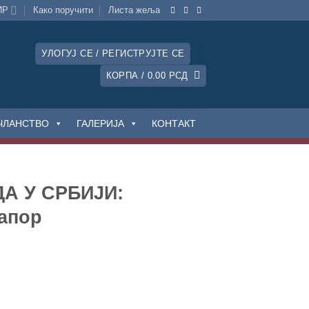
ИР
Како поручити
Листa жеља
УЛОГУЈ СЕ / РЕГИСТРУЈТЕ СЕ
КОРПА /
0.00
РСД
ЧЛАНСТВО
ГАЛЕРИЈА
КОНТАКТ
 У СРБИЈИ:
апор