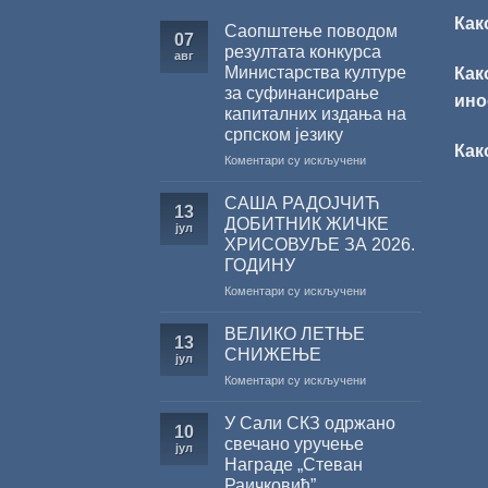
Как
Саопштење поводом
07
резултата конкурса
авг
Министарства културе
Как
за суфинансирање
ино
капиталних издања на
српском језику
Как
на
Коментари су искључени
Саопштење
поводом
САША РАДОЈЧИЋ
13
резултата
ДОБИТНИК ЖИЧКЕ
јул
конкурса
ХРИСОВУЉЕ ЗА 2026.
Министарства
ГОДИНУ
културе
за
на
Коментари су искључени
суфинансирање
САША
капиталних
РАДОЈЧИЋ
ВЕЛИКО ЛЕТЊЕ
13
издања
ДОБИТНИК
СНИЖЕЊЕ
јул
на
ЖИЧКЕ
на
Коментари су искључени
српском
ХРИСОВУЉЕ
ВЕЛИКО
језику
ЗА
ЛЕТЊЕ
2026.
У Сали СКЗ одржано
10
СНИЖЕЊЕ
ГОДИНУ
свечано уручење
јул
Награде „Стеван
Раичковић”