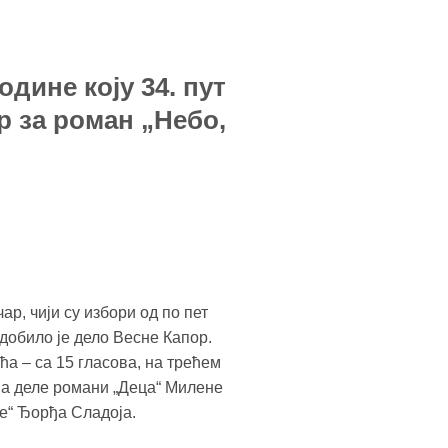
ине коју 34. пут
р за роман „Небо,
р, чији су избори од по пет
добило је дело Весне Капор.
а – са 15 гласова, на трећем
ова деле романи „Деца“ Милене
е“ Ђорђа Сладоја.