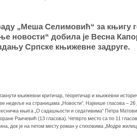
ду „Меша Селимовић“ за књигу год
е новости“ добила је Весна Капо
издању Српске књижевне задруге.
стакнути књижевни критичар, теоретичар и књижевни историча
е недеље на страницама „Новости“. Највише гласова – 26 
песничка књига „О садашњости и седативима“ Петра Матовић
 Горане Раичевић (13 гласова). Четврто место са по 11 глас
на, док је на петом месту роман у стиховима „Модре жилиц