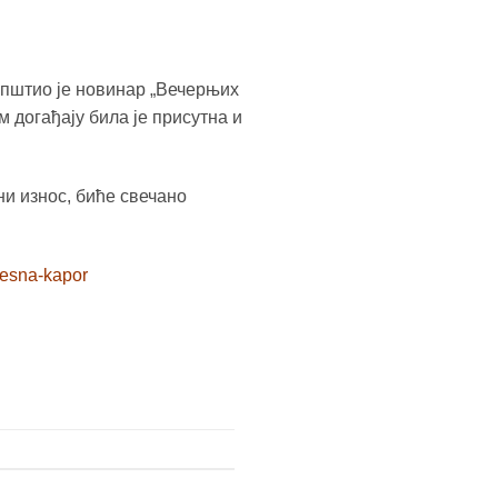
општио је новинар „Вечерњих
 догађају била је присутна и
ни износ, биће свечано
vesna-kapor