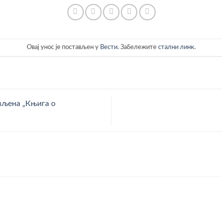
Овај унос је постављен у
Вести
. Забележите
стални линк
.
вљена „Књига о