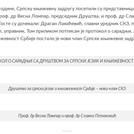
. године, Српску књижевну задругу посетили су представници
роф. др Весна Ломпар, председник Друштва, и проф. др Сла
осте су дочекали: Драган Лакићевић, главни уредник СКЗ, 
, управник. Том приликом потписан је протокол о сарадњи, 
жевност Србије постало је нови члан Српске књижевне задр
КОЛ О САРАДЊИ СА ДРУШТВОМ ЗА СРПСКИ ЈЕЗИК И КЊИЖЕВНОСТ 
Друштво за српски језик и књижевност Србије ‒ нови члан СКЗ
Проф. др Весна Ломпар и проф. др Славко Петаковић