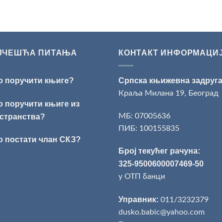
ЈЧЕШЋА ПИТАЊА
КОНТАКТ ИНФОРМАЦИ
о поручити књиге?
Српска књижевна задруг
Краља Милана 19, Београд
о поручити књиге из
МБ: 07005636
странства?
ПИБ: 100155835
о постати члан СКЗ?
Број текућег рачуна:
325-9500600007469-50
у ОТП банци
Управник:
011/3232379
dusko.babic@yahoo.com