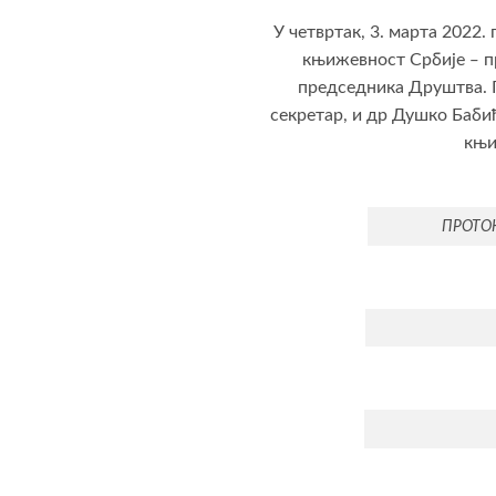
У четвртак, 3. марта 2022
књижевност Србије ‒ п
председника Друштва. Г
секретар, и др Душко Бабић
књи
ПРОТО