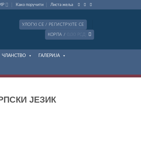
ИР
Како поручити
Листa жеља
УЛОГУЈ СЕ / РЕГИСТРУЈТЕ СЕ
КОРПА /
0.00
РСД
ЧЛАНСТВО
ГАЛЕРИЈА
РПСКИ ЈЕЗИК