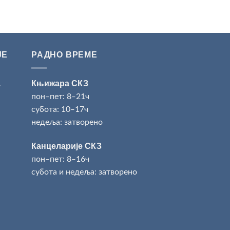
ЈЕ
РАДНО ВРЕМЕ
а
Књижара СКЗ
пон‒пет: 8‒21ч
субота: 10‒17ч
недеља: затворено
Канцеларије СКЗ
пон‒пет: 8‒16ч
субота и недеља: затворено