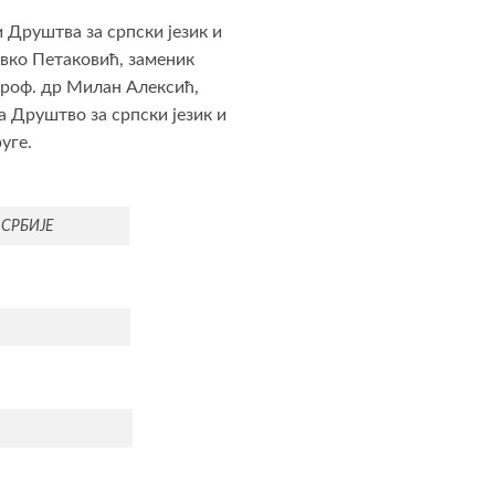
 Друштва за српски језик и
вко Петаковић, заменик
проф. др Милан Алексић,
а Друштво за српски језик и
уге.
СРБИЈЕ