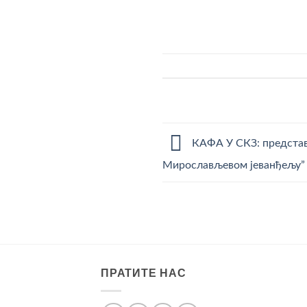
КАФА У СКЗ: предста
Мирослављевом јеванђељуˮ
ПРАТИТЕ НАС