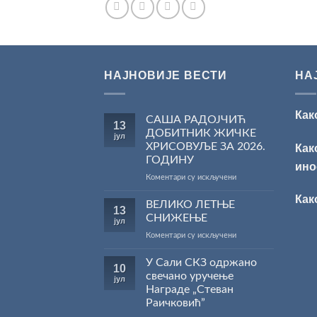
НАЈНОВИЈЕ ВЕСТИ
НА
Как
САША РАДОЈЧИЋ
13
ДОБИТНИК ЖИЧКЕ
јул
ХРИСОВУЉЕ ЗА 2026.
Как
ГОДИНУ
ино
на
Коментари су искључени
САША
Как
РАДОЈЧИЋ
ВЕЛИКО ЛЕТЊЕ
13
ДОБИТНИК
СНИЖЕЊЕ
јул
ЖИЧКЕ
на
Коментари су искључени
ХРИСОВУЉЕ
ВЕЛИКО
ЗА
ЛЕТЊЕ
У Сали СКЗ одржано
2026.
10
СНИЖЕЊЕ
ГОДИНУ
свечано уручење
јул
Награде „Стеван
Раичковић”