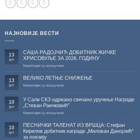
НАЈНОВИЈЕ ВЕСТИ
САША РАДОЈЧИЋ ДОБИТНИК ЖИЧКЕ
13
ХРИСОВУЉЕ ЗА 2026. ГОДИНУ
јул
на
Коментари су искључени
САША
РАДОЈЧИЋ
ВЕЛИКО ЛЕТЊЕ СНИЖЕЊЕ
13
ДОБИТНИК
јул
на
Коментари су искључени
ЖИЧКЕ
ВЕЛИКО
ХРИСОВУЉЕ
ЛЕТЊЕ
ЗА
У Сали СКЗ одржано свечано уручење Награде
СНИЖЕЊЕ
10
2026.
„Стеван Раичковић”
јул
ГОДИНУ
на
Коментари су искључени
У
Сали
ПЕСНИЧКИ ТАЛЕНАТ ИЗ ВРШЦА: Стефан
10
СКЗ
Кирилов добитник награде „Милован Данојлић“
јул
одржано
за поезију
свечано