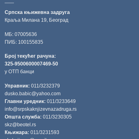
Српска књижевна задруга
Краља Милана 19, Београд
МБ: 07005636
ПИБ: 100155835
Број текућег рачуна:
325-9500600007469-50
у ОТП банци
Управник:
011/3232379
dusko.babic@yahoo.com
Главни уредник:
011/3233649
info@srpskaknjizevnazadruga.rs
Општа служба:
011/3230305
skz@beotel.rs
Књижара:
011/3231593