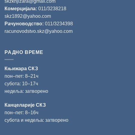
skzknjizara@gmail.com
Комерцијала:
011/3238218
skz1892@yahoo.com
Рачуноводство:
011/3234398
racunovodstvo.skz@yahoo.com
РАДНО ВРЕМЕ
Књижара СКЗ
пон‒пет: 8‒21ч
субота: 10‒17ч
недеља: затворено
Канцеларије СКЗ
пон‒пет: 8‒16ч
субота и недеља: затворено