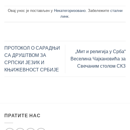
Овај унос је постављен у
Некатегоризовано
. Забележите
стални
линк
.
ПРОТОКОЛ О САРАДЊИ
„Мит и религија у Срба“
СА ДРУШТВОМ ЗА
Веселина Чајкановића за
СРПСКИ ЈЕЗИК И
Свечаним столом СКЗ
КЊИЖЕВНОСТ СРБИЈЕ
ПРАТИТЕ НАС