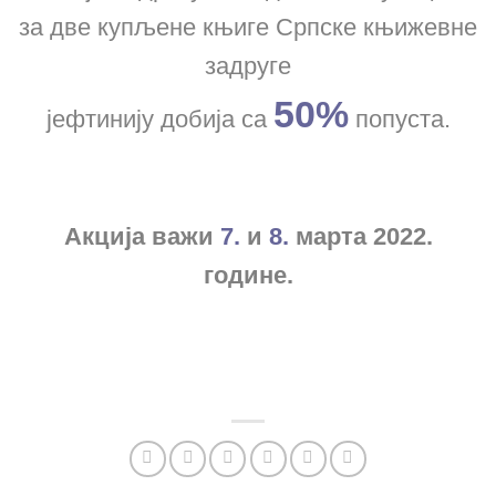
за две купљене књиге Српске књижевне
задруге
50%
јефтинију добија са
попуста.
Акција важи
7.
и
8.
марта 2022.
године.