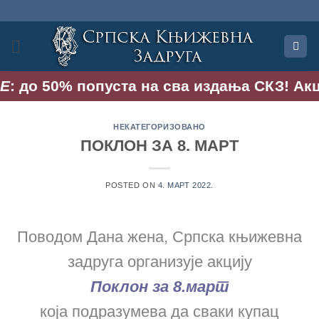
Прескочи
на
садржај
 до 50% попуста на сва издања СКЗ! Акција 
НЕКАТЕГОРИЗОВАНО
ПОКЛОН ЗА 8. МАРТ
POSTED ON
4. МАРТ 2022.
Поводом Дана жена, Српска књижевна
задруга организује акцију
Поклон за 8.март
која подразумева да сваки купац