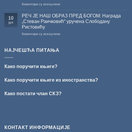
на
Коментари су искључени
уручење
ПЕСНИЧКИ
Награде
ТАЛЕНАТ
„Стеван
РЕЧ ЈЕ НАШ ОБРАЗ ПРЕД БОГОМ: Награда
10
ИЗ
Раичковић”
„Стеван Раичковић“ уручена Слободану
јул
ВРШЦА:
Ристовићу
Стефан
на
Коментари су искључени
Кирилов
РЕЧ
добитник
ЈЕ
награде
НАШ
„Милован
НАЈЧЕШЋА ПИТАЊА
ОБРАЗ
Данојлић“
ПРЕД
за
БОГОМ:
поезију
Како поручити књиге?
Награда
„Стеван
Раичковић“
Како поручити књиге из иностранства?
уручена
Слободану
Како постати члан СКЗ?
Ристовићу
КОНТАКТ ИНФОРМАЦИЈЕ