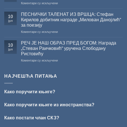
на
Коментари су искључени
У
Сали
ПЕСНИЧКИ ТАЛЕНАТ ИЗ ВРШЦА: Стефан
10
СКЗ
Кирилов добитник награде „Милован Данојлић“
јул
одржано
за поезију
свечано
на
Коментари су искључени
уручење
ПЕСНИЧКИ
Награде
ТАЛЕНАТ
„Стеван
РЕЧ ЈЕ НАШ ОБРАЗ ПРЕД БОГОМ: Награда
10
ИЗ
Раичковић”
„Стеван Раичковић“ уручена Слободану
јул
ВРШЦА:
Ристовићу
Стефан
на
Коментари су искључени
Кирилов
РЕЧ
добитник
ЈЕ
награде
НАШ
„Милован
НАЈЧЕШЋА ПИТАЊА
ОБРАЗ
Данојлић“
ПРЕД
за
БОГОМ:
поезију
Како поручити књиге?
Награда
„Стеван
Раичковић“
Како поручити књиге из иностранства?
уручена
Слободану
Како постати члан СКЗ?
Ристовићу