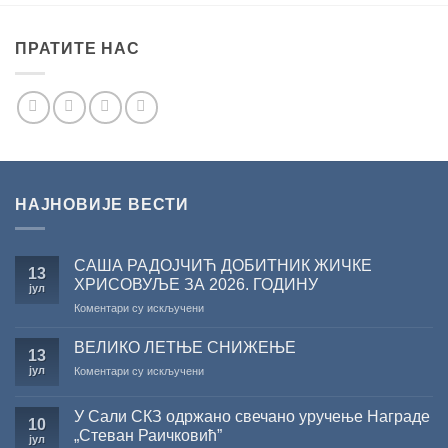
ПРАТИТЕ НАС
НАЈНОВИЈЕ ВЕСТИ
САША РАДОЈЧИЋ ДОБИТНИК ЖИЧКЕ
13
ХРИСОВУЉЕ ЗА 2026. ГОДИНУ
јул
на
Коментари су искључени
САША
РАДОЈЧИЋ
ВЕЛИКО ЛЕТЊЕ СНИЖЕЊЕ
13
ДОБИТНИК
јул
на
Коментари су искључени
ЖИЧКЕ
ВЕЛИКО
ХРИСОВУЉЕ
ЛЕТЊЕ
ЗА
У Сали СКЗ одржано свечано уручење Награде
СНИЖЕЊЕ
10
2026.
„Стеван Раичковић”
јул
ГОДИНУ