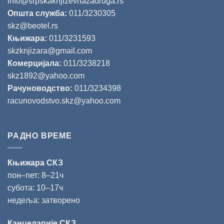
info@srpskaknjizevnazadruga.rs
Општа служба:
011/3230305
skz@beotel.rs
Књижара:
011/3231593
skzknjizara@gmail.com
Комерцијала:
011/3238218
skz1892@yahoo.com
Рачуноводство:
011/3234398
racunovodstvo.skz@yahoo.com
РАДНО ВРЕМЕ
Књижара СКЗ
пон‒пет: 8‒21ч
субота: 10‒17ч
недеља: затворено
Канцеларије СКЗ