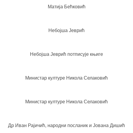
Матија Бећковић
Небојша Јеврић
Небојша Јеврић потписује књиге
Министар културе Никола Селаковић
Министар културе Никола Селаковић
Др Иван Рајичић, народни посланик и Јована Дишић