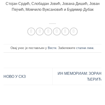
Стојан Срдић, Слобадан Јовић, Јована Дишић, Јован
Пејчић, Момчило Вуксановић и Будимир Дубак
Овај унос је постављен у
Вести
. Забележите
стални линк
.
ИН МЕМОРИАМ: ЗОРАН
НОВО У СКЗ
ЂЕРИЋ