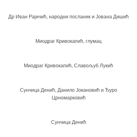
Др Иван Рајичић, народни посланик и Јована Дишић
Миодраг Кривокапић, глумац
Миодраг Кривокапић, Славољуб Лукић
Сунчица Денић, Данило Јокановић и Ђуро
Црномарковић
Сунчица Денић