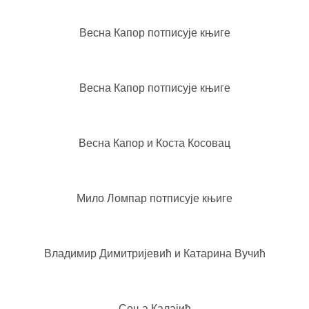
Весна Капор потписује књиге
Весна Капор потписује књиге
Весна Капор и Коста Косовац
Мило Ломпар потписује књиге
Владимир Димитријевић и Катарина Вучић
Соња Калајић