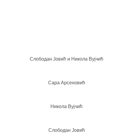
Слободан Јовић и Никола Вујчић
Сара Арсеновић
Никола Вујчић
Слободан Јовић