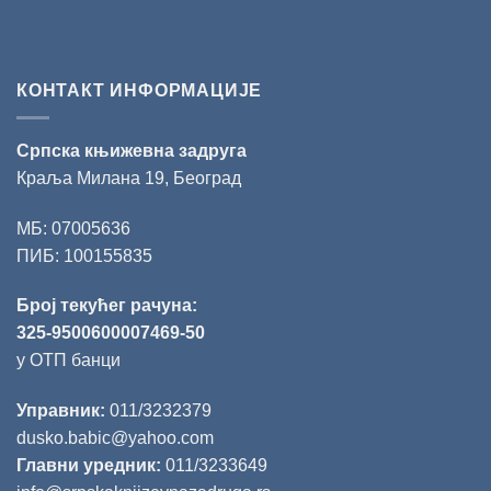
КОНТАКТ ИНФОРМАЦИЈЕ
Српска књижевна задруга
Краља Милана 19, Београд
МБ: 07005636
ПИБ: 100155835
Број текућег рачуна:
325-9500600007469-50
у ОТП банци
Управник:
011/3232379
dusko.babic@yahoo.com
Главни уредник:
011/3233649