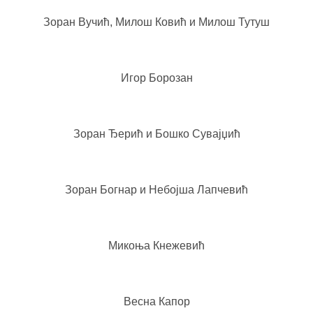
Зоран Вучић, Милош Ковић и Милош Тутуш
Игор Борозан
Зоран Ђерић и Бошко Сувајџић
Зоран Богнар и Небојша Лапчевић
Микоња Кнежевић
Весна Капор