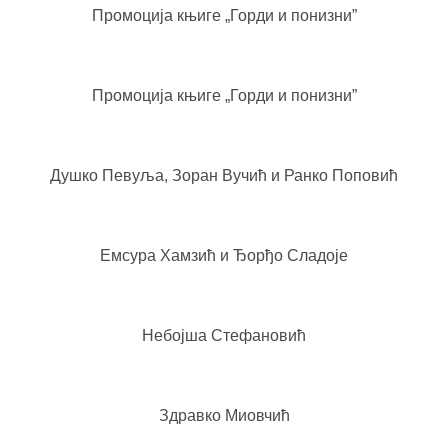
Промоција књиге „Горди и понизни”
Промоција књиге „Горди и понизни”
Душко Певуља, Зоран Вучић и Ранко Поповић
Емсура Хамзић и Ђорђо Сладоје
Небојша Стефановић
Здравко Миовчић