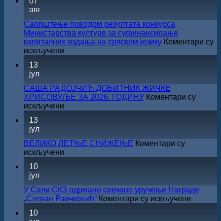
07
авг
Саопштење поводом резултата конкурса
Министарства културе за суфинансирање
капиталних издања на српском језику
Коментари су
на
искључени
Саопштење
13
поводом
јул
резултата
конкурса
САША РАДОЈЧИЋ ДОБИТНИК ЖИЧКЕ
Министарства
ХРИСОВУЉЕ ЗА 2026. ГОДИНУ
Коментари су
културе
на
искључени
за
САША
13
суфинансирање
РАДОЈЧИЋ
јул
капиталних
ДОБИТНИК
издања
ЖИЧКЕ
ВЕЛИКО ЛЕТЊЕ СНИЖЕЊЕ
Коментари су
на
ХРИСОВУЉЕ
на
искључени
српском
ЗА
ВЕЛИКО
језику
10
2026.
ЛЕТЊЕ
јул
ГОДИНУ
СНИЖЕЊЕ
У Сали СКЗ одржано свечано уручење Награде
на
„Стеван Раичковић”
Коментари су искључени
У
10
Сали