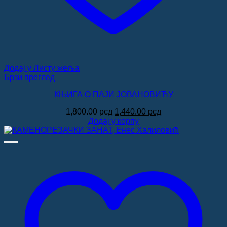
Додај у Листу жеља
Брзи преглед
КЊИГА О ПАЈИ ЈОВАНОВИЋУ
Оригинална
Тренутна
1,800.00
рсд
1,440.00
рсд
цена
цена
Додај у корпу
је
је:
била:
1,440.00 рсд.
1,800.00 рсд.