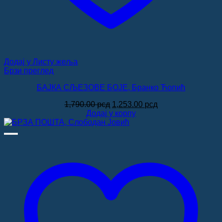
Додај у Листу жеља
Брзи преглед
БАЈКА СЉЕЗОВЕ БОЈЕ, Бранко Ћопић
Оригинална
Тренутна
1,790.00
рсд
1,253.00
рсд
цена
цена
Додај у корпу
је
је:
била:
1,253.00 рсд.
1,790.00 рсд.