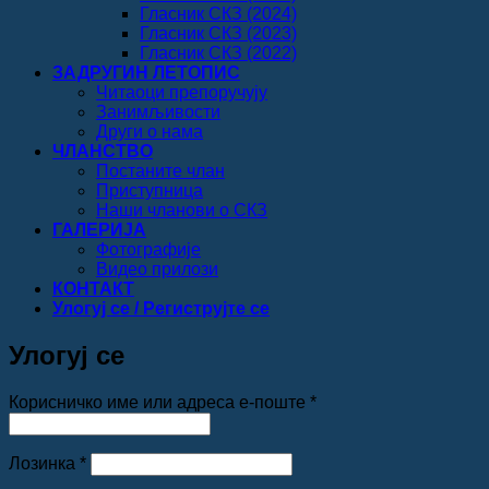
Гласник СКЗ (2024)
Гласник СКЗ (2023)
Гласник СКЗ (2022)
ЗАДРУГИН ЛЕТОПИС
Читаоци препоручују
Занимљивости
Други о нама
ЧЛАНСТВО
Постаните члан
Приступница
Наши чланови о СКЗ
ГАЛЕРИЈА
Фотографије
Видео прилози
КОНТАКТ
Улогуј се / Региструјте се
Улогуј се
Обавезно
Корисничко име или адреса е-поште
*
Обавезно
Лозинка
*