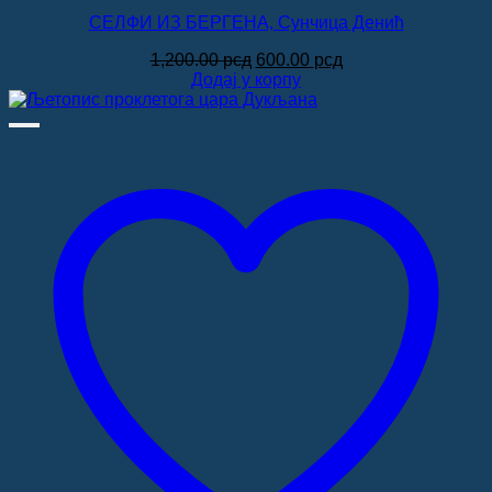
СЕЛФИ ИЗ БЕРГЕНА, Сунчица Денић
Оригинална
Тренутна
1,200.00
рсд
600.00
рсд
цена
цена
Додај у корпу
је
је:
била:
600.00 рсд.
1,200.00 рсд.