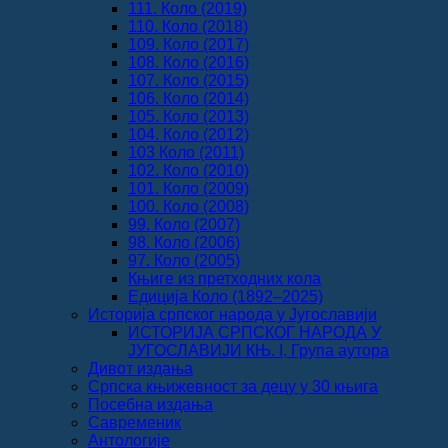
111. Коло (2019)
110. Коло (2018)
109. Коло (2017)
108. Коло (2016)
107. Коло (2015)
106. Коло (2014)
105. Коло (2013)
104. Коло (2012)
103 Коло (2011)
102. Коло (2010)
101. Коло (2009)
100. Коло (2008)
99. Коло (2007)
98. Коло (2006)
97. Коло (2005)
Књиге из претходних кола
Едиција Коло (1892‒2025)
Историја српског народа у Југославији
ИСТОРИЈА СРПСКОГ НАРОДА У
ЈУГОСЛАВИЈИ КЊ. I, Група аутора
Дивот издања
Српска књижевност за децу у 30 књига
Посебна издања
Савременик
Антологије