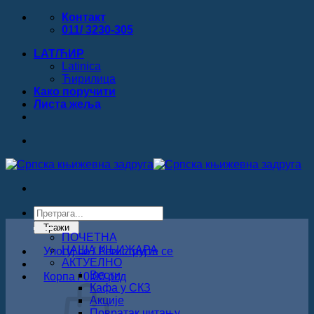
Прескочи
Контакт
на
011/ 3230-305
садржај
LAT/ЋИР
Latinica
Ћирилица
Како поручити
Листa жеља
Products
search
Тражи
ПОЧЕТНА
НАША КЊИЖАРА
Улогуј се / Региструјте се
АКТУЕЛНО
Вести
Корпа /
0.00
рсд
Кафа у СКЗ
Акције
Повратак читању