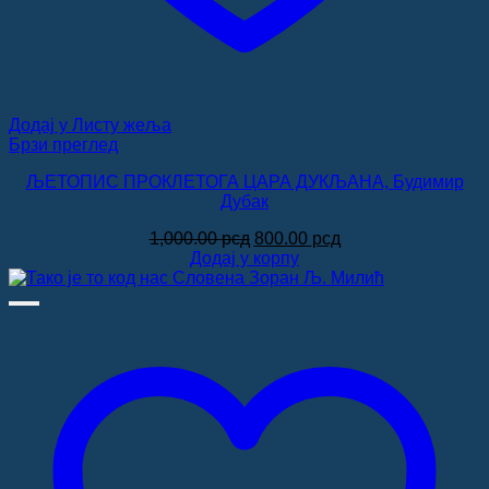
Додај у Листу жеља
Брзи преглед
ЉЕТОПИС ПРОКЛЕТОГА ЦАРА ДУКЉАНА, Будимир
Дубак
Оригинална
Тренутна
1,000.00
рсд
800.00
рсд
цена
цена
Додај у корпу
је
је:
била:
800.00 рсд.
1,000.00 рсд.