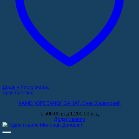
Додај у Листу жеља
Брзи преглед
КАМЕНОРЕЗАЧКИ ЗАНАТ, Енес Халиловић
Оригинална
Тренутна
1,500.00
рсд
1,200.00
рсд
цена
цена
Додај у корпу
је
је:
била:
1,200.00 рсд.
1,500.00 рсд.