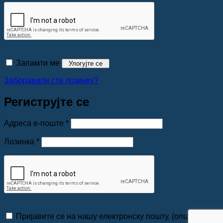
Запамти ме
Улогујте се
Заборавили сте лозинку?
Региструјте се
Обавезно
Адреса е-поште
*
Обавезно
Лозинка
*
Пријавите се на нашу електронску пошту.
(опционо)