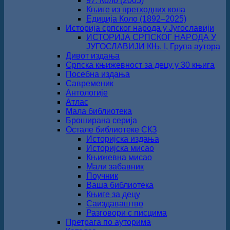
97. Коло (2005)
Књиге из претходних кола
Едиција Коло (1892‒2025)
Историја српског народа у Југославији
ИСТОРИЈА СРПСКОГ НАРОДА У
ЈУГОСЛАВИЈИ КЊ. I, Група аутора
Дивот издања
Српска књижевност за децу у 30 књига
Посебна издања
Савременик
Антологије
Атлас
Мала библиотека
Броширана серија
Остале библиотеке СКЗ
Историјска издања
Историјска мисао
Књижевна мисао
Мали забавник
Поучник
Ваша библиотека
Књиге за децу
Саиздаваштво
Разговори с писцима
Претрага по ауторима