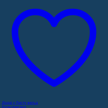
Додај у Листу жеља
Брзи преглед