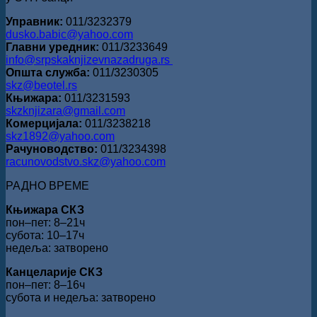
Управник:
011/3232379
dusko.babic@yahoo.com
Главни уредник:
011/3233649
info@srpskaknjizevnazadruga.rs
Општа служба:
011/3230305
skz@beotel.rs
Књижара:
011/3231593
skzknjizara@gmail.com
Комерцијала:
011/3238218
skz1892@yahoo.com
Рачуноводство:
011/3234398
racunovodstvo.skz@yahoo.com
РАДНО ВРЕМЕ
Књижара СКЗ
пон‒пет: 8‒21ч
субота: 10‒17ч
недеља: затворено
Канцеларије СКЗ
пон‒пет: 8‒16ч
субота и недеља: затворено