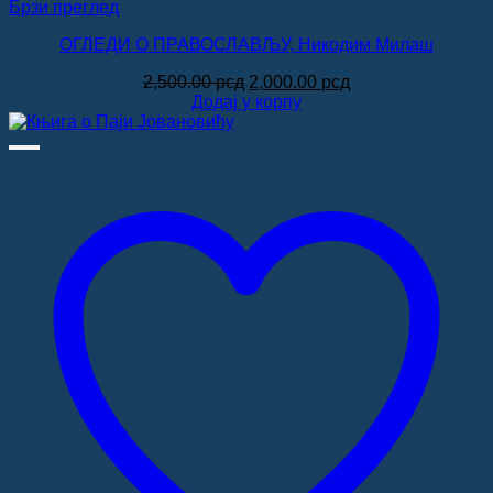
Брзи преглед
ОГЛЕДИ О ПРАВОСЛАВЉУ, Никодим Милаш
Оригинална
Тренутна
2,500.00
рсд
2,000.00
рсд
цена
цена
Додај у корпу
је
је:
била:
2,000.00 рсд.
2,500.00 рсд.