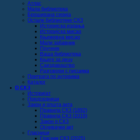
Атлас
Мала библиотека
Броширана серија
Остале библиотеке СКЗ
Историјска издања
Историјска мисао
Књижевна мисао
Мали забавник
Поучник
Ваша библиотека
Књиге за децу
Саиздаваштво
Разговори с писцима
Претрага по ауторима
Каталог
О СКЗ
Историјат
Председници
Закон и општа акта
Правила СКЗ (1892)
Правила СКЗ (2019)
Закон о СКЗ
Оснивачки акт
Гласници
Гласник СКЗ (2025)