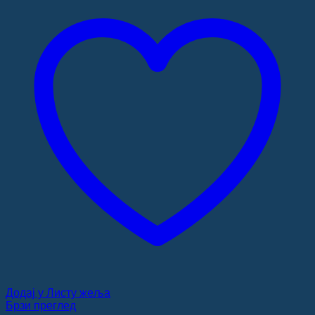
Додај у Листу жеља
Брзи преглед