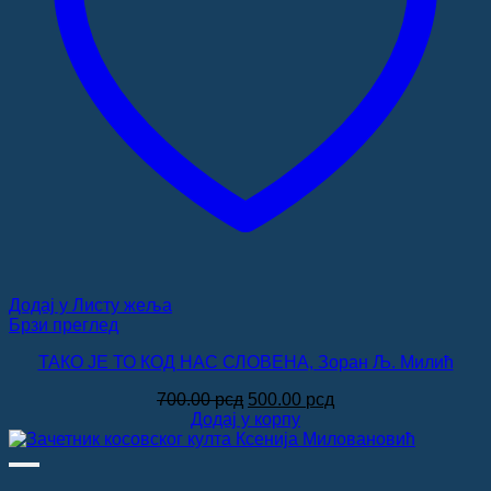
Додај у Листу жеља
Брзи преглед
ТАКО ЈЕ ТО КОД НАС СЛОВЕНА, Зоран Љ. Милић
Оригинална
Тренутна
700.00
рсд
500.00
рсд
цена
цена
Додај у корпу
је
је:
била:
500.00 рсд.
700.00 рсд.