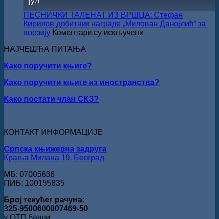
јул
СКЗ
одржан
ПЕСНИЧКИ ТАЛЕНАТ ИЗ ВРШЦА: Стефан
свечано
Кирилов добитник награде „Милован Данојлић“ за
уручењ
на
поезију
Коментари су искључени
Наград
ПЕСНИЧКИ
„Стеван
НАЈЧЕШЋА ПИТАЊА
ТАЛЕНАТ
Раичков
ИЗ
Како поручити књиге?
ВРШЦА:
Стефан
Како поручити књиге из иностранства?
Кирилов
добитник
Како постати члан СКЗ?
награде
„Милован
Данојлић“
за
КОНТАКТ ИНФОРМАЦИЈЕ
поезију
Српска књижевна задруга
Краља Милана 19, Београд
МБ: 07005636
ПИБ: 100155835
Број текућег рачуна:
325-9500600007469-50
у ОТП банци