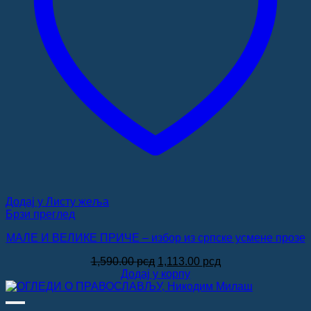
Додај у Листу жеља
Брзи преглед
МАЛЕ И ВЕЛИКЕ ПРИЧЕ – избор из српске усмене прозе
Оригинална
Тренутна
1,590.00
рсд
1,113.00
рсд
цена
цена
Додај у корпу
је
је:
била:
1,113.00 рсд.
1,590.00 рсд.