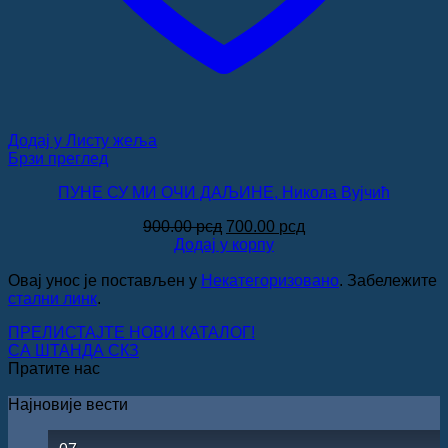
Додај у Листу жеља
Брзи преглед
ПУНЕ СУ МИ ОЧИ ДАЉИНЕ, Никола Вујчић
Оригинална
Тренутна
900.00
рсд
700.00
рсд
цена
цена
Додај у корпу
је
је:
била:
700.00 рсд.
Овај унос је постављен у
Некатегоризовано
. Забележите
900.00 рсд.
стални линк
.
ПРЕЛИСТАЈТЕ НОВИ КАТАЛОГ!
СА ШТАНДА СКЗ
Пратите нас
Најновије вести