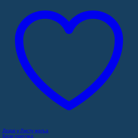
Додај у Листу жеља
Брзи преглед