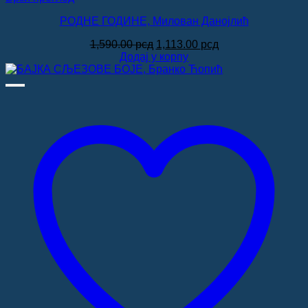
РОДНЕ ГОДИНЕ, Милован Данојлић
Оригинална
Тренутна
1,590.00
рсд
1,113.00
рсд
цена
цена
Додај у корпу
је
је:
била:
1,113.00 рсд.
1,590.00 рсд.