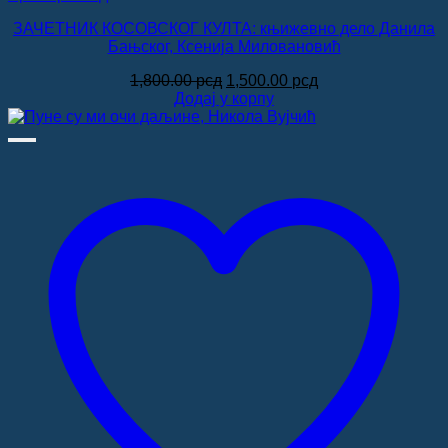
ЗАЧЕТНИК КОСОВСКОГ КУЛТА: књижевно дело Данила
Бањског, Ксенија Миловановић
Оригинална
Тренутна
1,800.00
рсд
1,500.00
рсд
цена
цена
Додај у корпу
је
је:
била:
1,500.00 рсд.
1,800.00 рсд.