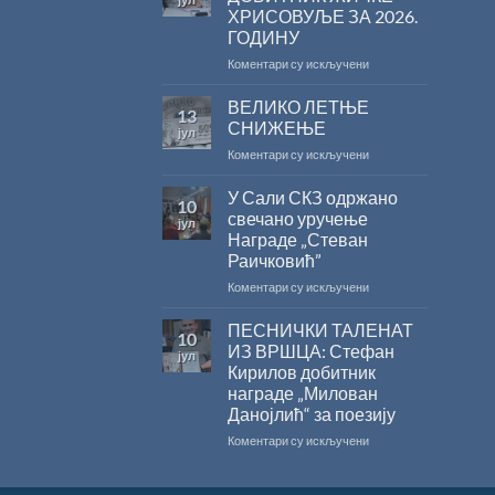
конкурса
ХРИСОВУЉЕ ЗА 2026.
Министарства
ГОДИНУ
културе
за
на
Коментари су искључени
суфинансирање
САША
капиталних
РАДОЈЧИЋ
ВЕЛИКО ЛЕТЊЕ
13
издања
ДОБИТНИК
СНИЖЕЊЕ
јул
на
ЖИЧКЕ
на
Коментари су искључени
српском
ХРИСОВУЉЕ
ВЕЛИКО
језику
ЗА
ЛЕТЊЕ
У Сали СКЗ одржано
2026.
10
СНИЖЕЊЕ
ГОДИНУ
свечано уручење
јул
Награде „Стеван
Раичковић”
на
Коментари су искључени
У
Сали
ПЕСНИЧКИ ТАЛЕНАТ
10
СКЗ
ИЗ ВРШЦА: Стефан
јул
одржано
Кирилов добитник
свечано
награде „Милован
уручење
Данојлић“ за поезију
Награде
„Стеван
на
Коментари су искључени
Раичковић”
ПЕСНИЧКИ
ТАЛЕНАТ