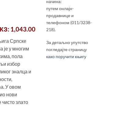
начина:
путем онлајн-
продавнице и
телефоном (011/3238-
КЗ
: 1,043.00
218).
њига Српске
За детаљно упутство
а је у многим
погледајте страницу
жима, пола
како поручити књигу
љи избор
ликог зналца и
ости,
а. У овом
ио нови
 чисто злато