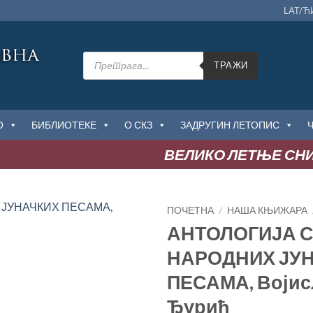
LAT/Ћ
Products
search
ТРАЖИ
О
БИБЛИОТЕКЕ
О СКЗ
ЗАДРУГИН ЛЕТОПИС
ВЕЛИКО ЛЕТЊЕ СНИЖ
ПОЧЕТНА
/
НАША КЊИЖАРА
АНТОЛОГИЈА 
Додај
НАРОДНИХ ЈУ
у
Листу
ПЕСАМА, Војис
жеља
Ђурић