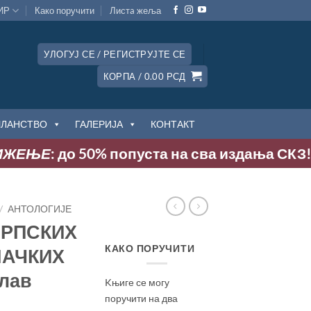
ИР
Како поручити
Листa жеља
УЛОГУЈ СЕ / РЕГИСТРУЈТЕ СЕ
КОРПА /
0.00
РСД
ЧЛАНСТВО
ГАЛЕРИЈА
КОНТАКТ
ЕЊЕ
: до 50% попуста на сва издања СКЗ! Акци
/
АНТОЛОГИЈЕ
СРПСКИХ
КАКО ПОРУЧИТИ
НАЧКИХ
лав
Kњиге се могу
поручити на два