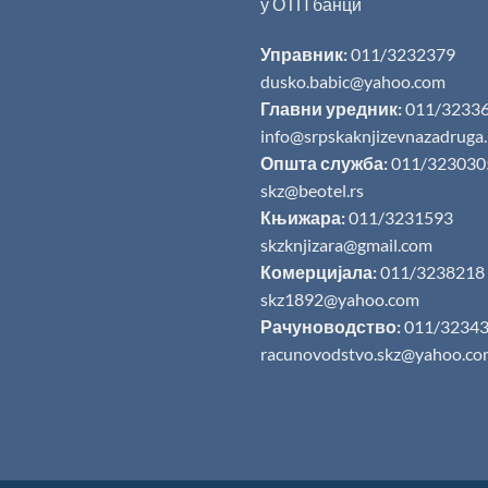
у ОТП банци
Управник:
011/3232379
dusko.babic@yahoo.com
Главни уредник:
011/3233
info@srpskaknjizevnazadruga
Општа служба:
011/323030
skz@beotel.rs
Књижара:
011/3231593
skzknjizara@gmail.com
Комерцијала:
011/3238218
skz1892@yahoo.com
Рачуноводство:
011/3234
racunovodstvo.skz@yahoo.co