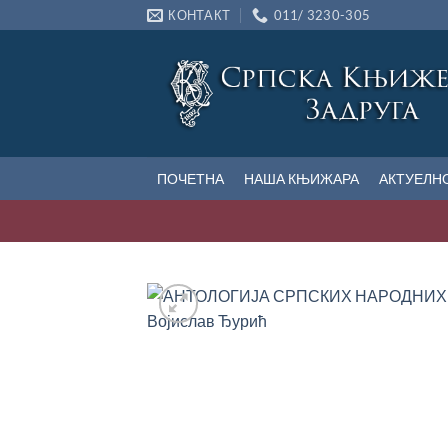
Прескочи
КОНТАКТ
011/ 3230-305
на
садржај
ПОЧЕТНА
НАША КЊИЖАРА
АКТУЕЛН