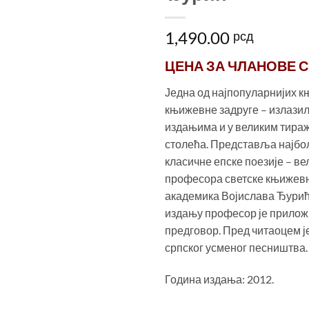
1,490.00
рсд
ЦЕНА ЗА
ЧЛАНОВЕ С
Једна од најпопуларнијих к
књижевне задруге – излазил
издањима и у великим тира
столећа. Представља најбо
класичне епске поезије – ве
професора светске књижевн
академика Војислава Ђурић
издању професор је прилож
предговор. Пред читаоцем је
српског усменог песништва.
Година издања: 2012.