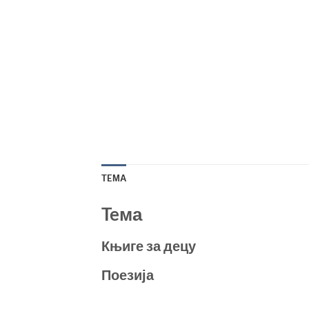
TEМА
Teма
Књиге за децу
Поезија