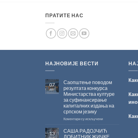
ПРАТИТЕ НАС
НАЈНОВИЈЕ ВЕСТИ
НА
Как
Саопштење поводом
07
резултата конкурса
авг
Министарства културе
Как
за суфинансирање
ино
капиталних издања на
српском језику
Как
на
Коментари су искључени
Саопштење
поводом
САША РАДОЈЧИЋ
13
резултата
ДОБИТНИК ЖИЧКЕ
јул