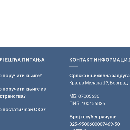
ЈЧЕШЋА ПИТАЊА
КОНТАКТ ИНФОРМАЦИ
о поручити књиге?
Српска књижевна задруга
Краља Милана 19, Београд
о поручити књиге из
странства?
МБ: 07005636
ПИБ: 100155835
о постати члан СКЗ?
Број текућег рачуна:
325-9500600007469-50