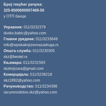
Број текућег рачуна:
325-9500600007469-50
у ОТП банци
Управник:
011/3232379
dusko.babic@yahoo.com
Главни уредник:
011/3233649
info@srpskaknjizevnazadruga.rs
Општа служба:
011/3230305
skz@beotel.rs
Књижара:
011/3231593
skzknjizara@gmail.com
Комерцијала:
011/3238218
skz1892@yahoo.com
Рачуноводство:
011/3234398
racunovodstvo.skz@yahoo.com