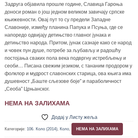
1,190.00 рсд.
Задруга објавила прошле године, Славица Гароња
доноси роман о још једном великом завичају српске
књижевности. Овај пут то су предели Западне
Славоније, између планина Папука и Псуња, где се
напоредо одвијају детињство главног јунака и
детињство народа. Притом, јунак сазнаје како се народ
и човек пун душе, потребе за љубављу и радошћу
постојања сваких пола века подвргну истребљењу и
сеоби… Писана свежим језиком, с тананим продором у
фолклор и мудрост славонских старица, ова књига има
душевност „Баште сљезове боје” и параболичност
„Сеоба” Црњанског.
НЕМА НА ЗАЛИХАМА
Додај у Листу жеља
Категорије:
106. Коло (2014)
,
Коло
,
НЕМА НА ЗАЛИХАМА