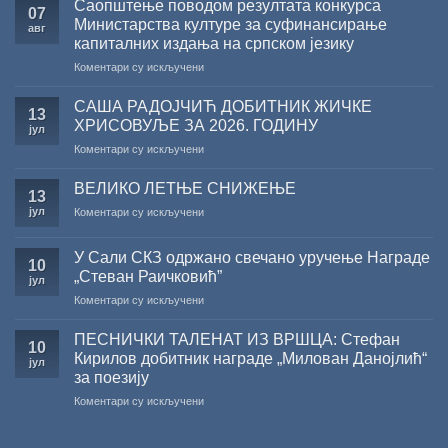
Саопштење поводом резултата конкурса
07
Министарства културе за суфинансирање
авг
капиталних издања на српском језику
на
Коментари су искључени
Саопштење
поводом
САША РАДОЈЧИЋ ДОБИТНИК ЖИЧКЕ
13
резултата
ХРИСОВУЉЕ ЗА 2026. ГОДИНУ
јул
конкурса
на
Коментари су искључени
Министарства
САША
културе
РАДОЈЧИЋ
за
ВЕЛИКО ЛЕТЊЕ СНИЖЕЊЕ
13
ДОБИТНИК
суфинансирање
јул
на
Коментари су искључени
ЖИЧКЕ
капиталних
ВЕЛИКО
ХРИСОВУЉЕ
издања
ЛЕТЊЕ
ЗА
на
У Сали СКЗ одржано свечано уручење Награде
СНИЖЕЊЕ
10
2026.
српском
„Стеван Раичковић”
јул
ГОДИНУ
језику
на
Коментари су искључени
У
Сали
ПЕСНИЧКИ ТАЛЕНАТ ИЗ ВРШЦА: Стефан
10
СКЗ
Кирилов добитник награде „Милован Данојлић“
јул
одржано
за поезију
свечано
на
Коментари су искључени
уручење
ПЕСНИЧКИ
Награде
ТАЛЕНАТ
„Стеван