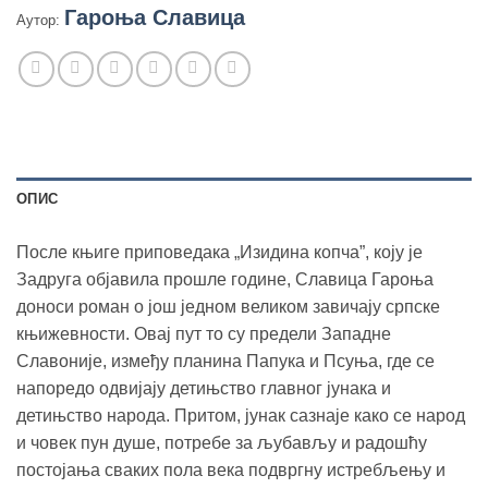
Гароња Славица
Аутор:
ОПИС
После књиге приповедака „Изидина копча”, коју је
Задруга објавила прошле године, Славица Гароња
доноси роман о још једном великом завичају српске
књижевности. Овај пут то су предели Западне
Славоније, између планина Папука и Псуња, где се
напоредо одвијају детињство главног јунака и
детињство народа. Притом, јунак сазнаје како се народ
и човек пун душе, потребе за љубављу и радошћу
постојања сваких пола века подвргну истребљењу и