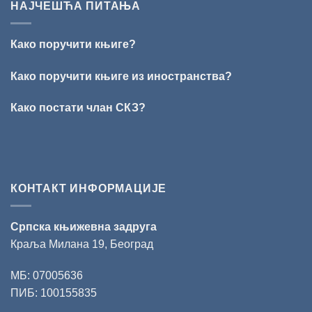
ИЗ
Раичковић”
НАЈЧЕШЋА ПИТАЊА
ВРШЦА:
Стефан
Кирилов
Како поручити књиге?
добитник
награде
„Милован
Како поручити књиге из иностранства?
Данојлић“
за
Како постати члан СКЗ?
поезију
КОНТАКТ ИНФОРМАЦИЈЕ
Српска књижевна задруга
Краља Милана 19, Београд
МБ: 07005636
ПИБ: 100155835