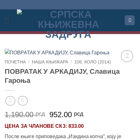
Прескочи
на
садржај
ПОЧЕТНА
/
НАША КЊИЖАРА
/
106. КОЛО (2014)
Додај
ПОВРАТАК У АРКАДИЈУ, Славица
у
Гароња
Листу
жеља
Оригинална
Тренутна
1,190.00
952.00
рсд
рсд
цена
цена
ЦЕНА ЗА
ЧЛАНОВЕ СКЗ
: 833.00
је
је:
била:
952.00 рсд.
После књиге приповедака „Изидина копча”, коју је