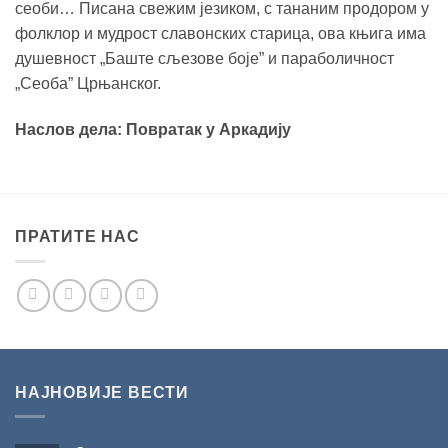
сеоби… Писана свежим језиком, с тананим продором у
фолклор и мудрост славонских старица, ова књига има
душевност „Баште сљезове боје” и параболичност
„Сеоба” Црњанског.
Наслов дела: Повратак у Аркадију
ПРАТИТЕ НАС
НАЈНОВИЈЕ ВЕСТИ