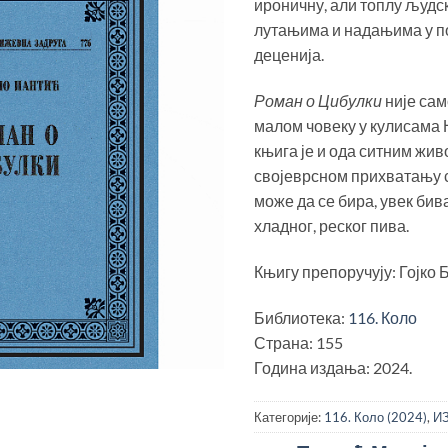
ироничну, али топлу људс
лутањима и надањима у п
деценија.
Роман о Цибулки
није сам
малом човеку у кулисама 
књига је и ода ситним жи
својеврсном прихватању су
може да се бира, увек би
хладног, реског пива.
Књигу препоручују: Гојко
Библиотека:
116. Коло
Страна: 155
Година издања: 2024.
Категорије:
116. Коло (2024)
,
И