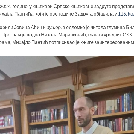
а 2024. године, у књижари Српске књижевне задруге предста
хајла Пантића, који је ове године Задруга објавила у
116. Ко
ворили Јовица Аћин и
аутор
, а одломке је читала глумица Б
Програм је водио Никола Маринковић, главни уредник СКЗ.
рама, Михајло Пантић потписивао је књиге заинтересованим