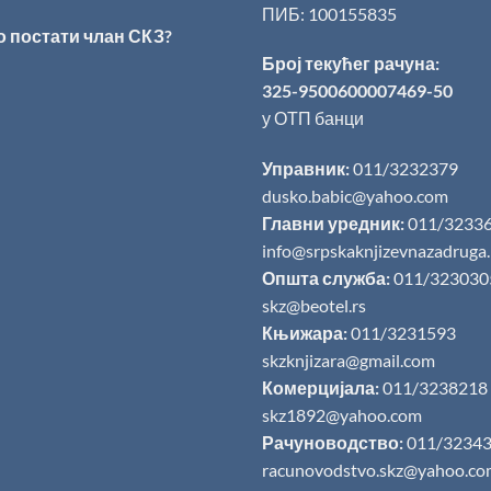
ПИБ: 100155835
о постати члан СКЗ?
Број текућег рачуна:
325-9500600007469-50
у ОТП банци
Управник:
011/3232379
dusko.babic@yahoo.com
Главни уредник:
011/3233
info@srpskaknjizevnazadruga
Општа служба:
011/323030
skz@beotel.rs
Књижара:
011/3231593
skzknjizara@gmail.com
Комерцијала:
011/3238218
skz1892@yahoo.com
Рачуноводство:
011/3234
racunovodstvo.skz@yahoo.co