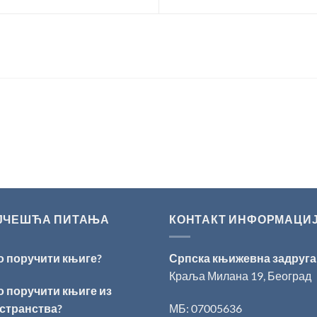
ЈЧЕШЋА ПИТАЊА
КОНТАКТ ИНФОРМАЦИ
о поручити књиге?
Српска књижевна задруга
Краља Милана 19, Београд
о поручити књиге из
странства?
МБ: 07005636