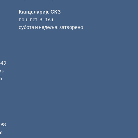
Канцеларије СКЗ
пон‒пет: 8‒16ч
субота и недеља: затворено
649
.rs
5
398
m