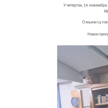
У четвртак, 14. новембр
Ми
О књизи су го
Након прог