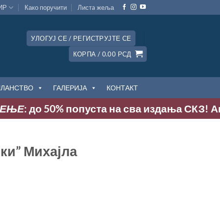
ИР
Како поручити
Листa жеља
УЛОГУЈ СЕ / РЕГИСТРУЈТЕ СЕ
КОРПА /
0.00
РСД
ЧЛАНСТВО
ГАЛЕРИЈА
КОНТАКТ
ЊЕ
: до 50% попуста на сва издања СКЗ! Акциј
ки” Михајла