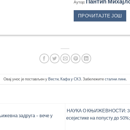
Пантић Михајл
Аутор:
ПРОЧИТАЈТЕ ЈОШ
Овај унос је постављен у
Вести
,
Кафа у СКЗ
. Забележите
стални линк
.
НАУКА О КЊИЖЕВНОСТИ: 33 н
ижевна задруга – вече у
есејистике на попусту до 50%;