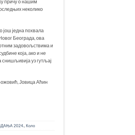
ку причу о нашим
оследњих неколико
о још једна похвала
Новог Београда, ова
вотним задовољствима и
дбине која, ако и не
ва снишљивија уз гутљај
 Божовић, Јовица Аћин
ЗДАЊА 2024.
,
Коло