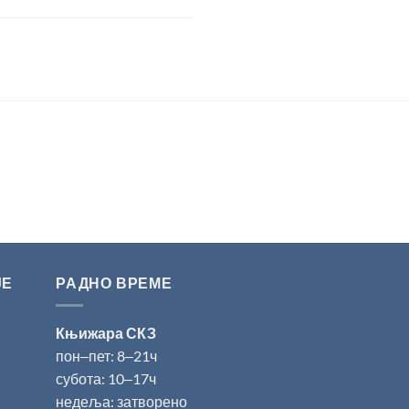
ЈЕ
РАДНО ВРЕМЕ
Књижара СКЗ
пон‒пет: 8‒21ч
субота: 10‒17ч
недеља: затворено