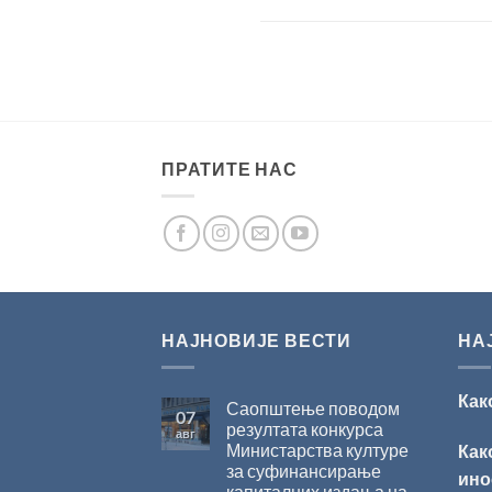
ПРАТИТЕ НАС
НАЈНОВИЈЕ ВЕСТИ
НА
Как
Саопштење поводом
07
резултата конкурса
авг
Министарства културе
Как
за суфинансирање
ино
капиталних издања на