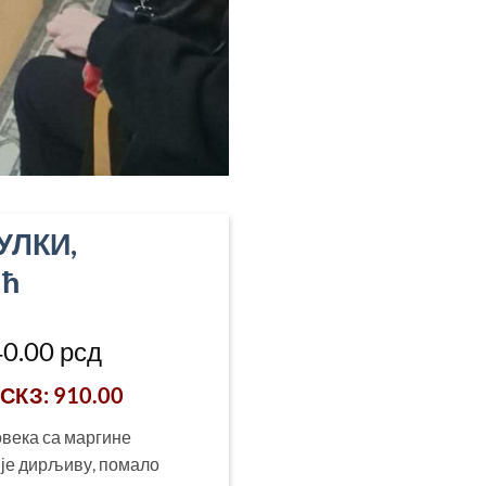
УЛКИ,
ић
гинална
Тренутна
40.00
рсд
а
цена
 СКЗ
: 910.00
је:
а:
1,040.00 рсд.
овека са маргине
00.00 рсд.
 је дирљиву, помало