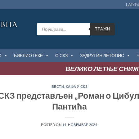
LAT/Ћ
Products
search
ТРАЖИ
О
БИБЛИОТЕКЕ
О СКЗ
ЗАДРУГИН ЛЕТОПИС
ВЕЛИКО ЛЕТЊЕ СНИЖЕ
ВЕСТИ
,
КАФА У СКЗ
СКЗ представљен „Роман о Цибул
Пантића
POSTED ON
14. НОВЕМБАР 2024.