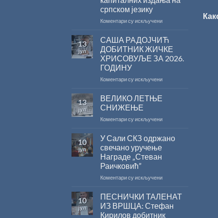
српском језику
Как
на
Коментари су искључени
Саопштење
поводом
САША РАДОЈЧИЋ
13
резултата
ДОБИТНИК ЖИЧКЕ
јул
конкурса
ХРИСОВУЉЕ ЗА 2026.
Министарства
ГОДИНУ
културе
за
на
Коментари су искључени
суфинансирање
САША
капиталних
РАДОЈЧИЋ
ВЕЛИКО ЛЕТЊЕ
13
издања
ДОБИТНИК
СНИЖЕЊЕ
јул
на
ЖИЧКЕ
на
Коментари су искључени
српском
ХРИСОВУЉЕ
ВЕЛИКО
језику
ЗА
ЛЕТЊЕ
У Сали СКЗ одржано
2026.
10
СНИЖЕЊЕ
ГОДИНУ
свечано уручење
јул
Награде „Стеван
Раичковић”
на
Коментари су искључени
У
Сали
ПЕСНИЧКИ ТАЛЕНАТ
10
СКЗ
ИЗ ВРШЦА: Стефан
јул
одржано
Кирилов добитник