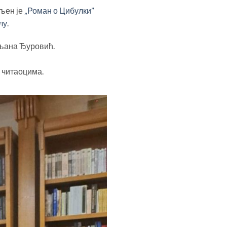
вљен је
„Роман о Цибулки”
лу
.
иљана Ђуровић.
 читаоцима.