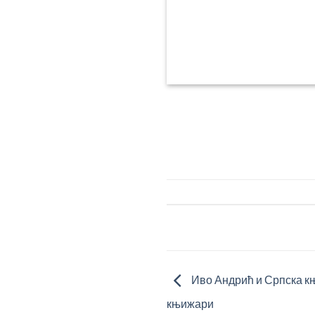
Иво Андрић и Српска књ
књижари