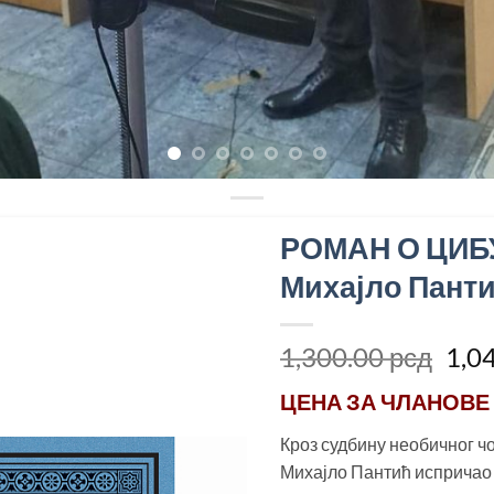
РОМАН О ЦИБ
Михајло Пант
Ори
1,300.00
рсд
1,0
цен
ЦЕНА ЗА
ЧЛАНОВЕ
је
бил
Кроз судбину необичног ч
1,3
Михајло Пантић испричао