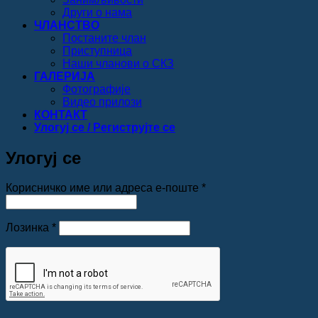
Други о нама
ЧЛАНСТВО
Постаните члан
Приступница
Наши чланови о СКЗ
ГАЛЕРИЈА
Фотографије
Видео прилози
КОНТАКТ
Улогуј се / Региструјте се
Улогуј се
Обавезно
Корисничко име или адреса е-поште
*
Обавезно
Лозинка
*