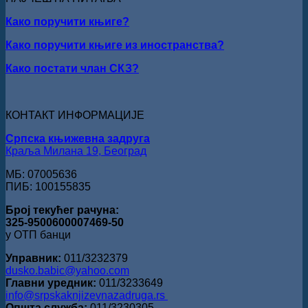
Раичков
ИЗ
Како поручити књиге?
ВРШЦА:
Стефан
Како поручити књиге из иностранства?
Кирилов
добитник
Како постати члан СКЗ?
награде
„Милован
Данојлић“
за
КОНТАКТ ИНФОРМАЦИЈЕ
поезију
Српска књижевна задруга
Краља Милана 19, Београд
МБ: 07005636
ПИБ: 100155835
Број текућег рачуна:
325-9500600007469-50
у ОТП банци
Управник:
011/3232379
dusko.babic@yahoo.com
Главни уредник:
011/3233649
info@srpskaknjizevnazadruga.rs
Општа служба:
011/3230305