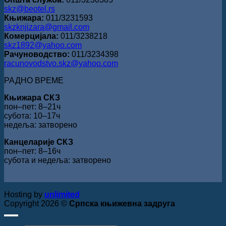
skz@beotel.rs
Књижара:
011/3231593
skzknjizara@gmail.com
Комерцијала:
011/3238218
skz1892@yahoo.com
Рачуноводство:
011/3234398
racunovodstvo.skz@yahoo.com
РАДНО ВРЕМЕ
Књижара СКЗ
пон‒пет: 8‒21ч
субота: 10‒17ч
недеља: затворено
Канцеларије СКЗ
пон‒пет: 8‒16ч
субота и недеља: затворено
Hosting by
unlimited
Copyright 2026 ©
Српска књижевна задруга