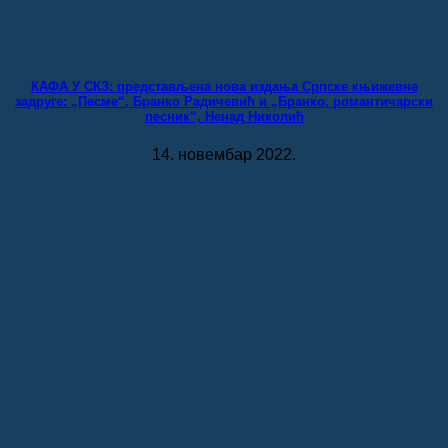
КАФА У СКЗ: представљена нова издања Српске књижевне
задруге: „Песме“, Бранко Радичевић и „Бранко, романтичарски
песник“, Ненад Николић
14. новембар 2022.