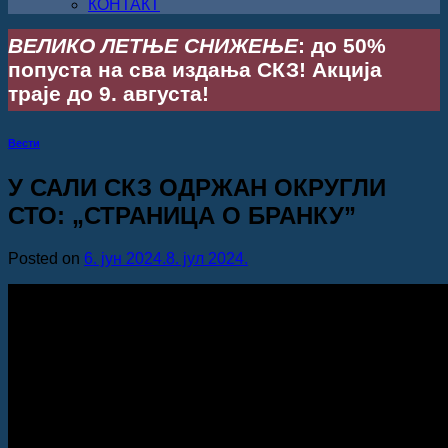
КОНТАКТ
ВЕЛИКО ЛЕТЊЕ СНИЖЕЊЕ
: до 50%
попуста на сва издања СКЗ! Акција
траје до 9. августа!
Вести
У САЛИ СКЗ ОДРЖАН ОКРУГЛИ
СТО: „СТРАНИЦА О БРАНКУ”
Posted on
6. јун 2024.
8. јул 2024.