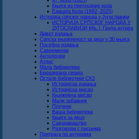
97. Коло (2005)
Књиге из претходних кола
Едиција Коло (1892‒2025)
Историја српског народа у Југославији
ИСТОРИЈА СРПСКОГ НАРОДА У
ЈУГОСЛАВИЈИ КЊ. I, Група аутора
Дивот издања
Српска књижевност за децу у 30 књига
Посебна издања
Савременик
Антологије
Атлас
Мала библиотека
Броширана серија
Остале библиотеке СКЗ
Историјска издања
Историјска мисао
Књижевна мисао
Мали забавник
Поучник
Ваша библиотека
Књиге за децу
Саиздаваштво
Разговори с писцима
Претрага по ауторима