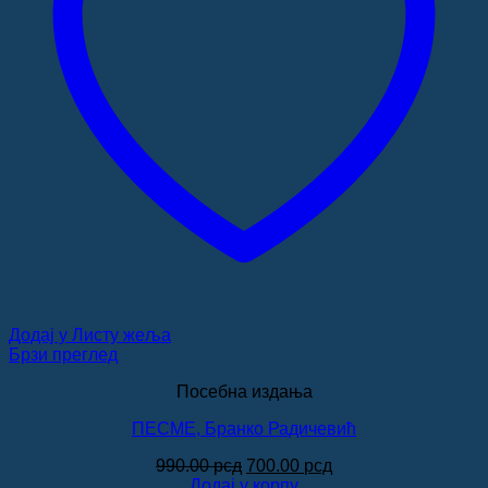
Додај у Листу жеља
Брзи преглед
Посебна издања
ПЕСМЕ, Бранко Радичевић
Оригинална
Тренутна
990.00
рсд
700.00
рсд
цена
цена
Додај у корпу