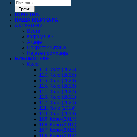
Products
search
Тражи
ПОЧЕТНА
НАША КЊИЖАРА
АКТУЕЛНО
Вести
Кафа у СКЗ
Акције
Повратак читању
Најаве промоција
БИБЛИОТЕКЕ
Koло
118. Коло (2026)
117. Коло (2025)
116. Коло (2024)
115. Коло (2023)
114. Коло (2022)
113. Коло (2021)
112. Коло (2020)
111. Коло (2019)
110. Коло (2018)
109. Коло (2017)
108. Коло (2016)
107. Коло (2015)
106. Коло (2014)