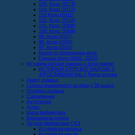
105. Коло (2013)
104. Коло (2012)
103 Коло (2011)
102. Коло (2010)
101. Коло (2009)
100. Коло (2008)
99. Коло (2007)
98. Коло (2006)
97. Коло (2005)
Књиге из претходних кола
Едиција Коло (1892‒2025)
Историја српског народа у Југославији
ИСТОРИЈА СРПСКОГ НАРОДА У
ЈУГОСЛАВИЈИ КЊ. I, Група аутора
Дивот издања
Српска књижевност за децу у 30 књига
Посебна издања
Савременик
Антологије
Атлас
Мала библиотека
Броширана серија
Остале библиотеке СКЗ
Историјска издања
Историјска мисао