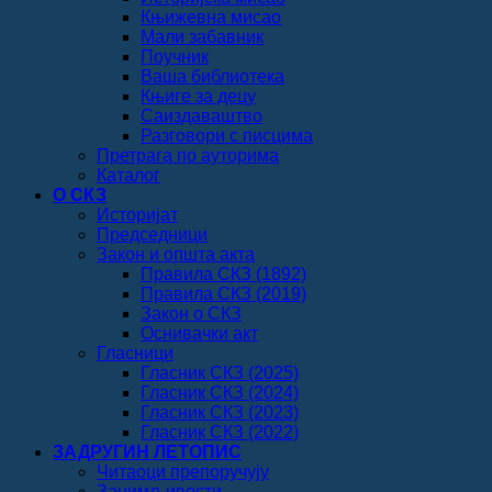
Књижевна мисао
Мали забавник
Поучник
Ваша библиотека
Књиге за децу
Саиздаваштво
Разговори с писцима
Претрага по ауторима
Каталог
О СКЗ
Историјат
Председници
Закон и општа акта
Правила СКЗ (1892)
Правила СКЗ (2019)
Закон о СКЗ
Оснивачки акт
Гласници
Гласник СКЗ (2025)
Гласник СКЗ (2024)
Гласник СКЗ (2023)
Гласник СКЗ (2022)
ЗАДРУГИН ЛЕТОПИС
Читаоци препоручују
Занимљивости