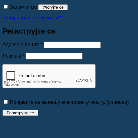
Запамти ме
Улогујте се
Заборавили сте лозинку?
Региструјте се
Обавезно
Адреса е-поште
*
Обавезно
Лозинка
*
Пријавите се на нашу електронску пошту.
(опционо)
Региструјте се