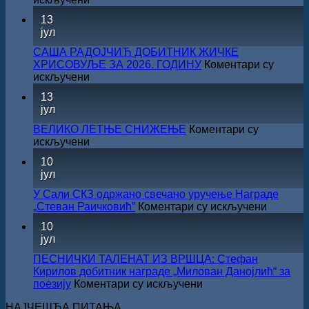
Саопштење
13
поводом
јул
резултата
конкурса
САША РАДОЈЧИЋ ДОБИТНИК ЖИЧКЕ
Министарства
ХРИСОВУЉЕ ЗА 2026. ГОДИНУ
Коментари су
културе
на
искључени
за
САША
13
суфинансирање
РАДОЈЧИЋ
јул
капиталних
ДОБИТНИК
издања
ЖИЧКЕ
ВЕЛИКО ЛЕТЊЕ СНИЖЕЊЕ
Коментари су
на
ХРИСОВУЉЕ
на
искључени
српском
ЗА
ВЕЛИКО
језику
10
2026.
ЛЕТЊЕ
јул
ГОДИНУ
СНИЖЕЊЕ
У Сали СКЗ одржано свечано уручење Награде
на
„Стеван Раичковић”
Коментари су искључени
У
10
Сали
јул
СКЗ
одржан
ПЕСНИЧКИ ТАЛЕНАТ ИЗ ВРШЦА: Стефан
свечано
Кирилов добитник награде „Милован Данојлић“ за
уручењ
на
поезију
Коментари су искључени
Наград
ПЕСНИЧКИ
„Стеван
НАЈЧЕШЋА ПИТАЊА
ТАЛЕНАТ