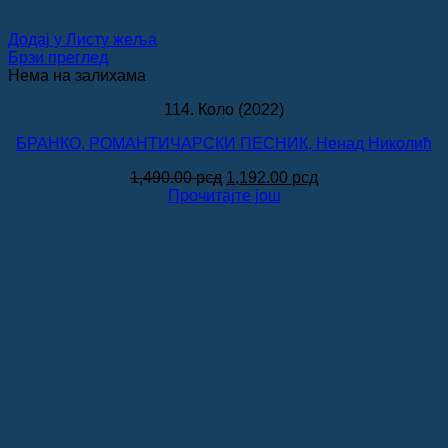
Додај у Листу жеља
Брзи преглед
Нема на залихама
114. Коло (2022)
БРАНКО, РОМАНТИЧАРСКИ ПЕСНИК, Ненад Николић
Оригинална
Тренутна
1,490.00
рсд
1,192.00
рсд
цена
цена
Прочитајте још
је
је:
била:
1,192.00 рсд.
1,490.00 рсд.