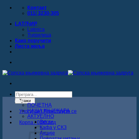
Прескочи
Контакт
на
011/ 3230-305
садржај
LAT/ЋИР
Latinica
Ћирилица
Како поручити
Листa жеља
Products
search
Тражи
ПОЧЕТНА
НАША КЊИЖАРА
Улогуј се / Региструјте се
АКТУЕЛНО
Вести
Корпа /
0.00
рсд
Кафа у СКЗ
Акције
Повратак читању