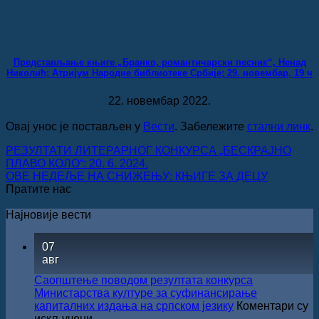
Представљање књиге „Бранко, романтичарски песник“, Ненад
Николић; Атријум Народне библиотеке Србије; 29. новембар, 19 ч
22. новембар 2022.
Овај унос је постављен у
Вести
. Забележите
стални линк
.
РЕЗУЛТАТИ ЛИТЕРАРНОГ КОНКУРСА „БЕСКРАЈНО
ПЛАВО КОЛО“: 20. 6. 2024.
ОВЕ НЕДЕЉЕ НА СНИЖЕЊУ: КЊИГЕ ЗА ДЕЦУ
Пратите нас
Најновије вести
07
авг
Саопштење поводом резултата конкурса
Министарства културе за суфинансирање
капиталних издања на српском језику
Коментари су
на
искључени