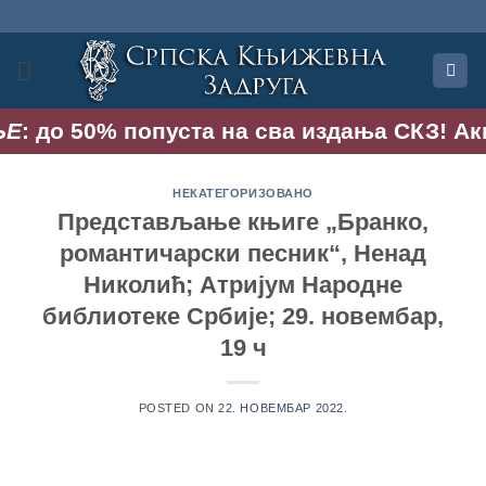
Прескочи
на
садржај
: до 50% попуста на сва издања СКЗ! Акција
НЕКАТЕГОРИЗОВАНО
Представљање књиге „Бранко,
романтичарски песник“, Ненад
Николић; Атријум Народне
библиотеке Србије; 29. новембар,
19 ч
POSTED ON
22. НОВЕМБАР 2022.