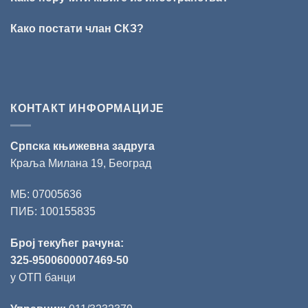
уручена
Слободану
Како постати члан СКЗ?
Ристовићу
КОНТАКТ ИНФОРМАЦИЈЕ
Српска књижевна задруга
Краља Милана 19, Београд
МБ: 07005636
ПИБ: 100155835
Број текућег рачуна:
325-9500600007469-50
у ОТП банци