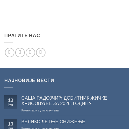
ПРАТИТЕ НАС
НАЈНОВИЈЕ ВЕСТИ
САША РАДОЈЧИЋ ДОБИТНИК ЖИЧКЕ
13
ХРИСОВУЉЕ ЗА 2026. ГОДИНУ
јул
на
Коментари су искључени
САША
РАДОЈЧИЋ
ВЕЛИКО ЛЕТЊЕ СНИЖЕЊЕ
13
ДОБИТНИК
јул
на
Коментари су искључени