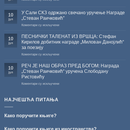
ЖИЧКЕ
ВЕЛИКО
ХРИСОВУЉЕ
ЛЕТЊЕ
ЗА
У Сали СКЗ одржано свечано уручење Награде
СНИЖЕЊЕ
10
2026.
„Стеван Раичковић”
јул
ГОДИНУ
на
Коментари су искључени
У
Сали
ПЕСНИЧКИ ТАЛЕНАТ ИЗ ВРШЦА: Стефан
10
СКЗ
Кирилов добитник награде „Милован Данојлић“
јул
одржано
за поезију
свечано
на
Коментари су искључени
уручење
ПЕСНИЧКИ
Награде
ТАЛЕНАТ
„Стеван
РЕЧ ЈЕ НАШ ОБРАЗ ПРЕД БОГОМ: Награда
10
ИЗ
Раичковић”
„Стеван Раичковић“ уручена Слободану
јул
ВРШЦА:
Ристовићу
Стефан
на
Коментари су искључени
Кирилов
РЕЧ
добитник
ЈЕ
награде
НАШ
„Милован
НАЈЧЕШЋА ПИТАЊА
ОБРАЗ
Данојлић“
ПРЕД
за
БОГОМ:
поезију
Како поручити књиге?
Награда
„Стеван
Раичковић“
Како поручити књиге из иностранства?