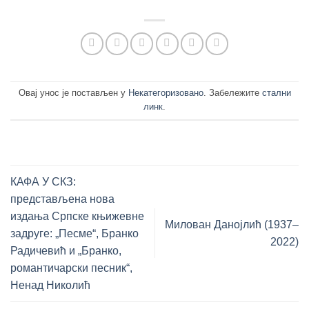
Овај унос је постављен у
Некатегоризовано
. Забележите
стални
линк
.
КАФА У СКЗ:
представљена нова
издања Српске књижевне
Милован Данојлић (1937‒
задруге: „Песме“, Бранко
2022)
Радичевић и „Бранко,
романтичарски песник“,
Ненад Николић