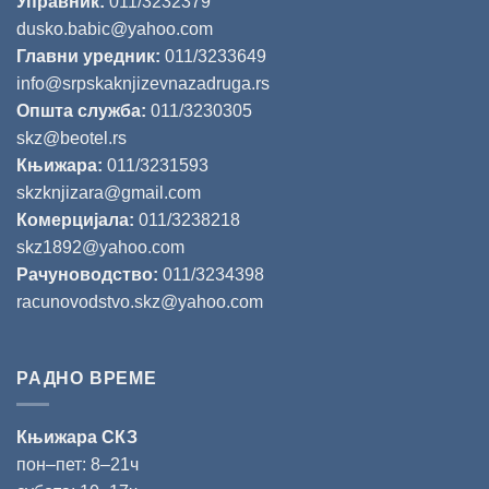
Управник:
011/3232379
dusko.babic@yahoo.com
Главни уредник:
011/3233649
info@srpskaknjizevnazadruga.rs
Општа служба:
011/3230305
skz@beotel.rs
Књижара:
011/3231593
skzknjizara@gmail.com
Комерцијала:
011/3238218
skz1892@yahoo.com
Рачуноводство:
011/3234398
racunovodstvo.skz@yahoo.com
РАДНО ВРЕМЕ
Књижара СКЗ
пон‒пет: 8‒21ч