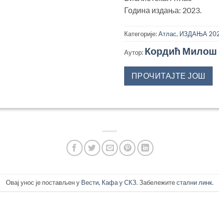
Година издања: 2023.
Категорије:
Атлас
,
ИЗДАЊА 202
Кордић Милош
Аутор:
ПРОЧИТАЈТЕ ЈОШ
Овај унос је постављен у
Вести
,
Кафа у СКЗ
. Забележите
стални линк
.