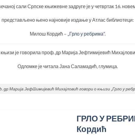
ечаној сали Српске књижевне задруге је у четвртак 16. нов
представљено њено најновије издање у Атлас библиотеци:
Милош Кордић –
„Грло у ребрима”
.
 књизи је говорила проф. др Марија Јефтимијевић Михајлови
Одломке је читала Јана Саламадић, глумица.
. др Марија Јефтимијевић Михајловић говори о књизи „Грло у реб
ГРЛО У РЕБРИ
Кордић