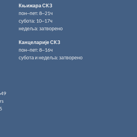
Књижара СКЗ
пон‒пет: 8‒21ч
субота: 10‒17ч
недеља: затворено
Канцеларије СКЗ
пон‒пет: 8‒16ч
субота и недеља: затворено
649
.rs
5