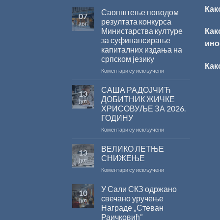
Как
Саопштење поводом
07
резултата конкурса
авг
Министарства културе
Как
за суфинансирање
ино
капиталних издања на
српском језику
Как
на
Коментари су искључени
Саопштење
поводом
САША РАДОЈЧИЋ
13
резултата
ДОБИТНИК ЖИЧКЕ
јул
конкурса
ХРИСОВУЉЕ ЗА 2026.
Министарства
ГОДИНУ
културе
за
на
Коментари су искључени
суфинансирање
САША
капиталних
РАДОЈЧИЋ
ВЕЛИКО ЛЕТЊЕ
13
издања
ДОБИТНИК
СНИЖЕЊЕ
јул
на
ЖИЧКЕ
на
Коментари су искључени
српском
ХРИСОВУЉЕ
ВЕЛИКО
језику
ЗА
ЛЕТЊЕ
У Сали СКЗ одржано
2026.
10
СНИЖЕЊЕ
ГОДИНУ
свечано уручење
јул
Награде „Стеван
Раичковић”