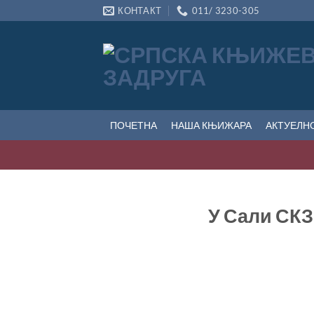
Прескочи
КОНТАКТ
011/ 3230-305
на
садржај
ПОЧЕТНА
НАША КЊИЖАРА
АКТУЕЛН
У Сали СКЗ