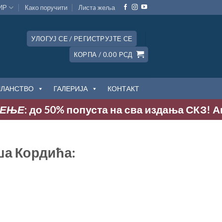
ИР
Како поручити
Листa жеља
УЛОГУЈ СЕ / РЕГИСТРУЈТЕ СЕ
КОРПА /
0.00
РСД
ЧЛАНСТВО
ГАЛЕРИЈА
КОНТАКТ
: до 50% попуста на сва издања СКЗ! Акција 
ша Кордића: