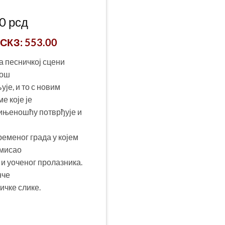
инална
Тренутна
00
рсд
цена
 СКЗ
: 553.00
је:
:
600.00 рсд.
а песничкој сцени
0 рсд.
лош
ује, и то с новим
е које је
ињеношћу потврђује и
ременог града у којем
 мисао
 и уоченог пролазника.
нче
ичке слике.