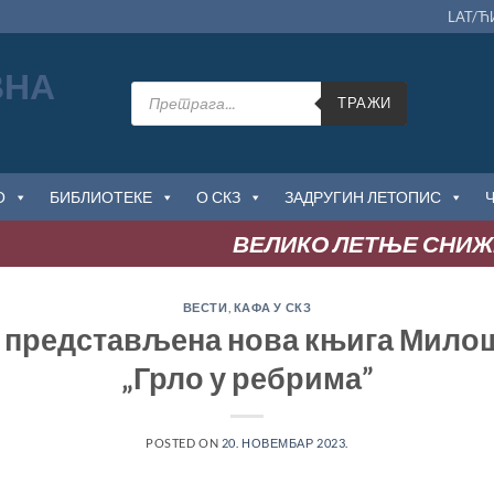
LAT/Ћ
Products
search
ТРАЖИ
О
БИБЛИОТЕКЕ
О СКЗ
ЗАДРУГИН ЛЕТОПИС
ВЕЛИКО ЛЕТЊЕ СНИЖЕЊЕ
ВЕСТИ
,
КАФА У СКЗ
 представљена нова књига Мило
„Грло у ребрима”
POSTED ON
20. НОВЕМБАР 2023.