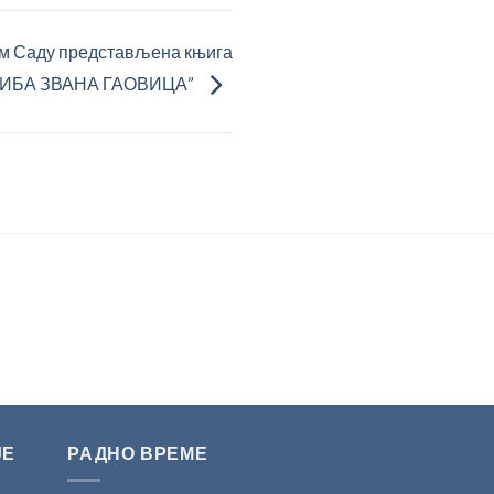
ом Саду представљена књига
„РИБА ЗВАНА ГАОВИЦА”
ЈЕ
РАДНО ВРЕМЕ