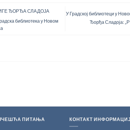
ГЕ ЂОРЂА СЛАДОЈА
У Градској библиотеци у Нов
адска библиотека у Новом
Ђорђа Сладоја: 
ва
ЈЧЕШЋА ПИТАЊА
КОНТАКТ ИНФОРМАЦИ