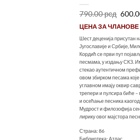
Ориг
790.00
рсд
600.
цена
ЦЕНА ЗА
ЧЛАНОВЕ
је
била
Шест деценија присутан н
790.0
Југославије и Србије, Ми
Кордић се први пут појављ
песмама, у издању СКЗ. Им
стекао аутентичном преф
овом збирком песама које
углавном имају оквир сав
трепери и пулсира биће –
и осећање песника каогод
Мудрост и филозофија се
лирику овог мајстора песн
Страна: 86
Библиотека: Атлас