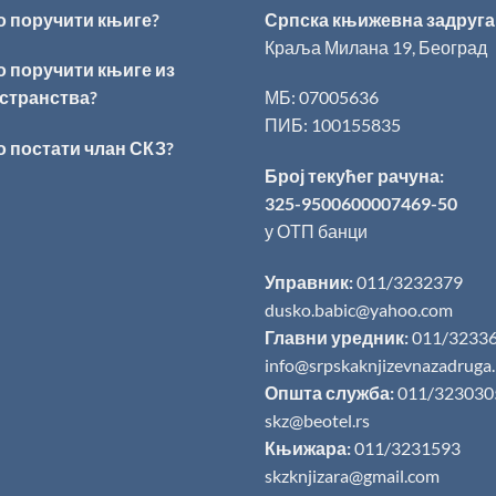
о поручити књиге?
Српска књижевна задруга
Краља Милана 19, Београд
о поручити књиге из
странства?
МБ: 07005636
ПИБ: 100155835
о постати члан СКЗ?
Број текућег рачуна:
325-9500600007469-50
у ОТП банци
Управник:
011/3232379
dusko.babic@yahoo.com
Главни уредник:
011/3233
info@srpskaknjizevnazadruga
Општа служба:
011/323030
skz@beotel.rs
Књижара:
011/3231593
skzknjizara@gmail.com