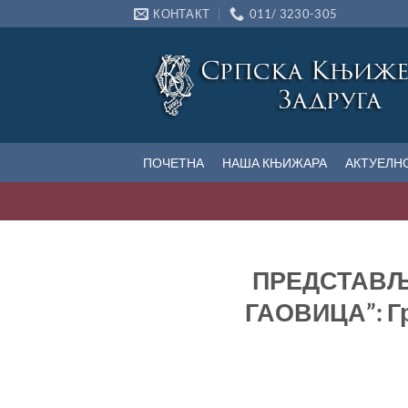
Прескочи
КОНТАКТ
011/ 3230-305
на
садржај
ПОЧЕТНА
НАША КЊИЖАРА
АКТУЕЛН
ПРЕДСТАВЉ
ГАОВИЦА”: Гр