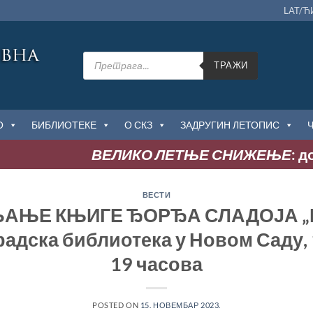
LAT/Ћ
Products
search
ТРАЖИ
О
БИБЛИОТЕКЕ
О СКЗ
ЗАДРУГИН ЛЕТОПИС
ВЕЛИКО ЛЕТЊЕ СНИЖЕЊЕ
: до 50
ВЕСТИ
АЊЕ КЊИГЕ ЂОРЂА СЛАДОЈА „
адска библиотека у Новом Саду, 
19 часова
POSTED ON
15. НОВЕМБАР 2023.