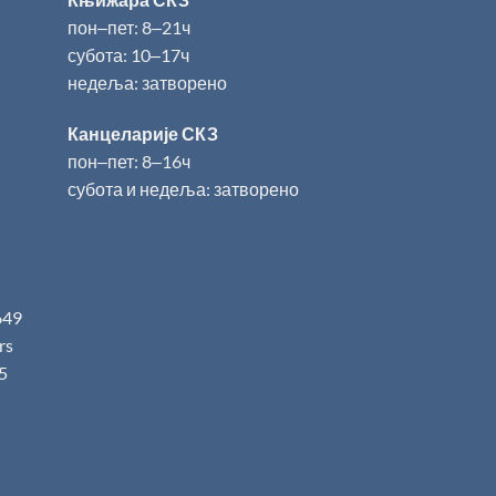
пон‒пет: 8‒21ч
субота: 10‒17ч
недеља: затворено
Канцеларије СКЗ
пон‒пет: 8‒16ч
субота и недеља: затворено
649
.rs
5