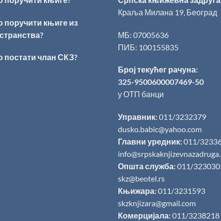
Краља Милана 19, Београд
о поручити књиге из
странства?
МБ: 07005636
ПИБ: 100155835
о постати члан СКЗ?
Број текућег рачуна:
325-9500600007469-50
у ОТП банци
Управник:
011/3232379
dusko.babic@yahoo.com
Главни уредник:
011/3233
info@srpskaknjizevnazadruga
Општа служба:
011/323030
skz@beotel.rs
Књижара:
011/3231593
skzknjizara@gmail.com
Комерцијала:
011/3238218