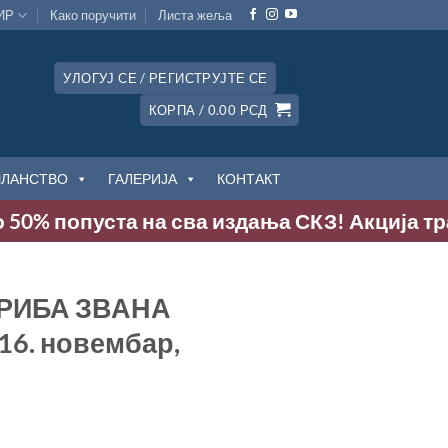
ИР
Како поручити
Листa жеља
УЛОГУЈ СЕ / РЕГИСТРУЈТЕ СЕ
КОРПА /
0.00
РСД
ЧЛАНСТВО
ГАЛЕРИЈА
КОНТАКТ
% попуста на сва издања СКЗ! Акција траје д
РИБА ЗВАНА
16. новембар,