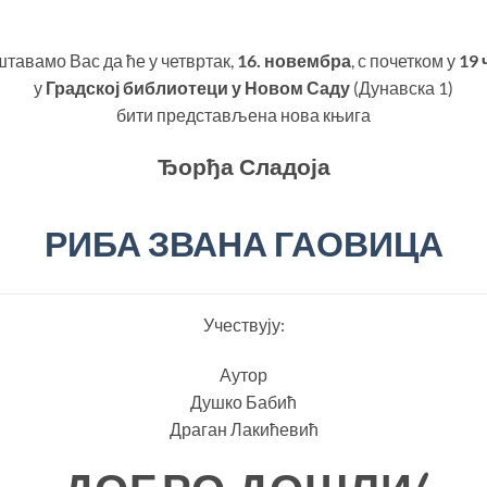
тавамо Вас да ће у четвртак,
16. новембра
, с почетком у
19 
у
Градској библиотеци у Новом Саду
(Дунавска 1)
бити представљена нова књига
Ђорђа Сладоја
РИБА ЗВАНА ГАОВИЦА
Учествују:
Аутор
Душко Бабић
Драган Лакићевић