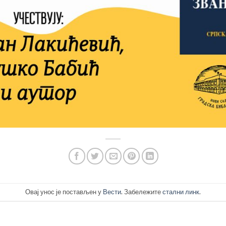
Овај унос је постављен у
Вести
. Забележите
стални линк
.