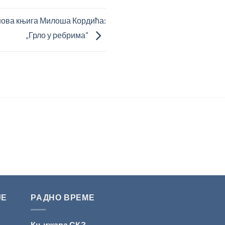
нова књига Милоша Кордића:
„Грло у ребрима”
ЈЕ
РАДНО ВРЕМЕ
Књижара СКЗ