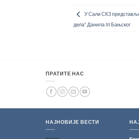
У Сали СКЗ представље
дела” Данила III Бањског
ПРАТИТЕ НАС
НАЈНОВИЈЕ ВЕСТИ
НА
Как