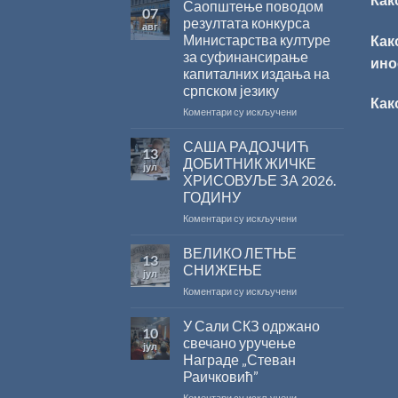
Саопштење поводом
07
резултата конкурса
авг
Министарства културе
Как
за суфинансирање
ино
капиталних издања на
српском језику
Как
на
Коментари су искључени
Саопштење
поводом
САША РАДОЈЧИЋ
13
резултата
ДОБИТНИК ЖИЧКЕ
јул
конкурса
ХРИСОВУЉЕ ЗА 2026.
Министарства
ГОДИНУ
културе
за
на
Коментари су искључени
суфинансирање
САША
капиталних
РАДОЈЧИЋ
ВЕЛИКО ЛЕТЊЕ
13
издања
ДОБИТНИК
СНИЖЕЊЕ
јул
на
ЖИЧКЕ
на
Коментари су искључени
српском
ХРИСОВУЉЕ
ВЕЛИКО
језику
ЗА
ЛЕТЊЕ
У Сали СКЗ одржано
2026.
10
СНИЖЕЊЕ
ГОДИНУ
свечано уручење
јул
Награде „Стеван
Раичковић”
на
Коментари су искључени