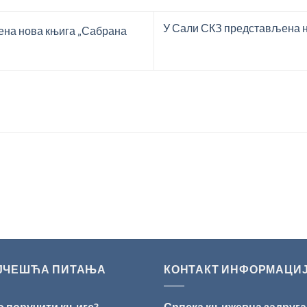
У Сали СКЗ представљена 
на нова књига „Сабрана
ЈЧЕШЋА ПИТАЊА
КОНТАКТ ИНФОРМАЦИ
о поручити књиге?
Српска књижевна задруга