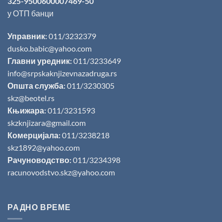
325-9500600007469-50
у ОТП банци
Управник:
011/3232379
dusko.babic@yahoo.com
Главни уредник:
011/3233649
info@srpskaknjizevnazadruga.rs
Општа служба:
011/3230305
skz@beotel.rs
Књижара:
011/3231593
skzknjizara@gmail.com
Комерцијала:
011/3238218
skz1892@yahoo.com
Рачуноводство:
011/3234398
racunovodstvo.skz@yahoo.com
РАДНО ВРЕМЕ