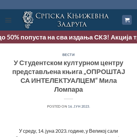
Прескочи
на
садржај
50% попуста на сва издања СКЗ! Акција траје
ВЕСТИ
У Студентском културном центру
представљена књига „ОПРОШТАЈ
СА ИНТЕЛЕКТУАЛЦЕМ“ Мила
Ломпара
POSTED ON
16. ЈУН 2023.
У среду, 14. јуна 2023. године, у Великој сали