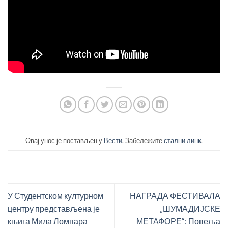
Овај унос је постављен у
Вести
. Забележите
стални линк
.
У Студентском културном
НАГРАДА ФЕСТИВАЛА
центру представљена је
„ШУМАДИЈСКЕ
књига Мила Ломпара
МЕТАФОРЕ“: Повеља