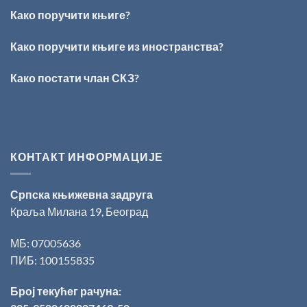
Кирилов
Како поручити књиге?
добитник
награде
„Милован
Како поручити књиге из иностранства?
Данојлић“
за
Како постати члан СКЗ?
поезију
КОНТАКТ ИНФОРМАЦИЈЕ
Српска књижевна задруга
Краља Милана 19, Београд
МБ: 07005636
ПИБ: 100155835
Број текућег рачуна: