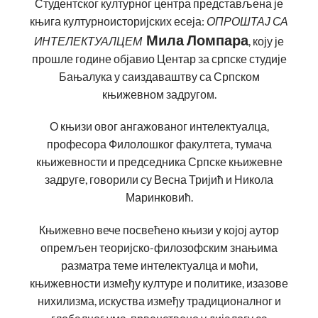
Студентског културног центра представљена је
књига културноисторијских есеја:
ОПРОШТАЈ СА
Мила Ломпара
ИНТЕЛЕКТУАЛЦЕМ
, коју је
прошле године објавио Центар за српске студије
Бањалука у саиздаваштву са Српском
књижевном задругом.
О књизи овог ангажованог интелектуалца,
професора Филолошког факултета, тумача
књижевности и председника Српске књижевне
задруге, говорили су Весна Тријић и Никола
Маринковић.
Књижевно вече посвећено књизи у којој аутор
опремљен теоријско-филозофским знањима
разматра теме интелектуалца и моћи,
књижевности између културе и политике, изазове
нихилизма, искуства између традиционалног и