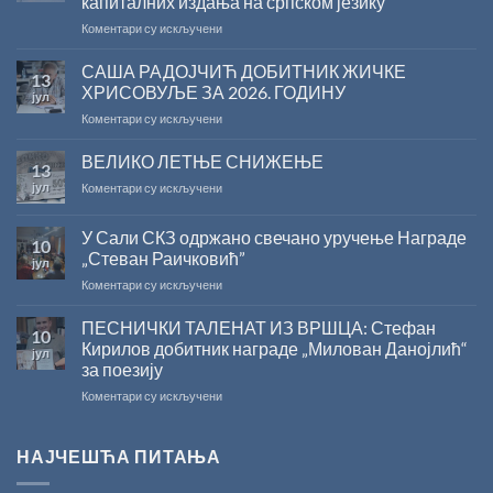
капиталних издања на српском језику
на
Коментари су искључени
Саопштење
поводом
САША РАДОЈЧИЋ ДОБИТНИК ЖИЧКЕ
13
резултата
ХРИСОВУЉЕ ЗА 2026. ГОДИНУ
јул
конкурса
на
Коментари су искључени
Министарства
САША
културе
РАДОЈЧИЋ
ВЕЛИКО ЛЕТЊЕ СНИЖЕЊЕ
за
13
ДОБИТНИК
суфинансирање
јул
на
Коментари су искључени
ЖИЧКЕ
капиталних
ВЕЛИКО
ХРИСОВУЉЕ
издања
ЛЕТЊЕ
ЗА
на
У Сали СКЗ одржано свечано уручење Награде
10
СНИЖЕЊЕ
2026.
српском
„Стеван Раичковић”
јул
ГОДИНУ
језику
на
Коментари су искључени
У
Сали
ПЕСНИЧКИ ТАЛЕНАТ ИЗ ВРШЦА: Стефан
10
СКЗ
Кирилов добитник награде „Милован Данојлић“
јул
одржано
за поезију
свечано
на
Коментари су искључени
уручење
ПЕСНИЧКИ
Награде
ТАЛЕНАТ
„Стеван
ИЗ
Раичковић”
НАЈЧЕШЋА ПИТАЊА
ВРШЦА:
Стефан