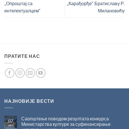
„Опроштај са
„Карађорђе“ Братиславу Р.
интелектуалцем“
Милановићу
ПРАТИТЕ НАС
НАЈНОВИЈЕ ВЕСТИ
Саопштење поводом резултата конкурса
07
Министарства културе за суфинансирање
авг