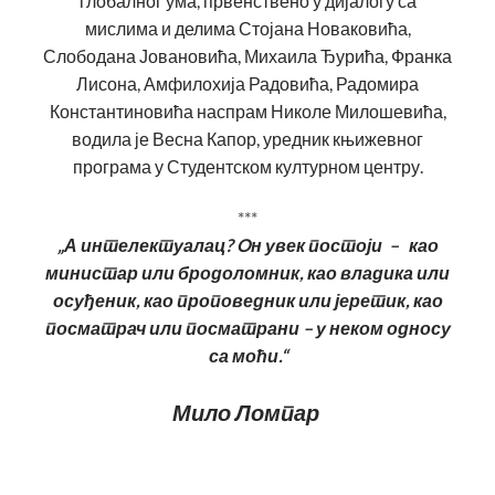
глобалног ума, првенствено у дијалогу са
мислима и делима Стојана Новаковића,
Слободана Јовановића, Михаила Ђурића, Франка
Лисона, Амфилохија Радовића, Радомира
Константиновића наспрам Николе Милошевића,
водила је Весна Капор, уредник књижевног
програма у Студентском културном центру.
***
„А интелектуалац? Oн увек постоји – као
министар или бродоломник, као владика или
осуђеник, као проповедник или јеретик, као
посматрач или посматрани – у неком односу
са моћи.“
Мило Ломпар