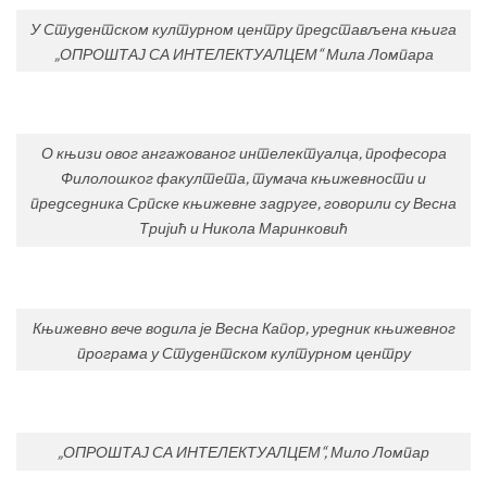
У Студентском културном центру представљена књига
„ОПРОШТАЈ СА ИНТЕЛЕКТУАЛЦЕМ“ Мила Ломпара
О књизи овог ангажованог интелектуалца, професора
Филолошког факултета, тумача књижевности и
председника Српске књижевне задруге, говорили су Весна
Тријић и Никола Маринковић
Књижевно вече водила је Весна Капор, уредник књижевног
програма у Студентском културном центру
„ОПРОШТАЈ СА ИНТЕЛЕКТУАЛЦЕМ“, Мило Ломпар