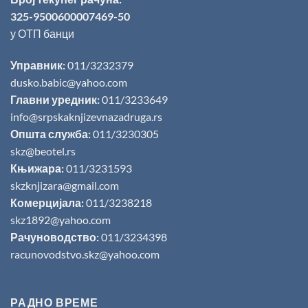
325-9500600007469-50
у ОТП банци
Управник:
011/3232379
dusko.babic@yahoo.com
Главни уредник:
011/3233649
info@srpskaknjizevnazadruga.rs
Општа служба:
011/3230305
skz@beotel.rs
Књижара:
011/3231593
skzknjizara@gmail.com
Комерцијала:
011/3238218
skz1892@yahoo.com
Рачуноводство:
011/3234398
racunovodstvo.skz@yahoo.com
РАДНО ВРЕМЕ