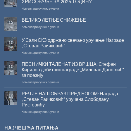
ХРИСОВУЉЕ ЗА 2026. ГОДИНУ
јул
на
Коментари су искључени
САША
РАДОЈЧИЋ
ВЕЛИКО ЛЕТЊЕ СНИЖЕЊЕ
13
ДОБИТНИК
јул
на
Коментари су искључени
ЖИЧКЕ
ВЕЛИКО
ХРИСОВУЉЕ
ЛЕТЊЕ
ЗА
У Сали СКЗ одржано свечано уручење Награде
10
СНИЖЕЊЕ
2026.
„Стеван Раичковић”
јул
ГОДИНУ
на
Коментари су искључени
У
Сали
ПЕСНИЧКИ ТАЛЕНАТ ИЗ ВРШЦА: Стефан
10
СКЗ
Кирилов добитник награде „Милован Данојлић“
јул
одржано
за поезију
свечано
на
Коментари су искључени
уручење
ПЕСНИЧКИ
Награде
ТАЛЕНАТ
„Стеван
РЕЧ ЈЕ НАШ ОБРАЗ ПРЕД БОГОМ: Награда
10
ИЗ
Раичковић”
„Стеван Раичковић“ уручена Слободану
јул
ВРШЦА:
Ристовићу
Стефан
на
Коментари су искључени
Кирилов
РЕЧ
добитник
ЈЕ
награде
НАШ
„Милован
НАЈЧЕШЋА ПИТАЊА