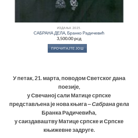
ИЗДАЊА 2025.
САБРАНА ДЕЛА, Бранко Радичевић
3,500.00
рсд
ПРОЧИТАЈТЕ ЈОШ
У петак, 21. марта, поводом Светског дана
поезије,
у Свечаној сали Матице српске
представљена је нова књига ‒
Сабрана дела
Бранка Радичевића,
у саиздаваштву Матице српске и Српске
књижевне задруге.