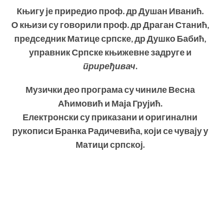
Књигу је приредио проф. др Душан Иванић.
О књизи су говорили проф. др Драган Станић,
председник Матице српске, др Душко Бабић,
управник Српске књижевне задруге и
приређивач
.
Музички део програма су чиниле Весна
Аћимовић и Маја Грујић.
Електронски су приказани и оригинални
рукописи Бранка Радичевића, који се чувају у
Матици српској.