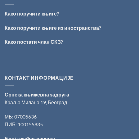
ОБРАЗ
Данојлић“
ПРЕД
за
БОГОМ:
поезију
Како поручити књиге?
Награда
„Стеван
Раичковић“
Како поручити књиге из иностранства?
уручена
Слободану
Како постати члан СКЗ?
Ристовићу
КОНТАКТ ИНФОРМАЦИЈЕ
Српска књижевна задруга
Краља Милана 19, Београд
МБ: 07005636
ПИБ: 100155835
Број текућег рачуна: