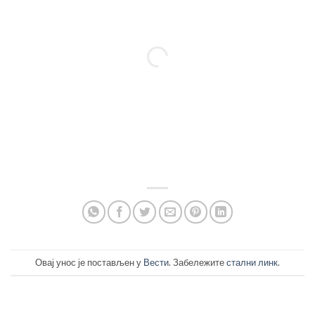
Овај унос је постављен у
Вести
. Забележите
стални линк
.