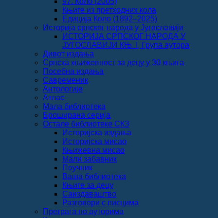
97. Коло (2005)
Књиге из претходних кола
Едиција Коло (1892‒2025)
Историја српског народа у Југославији
ИСТОРИЈА СРПСКОГ НАРОДА У
ЈУГОСЛАВИЈИ КЊ. I, Група аутора
Дивот издања
Српска књижевност за децу у 30 књига
Посебна издања
Савременик
Антологије
Атлас
Мала библиотека
Броширана серија
Остале библиотеке СКЗ
Историјска издања
Историјска мисао
Књижевна мисао
Мали забавник
Поучник
Ваша библиотека
Књиге за децу
Саиздаваштво
Разговори с писцима
Претрага по ауторима