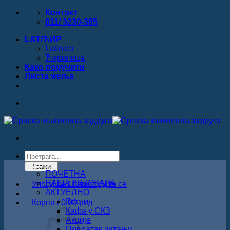
Прескочи
Контакт
на
011/ 3230-305
садржај
LAT/ЋИР
Latinica
Ћирилица
Како поручити
Листa жеља
Products
search
Тражи
ПОЧЕТНА
НАША КЊИЖАРА
Улогуј се / Региструјте се
АКТУЕЛНО
Вести
Корпа /
0.00
рсд
Кафа у СКЗ
Акције
Повратак читању