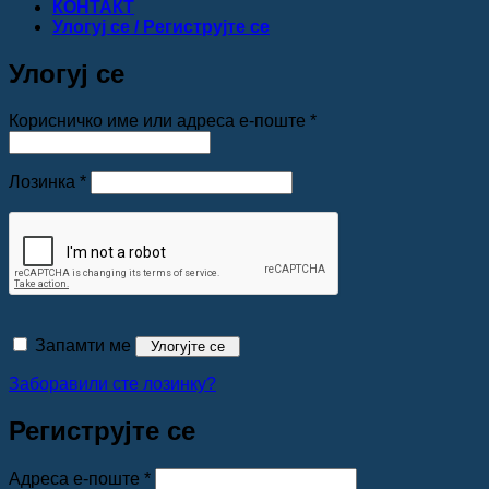
КОНТАКТ
Улогуј се / Региструјте се
Улогуј се
Обавезно
Корисничко име или адреса е-поште
*
Обавезно
Лозинка
*
Запамти ме
Улогујте се
Заборавили сте лозинку?
Региструјте се
Обавезно
Адреса е-поште
*