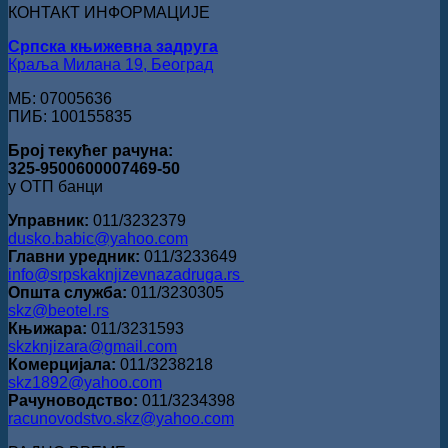
за
КОНТАКТ ИНФОРМАЦИЈЕ
поезију
Српска књижевна задруга
Краља Милана 19, Београд
МБ: 07005636
ПИБ: 100155835
Број текућег рачуна:
325-9500600007469-50
у ОТП банци
Управник:
011/3232379
dusko.babic@yahoo.com
Главни уредник:
011/3233649
info@srpskaknjizevnazadruga.rs
Општа служба:
011/3230305
skz@beotel.rs
Књижара:
011/3231593
skzknjizara@gmail.com
Комерцијала:
011/3238218
skz1892@yahoo.com
Рачуноводство:
011/3234398
racunovodstvo.skz@yahoo.com