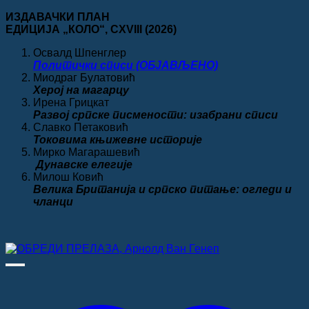
450.00 рсд.
цена
цена
ИЗДАВАЧКИ ПЛАН
је
је:
ЕДИЦИЈА „КОЛО“
, CXVIII
(2026)
била:
500.00 рсд.
950.00 рсд.
Освалд Шпенглер
Политички списи (ОБЈАВЉЕНО)
Миодраг Булатовић
Херој на магарцу
Ирена Грицкат
Развој српске писмености: изабрани списи
Славко Петаковић
Токовима књижевне историје
Мирко Магарашевић
Дунавске елегије
Милош Ковић
Велика
Британија и српско питање: огледи и
чланци