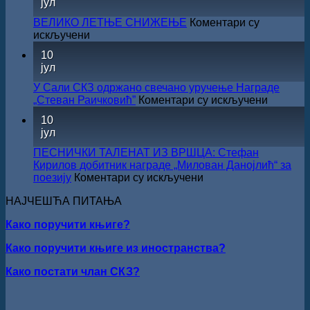
јул
капиталних
ДОБИТНИК
издања
ЖИЧКЕ
ВЕЛИКО ЛЕТЊЕ СНИЖЕЊЕ
Коментари су
на
ХРИСОВУЉЕ
на
искључени
српском
ЗА
ВЕЛИКО
језику
10
2026.
ЛЕТЊЕ
јул
ГОДИНУ
СНИЖЕЊЕ
У Сали СКЗ одржано свечано уручење Награде
на
„Стеван Раичковић”
Коментари су искључени
У
10
Сали
јул
СКЗ
одржан
ПЕСНИЧКИ ТАЛЕНАТ ИЗ ВРШЦА: Стефан
свечано
Кирилов добитник награде „Милован Данојлић“ за
уручењ
на
поезију
Коментари су искључени
Наград
ПЕСНИЧКИ
„Стеван
НАЈЧЕШЋА ПИТАЊА
ТАЛЕНАТ
Раичков
ИЗ
Како поручити књиге?
ВРШЦА:
Стефан
Како поручити књиге из иностранства?
Кирилов
добитник
Како постати члан СКЗ?
награде
„Милован
Данојлић“