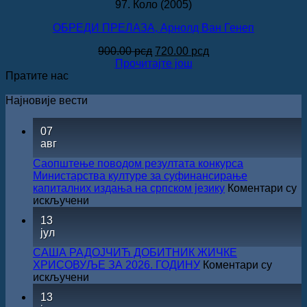
97. Коло (2005)
ОБРЕДИ ПРЕЛАЗА, Арнолд Ван Генеп
Оригинална
Тренутна
900.00
рсд
720.00
рсд
цена
цена
Прочитајте још
је
је:
Пратите нас
била:
720.00 рсд.
900.00 рсд.
Најновије вести
07
авг
Саопштење поводом резултата конкурса
Министарства културе за суфинансирање
капиталних издања на српском језику
Коментари су
на
искључени
Саопштење
13
поводом
јул
резултата
конкурса
САША РАДОЈЧИЋ ДОБИТНИК ЖИЧКЕ
Министарства
ХРИСОВУЉЕ ЗА 2026. ГОДИНУ
Коментари су
културе
на
искључени
за
САША
13
суфинансирање
РАДОЈЧИЋ