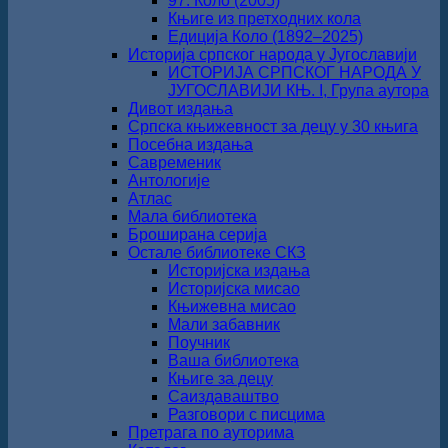
97. Коло (2005)
Књиге из претходних кола
Едиција Коло (1892‒2025)
Историја српског народа у Југославији
ИСТОРИЈА СРПСКОГ НАРОДА У
ЈУГОСЛАВИЈИ КЊ. I, Група аутора
Дивот издања
Српска књижевност за децу у 30 књига
Посебна издања
Савременик
Антологије
Атлас
Мала библиотека
Броширана серија
Остале библиотеке СКЗ
Историјска издања
Историјска мисао
Књижевна мисао
Мали забавник
Поучник
Ваша библиотека
Књиге за децу
Саиздаваштво
Разговори с писцима
Претрага по ауторима