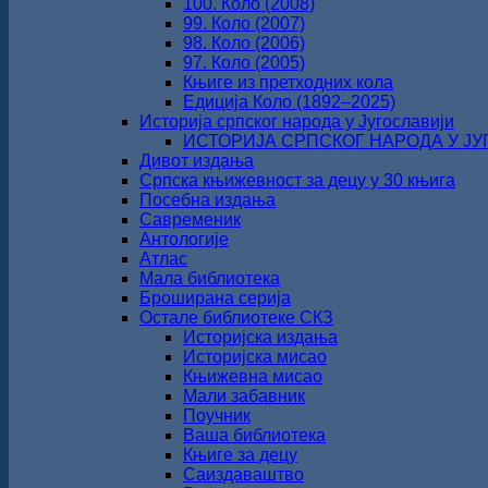
100. Коло (2008)
99. Коло (2007)
98. Коло (2006)
97. Коло (2005)
Књиге из претходних кола
Едиција Коло (1892‒2025)
Историја српског народа у Југославији
ИСТОРИЈА СРПСКОГ НАРОДА У ЈУГО
Дивот издања
Српска књижевност за децу у 30 књига
Посебна издања
Савременик
Антологије
Атлас
Мала библиотека
Броширана серија
Остале библиотеке СКЗ
Историјска издања
Историјска мисао
Књижевна мисао
Мали забавник
Поучник
Ваша библиотека
Књиге за децу
Саиздаваштво