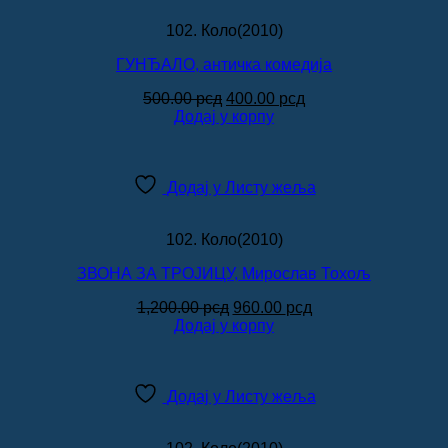
102. Коло(2010)
ГУНЂАЛО, античка комедија
Оригинална
Тренутна
500.00
рсд
400.00
рсд
цена
цена
Додај у корпу
је
је:
била:
400.00 рсд.
500.00 рсд.
Додај у Листу жеља
102. Коло(2010)
ЗВОНА ЗА ТРОЈИЦУ, Мирослав Тохољ
Оригинална
Тренутна
1,200.00
рсд
960.00
рсд
цена
цена
Додај у корпу
је
је:
била:
960.00 рсд.
1,200.00 рсд.
Додај у Листу жеља