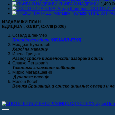
ј
КЊИГА О НАДЕЖДИ
1,490.
ГОСПОЂИЦА 
ПРЕКО ГРА
ИЗДАВАЧКИ ПЛАН
ЕДИЦИЈА „КОЛО“
, CXVIII
(2026)
Освалд Шпенглер
Политички списи (ОБЈАВЉЕНО)
Миодраг Булатовић
Херој на магарцу
Ирена Грицкат
Развој српске писмености: изабрани списи
Славко Петаковић
Токовима књижевне историје
Мирко Магарашевић
Дунавске елегије
Милош Ковић
Велика
Британија и српско питање: огледи и ч