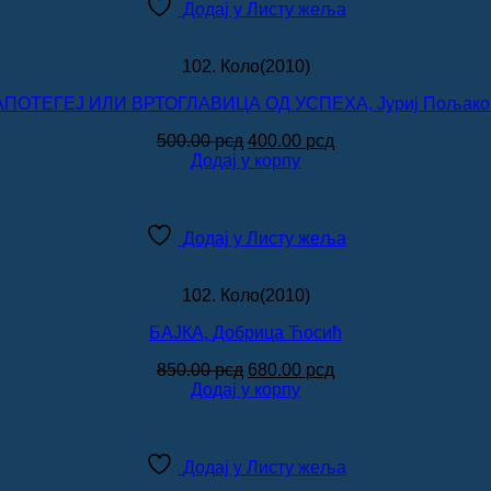
Додај у Листу жеља
102. Коло(2010)
АПОТЕГЕЈ ИЛИ ВРТОГЛАВИЦА ОД УСПЕХА, Јуриј Пољако
Оригинална
Тренутна
500.00
рсд
400.00
рсд
цена
цена
Додај у корпу
је
је:
била:
400.00 рсд.
500.00 рсд.
Додај у Листу жеља
102. Коло(2010)
БАЈКА, Добрица Ћосић
Оригинална
Тренутна
850.00
рсд
680.00
рсд
цена
цена
Додај у корпу
је
је:
била:
680.00 рсд.
850.00 рсд.
Додај у Листу жеља