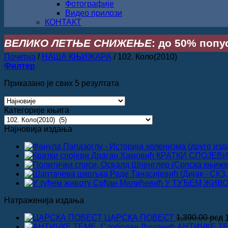
Фотографије
Видео прилози
КОНТАКТ
ВЕЛИКО ЛЕТЊЕ СНИЖЕЊЕ
: до 50% попус
Почетна
/
НАША КЊИЖАРА
/
102. Коло(2010)
Филтер
Сортирано
Приказано је свих 5 резултата
по
најновијем
Категорије књига
Најновија издања
КРАТКИ СПОЈЕВИ,
У ТУЂЕМ ЖИВОТ
Натраженија издања
ЦАРСКА ПОВЕСТ
1,390.00
рсд
АНТИЧКЕ ТЕ