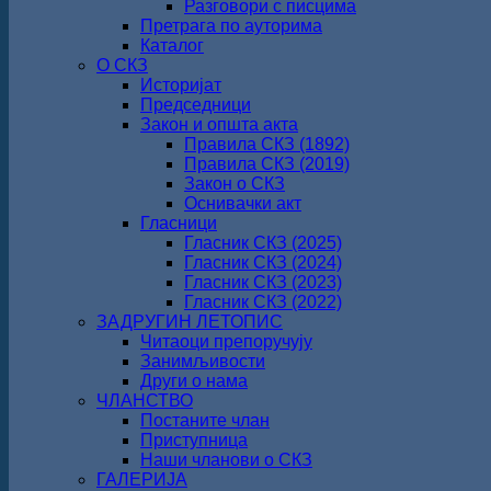
Разговори с писцима
Претрага по ауторима
Каталог
О СКЗ
Историјат
Председници
Закон и општа акта
Правила СКЗ (1892)
Правила СКЗ (2019)
Закон о СКЗ
Оснивачки акт
Гласници
Гласник СКЗ (2025)
Гласник СКЗ (2024)
Гласник СКЗ (2023)
Гласник СКЗ (2022)
ЗАДРУГИН ЛЕТОПИС
Читаоци препоручују
Занимљивости
Други о нама
ЧЛАНСТВО
Постаните члан
Приступница
Наши чланови о СКЗ
ГАЛЕРИЈА