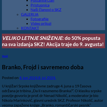
Postanite član
Pristupnica
Naši članovi o SKZ
GALERIJA
Fotografije
Video prilozi
KONTAKT
VELIKO LETNJE SNIŽENJE
: do 50% popusta
na sva izdanja SKZ! Akcija traje do 9. avgusta!
Vesti
Branko, Frojd i savremeno doba
Posted on
4. jun 2024.
8. jul 2024.
U knjižari Srpske književne zadruge 4. juna u 19 časova
održana je tribina „Da li razumemo Branka?”. O klasiku srpske
poezije govorio je prof. dr Nenad Nikolić, a moderator je bio
Nikola Marinković, glavni urednik SKZ. Profesor Nikolić, autor
veoma zapažene knjige „Branko, romantičarski pesnik”