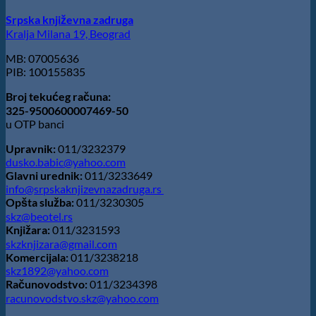
Ristoviću
Srpska književna zadruga
Kralja Milana 19, Beograd
MB: 07005636
PIB: 100155835
Broj tekućeg računa:
325-9500600007469-50
u OTP banci
Upravnik:
011/3232379
dusko.babic@yahoo.com
Glavni urednik:
011/3233649
info@srpskaknjizevnazadruga.rs
Opšta služba:
011/3230305
skz@beotel.rs
Knjižara:
011/3231593
skzknjizara@gmail.com
Komercijala:
011/3238218
skz1892@yahoo.com
Računovodstvo:
011/3234398
racunovodstvo.skz@yahoo.com