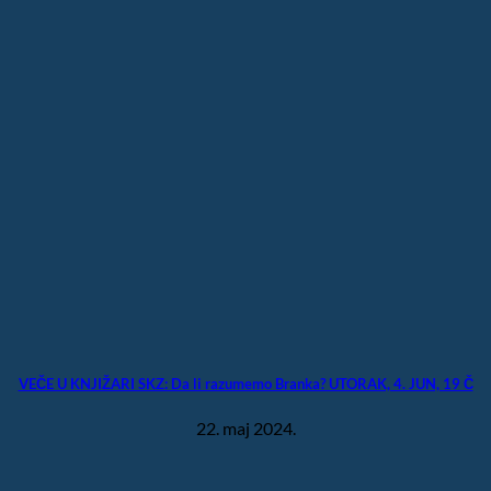
VEČE U KNJIŽARI SKZ: Da li razumemo Branka? UTORAK, 4. JUN, 19 Č
22. maj 2024.