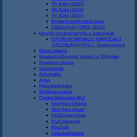
99. Kolo (2007)
98. Kolo (2006)
97. Kolo (2005)
Knjige iz prethodnih kola
Edicija Kolo (1892‒2025)
Istorija srpskog naroda u Jugoslaviji
ISTORIJA SRPSKOG NARODA U
JUGOSLAVIJI KNJ. I, Grupa autora
Divot izdanja
Srpska književnost za decu u 30 knjiga
Posebna izdanja
Savremenik
Antologije
Atlas
Mala biblioteka
Broširana serija
Ostale biblioteke SKZ
Istorijska izdanja
Istorijska misao
Književna misao
Mali zabavnik
Poučnik
Vaša biblioteka