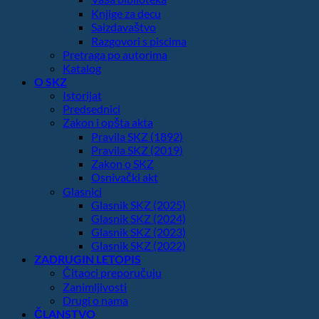
Knjige za decu
Saizdavaštvo
Razgovori s piscima
Pretraga po autorima
Katalog
O SKZ
Istorijat
Predsednici
Zakon i opšta akta
Pravila SKZ (1892)
Pravila SKZ (2019)
Zakon o SKZ
Osnivački akt
Glasnici
Glasnik SKZ (2025)
Glasnik SKZ (2024)
Glasnik SKZ (2023)
Glasnik SKZ (2022)
ZADRUGIN LETOPIS
Čitaoci preporučuju
Zanimljivosti
Drugi o nama
ČLANSTVO