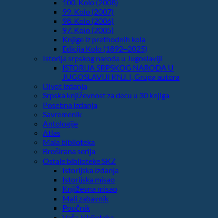
100. Kolo (2008)
99. Kolo (2007)
98. Kolo (2006)
97. Kolo (2005)
Knjige iz prethodnih kola
Edicija Kolo (1892‒2025)
Istorija srpskog naroda u Jugoslaviji
ISTORIJA SRPSKOG NARODA U
JUGOSLAVIJI KNJ. I, Grupa autora
Divot izdanja
Srpska književnost za decu u 30 knjiga
Posebna izdanja
Savremenik
Antologije
Atlas
Mala biblioteka
Broširana serija
Ostale biblioteke SKZ
Istorijska izdanja
Istorijska misao
Književna misao
Mali zabavnik
Poučnik
Vaša biblioteka