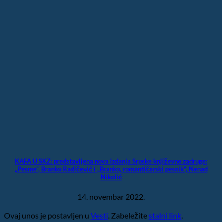
KAFA U SKZ: predstavljena nova izdanja Srpske književne zadruge:
„Pesme“, Branko Radičević i „Branko, romantičarski pesnik“, Nenad
Nikolić
14. novembar 2022.
Ovaj unos je postavljen u
Vesti
. Zabeležite
stalni link
.