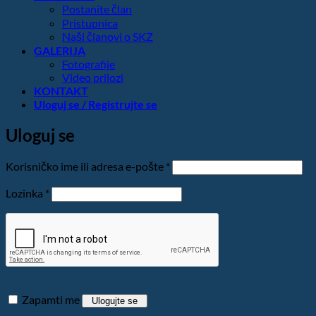
Postanite član
Pristupnica
Naši članovi o SKZ
GALERIJA
Fotografije
Video prilozi
KONTAKT
Uloguj se / Registrujte se
Uloguj se
Obavezno
Korisničko ime ili adresa e-pošte
*
Obavezno
Lozinka
*
Zapamti me
Ulogujte se