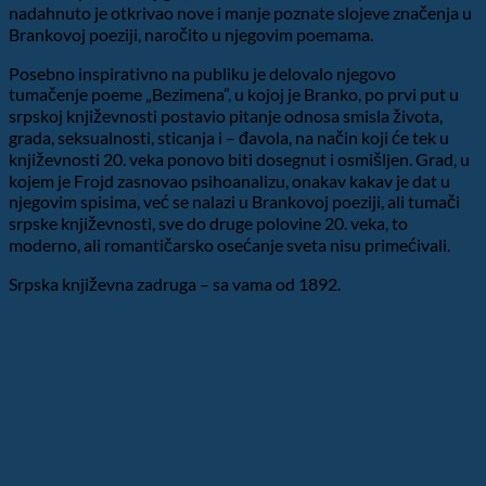
nadahnuto je otkrivao nove i manje poznate slojeve značenja u
Brankovoj poeziji, naročito u njegovim poemama.
Posebno inspirativno na publiku je delovalo njegovo
tumačenje poeme „Bezimena”, u kojoj je Branko, po prvi put u
srpskoj književnosti postavio pitanje odnosa smisla života,
grada, seksualnosti, sticanja i – đavola, na način koji će tek u
književnosti 20. veka ponovo biti dosegnut i osmišljen. Grad, u
kojem je Frojd zasnovao psihoanalizu, onakav kakav je dat u
njegovim spisima, već se nalazi u Brankovoj poeziji, ali tumači
srpske književnosti, sve do druge polovine 20. veka, to
moderno, ali romantičarsko osećanje sveta nisu primećivali.
Srpska književna zadruga – sa vama od 1892.