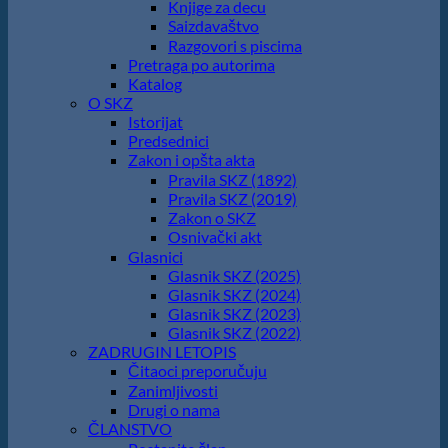
Knjige za decu
Saizdavaštvo
Razgovori s piscima
Pretraga po autorima
Katalog
O SKZ
Istorijat
Predsednici
Zakon i opšta akta
Pravila SKZ (1892)
Pravila SKZ (2019)
Zakon o SKZ
Osnivački akt
Glasnici
Glasnik SKZ (2025)
Glasnik SKZ (2024)
Glasnik SKZ (2023)
Glasnik SKZ (2022)
ZADRUGIN LETOPIS
Čitaoci preporučuju
Zanimljivosti
Drugi o nama
ČLANSTVO