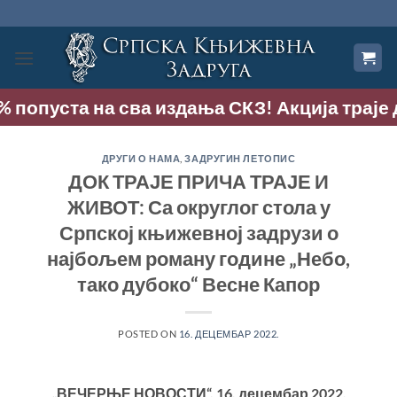
Прескочи
на
садржај
 попуста на сва издања СКЗ! Акција траје до
ДРУГИ О НАМА
,
ЗАДРУГИН ЛЕТОПИС
ДОК ТРАЈЕ ПРИЧА ТРАЈЕ И
ЖИВОТ: Са округлог стола у
Српској књижевној задрузи о
најбољем роману године „Небо,
тако дубоко“ Весне Капор
POSTED ON
16. ДЕЦЕМБАР 2022.
„ВЕЧЕРЊЕ НОВОСТИ“, 16. децембар 2022
.