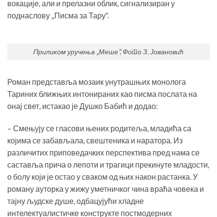
вокације, али и прелазни облик, сигнализиран у
поднаслову „Писма за Тару“.
Приликом уручења „Меше“, Фото З. Јовановић
Роман представља мозаик унутрашњих монолога
Тариних ближњих интонираних као писма послата на
онај свет, истакао је Душко Бабић и додао:
– Смењују се гласови њених родитеља, младића са
којима се забављала, свештеника и наратора. Из
различитих приповедачких перспектива пред нама се
саставља прича о лепоти и трагици прекинуте младости,
о болу који је остао у сваком од њих након растанка. У
роману ауторка у жижу уметничког чина враћа човека и
тајну људске душе, одбацујући хладне
интелектуалистичке конструкте постмодерних