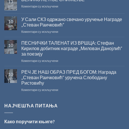
13
ДОБИТНИК
јул
на
Коментари су искључени
ЖИЧКЕ
ВЕЛИКО
ХРИСОВУЉЕ
ЛЕТЊЕ
ЗА
У Сали СКЗ одржано свечано уручење Награде
10
СНИЖЕЊЕ
2026.
„Стеван Раичковић”
јул
ГОДИНУ
на
Коментари су искључени
У
Сали
ПЕСНИЧКИ ТАЛЕНАТ ИЗ ВРШЦА: Стефан
10
СКЗ
Кирилов добитник награде „Милован Данојлић“
јул
одржано
за поезију
свечано
на
Коментари су искључени
уручење
ПЕСНИЧКИ
Награде
ТАЛЕНАТ
„Стеван
РЕЧ ЈЕ НАШ ОБРАЗ ПРЕД БОГОМ: Награда
10
ИЗ
Раичковић”
„Стеван Раичковић“ уручена Слободану
јул
ВРШЦА:
Ристовићу
Стефан
на
Коментари су искључени
Кирилов
РЕЧ
добитник
ЈЕ
награде
НАШ
„Милован
НАЈЧЕШЋА ПИТАЊА
ОБРАЗ
Данојлић“
ПРЕД
за
БОГОМ:
поезију
Како поручити књиге?
Награда
„Стеван