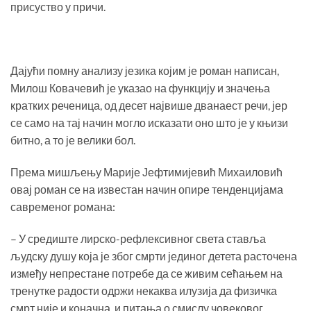
присуство у причи.
Дајући помну анализу језика којим је роман написан,
Милош Ковачевић је указао на функцију и значења
кратких реченица, од десет највише дванаест речи, јер
се само на тај начин могло исказати оно што је у књизи
битно, а то је велики бол.
Према мишљењу Марије Јефтимијевић Михаиловић
овај роман се на известан начин опире тенденцијама
савременог романа:
– У средиште лирско-рефлексивног света ставља
људску душу која је због смрти јединог детета расточена
између непрестане потребе да се живим сећањем на
тренутке радости одржи некаква илузија да физичка
смрт није и коначна, и питања о смислу човековог