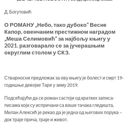
Д. Богутовић
О РОМАНУ „Небо, тако дубоко“ Весне
Капор, овенчаним престижном наградом
„Меша Селимовић“ за најбољу књигу у
2021. разговарало се за јучерашњим
округлим столом у СКЗ.
Стварносни предложак за ову књигу је болест и смрт 19-
годишње девојке Таре у зиму 2019.
Подсећајући да се роман састоји од кратких записа-
писама који су испричани са више тачака гледишта,
Милан Алексић је рекао да је једна од његових порука –
док траје прича, траје и живот.