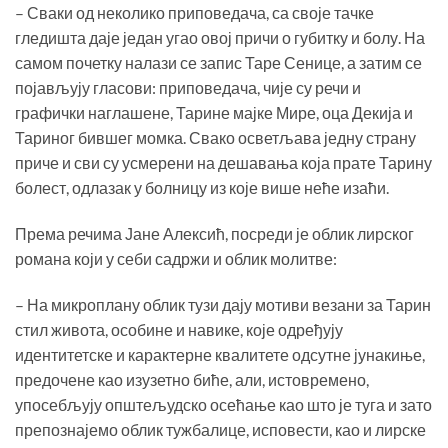
– Сваки од неколико приповедача, са своје тачке
гледишта даје један угао овој причи о губитку и болу. На
самом почетку налази се запис Таре Сенице, а затим се
појављују гласови: приповедача, чије су речи и
графички наглашене, Тарине мајке Мире, оца Декија и
Тариног бившег момка. Свако осветљава једну страну
приче и сви су усмерени на дешавања која прате Тарину
болест, одлазак у болницу из које више неће изаћи.
Према речима Јане Алексић, посреди је облик лирског
романа који у себи садржи и облик молитве:
– На микроплану облик тузи дају мотиви везани за Тарин
стил живота, особине и навике, које одређују
идентитетске и карактерне квалитете одсутне јунакиње,
предочене као изузетно биће, али, истовремено,
упосебљују општељудско осећање као што је туга и зато
препознајемо облик тужбалице, исповести, као и лирске