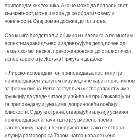
приповедачких техника. Ако не може да поправи свет
књижевност, може и мора да се обрати човеку и
човечности. Овај роман досеже до тог циља.
Ова књига представља обимно и невелико, а по многим
аспектима заводљиво и задивљујуће дело, почев од
тематско-мотивског, преко жанровског до стилистичког
аспекта, рекла је Жељка Пржуљ и додала:
– Лирско-исповедни тон приповедања постигнут је
приповедањем у другом лицу једнине карактеристичном
за форму писца. Ретко заступљен у стваралаштву има
функцију да уведе читаоца у збивање приближавајући
га приповедачу и јунацима, доприносећи осећају
блискости. С друге стране, стварајући илузију усменог
приповедања на начин што је усмерено према
саговорнику, најчешће неприсутном. Тако се ствара
илузија разговора са Таром, наглашава се њено