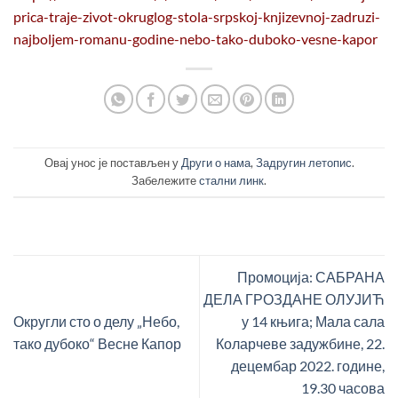
prica-traje-zivot-okruglog-stola-srpskoj-knjizevnoj-zadruzi-
najboljem-romanu-godine-nebo-tako-duboko-vesne-kapor
Овај унос је постављен у
Други о нама
,
Задругин летопис
.
Забележите
стални линк
.
Промоција: САБРАНА
ДЕЛА ГРОЗДАНЕ ОЛУЈИЋ
Округли сто о делу „Небо,
у 14 књига; Мала сала
тако дубоко“ Весне Капор
Коларчеве задужбине, 22.
децембар 2022. године,
19.30 часова