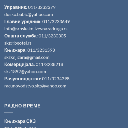
Управник:
011/3232379
dusko.babic@yahoo.com
Главни уредник:
011/3233649
info@srpskaknjizevnazadruga.rs
Општа служба:
011/3230305
skz@beotel.rs
Књижара:
011/3231593
skzknjizara@gmail.com
Комерцијала:
011/3238218
skz1892@yahoo.com
Рачуноводство:
011/3234398
racunovodstvo.skz@yahoo.com
РАДНО ВРЕМЕ
Књижара СКЗ