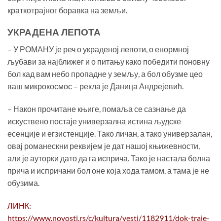
краткотрајног боравка на земљи.
УКРАДЕНА ЛЕПОТА
– У РОМАНУ је реч о украденој лепоти, о енормној
љубави за најближег и о питању како победити поновну
бол кад вам небо пропадне у земљу, а бол обузме цео
ваш микрокосмос – рекла је Даница Андрејевић.
– Након прочитане књиге, помаља се сазнање да
искуствено постаје универзална истина људске
есенције и егзистенције. Тако личан, а тако универзалан,
овај романескни реквијем је дат нашој књижевности,
али је ауторки дато да га исприча. Тако је настала болна
прича и испричани бол оне која хода тамом, а тама је не
обузима.
ЛИНК:
https://www.novosti.rs/c/kultura/vesti/1182911/dok-traje-