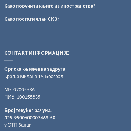
Раичковић“
Како поручити књиге из иностранства?
уручена
Слободану
Како постати члан СКЗ?
Ристовићу
КОНТАКТ ИНФОРМАЦИЈЕ
Српска књижевна задруга
Краља Милана 19, Београд
МБ: 07005636
ПИБ: 100155835
Број текућег рачуна:
325-9500600007469-50
у ОТП банци