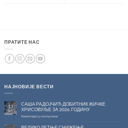
ПРАТИТЕ НАС
НАЈНОВИЈЕ ВЕСТИ
САША РАДОЈЧИЋ ДОБИТНИК ЖИЧКЕ
13
ХРИСОВУЉЕ ЗА 2026. ГОДИНУ
јул
на
Коментари су искључени
САША
РАДОЈЧИЋ
ВЕЛИКО ЛЕТЊЕ СНИЖЕЊЕ