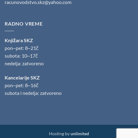
racunovodstvo.skz@yahoo.com
RADNO VREME
Knjižara SKZ
pon‒pet: 8‒21č
subota: 10‒17č
nedelja: zatvoreno
Kancelarije SKZ
pon‒pet: 8‒16č
subota i nedelja: zatvoreno
Hosting by
unlimited