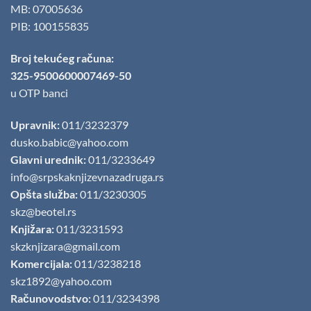
MB: 07005636
PIB: 100155835
Broj tekućeg računa:
325-9500600007469-50
u OTP banci
Upravnik:
011/3232379
dusko.babic@yahoo.com
Glavni urednik:
011/3233649
info@srpskaknjizevnazadruga.rs
Opšta služba:
011/3230305
skz@beotel.rs
Knjižara:
011/3231593
skzknjizara@gmail.com
Komercijala:
011/3238218
skz1892@yahoo.com
Računovodstvo:
011/3234398