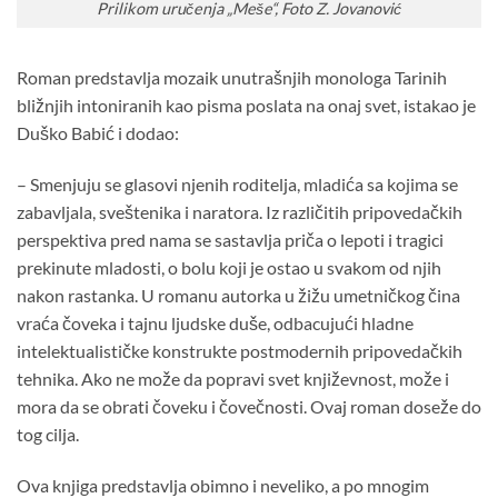
Prilikom uručenja „Meše“, Foto Z. Jovanović
Roman predstavlja mozaik unutrašnjih monologa Tarinih
bližnjih intoniranih kao pisma poslata na onaj svet, istakao je
Duško Babić i dodao:
– Smenjuju se glasovi njenih roditelja, mladića sa kojima se
zabavljala, sveštenika i naratora. Iz različitih pripovedačkih
perspektiva pred nama se sastavlja priča o lepoti i tragici
prekinute mladosti, o bolu koji je ostao u svakom od njih
nakon rastanka. U romanu autorka u žižu umetničkog čina
vraća čoveka i tajnu ljudske duše, odbacujući hladne
intelektualističke konstrukte postmodernih pripovedačkih
tehnika. Ako ne može da popravi svet književnost, može i
mora da se obrati čoveku i čovečnosti. Ovaj roman doseže do
tog cilja.
Ova knjiga predstavlja obimno i neveliko, a po mnogim