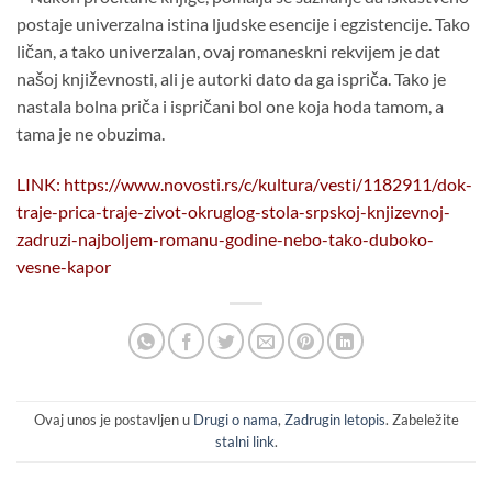
postaje univerzalna istina ljudske esencije i egzistencije. Tako
ličan, a tako univerzalan, ovaj romaneskni rekvijem je dat
našoj književnosti, ali je autorki dato da ga ispriča. Tako je
nastala bolna priča i ispričani bol one koja hoda tamom, a
tama je ne obuzima.
LINK: https://www.novosti.rs/c/kultura/vesti/1182911/dok-
traje-prica-traje-zivot-okruglog-stola-srpskoj-knjizevnoj-
zadruzi-najboljem-romanu-godine-nebo-tako-duboko-
vesne-kapor
Ovaj unos je postavljen u
Drugi o nama
,
Zadrugin letopis
. Zabeležite
stalni link
.