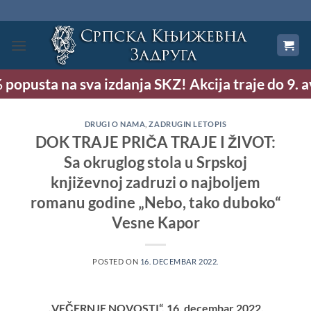
Preskoči
na
sadržaj
pusta na sva izdanja SKZ! Akcija traje do 9. avg
DRUGI O NAMA
,
ZADRUGIN LETOPIS
DOK TRAJE PRIČA TRAJE I ŽIVOT:
Sa okruglog stola u Srpskoj
književnoj zadruzi o najboljem
romanu godine „Nebo, tako duboko“
Vesne Kapor
POSTED ON
16. DECEMBAR 2022.
„VEČERNJE NOVOSTI“, 16. decembar 2022
.