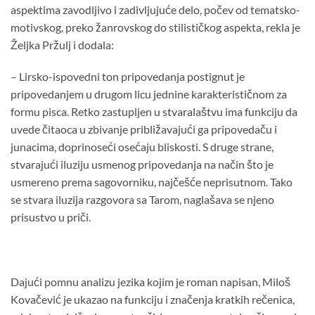
aspektima zavodljivo i zadivljujuće delo, počev od tematsko-
motivskog, preko žanrovskog do stilističkog aspekta, rekla je
Željka Pržulj i dodala:
– Lirsko-ispovedni ton pripovedanja postignut je
pripovedanjem u drugom licu jednine karakterističnom za
formu pisca. Retko zastupljen u stvaralaštvu ima funkciju da
uvede čitaoca u zbivanje približavajući ga pripovedaču i
junacima, doprinoseći osećaju bliskosti. S druge strane,
stvarajući iluziju usmenog pripovedanja na način što je
usmereno prema sagovorniku, najčešće neprisutnom. Tako
se stvara iluzija razgovora sa Tarom, naglašava se njeno
prisustvo u priči.
Dajući pomnu analizu jezika kojim je roman napisan, Miloš
Kovačević je ukazao na funkciju i značenja kratkih rečenica,