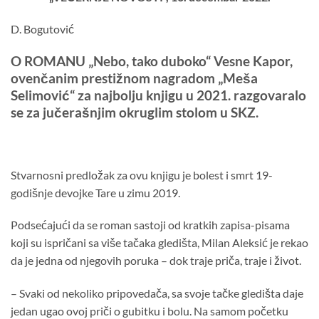
D. Bogutović
O ROMANU „Nebo, tako duboko“ Vesne Kapor,
ovenčanim prestižnom nagradom „Meša
Selimović“ za najbolju knjigu u 2021. razgovaralo
se za jučerašnjim okruglim stolom u SKZ.
Stvarnosni predložak za ovu knjigu je bolest i smrt 19-
godišnje devojke Tare u zimu 2019.
Podsećajući da se roman sastoji od kratkih zapisa-pisama
koji su ispričani sa više tačaka gledišta, Milan Aleksić je rekao
da je jedna od njegovih poruka – dok traje priča, traje i život.
– Svaki od nekoliko pripovedača, sa svoje tačke gledišta daje
jedan ugao ovoj priči o gubitku i bolu. Na samom početku