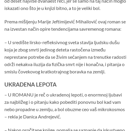
od deset najviše dvanaest reči, jer se samo na taj način moglo
iskazati ono što je u knjizi bitno, a to je veliki bol.
Prema mišljenju Marije Jeftimijević Mihailović ovaj roman se
na izvestan način opire tendencijama savremenog romana:
– U središte lirsko-refleksivnog sveta stavlja ljudsku dušu
koja je zbog smrti jedinog deteta rastočena između
neprestane potrebe da se živim sećanjem na trenutke radosti
održi nekakva iluzija da fizička smrt nije i konačna, i pitanja o
smislu čovekovog kratkotrajnog boravka na zemlji.
UKRADENA LEPOTA
– U ROMANU je reč o ukradenoj lepoti, o enormnoj ljubavi
za najbližeg i o pitanju kako pobediti ponovnu bol kad vam
nebo propadne u zemlju, a bol obuzme ceo vaš mikrokosmos
– rekla je Danica Andrejević.
– Nakon pročitane knjige, pomalja se saznanje da iskustveno