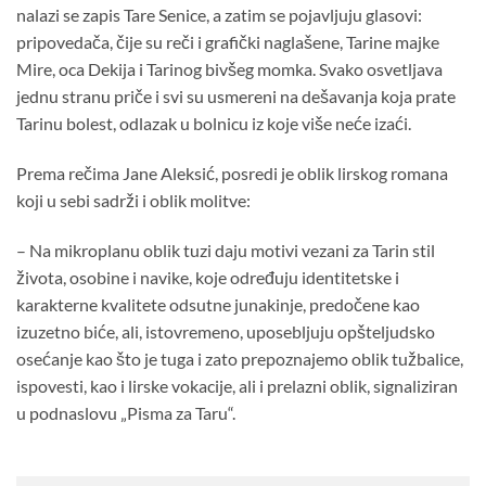
nalazi se zapis Tare Senice, a zatim se pojavljuju glasovi:
pripovedača, čije su reči i grafički naglašene, Tarine majke
Mire, oca Dekija i Tarinog bivšeg momka. Svako osvetljava
jednu stranu priče i svi su usmereni na dešavanja koja prate
Tarinu bolest, odlazak u bolnicu iz koje više neće izaći.
Prema rečima Jane Aleksić, posredi je oblik lirskog romana
koji u sebi sadrži i oblik molitve:
– Na mikroplanu oblik tuzi daju motivi vezani za Tarin stil
života, osobine i navike, koje određuju identitetske i
karakterne kvalitete odsutne junakinje, predočene kao
izuzetno biće, ali, istovremeno, uposebljuju opšteljudsko
osećanje kao što je tuga i zato prepoznajemo oblik tužbalice,
ispovesti, kao i lirske vokacije, ali i prelazni oblik, signaliziran
u podnaslovu „Pisma za Taru“.