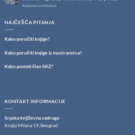
održano
na
Komentari su isključeni
svečano
PESNIČKI
uručenje
TALENAT
Nagrade
IZ
NAJČEŠĆA PITANJA
„Stevan
VRŠCA:
Raičković”
Stefan
Kirilov
Kako poručiti knjige?
dobitnik
nagrade
„Milovan
Kako poručiti knjige iz inostranstva?
Danojlić“
za
Kako postati član SKZ?
poeziju
KONTAKT INFORMACIJE
Srpska književna zadruga
Kralja Milana 19, Beograd