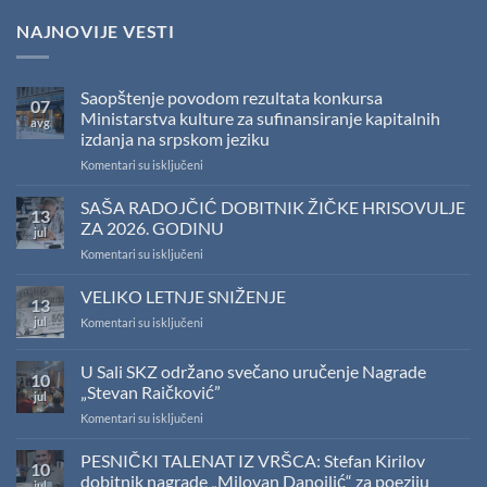
NAJNOVIJE VESTI
Saopštenje povodom rezultata konkursa
07
Ministarstva kulture za sufinansiranje kapitalnih
avg
izdanja na srpskom jeziku
na
Komentari su isključeni
Saopštenje
povodom
SAŠA RADOJČIĆ DOBITNIK ŽIČKE HRISOVULJE
13
rezultata
ZA 2026. GODINU
jul
konkursa
na
Komentari su isključeni
Ministarstva
SAŠA
kulture
RADOJČIĆ
VELIKO LETNJE SNIŽENJE
za
13
DOBITNIK
sufinansiranje
jul
na
Komentari su isključeni
ŽIČKE
kapitalnih
VELIKO
HRISOVULJE
izdanja
LETNJE
ZA
na
U Sali SKZ održano svečano uručenje Nagrade
10
SNIŽENJE
2026.
srpskom
„Stevan Raičković”
jul
GODINU
jeziku
na
Komentari su isključeni
U
Sali
PESNIČKI TALENAT IZ VRŠCA: Stefan Kirilov
10
SKZ
dobitnik nagrade „Milovan Danojlić“ za poeziju
jul