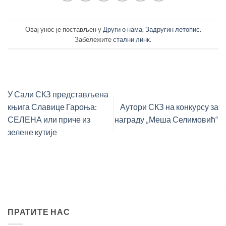
Овај унос је постављен у
Други о нама
,
Задругин летопис
.
Забележите
стални линк
.
У Сали СКЗ представљена
књига Славице Гароња:
Аутори СКЗ на конкурсу за
СЕЛЕНА или приче из
награду „Меша Селимовић“
зелене кутије
ПРАТИТЕ НАС