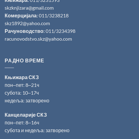
skzknjizara@gmail.com
Комерцијала:
011/3238218
skz1892@yahoo.com
Рачуноводство:
011/3234398
racunovodstvo.skz@yahoo.com
РАДНО ВРЕМЕ
Књижара СКЗ
пон‒пет: 8‒21ч
субота: 10‒17ч
недеља: затворено
Канцеларије СКЗ
пон‒пет: 8‒16ч
субота и недеља: затворено