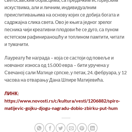
искуствима, али и личним, индивидуалним
преиспитивањима на основу којих се добија богата и
садржајна слика света. Ово је књига једног зрелог
песника чији креативни плодови ће се дуго, са пуном
естетском рафинираношћу и топлином памтити, читати
и тумачити.
Лауреату ће награда – која се састоји од повеље и
новчаног износа од 15.000 евра – бити уручена у
Свечаној сали Матице српске, у петак, 24. фебруара, у 12
часова на отварању Дана Шпире Матијевића.
ЛИНК:
https://www.novosti.rs/c/kultura/vesti/1206882/spiro-
matijevic-gojku-djogu-nagradu-dobio-zbirku-put-hum