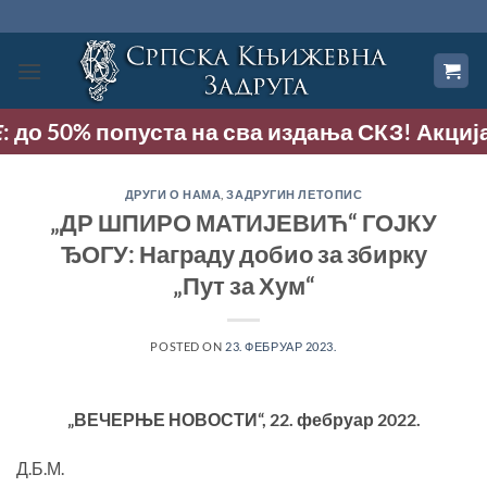
Прескочи
на
садржај
: до 50% попуста на сва издања СКЗ! Акција т
ДРУГИ О НАМА
,
ЗАДРУГИН ЛЕТОПИС
„ДР ШПИРО МАТИЈЕВИЋ“ ГОЈКУ
ЂОГУ: Награду добио за збирку
„Пут за Хум“
POSTED ON
23. ФЕБРУАР 2023.
„ВЕЧЕРЊЕ НОВОСТИ“, 22. фебруар 2022
.
Д.Б.М.