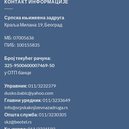
КОНТАКТ ИНФОРМАЦИЈЕ
Српска књижевна задруга
Краља Милана 19, Београд
МБ: 07005636
ПИБ: 100155835
Број текућег рачуна:
325-9500600007469-50
у ОТП банци
Управник:
011/3232379
dusko.babic@yahoo.com
Главни уредник:
011/3233649
info@srpskaknjizevnazadruga.rs
Општа служба:
011/3230305
skz@beotel.rs
Књижара:
011/3231593