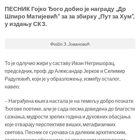
ПЕСНИК Гојко Ђого добио је награду „Др
Шпиро Матијевић“ за за збирку „Пут за Хум“,
у издању СКЗ.
Фото З. Јовановић
То је одлучио жири у саставу Иван Негришорац,
председник, проф. др Александар Јерков и Селимир
Радуловић, који је у образложењу, између осталог,
навео:
– Награђена књига настала је на темељу добро познате
Ђогове поетике, али је сада песма доведена до благости
сазнања, мудрости зрелих година и духовних обасјања
које отварају перспективе виших, метафизичких
светова. Песник се суочава са далеким архетипским,
светосавским обрасцима, са предачким историјским