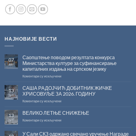
НАЈНОВИЈЕ ВЕСТИ
Саопштење поводом резултата конкурса
07
Министарства културе за суфинансирање
авг
капиталних издања на српском језику
на
Коментари су искључени
Саопштење
поводом
САША РАДОЈЧИЋ ДОБИТНИК ЖИЧКЕ
13
резултата
ХРИСОВУЉЕ ЗА 2026. ГОДИНУ
јул
конкурса
на
Коментари су искључени
Министарства
САША
културе
РАДОЈЧИЋ
ВЕЛИКО ЛЕТЊЕ СНИЖЕЊЕ
за
13
ДОБИТНИК
суфинансирање
јул
на
Коментари су искључени
ЖИЧКЕ
капиталних
ВЕЛИКО
ХРИСОВУЉЕ
издања
ЛЕТЊЕ
ЗА
на
У Сали СКЗ одржано свечано уручење Награде
СНИЖЕЊЕ