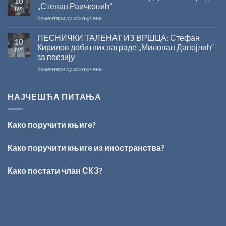
10
2026.
српском
„Стеван Раичковић”
јул
ГОДИНУ
језику
на
Коментари су искључени
У
Сали
ПЕСНИЧКИ ТАЛЕНАТ ИЗ ВРШЦА: Стефан
10
СКЗ
Кирилов добитник награде „Милован Данојлић“
јул
одржано
за поезију
свечано
на
Коментари су искључени
уручење
ПЕСНИЧКИ
Награде
ТАЛЕНАТ
„Стеван
ИЗ
Раичковић”
НАЈЧЕШЋА ПИТАЊА
ВРШЦА:
Стефан
Кирилов
Како поручити књиге?
добитник
награде
„Милован
Како поручити књиге из иностранства?
Данојлић“
за
Како постати члан СКЗ?
поезију