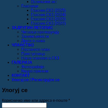
Оснивачки акт
Гласници
Гласник СКЗ (2025)
Гласник СКЗ (2024)
Гласник СКЗ (2023)
Гласник СКЗ (2022)
ЗАДРУГИН ЛЕТОПИС
Читаоци препоручују
Занимљивости
Други о нама
ЧЛАНСТВО
Постаните члан
Приступница
Наши чланови о СКЗ
ГАЛЕРИЈА
Фотографије
Видео прилози
КОНТАКТ
Улогуј се / Региструјте се
Улогуј се
Обавезно
Корисничко име или адреса е-поште
*