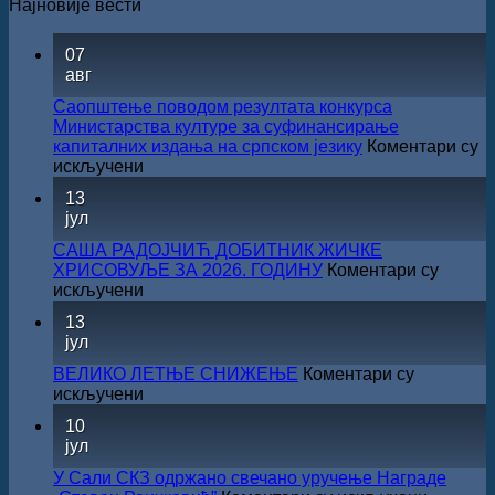
Најновије вести
07
авг
Саопштење поводом резултата конкурса
Министарства културе за суфинансирање
капиталних издања на српском језику
Коментари су
на
искључени
Саопштење
13
поводом
јул
резултата
конкурса
САША РАДОЈЧИЋ ДОБИТНИК ЖИЧКЕ
Министарства
ХРИСОВУЉЕ ЗА 2026. ГОДИНУ
Коментари су
културе
на
искључени
за
САША
13
суфинансирање
РАДОЈЧИЋ
јул
капиталних
ДОБИТНИК
издања
ЖИЧКЕ
ВЕЛИКО ЛЕТЊЕ СНИЖЕЊЕ
Коментари су
на
ХРИСОВУЉЕ
на
искључени
српском
ЗА
ВЕЛИКО
језику
10
2026.
ЛЕТЊЕ
јул
ГОДИНУ
СНИЖЕЊЕ
У Сали СКЗ одржано свечано уручење Награде