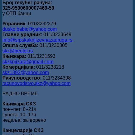
Број текућег рачуна:
325-9500600007469-50
у ОТП банци
Управник:
011/3232379
dusko.babic@yahoo.com
Главни уредник:
011/3233649
info@srpskaknjizevnazadruga.rs
Општа служба:
011/3230305
skz@beotel.rs
Књижара:
011/3231593
skzknjizara@gmail.com
Комерцијала:
011/3238218
skz1892@yahoo.com
Рачуноводство:
011/3234398
racunovodstvo.skz@yahoo.com
РАДНО ВРЕМЕ
Књижара СКЗ
пон‒пет: 8‒21ч
субота: 10‒17ч
недеља: затворено
Канцеларије СКЗ