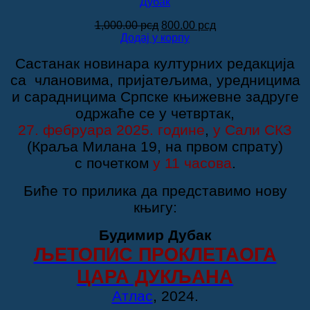
Дубак
Оригинална
Тренутна
1,000.00
рсд
800.00
рсд
цена
цена
Додај у корпу
је
је:
Састанак новинара културних редакција
била:
800.00 рсд.
1,000.00 рсд.
са члановима, пријатељима, уредницима
и сарадницима Српске књижевне задруге
одржаће се
у четвртак,
27. фебруара 2025. године
,
у Сали СКЗ
(Краља Милана 19, на првом спрату)
с почетком
у 11 часова
.
Биће то прилика да представимо нову
књигу:
Будимир Дубак
ЉЕТОПИС ПРОКЛЕТАОГА
ЦАРА ДУКЉАНА
Атлас
, 2024.