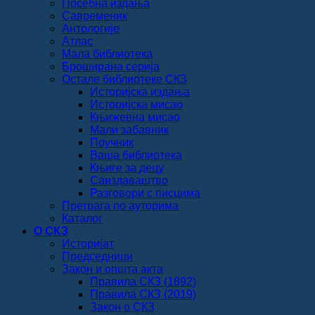
Посебна издања
Савременик
Антологије
Атлас
Мала библиотека
Броширана серија
Остале библиотеке СКЗ
Историјска издања
Историјска мисао
Књижевна мисао
Мали забавник
Поучник
Ваша библиотека
Књиге за децу
Саиздаваштво
Разговори с писцима
Претрага по ауторима
Каталог
О СКЗ
Историјат
Председници
Закон и општа акта
Правила СКЗ (1892)
Правила СКЗ (2019)
Закон о СКЗ