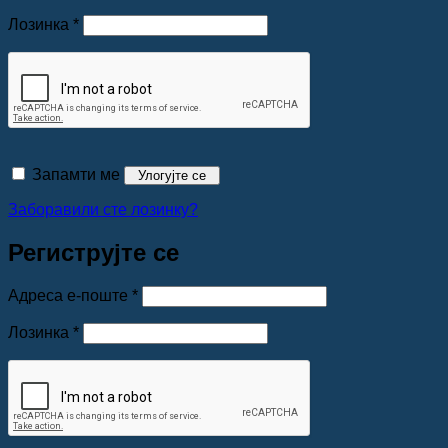
Обавезно
Лозинка
*
Запамти ме
Улогујте се
Заборавили сте лозинку?
Региструјте се
Обавезно
Адреса е-поште
*
Обавезно
Лозинка
*