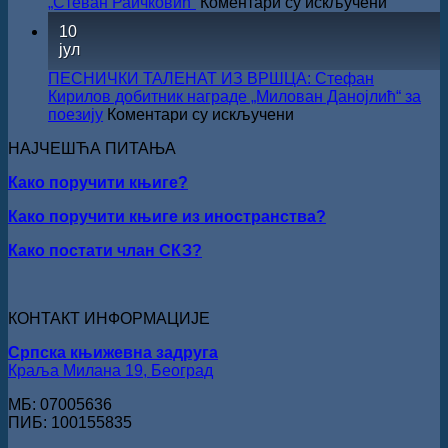
на
„Стеван Раичковић”
Коментари су искључени
У
10
Сали
јул
СКЗ
одржан
ПЕСНИЧКИ ТАЛЕНАТ ИЗ ВРШЦА: Стефан
свечано
Кирилов добитник награде „Милован Данојлић“ за
уручењ
на
поезију
Коментари су искључени
Наград
ПЕСНИЧКИ
„Стеван
НАЈЧЕШЋА ПИТАЊА
ТАЛЕНАТ
Раичков
ИЗ
Како поручити књиге?
ВРШЦА:
Стефан
Како поручити књиге из иностранства?
Кирилов
добитник
Како постати члан СКЗ?
награде
„Милован
Данојлић“
за
КОНТАКТ ИНФОРМАЦИЈЕ
поезију
Српска књижевна задруга
Краља Милана 19, Београд
МБ: 07005636
ПИБ: 100155835