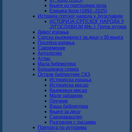
97. Коло (2005)
Књиге из претходних кола
Едиција Коло (1892‒2025)
Историја српског народа у Југославији
ИСТОРИЈА СРПСКОГ НАРОДА У
ЈУГОСЛАВИЈИ КЊ. I, Група аутора
Дивот издања
Српска књижевност за децу у 30 књига
Посебна издања
Савременик
Антологије
Атлас
Мала библиотека
Броширана серија
Остале библиотеке СКЗ
Историјска издања
Историјска мисао
Књижевна мисао
Мали забавник
Поучник
Ваша библиотека
Књиге за децу
Саиздаваштво
Разговори с писцима
Претрага по ауторима