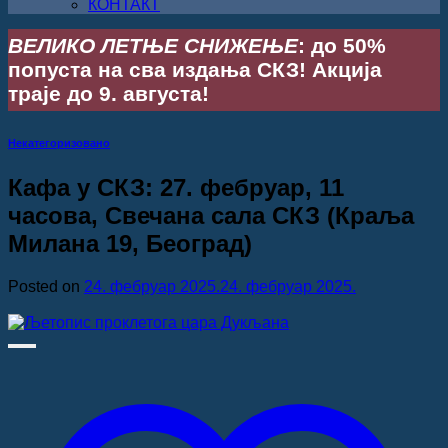
КОНТАКТ
ВЕЛИКО ЛЕТЊЕ СНИЖЕЊЕ
: до 50%
попуста на сва издања СКЗ! Акција
траје до 9. августа!
Некатегоризовано
Кафа у СКЗ: 27. фебруар, 11
часова, Свечана сала СКЗ (Краља
Милана 19, Београд)
Posted on
24. фебруар 2025.
24. фебруар 2025.