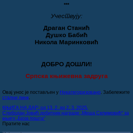
***
Учествују:
Драган Станић
Душко Бабић
Никола Маринковић
ДОБРО ДОШЛИ!
Српска књижевна задруга
Овај унос је постављен у
Некатегоризовано
. Забележите
стални линк
.
КЊИГА НА ДАР: од 13. 2. до 2. 3. 2025.
Слободан Јовић добитник награде „Меша Селимовић“ за
књигу „Брза пошта“
Пратите нас