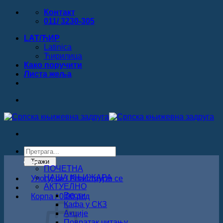
Прескочи
Контакт
на
011/ 3230-305
садржај
LAT/ЋИР
Latinica
Ћирилица
Како поручити
Листa жеља
Products
search
Тражи
ПОЧЕТНА
НАША КЊИЖАРА
Улогуј се / Региструјте се
АКТУЕЛНО
Вести
Корпа /
0.00
рсд
Кафа у СКЗ
Акције
Повратак читању