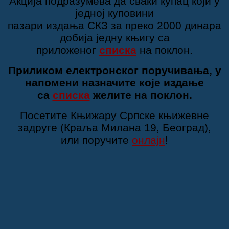
Акција подразумева да сваки купац који у
једној куповини
пазари издања СКЗ за преко 2000 динара
добија једну књигу са
приложеног
списка
на поклон.
Приликом електронског поручивања, у
напомени назначите које издање
са
списка
желите на поклон.
Посетите Књижару Српске књижевне
задруге (Краља Милана 19, Београд),
или поручите
онлајн
!