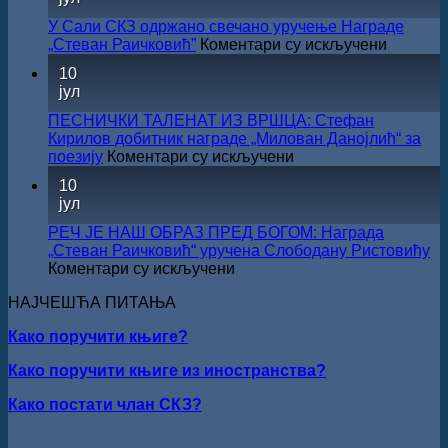
СНИЖЕЊЕ
У Сали СКЗ одржано свечано уручење Награде
на
„Стеван Раичковић”
Коментари су искључени
У
10
Сали
јул
СКЗ
одржан
ПЕСНИЧКИ ТАЛЕНАТ ИЗ ВРШЦА: Стефан
свечано
Кирилов добитник награде „Милован Данојлић“ за
уручењ
на
поезију
Коментари су искључени
Наград
ПЕСНИЧКИ
10
„Стеван
ТАЛЕНАТ
јул
Раичков
ИЗ
ВРШЦА:
РЕЧ ЈЕ НАШ ОБРАЗ ПРЕД БОГОМ: Награда
Стефан
„Стеван Раичковић“ уручена Слободану Ристовићу
Кирилов
на
Коментари су искључени
добитник
РЕЧ
награде
НАЈЧЕШЋА ПИТАЊА
ЈЕ
„Милован
НАШ
Данојлић“
Како поручити књиге?
ОБРАЗ
за
ПРЕД
Како поручити књиге из иностранства?
поезију
БОГОМ:
Награда
Како постати члан СКЗ?
„Стеван
Раичковић“
уручена