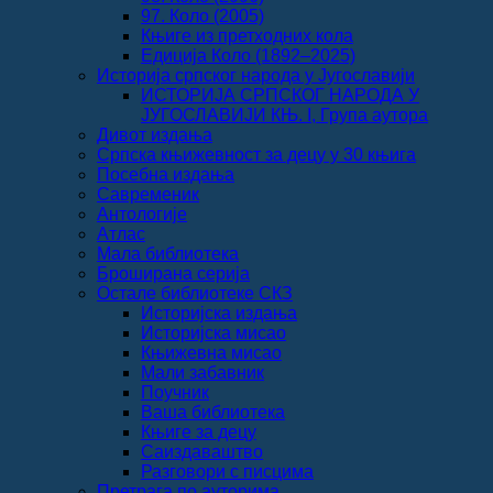
97. Коло (2005)
Књиге из претходних кола
Едиција Коло (1892‒2025)
Историја српског народа у Југославији
ИСТОРИЈА СРПСКОГ НАРОДА У
ЈУГОСЛАВИЈИ КЊ. I, Група аутора
Дивот издања
Српска књижевност за децу у 30 књига
Посебна издања
Савременик
Антологије
Атлас
Мала библиотека
Броширана серија
Остале библиотеке СКЗ
Историјска издања
Историјска мисао
Књижевна мисао
Мали забавник
Поучник
Ваша библиотека
Књиге за децу
Саиздаваштво
Разговори с писцима
Претрага по ауторима