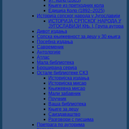
97. Коло (2005)
Књиге из претходних кола
Едиција Коло (1892‒2025)
Историја српског народа у Југославији
ИСТОРИЈА СРПСКОГ НАРОДА У
ЈУГОСЛАВИЈИ КЊ. I, Група аутора
Дивот издања
Српска књижевност за децу у 30 књига
Посебна издања
Савременик
Антологије
Атлас
Мала библиотека
Броширана серија
Остале библиотеке СКЗ
Историјска издања
Историјска мисао
Књижевна мисао
Мали забавник
Поучник
Ваша библиотека
Књиге за децу
Саиздаваштво
Разговори с писцима
Претрага по ауторима