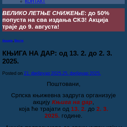
КОНТАКТ
ВЕЛИКО ЛЕТЊЕ СНИЖЕЊЕ
: до 50%
попуста на сва издања СКЗ! Акција
траје до 9. августа!
Акције
,
Вести
КЊИГА НА ДАР: од 13. 2. до 2. 3.
2025.
Posted on
21. фебруар 2025.
25. фебруар 2025.
Поштовани,
Српска књижевна задруга организује
акцију
Књига на дар
,
која ће трајати
од
13. 2.
до
2. 3.
2025.
године.