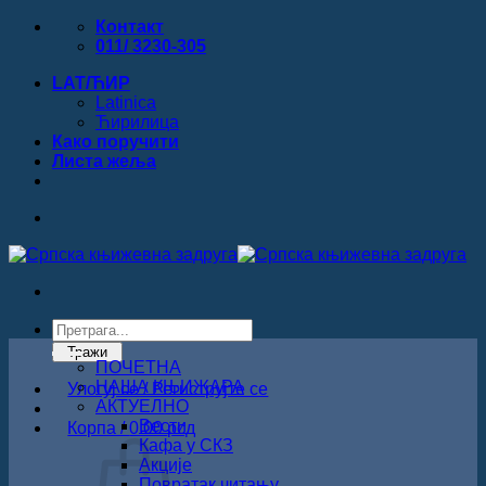
Прескочи
Контакт
на
011/ 3230-305
садржај
LAT/ЋИР
Latinica
Ћирилица
Како поручити
Листa жеља
Products
search
Тражи
ПОЧЕТНА
НАША КЊИЖАРА
Улогуј се / Региструјте се
АКТУЕЛНО
Вести
Корпа /
0.00
рсд
Кафа у СКЗ
Акције
Повратак читању