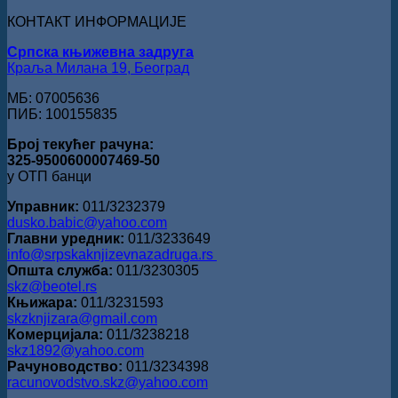
Слободану
КОНТАКТ ИНФОРМАЦИЈЕ
Ристовићу
Српска књижевна задруга
Краља Милана 19, Београд
МБ: 07005636
ПИБ: 100155835
Број текућег рачуна:
325-9500600007469-50
у ОТП банци
Управник:
011/3232379
dusko.babic@yahoo.com
Главни уредник:
011/3233649
info@srpskaknjizevnazadruga.rs
Општа служба:
011/3230305
skz@beotel.rs
Књижара:
011/3231593
skzknjizara@gmail.com
Комерцијала:
011/3238218
skz1892@yahoo.com
Рачуноводство:
011/3234398
racunovodstvo.skz@yahoo.com