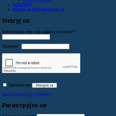
Видео прилози
КОНТАКТ
Улогуј се / Региструјте се
Улогуј се
Обавезно
Корисничко име или адреса е-поште
*
Обавезно
Лозинка
*
Запамти ме
Улогујте се
Заборавили сте лозинку?
Региструјте се
Обавезно