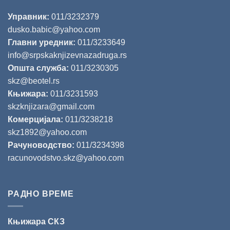
Управник:
011/3232379
dusko.babic@yahoo.com
Главни уредник:
011/3233649
info@srpskaknjizevnazadruga.rs
Општа служба:
011/3230305
skz@beotel.rs
Књижара:
011/3231593
skzknjizara@gmail.com
Комерцијала:
011/3238218
skz1892@yahoo.com
Рачуноводство:
011/3234398
racunovodstvo.skz@yahoo.com
РАДНО ВРЕМЕ
Књижара СКЗ