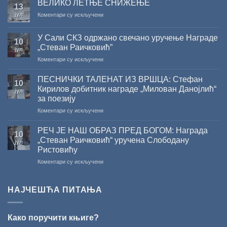
ВЕЛИКО ЛЕТЊЕ СНИЖЕЊЕ
13
ДОБИТНИК
јул
на
Коментари су искључени
ЖИЧКЕ
ВЕЛИКО
ХРИСОВУЉЕ
ЛЕТЊЕ
ЗА
У Сали СКЗ одржано свечано уручење Награде
СНИЖЕЊЕ
10
2026.
„Стеван Раичковић”
јул
ГОДИНУ
на
Коментари су искључени
У
Сали
ПЕСНИЧКИ ТАЛЕНАТ ИЗ ВРШЦА: Стефан
10
СКЗ
Кирилов добитник награде „Милован Данојлић“
јул
одржано
за поезију
свечано
на
Коментари су искључени
уручење
ПЕСНИЧКИ
Награде
ТАЛЕНАТ
„Стеван
РЕЧ ЈЕ НАШ ОБРАЗ ПРЕД БОГОМ: Награда
10
ИЗ
Раичковић”
„Стеван Раичковић“ уручена Слободану
јул
ВРШЦА:
Ристовићу
Стефан
на
Коментари су искључени
Кирилов
РЕЧ
добитник
ЈЕ
награде
НАШ
„Милован
НАЈЧЕШЋА ПИТАЊА
ОБРАЗ
Данојлић“
ПРЕД
за
БОГОМ:
поезију
Како поручити књиге?
Награда