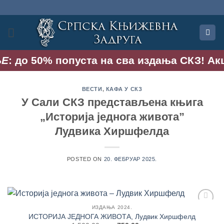
Прескочи
на
садржај
Е
: до 50% попуста на сва издања СКЗ! Акци
ВЕСТИ
,
КАФА У СКЗ
У Сали СКЗ представљена књига
„Историја једнога живота”
Лудвика Хиршфелда
POSTED ON
20. ФЕБРУАР 2025.
ИЗДАЊА 2024.
Додај
ИСТОРИЈА ЈЕДНОГА ЖИВОТА, Лудвик Хиршфелд
у