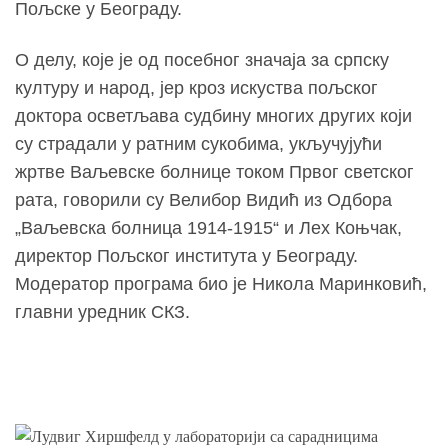
Пољске у Београду.
О делу, које је од посебног значаја за српску
културу и народ, јер кроз искуства пољског
доктора осветљава судбину многих других који
су страдали у ратним сукобима, укључујући
жртве Ваљевске болнице током Првог светског
рата, говорили су Велибор Видић из Одбора
„Ваљевска болница 1914-1915“ и Лех Коњчак,
директор Пољског института у Београду.
Модератор програма био је Никола Маринковић,
главни уредник СКЗ.