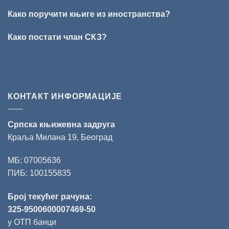
„Стеван
Раичковић“
Како поручити књиге из иностранства?
уручена
Слободану
Како постати члан СКЗ?
Ристовићу
КОНТАКТ ИНФОРМАЦИЈЕ
Српска књижевна задруга
Краља Милана 19, Београд
МБ: 07005636
ПИБ: 100155835
Број текућег рачуна:
325-9500600007469-50
у ОТП банци