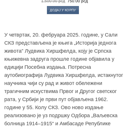
Оригинална
Тренутна
1,500.00
рсд
750.00
рсд
Листу
цена
цена
жеља
је
је:
ДОДАЈ У КОРПУ
била:
750.00 рсд.
1,500.00 рсд.
У четвртак, 20. фебруара 2025. године, у Сали
СКЗ представљена је књига „Историја једнога
живота” Лудвика Хиршфелда, коју је Српска
књижевна задруга прошле године објавила у
едицији Посебна издања. Потресна
аутобиографија Лудвика Хиршфелда, истакнутог
научника чији су рад и живот обележени
трагичним искуствима Првог и Другог светског
рата, у Србији је први пут објављена 1962.
године у 55. Колу СКЗ. Ово ново издање
реализовано је уз подршку Одбора „Ваљевска
болница 1914–1915“ и Амбасаде Републике