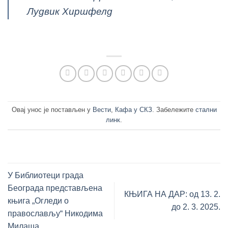
Лудвик Хиршфелд
Овај унос је постављен у
Вести
,
Кафа у СКЗ
. Забележите
стални
линк
.
У Библиотеци града
Београда представљена
КЊИГА НА ДАР: од 13. 2.
књига „Огледи о
до 2. 3. 2025.
православљу“ Никодима
Милаша