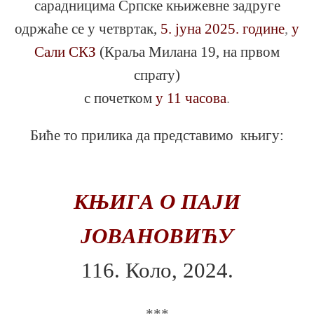
сарадницима Српске књижевне задруге
одржаће се у четвртак,
5.
јуна 2025. године
,
у
Сали СКЗ
(Краља Милана 19, на првом
спрату)
с почетком
у 11 часова
.
Биће то прилика да представимо књигу:
КЊИГА О ПАЈИ
ЈОВАНОВИЋУ
116. Коло, 2024.
***