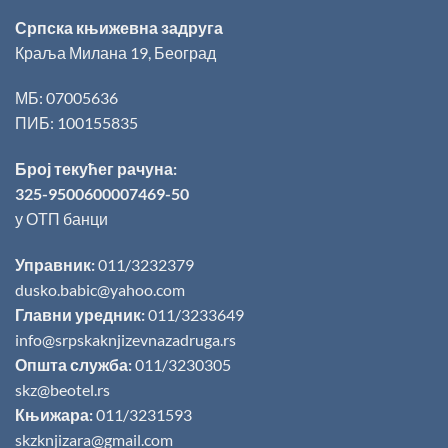
Српска књижевна задруга
Краља Милана 19, Београд
МБ: 07005636
ПИБ: 100155835
Број текућег рачуна:
325-9500600007469-50
у ОТП банци
Управник:
011/3232379
dusko.babic@yahoo.com
Главни уредник:
011/3233649
info@srpskaknjizevnazadruga.rs
Општа служба:
011/3230305
skz@beotel.rs
Књижара:
011/3231593
skzknjizara@gmail.com