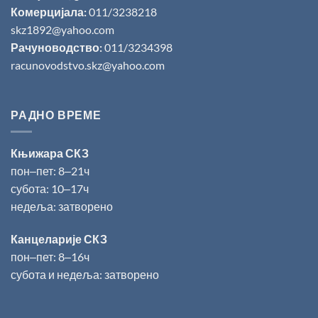
Комерцијала:
011/3238218
skz1892@yahoo.com
Рачуноводство:
011/3234398
racunovodstvo.skz@yahoo.com
РАДНО ВРЕМЕ
Књижара СКЗ
пон‒пет: 8‒21ч
субота: 10‒17ч
недеља: затворено
Канцеларије СКЗ
пон‒пет: 8‒16ч
субота и недеља: затворено