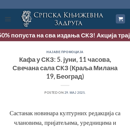
Прескочи
на
садржај
0% попуста на сва издања СКЗ! Акција траје 
НАЈАВЕ ПРОМОЦИЈА
Кафа у СКЗ: 5. јуни, 11 часова,
Свечана сала СКЗ (Краља Милана
19, Београд)
POSTED ON
29. МАЈ 2025.
Састанак новинара културних редакција са
члановима, пријатељима, уредницима и