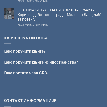
на
Коментари су искључени
У
Сали
ПЕСНИЧКИ ТАЛЕНАТ ИЗ ВРШЦА: Стефан
10
СКЗ
Кирилов добитник награде „Милован Данојлић“
јул
одржано
за поезију
свечано
на
Коментари су искључени
уручење
ПЕСНИЧКИ
Награде
ТАЛЕНАТ
„Стеван
ИЗ
Раичковић”
НАЈЧЕШЋА ПИТАЊА
ВРШЦА:
Стефан
Кирилов
Како поручити књиге?
добитник
награде
„Милован
Како поручити књиге из иностранства?
Данојлић“
за
Како постати члан СКЗ?
поезију
КОНТАКТ ИНФОРМАЦИЈЕ