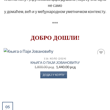
не само
у домаћем, већ и у међународном уметничком контексту.
***
ДОБРО ДОШЛИ!
116. КОЛО (2024)
Додај
КЊИГА О ПАЈИ ЈОВАНОВИЋУ
у
Оригинална
Тренутна
Листу
1,800.00
рсд
1,440.00
рсд
цена
цена
жеља
је
је:
ДОДАЈ У КОРПУ
била:
1,440.00 рсд.
1,800.00 рсд.
05