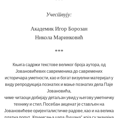
Учествују:
Академик Игор Борозан
Никола Маринковић
***
Књига садржи текстове великог броја аутора, од
Јовановићевих савременика до савремених
историчара уметности, као и богат визуелни материјал у
виду репродукција познатих и мање познатих дела Паје
Јовановића,
чиме читаоци добијају детаљан увид у његову уметничку
технику и стил. Посебан акценат је стављен на
Јовановићеве оријенталистичке радове, као и на велика
платна попут „Крунисања цара Душана“, која су значајна