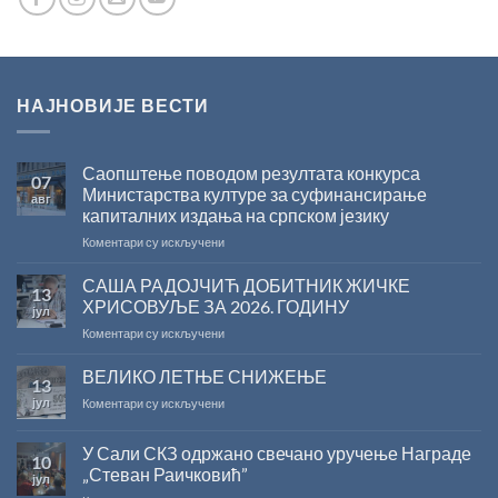
НАЈНОВИЈЕ ВЕСТИ
Саопштење поводом резултата конкурса
07
Министарства културе за суфинансирање
авг
капиталних издања на српском језику
на
Коментари су искључени
Саопштење
поводом
САША РАДОЈЧИЋ ДОБИТНИК ЖИЧКЕ
13
резултата
ХРИСОВУЉЕ ЗА 2026. ГОДИНУ
јул
конкурса
на
Коментари су искључени
Министарства
САША
културе
РАДОЈЧИЋ
ВЕЛИКО ЛЕТЊЕ СНИЖЕЊЕ
за
13
ДОБИТНИК
суфинансирање
јул
на
Коментари су искључени
ЖИЧКЕ
капиталних
ВЕЛИКО
ХРИСОВУЉЕ
издања
ЛЕТЊЕ
ЗА
на
У Сали СКЗ одржано свечано уручење Награде
10
СНИЖЕЊЕ
2026.
српском
„Стеван Раичковић”
јул
ГОДИНУ
језику