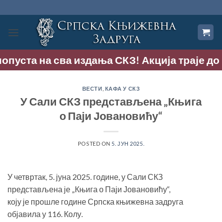
Прескочи
на
садржај
уста на сва издања СКЗ! Акција траје до 9. а
ВЕСТИ
,
КАФА У СКЗ
У Сали СКЗ представљена „Књига
о Паји Јовановићу“
POSTED ON
5. ЈУН 2025.
У четвртак, 5. јуна 2025. године, у Сали СКЗ
представљена је „Књига о Паји Јовановићу“,
коју је прошле године Српска књижевна задруга
објавила у 116. Колу.