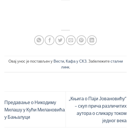
Овај унос је постављен у
Вести
,
Кафа у СКЗ
. Забележите
стални
линк
.
„Књига о Паји Јовановићу“
Предавање о Никодиму
– скуп прича различитих
Милашу у Кући Милановића
аутора о сликару током
у Бањалуци
једног века