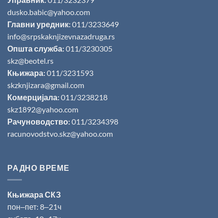
Управник:
011/3232379
dusko.babic@yahoo.com
Главни уредник:
011/3233649
info@srpskaknjizevnazadruga.rs
Општа служба:
011/3230305
skz@beotel.rs
Књижара:
011/3231593
skzknjizara@gmail.com
Комерцијала:
011/3238218
skz1892@yahoo.com
Рачуноводство:
011/3234398
racunovodstvo.skz@yahoo.com
РАДНО ВРЕМЕ
Књижара СКЗ
пон‒пет: 8‒21ч