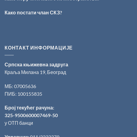
Данојлић“
за
Како постати члан СКЗ?
поезију
КОНТАКТ ИНФОРМАЦИЈЕ
Српска књижевна задруга
Краља Милана 19, Београд
МБ: 07005636
ПИБ: 100155835
Број текућег рачуна:
325-9500600007469-50
у ОТП банци