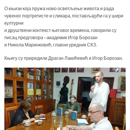
О књизи која пружа ново осветљење живота и рада
чувеног портретисте и сликара, постављајући га у шири
културни
и друштвени контекст његовог времена, говорили су
писац предговора ‒академик Игор Борозан
и Никола Маринковић, главни уредник СКЗ.
Књигу су приредили Драган Лакићевић и Игор Борозан.