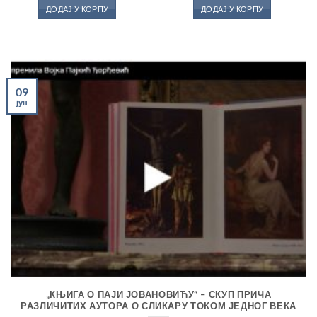
је
је:
је
је:
на
ДОДАЈ У КОРПУ
ДОДАЈ У КОРПУ
била:
1,440.00 рсд.
била:
1,192
1,800.00 рсд.
1,490.00 рсд.
20.00 рсд.
09
јун
„КЊИГА О ПАЈИ ЈОВАНОВИЋУ“ – СКУП ПРИЧА
РАЗЛИЧИТИХ АУТОРА О СЛИКАРУ ТОКОМ ЈЕДНОГ ВЕКА