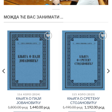
МОЖДА ЋЕ ВАС ЗАНИМАТИ ...
Додај
Додај
у
у
Листу
Листу
жеља
жеља
116. КОЛО (2024)
115. КОЛО (2023)
КЊИГА О ПАЈИ
КЊИГА О СРЕТЕНУ
ЈОВАНОВИЋУ
СТОЈАНОВИЋУ
Оригинална
Тренутна
Оригинална
Трен
1,800.00
рсд
1,440.00
рсд
1,490.00
рсд
1,192.00
рсд
цена
цена
цена
цен
енутна