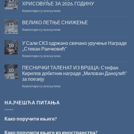
13
резултата
ХРИСОВУЉЕ ЗА 2026. ГОДИНУ
јул
конкурса
на
Коментари су искључени
Министарства
САША
културе
РАДОЈЧИЋ
ВЕЛИКО ЛЕТЊЕ СНИЖЕЊЕ
за
13
ДОБИТНИК
суфинансирање
јул
на
Коментари су искључени
ЖИЧКЕ
капиталних
ВЕЛИКО
ХРИСОВУЉЕ
издања
ЛЕТЊЕ
ЗА
на
У Сали СКЗ одржано свечано уручење Награде
10
СНИЖЕЊЕ
2026.
српском
„Стеван Раичковић”
јул
ГОДИНУ
језику
на
Коментари су искључени
У
Сали
ПЕСНИЧКИ ТАЛЕНАТ ИЗ ВРШЦА: Стефан
10
СКЗ
Кирилов добитник награде „Милован Данојлић“
јул
одржано
за поезију
свечано
на
Коментари су искључени
уручење
ПЕСНИЧКИ
Награде
ТАЛЕНАТ
„Стеван
ИЗ
Раичковић”
НАЈЧЕШЋА ПИТАЊА
ВРШЦА:
Стефан
Кирилов
Како поручити књиге?
добитник
награде
„Милован
Како поручити књиге из иностранства?