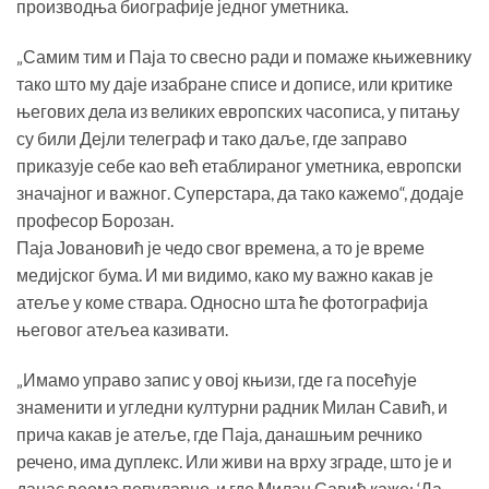
производња биографије једног уметника.
„Самим тим и Паја то свесно ради и помаже књижевнику
тако што му даје изабране списе и дописе, или критике
његових дела из великих европских часописа, у питању
су били Дејли телеграф и тако даље, где заправо
приказује себе као већ етаблираног уметника, европски
значајног и важног. Суперстара, да тако кажемо“, додаје
професор Борозан.
Паја Јовановић је чедо свог времена, а то је време
медијског бума. И ми видимо, како му важно какав је
атеље у коме ствара. Односно шта ће фотографија
његовог атељеа казивати.
„Имамо управо запис у овој књизи, где га посећује
знаменити и угледни културни радник Милан Савић, и
прича какав је атеље, где Паја, данашњим речнико
речено, има дуплекс. Или живи на врху зграде, што је и
данас веома популарно, и где Милан Савић каже: ‘Да