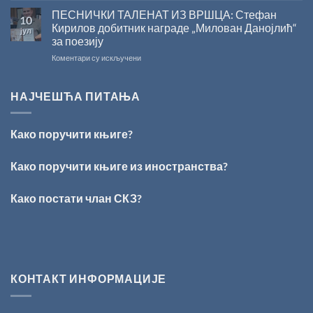
Сали
ПЕСНИЧКИ ТАЛЕНАТ ИЗ ВРШЦА: Стефан
10
СКЗ
Кирилов добитник награде „Милован Данојлић“
јул
одржано
за поезију
свечано
на
Коментари су искључени
уручење
ПЕСНИЧКИ
Награде
ТАЛЕНАТ
„Стеван
ИЗ
Раичковић”
НАЈЧЕШЋА ПИТАЊА
ВРШЦА:
Стефан
Кирилов
Како поручити књиге?
добитник
награде
„Милован
Како поручити књиге из иностранства?
Данојлић“
за
Како постати члан СКЗ?
поезију
КОНТАКТ ИНФОРМАЦИЈЕ