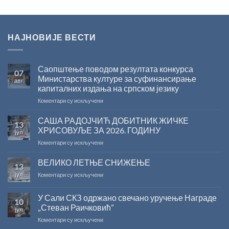
НАЈНОВИЈЕ ВЕСТИ
Саопштење поводом резултата конкурса
07
Министарства културе за суфинансирање
авг
капиталних издања на српском језику
на
Коментари су искључени
Саопштење
поводом
САША РАДОЈЧИЋ ДОБИТНИК ЖИЧКЕ
13
резултата
ХРИСОВУЉЕ ЗА 2026. ГОДИНУ
јул
конкурса
на
Коментари су искључени
Министарства
САША
културе
РАДОЈЧИЋ
ВЕЛИКО ЛЕТЊЕ СНИЖЕЊЕ
за
13
ДОБИТНИК
суфинансирање
јул
на
Коментари су искључени
ЖИЧКЕ
капиталних
ВЕЛИКО
ХРИСОВУЉЕ
издања
ЛЕТЊЕ
ЗА
на
У Сали СКЗ одржано свечано уручење Награде
10
СНИЖЕЊЕ
2026.
српском
„Стеван Раичковић”
јул
ГОДИНУ
језику
на
Коментари су искључени
У