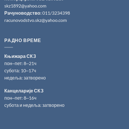
skz1892@yahoo.com
Рачуноводство:
011/3234398
racunovodstvo.skz@yahoo.com
РАДНО ВРЕМЕ
Књижара СКЗ
пон‒пет: 8‒21ч
субота: 10‒17ч
недеља: затворено
Канцеларије СКЗ
пон‒пет: 8‒16ч
субота и недеља: затворено