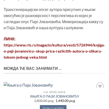
Трансгенерацијски опсег аутора присутних у књизи
омогућио је разноврсност перспектива из којих је
сагледан опус Паје Јовановића. Меморизација какву су
и Паја Јовановић и наша култура сазлужили.
ЛИНК:
https://www.rts.rs/magazin/kultura/vesti/5726944/knjiga-
o-paji-jovanovicu–skup-prica-razlicitih-autora-o-slikaru-
tokom-jednog-veka.html
МОЖДА ЋЕ ВАС ЗАНИМАТИ ...
116. КОЛО (2024)
Додај
КЊИГА О ПАЈИ ЈОВАНОВИЋУ
у
Оригинална
Тренутна
Листу
1,800.00
рсд
1,440.00
рсд
цена
цена
жеља
је
је:
ДОДАЈ У КОРПУ