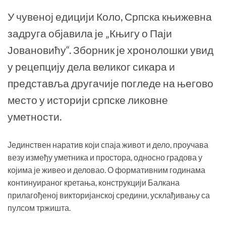
У чувеној едицији Коло, Српска књижевна
задруга објавила је „Књигу о Паји
Јовановићу“. Зборник је хронолошки увид
у рецепцију дела великог сикара и
представља другачије погледе на његово
место у историји српске ликовне
уметности.
Јединствен наратив који спаја живот и дело, проучава
везу између уметника и простора, односно градова у
којима је живео и деловао. О формативним годинама
континуираног кретања, конструкцији Балкана
прилагођеној викторијанској средини, усклађивању са
пулсом тржишта.