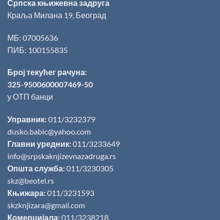
Српска књижевна задруга
Краља Милана 19, Београд
МБ: 07005636
ПИБ: 100155835
Број текућег рачуна:
325-9500600007469-50
у ОТП банци
Управник:
011/3232379
dusko.babic@yahoo.com
Главни уредник:
011/3233649
info@srpskaknjizevnazadruga.rs
Општа служба:
011/3230305
skz@beotel.rs
Књижара:
011/3231593
skzknjizara@gmail.com
Комерцијала:
011/3238218