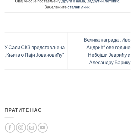
Овај унос је постављен у
Други о нама
,
Задругин летопис
.
Забележите
стални линк
.
Велика награда „Иво
У Сали СКЗ представљена
Андрић“ ове године
„Књига о Паји Јовановићу“
Небојши Јеврићу и
Алесандру Барику
ПРАТИТЕ НАС