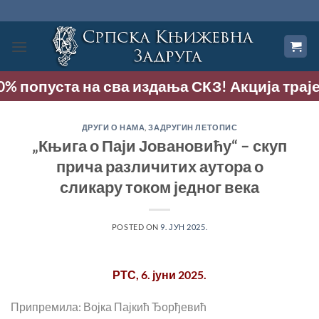
Прескочи
на
садржај
% попуста на сва издања СКЗ! Акција траје д
ДРУГИ О НАМА
,
ЗАДРУГИН ЛЕТОПИС
„Књига о Паји Јовановићу“ – скуп
прича различитих аутора о
сликару током једног века
POSTED ON
9. ЈУН 2025.
РТС, 6. јуни 2025.
Припремила: Војка Пајкић Ђорђевић