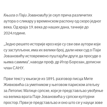
Књига о Паји Јовановићу
је скуп прича различитих
аутора о сликару у временском распону од скоро једног
века. Од краја 19. века до наших дана, тачније до
2024.године.
„Једно решето историје кроз које су сви ови аутори који
су заступљени, има их велики број, дали неки суд о Паји
Јовановићу истовремено пуштајући друге да просуде о
њима самима“, наводи проф. др Игор Борозан, дописни
члан САНУ.
Први текст у књизи је из 1891. разговор писца Мите
Живковића са уметником у његовом париском атељеу
за Летопис Матице српске, који је представљао увођење
на велика врата Паје Јовановића у српски културни
простор. Први је представљао и оно што се у науци зове