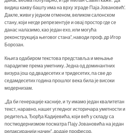
видиш какву башту има на врху зграде Паја Јовановић’.
Дакле, живи у једном отменом, великом салонском
стану, који негде репрезентује и овај простор где се
данас налазимо, као један ехо, или могућа
реконструкција његовог стана“, наводи проф. др Игор
Борозан.
Књига одабиром текстова представља и мењање
парадигме према уметнику. Једна од доминантних
визура још од двадесетих и тридесетих, па све до
седамдесетих година прошлог века била је високи
модернизам.
„Да би генерације касније, и ту имамо један квалитетан
текст, наравно, нашег угледног историчара уметности и
редитеља, Ђорђа Кадијевића, који већ у складу са
постмодернизмом посматра Пају Јовановића на један
релаксиранији начин“, додаје професор.