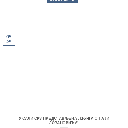
била:
1,440.00 рсд.
1,800.00 рсд.
05
јун
У САЛИ СКЗ ПРЕДСТАВЉЕНА „КЊИГА О ПАЈИ
ЈОВАНОВИЋУ“