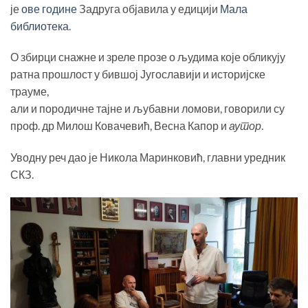
је
ове године
Задруга објавила у едицији
Мала
библиотека
.
О збирци снажне и зреле прозе о људима које обликују
ратна прошлост у бившој Југославији и историјске
трауме,
али и породичне тајне и љубавни ломови, говорили су
проф. др Милош Ковачевић, Весна Капор и
аутор
.
Уводну реч дао је Никола Маринковић, главни уредник
СКЗ.