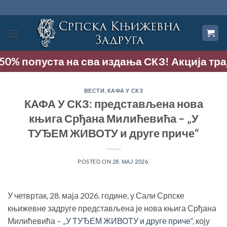
Прескочи
на
садржај
50% попуста на сва издања СКЗ! Акција траје 
ВЕСТИ
,
КАФА У СКЗ
КАФА У СКЗ: представљена нова
књига Срђана Милићевића – „У
ТУЂЕМ ЖИВОТУ и друге приче“
POSTED ON
28. МАЈ 2026.
У четвртак, 28. маја 2026. године, у Сали Српске
књижевне задруге представљена је нова књига Срђана
Милићевића –
„У ТУЂЕМ ЖИВОТУ и друге приче“
, коју