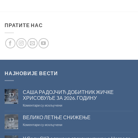
ПРАТИТЕ НАС
НАЈНОВИЈЕ ВЕСТИ
САША РАДОЈЧИЋ ДОБИТНИК ЖИЧКЕ
13
ХРИСОВУЉЕ ЗА 2026. ГОДИНУ
јул
на
Коментари су искључени
САША
РАДОЈЧИЋ
ВЕЛИКО ЛЕТЊЕ СНИЖЕЊЕ
13
ДОБИТНИК
јул
на
Коментари су искључени
ЖИЧКЕ
ВЕЛИКО
ХРИСОВУЉЕ
ЛЕТЊЕ
ЗА