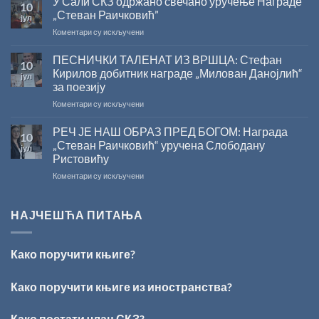
У Сали СКЗ одржано свечано уручење Награде
10
СНИЖЕЊЕ
2026.
„Стеван Раичковић”
јул
ГОДИНУ
на
Коментари су искључени
У
Сали
ПЕСНИЧКИ ТАЛЕНАТ ИЗ ВРШЦА: Стефан
10
СКЗ
Кирилов добитник награде „Милован Данојлић“
јул
одржано
за поезију
свечано
на
Коментари су искључени
уручење
ПЕСНИЧКИ
Награде
ТАЛЕНАТ
„Стеван
РЕЧ ЈЕ НАШ ОБРАЗ ПРЕД БОГОМ: Награда
10
ИЗ
Раичковић”
„Стеван Раичковић“ уручена Слободану
јул
ВРШЦА:
Ристовићу
Стефан
на
Коментари су искључени
Кирилов
РЕЧ
добитник
ЈЕ
награде
НАШ
„Милован
НАЈЧЕШЋА ПИТАЊА
ОБРАЗ
Данојлић“
ПРЕД
за
БОГОМ:
поезију
Како поручити књиге?
Награда
„Стеван
Раичковић“
Како поручити књиге из иностранства?
уручена
Слободану
Како постати члан СКЗ?