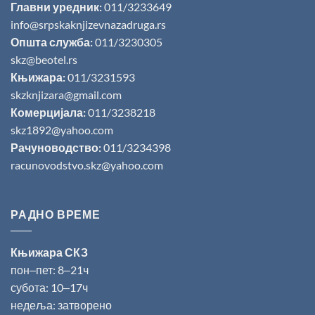
Главни уредник:
011/3233649
info@srpskaknjizevnazadruga.rs
Општа служба:
011/3230305
skz@beotel.rs
Књижара:
011/3231593
skzknjizara@gmail.com
Комерцијала:
011/3238218
skz1892@yahoo.com
Рачуноводство:
011/3234398
racunovodstvo.skz@yahoo.com
РАДНО ВРЕМЕ
Књижара СКЗ
пон‒пет: 8‒21ч
субота: 10‒17ч
недеља: затворено