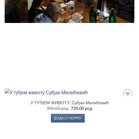
У ТУЂЕМ ЖИВОТУ, Срђан Милићевић
Додај
у
Оригинална
Тренутна
900.00
рсд
720.00
рсд
цена
цена
Листу
је
је:
жеља
ДОДАЈ У КОРПУ
била:
720.00 рсд.
900.00 рсд.