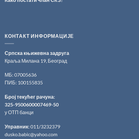
Ристовићу
КОНТАКТ ИНФОРМАЦИЈЕ
Српска књижевна задруга
Краља Милана 19, Београд
МБ: 07005636
ПИБ: 100155835
Број текућег рачуна:
325-9500600007469-50
у ОТП банци
Управник:
011/3232379
dusko.babic@yahoo.com