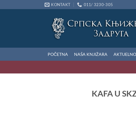
Preskoči
KONTAKT
011/ 3230-305
na
sadržaj
POČETNA
NAŠA KNJIŽARA
AKTUELN
KAFA U SKZ: