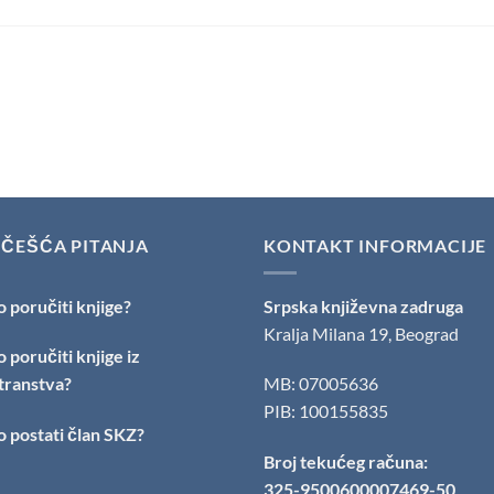
JČEŠĆA PITANJA
KONTAKT INFORMACIJE
 poručiti knjige?
Srpska književna zadruga
Kralja Milana 19, Beograd
 poručiti knjige iz
transtva?
MB: 07005636
PIB: 100155835
 postati član SKZ?
Broj tekućeg računa:
325-9500600007469-50