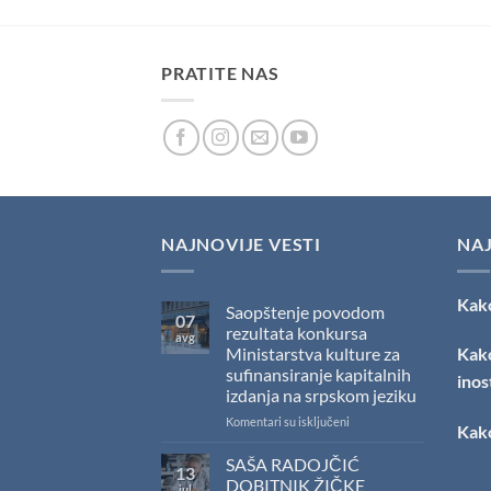
PRATITE NAS
NAJNOVIJE VESTI
NA
Kako
Saopštenje povodom
07
rezultata konkursa
avg
Ministarstva kulture za
Kako
sufinansiranje kapitalnih
inos
izdanja na srpskom jeziku
na
Komentari su isključeni
Kako
Saopštenje
povodom
SAŠA RADOJČIĆ
13
rezultata
DOBITNIK ŽIČKE
jul