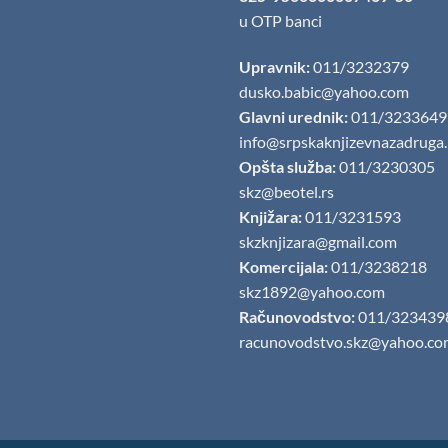
u OTP banci
Upravnik:
011/3232379
dusko.babic@yahoo.com
Glavni urednik:
011/3233649
info@srpskaknjizevnazadruga
Opšta služba:
011/3230305
skz@beotel.rs
Knjižara:
011/3231593
skzknjizara@gmail.com
Komercijala:
011/3238218
skz1892@yahoo.com
Računovodstvo:
011/323439
racunovodstvo.skz@yahoo.co