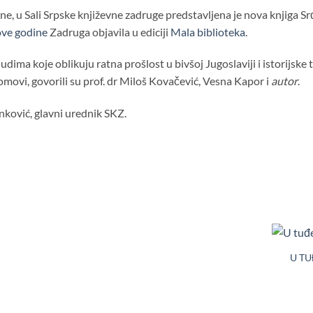
ne, u Sali Srpske književne zadruge predstavljena je nova knjiga S
ove godine
Zadruga objavila u ediciji
Mala biblioteka
.
ljudima koje oblikuju ratna prošlost u bivšoj Jugoslaviji i istorijske
 lomovi, govorili su prof. dr Miloš Kovačević, Vesna Kapor i
autor
.
ković, glavni urednik SKZ.
U TU