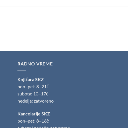
RADNO VREME
Knjižara SKZ
pon‒pet: 8‒21č
subota: 10‒17č
nedelja: zatvoreno
Kancelarije SKZ
pon‒pet: 8‒16č
subota i nedelja: zatvoreno