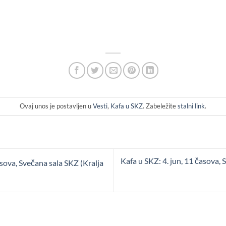
Ovaj unos je postavljen u
Vesti
,
Kafa u SKZ
. Zabeležite
stalni link
.
Kafa u SKZ: 4. jun, 11 časova,
sova, Svečana sala SKZ (Kralja