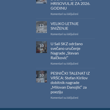
konkursa
HRISOVULJE ZA 2026.
Ministarstva
GODINU
kulture
za
na
Komentari su isključeni
sufinansiranje
SAŠA
kapitalnih
RADOJČIĆ
VELIKO LETNJE
13
izdanja
DOBITNIK
SNIŽENJE
jul
na
ŽIČKE
na
Komentari su isključeni
srpskom
HRISOVULJE
VELIKO
jeziku
ZA
LETNJE
U Sali SKZ održano
2026.
10
SNIŽENJE
GODINU
svečano uručenje
jul
Nagrade „Stevan
Raičković”
na
Komentari su isključeni
U
Sali
PESNIČKI TALENAT IZ
10
SKZ
VRŠCA: Stefan Kirilov
jul
održano
dobitnik nagrade
svečano
„Milovan Danojlić“ za
uručenje
poeziju
Nagrade
„Stevan
na
Komentari su isključeni
Raičković”
PESNIČKI
TALENAT
IZ