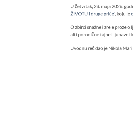
U četvrtak, 28. maja 2026. godi
ŽIVOTU i druge priče“
, koju je
O zbirci snažne i zrele proze o 
ali i porodične tajne i ljubavni
Uvodnu reč dao je Nikola Marin