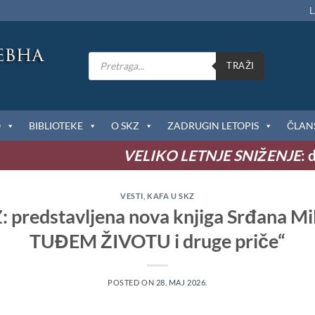
L
Products
search
TRAŽI
O
BIBLIOTEKE
O SKZ
ZADRUGIN LETOPIS
ČLAN
VELIKO LETNJE SNIŽENJE
: do 
VESTI
,
KAFA U SKZ
 predstavljena nova knjiga Srđana Mil
TUĐEM ŽIVOTU i druge priče“
POSTED ON
28. MAJ 2026.