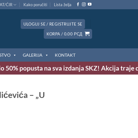
AT/ĆIR
Kako poručiti
Lista želja
ULOGUJ SE / REGISTRUJTE SE
KORPA /
0.00
РСД
STVO
GALERIJA
KONTAKT
50% popusta na sva izdanja SKZ! Akcija traje do 9
ićevića – „U