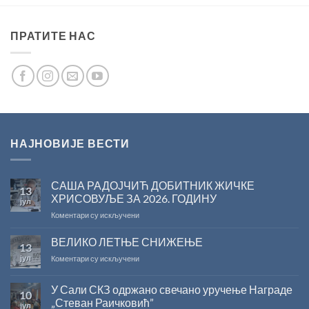
ПРАТИТЕ НАС
НАЈНОВИЈЕ ВЕСТИ
САША РАДОЈЧИЋ ДОБИТНИК ЖИЧКЕ
13
ХРИСОВУЉЕ ЗА 2026. ГОДИНУ
јул
на
Коментари су искључени
САША
РАДОЈЧИЋ
ВЕЛИКО ЛЕТЊЕ СНИЖЕЊЕ
13
ДОБИТНИК
јул
на
Коментари су искључени
ЖИЧКЕ
ВЕЛИКО
ХРИСОВУЉЕ
ЛЕТЊЕ
ЗА
У Сали СКЗ одржано свечано уручење Награде
10
СНИЖЕЊЕ
2026.
„Стеван Раичковић”
јул
ГОДИНУ