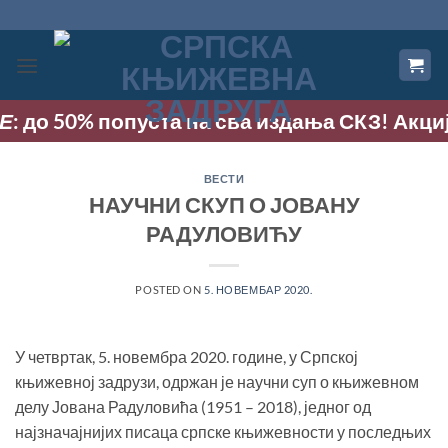
Прескочи
на
садржај
Е
: до 50% попуста на сва издања СКЗ! Акција
ВЕСТИ
НАУЧНИ СКУП О ЈОВАНУ
РАДУЛОВИЋУ
POSTED ON
5. НОВЕМБАР 2020.
У четвртак, 5. новембра 2020. године, у Српској
књижевној задрузи, одржан је научни суп о књижевном
делу Јована Радуловића (1951 – 2018), једног од
најзначајнијих писаца српске књижевности у последњих