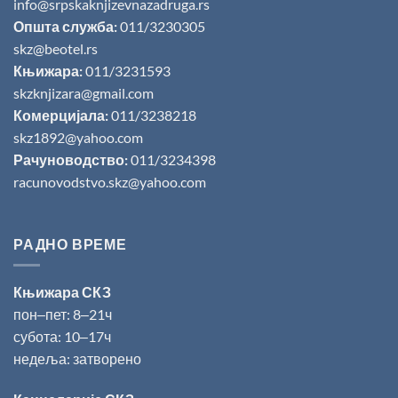
info@srpskaknjizevnazadruga.rs
Општа служба:
011/3230305
skz@beotel.rs
Књижара:
011/3231593
skzknjizara@gmail.com
Комерцијала:
011/3238218
skz1892@yahoo.com
Рачуноводство:
011/3234398
racunovodstvo.skz@yahoo.com
РАДНО ВРЕМЕ
Књижара СКЗ
пон‒пет: 8‒21ч
субота: 10‒17ч
недеља: затворено