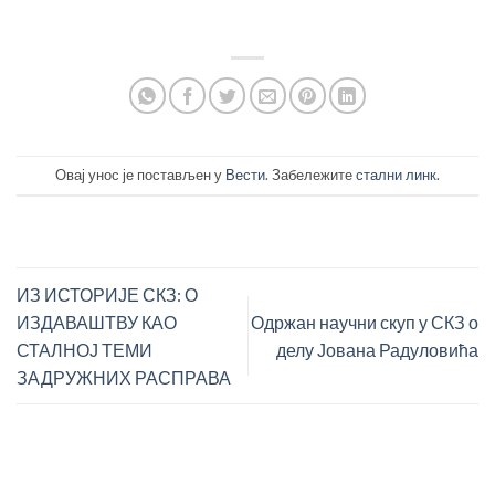
Овај унос је постављен у
Вести
. Забележите
стални линк
.
ИЗ ИСТОРИЈЕ СКЗ: О
ИЗДАВАШТВУ КАО
Одржан научни скуп у СКЗ о
СТАЛНОЈ ТЕМИ
делу Јована Радуловића
ЗАДРУЖНИХ РАСПРАВА