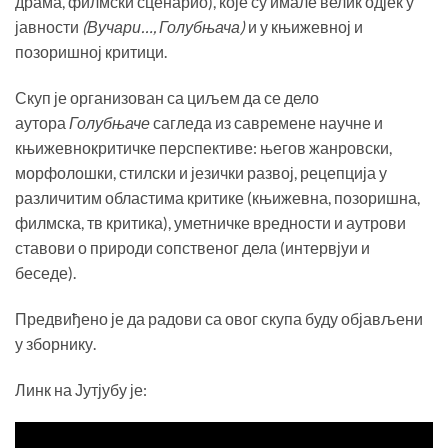
драма, филмски сценарио), које су имале велик одјек у
јавности
(Вучари…, Голубњача)
и у књижевној и
позоришној критици.
Скуп је организован са циљем да се дело
аутора
Голубњаче
сагледа из савремене научне и
књижевнокритичке перспективе: његов жанровски,
морфолошки, стилски и језички развој, рецепција у
различитим областима критике (књижевна, позоришна,
филмска, тв критика), уметничке вредности и аутрови
ставови о природи сопственог дела (интервјуи и
беседе).
Предвиђено је да радови са овог скупа буду објављени
у зборнику.
Линк на Јутјубу је: