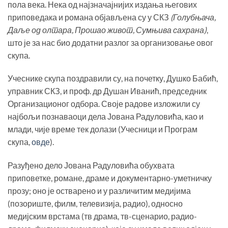
пола века. Нека од најзначајнијих издања његових
приповедака и романа објављена су у СКЗ
(Голубњача,
Даље од олтара, Прошао живот, Сумњива сахрана)
,
што је за нас био додатни разлог за организовање овог
скупа.
Учеснике скупа поздравили су, на почетку, Душко Бабић,
управник СКЗ, и проф. др Душан Иванић, председник
Организационог одбора. Своје радове изложили су
најбољи познаваоци дела Јована Радуловића, као и
млади, чије време тек долази (Учесници и Програм
скупа,
овде
).
Разуђено дело Јована Радуловића обухвата
приповетке, романе, драме и документарно-уметничку
прозу; оно је остварено и у различитим медијима
(позориште, филм, телевизија, радио), односно
медијским врстама (тв драма, тв-сценарио, радио-