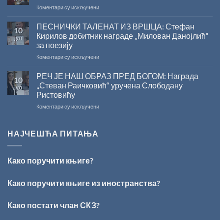
на
Коментари су искључени
У
Сали
ПЕСНИЧКИ ТАЛЕНАТ ИЗ ВРШЦА: Стефан
10
СКЗ
Кирилов добитник награде „Милован Данојлић“
јул
одржано
за поезију
свечано
на
Коментари су искључени
уручење
ПЕСНИЧКИ
Награде
ТАЛЕНАТ
„Стеван
РЕЧ ЈЕ НАШ ОБРАЗ ПРЕД БОГОМ: Награда
10
ИЗ
Раичковић”
„Стеван Раичковић“ уручена Слободану
јул
ВРШЦА:
Ристовићу
Стефан
на
Коментари су искључени
Кирилов
РЕЧ
добитник
ЈЕ
награде
НАШ
„Милован
НАЈЧЕШЋА ПИТАЊА
ОБРАЗ
Данојлић“
ПРЕД
за
БОГОМ:
поезију
Како поручити књиге?
Награда
„Стеван
Раичковић“
Како поручити књиге из иностранства?
уручена
Слободану
Како постати члан СКЗ?
Ристовићу