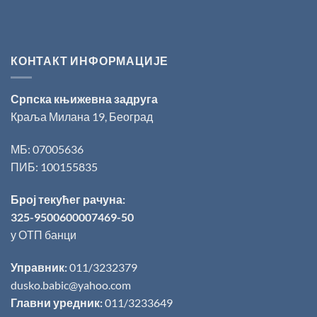
КОНТАКТ ИНФОРМАЦИЈЕ
Српска књижевна задруга
Краља Милана 19, Београд
МБ: 07005636
ПИБ: 100155835
Број текућег рачуна:
325-9500600007469-50
у ОТП банци
Управник:
011/3232379
dusko.babic@yahoo.com
Главни уредник:
011/3233649