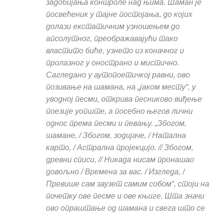
задобијања контроле над њима. Шаман је
посвећеник у тајне постојања, до којих
долази екстатичним узношењем до
апсолутног, преображавајући тако
властито биће, узнето из коначног и
пролазног у онострано и мистично.
Сагледано у аутопоетичкој равни, ово
позивање на шамана, на „јаком месту“, у
уводној песми, открива песниково виђење
поезије уопште, а посебно његов лични
однос према песми и певању. „Збогом,
шамане, / Збогом, зодијаче, / Натална
карто, / Астрална пројекцијо. // Збогом,
древни списи, // Никада нисам пронашао
довољно / Времена за вас. / Изгледа, /
Превише сам заузет самим собом“, стоји на
почетку ове песме и ове књиге. Шта значи
ово опраштање од шамана и свега што се