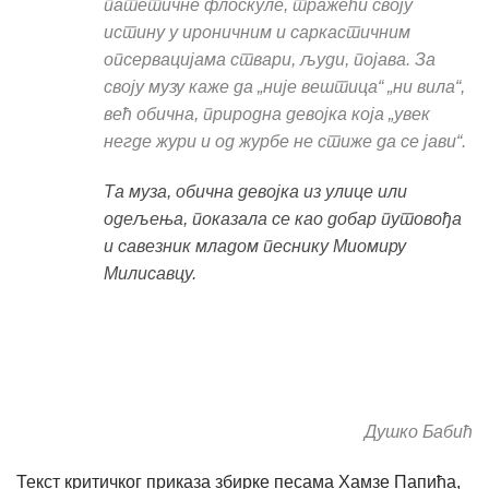
патетичне флоскуле, тражећи своју
истину у ироничним и саркастичним
опсервацијама ствари, људи, појава. За
своју музу каже да „није вештица“ „ни вила“,
већ обична, природна девојка која „увек
негде жури и од журбе не стиже да се јави“.
Та муза, обична девојка из улице или
одељења, показала се као добар путовођа
и савезник младом песнику Миомиру
Милисавцу.
Душко Бабић
Текст критичког приказа збирке песама Хамзе Папића,