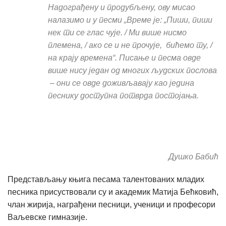
Надограђену и продубљену, ову мисао
налазимо и у песми „Време је: „Пиши, пиши
нек ти се глас чује. / Ми више нисмо
племена, / ако се и не прочује, бићемо ту, /
на крају времена“. Писање и песма овде
више нису један од многих људских послова
– они се овде доживљавају као једина
песнику доступна потврда постојања.
Душко Бабић
Представљању књига песама талентованих младих
песника присуствовали су и академик Матија Бећковић,
члан жирија, награђени песници, ученици и професори
Ваљевске гимназије.