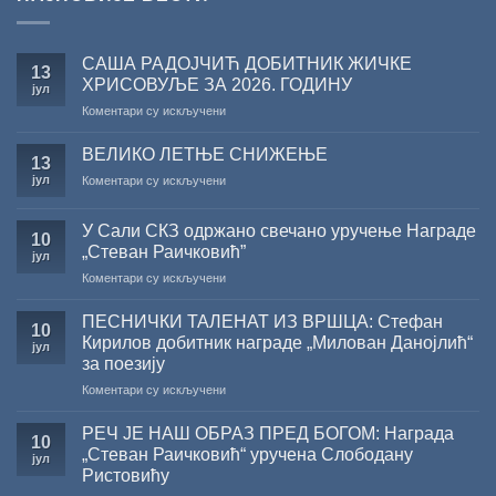
САША РАДОЈЧИЋ ДОБИТНИК ЖИЧКЕ
13
ХРИСОВУЉЕ ЗА 2026. ГОДИНУ
јул
на
Коментари су искључени
САША
РАДОЈЧИЋ
ВЕЛИКО ЛЕТЊЕ СНИЖЕЊЕ
13
ДОБИТНИК
јул
на
Коментари су искључени
ЖИЧКЕ
ВЕЛИКО
ХРИСОВУЉЕ
ЛЕТЊЕ
ЗА
У Сали СКЗ одржано свечано уручење Награде
СНИЖЕЊЕ
10
2026.
„Стеван Раичковић”
јул
ГОДИНУ
на
Коментари су искључени
У
Сали
ПЕСНИЧКИ ТАЛЕНАТ ИЗ ВРШЦА: Стефан
10
СКЗ
Кирилов добитник награде „Милован Данојлић“
јул
одржано
за поезију
свечано
на
Коментари су искључени
уручење
ПЕСНИЧКИ
Награде
ТАЛЕНАТ
„Стеван
РЕЧ ЈЕ НАШ ОБРАЗ ПРЕД БОГОМ: Награда
10
ИЗ
Раичковић”
„Стеван Раичковић“ уручена Слободану
јул
ВРШЦА:
Ристовићу
Стефан