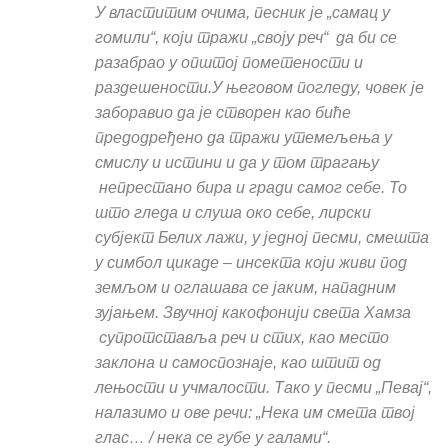
У властитим очима, песник је „самац у
гомили“, који тражи „своју реч“ да би се
разабрао у општој пометености и
раздешености.У његовом погледу, човек је
заборавио да је створен као биће
предодређено да тражи утемељења у
смислу и истини и да у том трагању
непрестано бира и гради самог себе. То
што гледа и слуша око себе, лирски
субјект Белих лажи, у једној песми, смешта
у симбол цикаде – инсекта који живи под
земљом и оглашава се јаким, нападним
зујањем. Звучној какофонији света Хамза
супротставља реч и стих, као место
заклона и самоспознаје, као штит од
лењости и учмалости. Тако у песми „Певај“,
налазимо и ове речи: „Нека им смета твој
глас… / нека се губе у галами“.