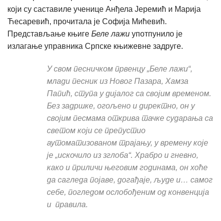
који су саставиле ученице Анђела Јеремић и Марија
Ћесаревић, прочитала је Софија Мићевић.
Представљање књиге
Беле лажи
употпунило је
излагање управника Српске књижевне задруге.
У свом песничком првенцу „Беле лажи“,
млади песник из Новог Пазара, Хамза
Папић, ступа у дијалог са својим временом.
Без задршке, огољено и директно, он у
својим песмама открива тачке сударања са
светом који се препустио
аутоматизованом трајању, у времену које
је „искочило из зглоба“. Храбро и гневно,
како и приличи његовим годинама, он хоће
да сагледа појаве, догађаје, људе и… самог
себе, погледом ослобођеним од конвенција
и правила.