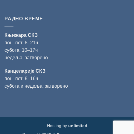
РАДНО ВРЕМЕ
Књижара СКЗ
пон‒пет: 8‒21ч
субота: 10‒17ч
недеља: затворено
Канцеларије СКЗ
пон‒пет: 8‒16ч
субота и недеља: затворено
Hosting by
unlimited