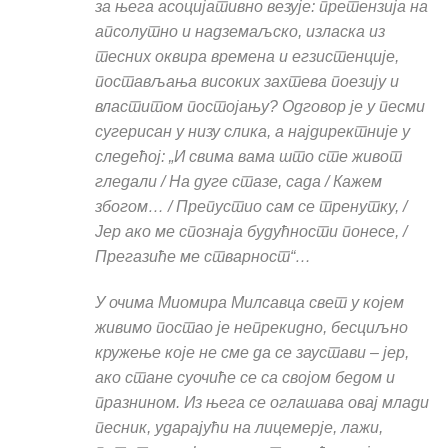
за њега асоцијативно везује: претензија на
апсолутно и надземаљско, изласка из
тесних оквира времена и егзистенције,
постављања високих захтева поезију и
властитом постојању? Одговор је у песми
сугерисан у низу слика, а најдиректније у
следећој: „И свима вама што сте живот
гледали / На дуге стазе, сада / Кажем
збогом… / Препустио сам се тренутку, /
Јер ако ме спознаја будућности понесе, /
Прегазиће ме стварност“…
У очима Миомира Милсавца свет у којем
живимо постао је непрекидно, бесциљно
кружење које не сме да се заустави – јер,
ако стане суочиће се са својом бедом и
празнином. Из њега се оглашава овај млади
песник, ударајући на лицемерје, лажи,