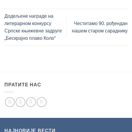
Додељене награде на
литерарном конкурсу
Честитамо 90. рођендан
Српске књижевне задруге
нашем старом сараднику
„Бескрајно плаво Коло“
ПРАТИТЕ НАС
НАЈНОВИЈЕ ВЕСТИ