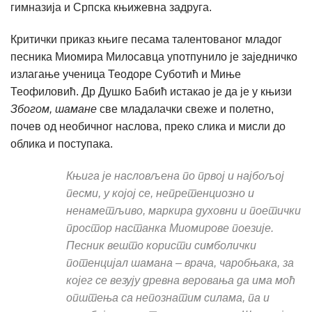
гимназија и Српска књижевна задруга.
Критички приказ књиге песама талентованог младог
песника Миомира Милосавца употпунило је заједничко
излагање ученица Теодоре Суботић и Миње
Теофиловић. Др Душко Бабић истакао је да је у књизи
Збогом, шамане
све младалачки свеже и полетно,
почев од необичног наслова, преко слика и мисли до
облика и поступака.
Књига је насловљена по првој и најбољој
песми, у којој се, непретенциозно и
ненаметљиво, маркира духовни и поетички
простор настанка Миомирове поезије.
Песник вешто користи симболички
потенцијал шамана – врача, чаробњака, за
којег се везују древна веровања да има моћ
општења са непознатим силама, па и