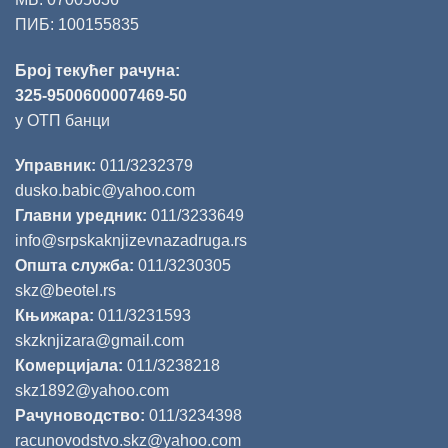
ПИБ: 100155835
Број текућег рачуна:
325-9500600007469-50
у ОТП банци
Управник:
011/3232379
dusko.babic@yahoo.com
Главни уредник:
011/3233649
info@srpskaknjizevnazadruga.rs
Општа служба:
011/3230305
skz@beotel.rs
Књижара:
011/3231593
skzknjizara@gmail.com
Комерцијала:
011/3238218
skz1892@yahoo.com
Рачуноводство:
011/3234398
racunovodstvo.skz@yahoo.com