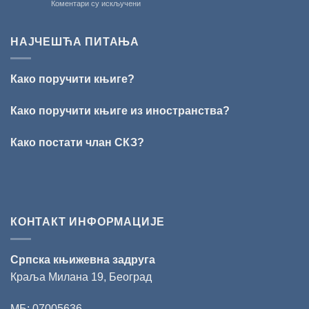
на
Коментари су искључени
Кирилов
РЕЧ
добитник
ЈЕ
награде
НАШ
„Милован
НАЈЧЕШЋА ПИТАЊА
ОБРАЗ
Данојлић“
ПРЕД
за
БОГОМ:
поезију
Како поручити књиге?
Награда
„Стеван
Раичковић“
Како поручити књиге из иностранства?
уручена
Слободану
Како постати члан СКЗ?
Ристовићу
КОНТАКТ ИНФОРМАЦИЈЕ
Српска књижевна задруга
Краља Милана 19, Београд
МБ: 07005636