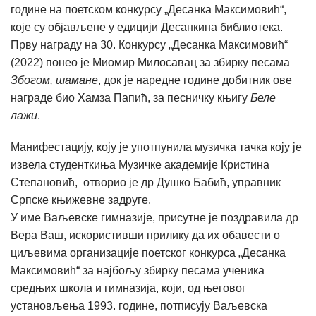
године на поетском конкурсу „Десанка Максимовић“,
које су објављене у едицији Десанкина библиотека.
Прву награду на 30. Конкурсу „Десанка Максимовић“
(2022) понео је Миомир Милосавац за збирку песама
Збогом, шамане
, док је наредне године добитник ове
награде био Хамза Папић, за песничку књигу
Беле
лажи
.
Манифестацију, коју је употпунила музичка тачка коју је
извела студенткиња Музичке академије Кристина
Степановић, отворио је др Душко Бабић, управник
Српске књижевне задруге.
У име Ваљевске гимназије, присутне је поздравила др
Вера Ваш, искористивши прилику да их обавести о
циљевима организације поетског конкурса „Десанка
Максимовић“ за најбољу збирку песама ученика
средњих школа и гимназија, који, од његовог
установљења 1993. године, потписују Ваљевска