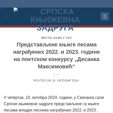
Прескочи
на
садржај
ВЕСТИ
,
КАФА У СКЗ
Представљене књиге песама
награђених 2022. и 2023. године
на поетском конкурсу „Десанка
Максимовић“
POSTED ON
10. ОКТОБАР 2024.
У четвртак, 10. октобра 2024. године, у Свечаној сали
Српске књижевне задруге представљене су књиге
песама младих песника награђених 2022. и 2023.