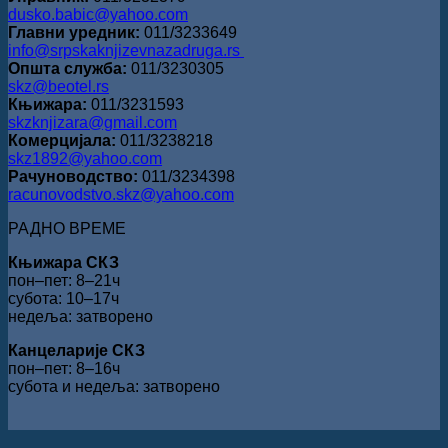
dusko.babic@yahoo.com
Главни уредник:
011/3233649
info@srpskaknjizevnazadruga.rs
Општа служба:
011/3230305
skz@beotel.rs
Књижара:
011/3231593
skzknjizara@gmail.com
Комерцијала:
011/3238218
skz1892@yahoo.com
Рачуноводство:
011/3234398
racunovodstvo.skz@yahoo.com
РАДНО ВРЕМЕ
Књижара СКЗ
пон‒пет: 8‒21ч
субота: 10‒17ч
недеља: затворено
Канцеларије СКЗ
пон‒пет: 8‒16ч
субота и недеља: затворено