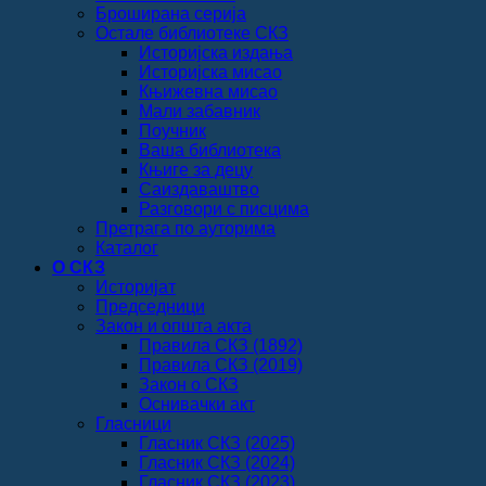
Броширана серија
Остале библиотеке СКЗ
Историјска издања
Историјска мисао
Књижевна мисао
Мали забавник
Поучник
Ваша библиотека
Књиге за децу
Саиздаваштво
Разговори с писцима
Претрага по ауторима
Каталог
О СКЗ
Историјат
Председници
Закон и општа акта
Правила СКЗ (1892)
Правила СКЗ (2019)
Закон о СКЗ
Оснивачки акт
Гласници
Гласник СКЗ (2025)
Гласник СКЗ (2024)
Гласник СКЗ (2023)