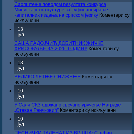
Саопштење поводом резултата конкурса
Министарства културе за суфинансирање
капиталних издања на српском језику
Коментари су
на
искључени
Саопштење
13
поводом
јул
резултата
конкурса
САША РАДОЈЧИЋ ДОБИТНИК ЖИЧКЕ
Министарства
ХРИСОВУЉЕ ЗА 2026. ГОДИНУ
Коментари су
културе
на
искључени
за
САША
13
суфинансирање
РАДОЈЧИЋ
јул
капиталних
ДОБИТНИК
издања
ЖИЧКЕ
ВЕЛИКО ЛЕТЊЕ СНИЖЕЊЕ
Коментари су
на
ХРИСОВУЉЕ
на
искључени
српском
ЗА
ВЕЛИКО
језику
10
2026.
ЛЕТЊЕ
јул
ГОДИНУ
СНИЖЕЊЕ
У Сали СКЗ одржано свечано уручење Награде
на
„Стеван Раичковић”
Коментари су искључени
У
10
Сали
јул
СКЗ
одржан
ПЕСНИЧКИ ТАЛЕНАТ ИЗ ВРШЦА: Стефан