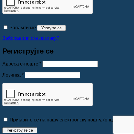
Запамти ме
Улогујте се
Заборавили сте лозинку?
Региструјте се
Обавезно
Адреса е-поште
*
Обавезно
Лозинка
*
Пријавите се на нашу електронску пошту.
(опционо)
Региструјте се