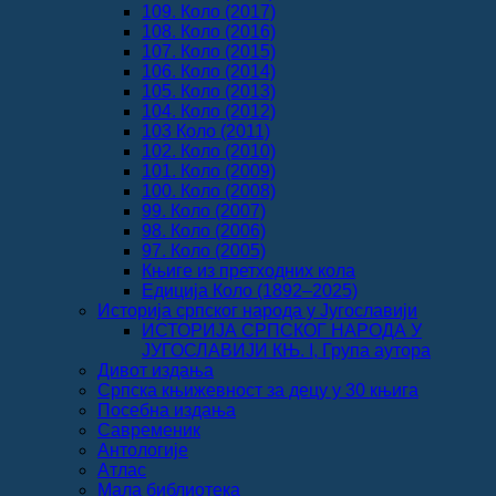
109. Коло (2017)
108. Коло (2016)
107. Коло (2015)
106. Коло (2014)
105. Коло (2013)
104. Коло (2012)
103 Коло (2011)
102. Коло (2010)
101. Коло (2009)
100. Коло (2008)
99. Коло (2007)
98. Коло (2006)
97. Коло (2005)
Књиге из претходних кола
Едиција Коло (1892‒2025)
Историја српског народа у Југославији
ИСТОРИЈА СРПСКОГ НАРОДА У
ЈУГОСЛАВИЈИ КЊ. I, Група аутора
Дивот издања
Српска књижевност за децу у 30 књига
Посебна издања
Савременик
Антологије
Атлас
Мала библиотека