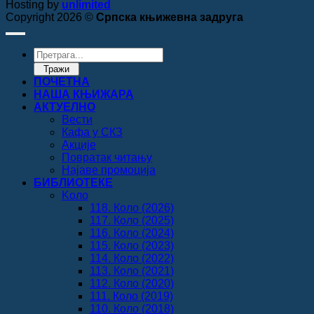
Hosting by
unlimited
Copyright 2026 ©
Српска књижевна задруга
Products
search
Тражи
ПОЧЕТНА
НАША КЊИЖАРА
АКТУЕЛНО
Вести
Кафа у СКЗ
Акције
Повратак читању
Најаве промоција
БИБЛИОТЕКЕ
Koло
118. Коло (2026)
117. Коло (2025)
116. Коло (2024)
115. Коло (2023)
114. Коло (2022)
113. Коло (2021)
112. Коло (2020)
111. Коло (2019)
110. Коло (2018)