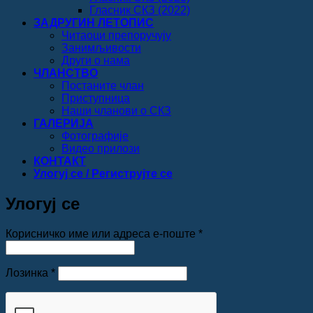
Гласник СКЗ (2022)
ЗАДРУГИН ЛЕТОПИС
Читаоци препоручују
Занимљивости
Други о нама
ЧЛАНСТВО
Постаните члан
Приступница
Наши чланови о СКЗ
ГАЛЕРИЈА
Фотографије
Видео прилози
КОНТАКТ
Улогуј се / Региструјте се
Улогуј се
Обавезно
Корисничко име или адреса е-поште
*
Обавезно
Лозинка
*