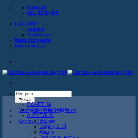
Прескочи
Контакт
на
011/ 3230-305
садржај
LAT/ЋИР
Latinica
Ћирилица
Како поручити
Листa жеља
Products
search
Тражи
ПОЧЕТНА
НАША КЊИЖАРА
Улогуј се / Региструјте се
АКТУЕЛНО
Вести
Корпа /
0.00
рсд
Кафа у СКЗ
Акције
Повратак читању