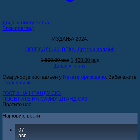
Додај у Листу жеља
Брзи преглед
ИЗДАЊА 2024.
ОГЛЕДАЛО 20. ВЕКА, Драгош Калајић
Оригинална
Тренутна
1,500.00
рсд
1,400.00
рсд
цена
цена
Додај у корпу
је
је:
била:
1,400.00 рсд.
Овај унос је постављен у
Некатегоризовано
. Забележите
1,500.00 рсд.
стални линк
.
ГОСТИ НА ШТАНДУ СКЗ
ПОСЕТИТЕ НА САЈМУ ШТАНД СКЗ
Пратите нас
Најновије вести
07
авг