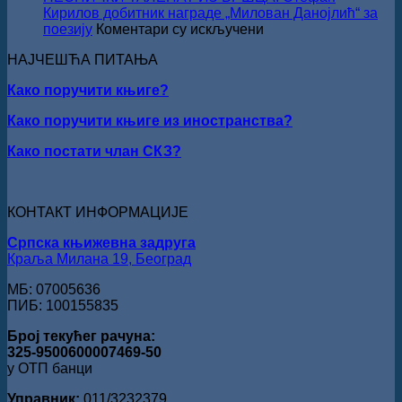
свечано
Кирилов добитник награде „Милован Данојлић“ за
уручењ
на
поезију
Коментари су искључени
Наград
ПЕСНИЧКИ
„Стеван
НАЈЧЕШЋА ПИТАЊА
ТАЛЕНАТ
Раичков
ИЗ
Како поручити књиге?
ВРШЦА:
Стефан
Како поручити књиге из иностранства?
Кирилов
добитник
Како постати члан СКЗ?
награде
„Милован
Данојлић“
за
КОНТАКТ ИНФОРМАЦИЈЕ
поезију
Српска књижевна задруга
Краља Милана 19, Београд
МБ: 07005636
ПИБ: 100155835
Број текућег рачуна:
325-9500600007469-50
у ОТП банци
Управник:
011/3232379