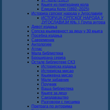
97. Коло (2005)
Књиге из претходних кола
Едиција Коло (1892‒2025)
Историја српског народа у Југославији
ИСТОРИЈА СРПСКОГ НАРОДА У
ЈУГОСЛАВИЈИ КЊ. I, Група аутора
Дивот издања
Српска књижевност за децу у 30 књига
Посебна издања
Савременик
Антологије
Атлас
Мала библиотека
Броширана серија
Остале библиотеке СКЗ
Историјска издања
Историјска мисао
Књижевна мисао
Мали забавник
Поучник
Ваша библиотека
Књиге за децу
Саиздаваштво
Разговори с писцима
Претрага по ауторима