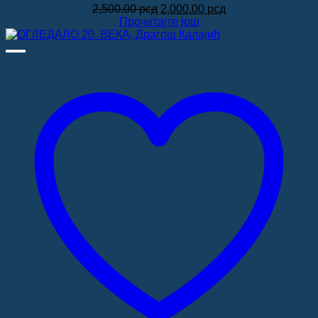
Оригинална
Тренутна
2,500.00
рсд
2,000.00
рсд
цена
цена
Прочитајте још
је
је:
била:
2,000.00 рсд.
2,500.00 рсд.