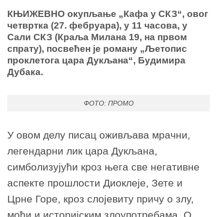
КЊИЖЕВНО окупљање „Кафа у СКЗ“, овог
четвртка (27. фебруара), у 11 часова, у
Сали СКЗ (Краља Милана 19, на првом
спрату), посвећен је роману „Љетопис
проклетога цара Дукљана“, Будимира
Дубака.
ФОТО: ПРОМО
У овом делу писац оживљава мрачни,
легендарни лик цара Дукљана,
симболизујући кроз њега све негативне
аспекте прошлости Диоклеје, Зете и
Црне Горе, кроз слојевиту причу о злу,
моћи и историјским злоупотребама. О