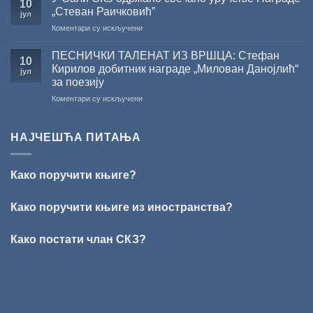
СНИЖЕЊЕ
10
2026.
српском
„Стеван Раичковић”
јул
ГОДИНУ
језику
на
Коментари су искључени
У
Сали
ПЕСНИЧКИ ТАЛЕНАТ ИЗ ВРШЦА: Стефан
10
СКЗ
Кирилов добитник награде „Милован Данојлић“
јул
одржано
за поезију
свечано
на
Коментари су искључени
уручење
ПЕСНИЧКИ
Награде
ТАЛЕНАТ
„Стеван
ИЗ
Раичковић”
НАЈЧЕШЋА ПИТАЊА
ВРШЦА:
Стефан
Кирилов
Како поручити књиге?
добитник
награде
„Милован
Како поручити књиге из иностранства?
Данојлић“
за
Како постати члан СКЗ?
поезију