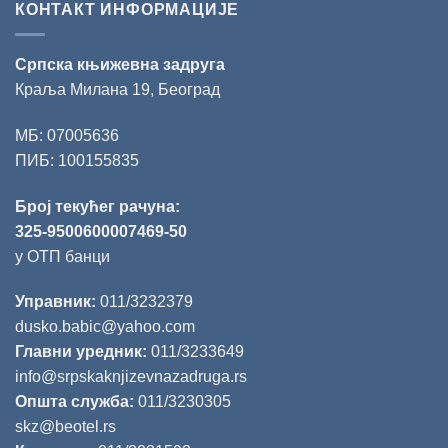
КОНТАКТ ИНФОРМАЦИЈЕ
Српска књижевна задруга
Краља Милана 19, Београд
МБ: 07005636
ПИБ: 100155835
Број текућег рачуна:
325-9500600007469-50
у ОТП банци
Управник:
011/3232379
dusko.babic@yahoo.com
Главни уредник:
011/3233649
info@srpskaknjizevnazadruga.rs
Општа служба:
011/3230305
skz@beotel.rs