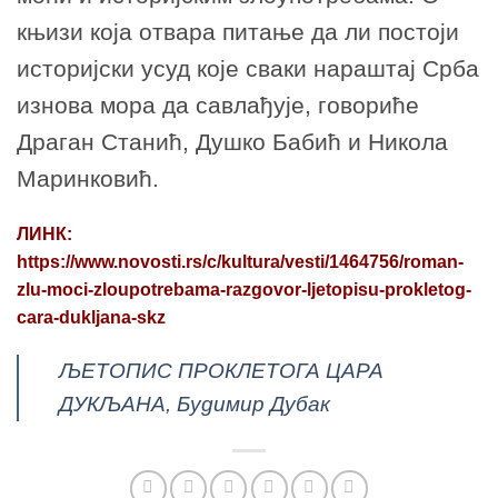
књизи која отвара питање да ли постоји
историјски усуд које сваки нараштај Срба
изнова мора да савлађује, говориће
Драган Станић, Душко Бабић и Никола
Маринковић.
ЛИНК:
https://www.novosti.rs/c/kultura/vesti/1464756/roman-
zlu-moci-zloupotrebama-razgovor-ljetopisu-prokletog-
cara-dukljana-skz
ЉЕТОПИС ПРОКЛЕТОГА ЦАРА
ДУКЉАНА, Будимир Дубак