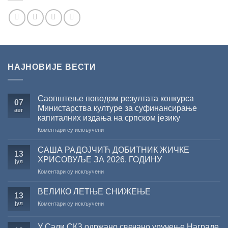
НАЈНОВИЈЕ ВЕСТИ
Саопштење поводом резултата конкурса
07
Министарства културе за суфинансирање
авг
капиталних издања на српском језику
на
Коментари су искључени
Саопштење
поводом
САША РАДОЈЧИЋ ДОБИТНИК ЖИЧКЕ
13
резултата
ХРИСОВУЉЕ ЗА 2026. ГОДИНУ
јул
конкурса
на
Коментари су искључени
Министарства
САША
културе
РАДОЈЧИЋ
за
ВЕЛИКО ЛЕТЊЕ СНИЖЕЊЕ
13
ДОБИТНИК
суфинансирање
јул
на
Коментари су искључени
ЖИЧКЕ
капиталних
ВЕЛИКО
ХРИСОВУЉЕ
издања
ЛЕТЊЕ
ЗА
на
У Сали СКЗ одржано свечано уручење Награде