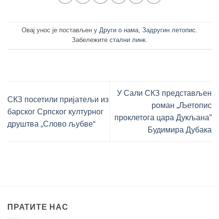
Овај унос је постављен у
Други о нама
,
Задругин летопис
.
Забележите
стални линк
.
У Сали СКЗ представљен
СКЗ посетили пријатељи из
роман „Љетопис
барског Српског културног
проклетога цара Дукљана”
друштва „Слово љубве“
Будимира Дубака
ПРАТИТЕ НАС