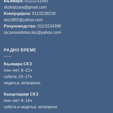
Књижара:
011/3231593
skzknjizara@gmail.com
Комерцијала:
011/3238218
skz1892@yahoo.com
Рачуноводство:
011/3234398
racunovodstvo.skz@yahoo.com
РАДНО ВРЕМЕ
Књижара СКЗ
пон‒пет: 8‒21ч
субота: 10‒17ч
недеља: затворено
Канцеларије СКЗ
пон‒пет: 8‒16ч
субота и недеља: затворено