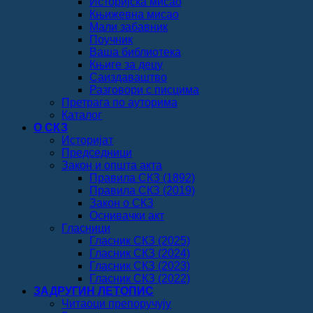
Историјска мисао
Књижевна мисао
Мали забавник
Поучник
Ваша библиотека
Књиге за децу
Саиздаваштво
Разговори с писцима
Претрага по ауторима
Каталог
О СКЗ
Историјат
Председници
Закон и општа акта
Правила СКЗ (1892)
Правила СКЗ (2019)
Закон о СКЗ
Оснивачки акт
Гласници
Гласник СКЗ (2025)
Гласник СКЗ (2024)
Гласник СКЗ (2023)
Гласник СКЗ (2022)
ЗАДРУГИН ЛЕТОПИС
Читаоци препоручују