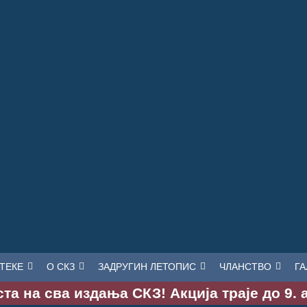
ТЕКЕ
О СКЗ
ЗАДРУГИН ЛЕТОПИС
ЧЛАНСТВО
ГА
та на сва издања СКЗ! Акција траје до 9. 