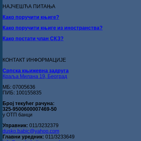
НАЈЧЕШЋА ПИТАЊА
Како поручити књиге?
Како поручити књиге из иностранства?
Како постати члан СКЗ?
КОНТАКТ ИНФОРМАЦИЈЕ
Српска књижевна задруга
Краља Милана 19, Београд
МБ: 07005636
ПИБ: 100155835
Број текућег рачуна:
325-9500600007469-50
у ОТП банци
Управник:
011/3232379
dusko.babic@yahoo.com
Главни уредник:
011/3233649