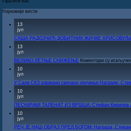
Пратите нас
Најновије вести
13
јул
САША РАДОЈЧИЋ ДОБИТНИК ЖИЧКЕ ХРИСОВУЉЕ 
13
јул
ВЕЛИКО ЛЕТЊЕ СНИЖЕЊЕ
Коментари су искључе
10
јул
У Сали СКЗ одржано свечано уручење Награде „Стев
10
јул
ПЕСНИЧКИ ТАЛЕНАТ ИЗ ВРШЦА: Стефан Кирилов доби
10
јул
РЕЧ ЈЕ НАШ ОБРАЗ ПРЕД БОГОМ: Награда „Стеван 