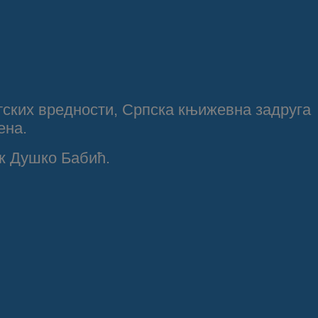
етских вредности, Српска књижевна задруга
ена.
к Душко Бабић.