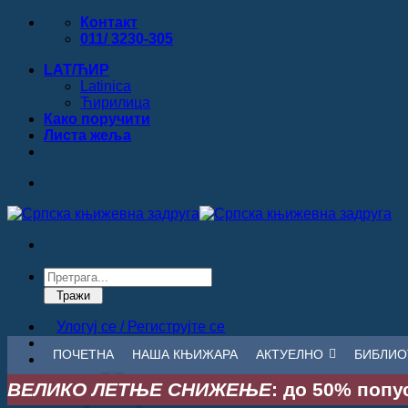
Прескочи
Контакт
на
011/ 3230-305
садржај
LAT/ЋИР
Latinica
Ћирилица
Како поручити
Листa жеља
Products
search
Тражи
Улогуј се / Региструјте се
ПОЧЕТНА
НАША КЊИЖАРА
АКТУЕЛНО
БИБЛИО
Корпа /
0.00
рсд
ВЕЛИКО ЛЕТЊЕ СНИЖЕЊЕ
: до 50% попус