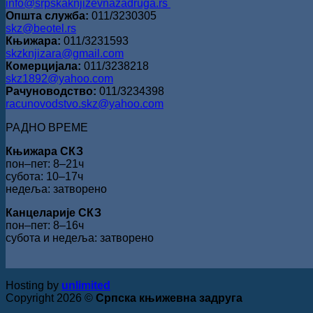
info@srpskaknjizevnazadruga.rs
Општа служба:
011/3230305
skz@beotel.rs
Књижара:
011/3231593
skzknjizara@gmail.com
Комерцијала:
011/3238218
skz1892@yahoo.com
Рачуноводство:
011/3234398
racunovodstvo.skz@yahoo.com
РАДНО ВРЕМЕ
Књижара СКЗ
пон‒пет: 8‒21ч
субота: 10‒17ч
недеља: затворено
Канцеларије СКЗ
пон‒пет: 8‒16ч
субота и недеља: затворено
Hosting by
unlimited
Copyright 2026 ©
Српска књижевна задруга