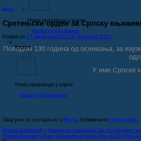
Вести
Нема производа у корпи.
Сретењски орден за Српску књижев
Назад у продавницу
Posted on
17. фебруар 2022.
18. фебруар 2022.
Поводом 130 година од оснивања, за изузе
Корпа
одл
У име Српске 
Нема производа у корпи.
Назад у продавницу
Овај унос је постављен у
Вести
. Забележите
стални линк
.
Матија Бећковић у Земунској гимназији: Да достигнемо т
Повереништво у Бару обновило је чланство за 33 стара ч