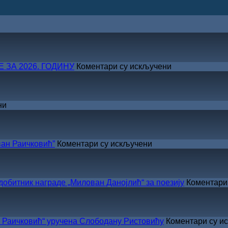
на
ЗА 2026. ГОДИНУ
Коментари су искључени
САША
РАДОЈЧИЋ
ДОБИТНИК
ЖИЧКЕ
на
ни
ХРИСОВУЉЕ
ВЕЛИКО
ЗА
ЛЕТЊЕ
2026.
СНИЖЕЊЕ
ГОДИНУ
на
ан Раичковић”
Коментари су искључени
У
Сали
СКЗ
одржано
тник награде „Милован Данојлић“ за поезију
Коментари
свечано
уручење
Награде
„Стеван
Раичковић“ уручена Слободану Ристовићу
Коментари су и
Раичковић”