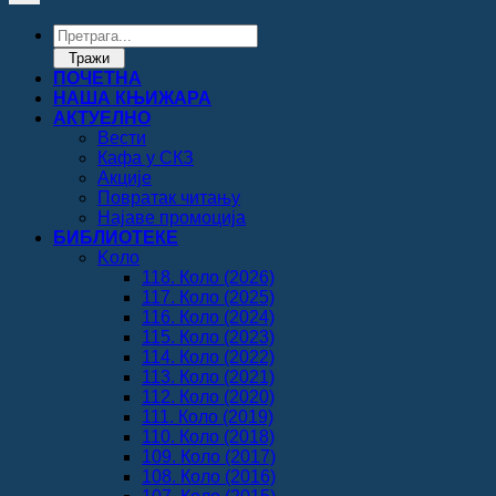
Products
search
Тражи
ПОЧЕТНА
НАША КЊИЖАРА
АКТУЕЛНО
Вести
Кафа у СКЗ
Акције
Повратак читању
Најаве промоција
БИБЛИОТЕКЕ
Koло
118. Коло (2026)
117. Коло (2025)
116. Коло (2024)
115. Коло (2023)
114. Коло (2022)
113. Коло (2021)
112. Коло (2020)
111. Коло (2019)
110. Коло (2018)
109. Коло (2017)
108. Коло (2016)