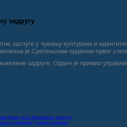
ну задругу
тне заслуге у чувању културних и идентит
икована је Сретењским орденом првог степ
књижевне задруге, Орден је примио управни
ираж Првог кола Књижевне задруге
лана и учланило 7 нових чланова