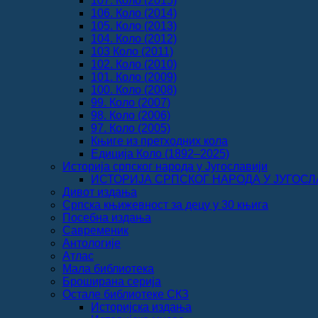
107. Коло (2015)
106. Коло (2014)
105. Коло (2013)
104. Коло (2012)
103 Коло (2011)
102. Коло (2010)
101. Коло (2009)
100. Коло (2008)
99. Коло (2007)
98. Коло (2006)
97. Коло (2005)
Књиге из претходних кола
Едиција Коло (1892‒2025)
Историја српског народа у Југославији
ИСТОРИЈА СРПСКОГ НАРОДА У ЈУГОСЛАВИ
Дивот издања
Српска књижевност за децу у 30 књига
Посебна издања
Савременик
Антологије
Атлас
Мала библиотека
Броширана серија
Остале библиотеке СКЗ
Историјска издања