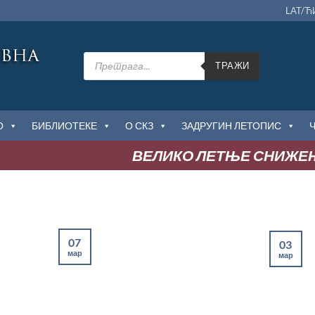
LAT/Ћ
Products
search
ТРАЖИ
О
БИБЛИОТЕКЕ
О СКЗ
ЗАДРУГИН ЛЕТОПИС
ВЕЛИКО ЛЕТЊЕ СНИЖЕЊЕ
:
07
03
мар
мар