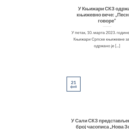
У Књижари СКЗ одрж
књижевно вече: „Пес
говоре“
У петак, 10. марта 2023. године
Књижари Српске књижевне за
одржано је [...]
21
феб
У Сали СКЗ представље
број часописа „Нова З