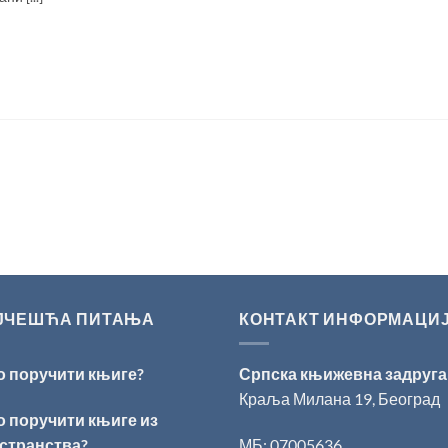
ЈЧЕШЋА ПИТАЊА
КОНТАКТ ИНФОРМАЦИ
о поручити књиге?
Српска књижевна задруга
Краља Милана 19, Београд
о поручити књиге из
странства?
МБ: 07005636