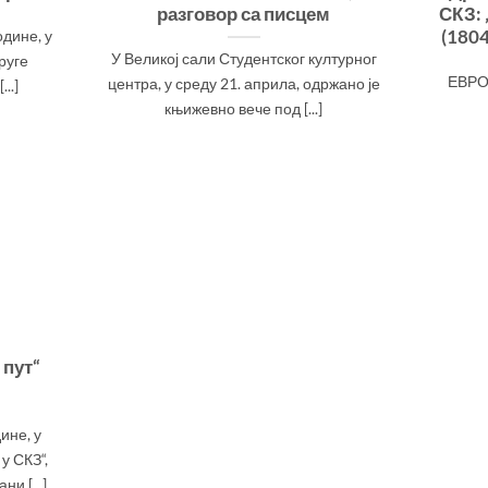
разговор са писцем
СКЗ: 
(180
одине, у
У Великој сали Студентског културног
руге
ЕВРО
центра, у среду 21. априла, одржано је
..]
књижевно вече под [...]
 пут“
дине, у
у СКЗ“,
и [...]