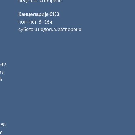
недеља: затворено
Канцеларије СКЗ
пон‒пет: 8‒16ч
субота и недеља: затворено
649
.rs
5
398
m