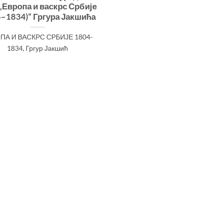
„Европа и васкрс Србије
4–1834)“ Гргура Јакшића
ПА И ВАСКРС СРБИЈЕ 1804-
1834, Гргур Јакшић