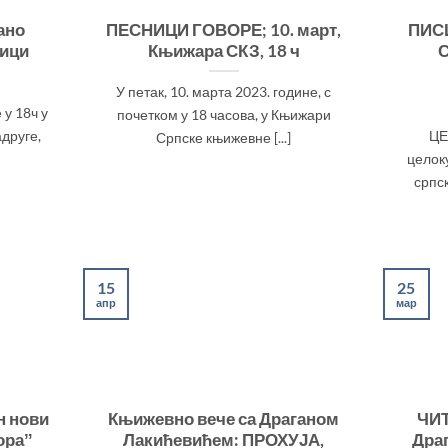
ано
ПЕСНИЦИ ГОВОРЕ; 10. март,
ПИС
ници
Књижара СКЗ, 18 ч
У петак, 10. марта 2023. године, с
 у 18ч у
почетком у 18 часова, у Књижари
друге,
ЦЕ
Српске књижевне [...]
целок
српск
25
15
мар
апр
н нови
Књижевно вече са Драганом
ЧИ
ораˮ
Лакићевићем: ПРОХУЈА,
Драг