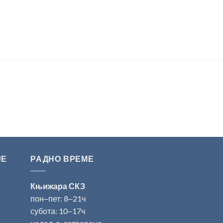
ЈЕ
РАДНО ВРЕМЕ
Књижара СКЗ
пон‒пет: 8‒21ч
субота: 10‒17ч