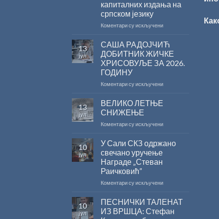
капиталних издања на
српском језику
Как
на
Коментари су искључени
Саопштење
поводом
САША РАДОЈЧИЋ
13
резултата
ДОБИТНИК ЖИЧКЕ
јул
конкурса
ХРИСОВУЉЕ ЗА 2026.
Министарства
ГОДИНУ
културе
за
на
Коментари су искључени
суфинансирање
САША
капиталних
РАДОЈЧИЋ
ВЕЛИКО ЛЕТЊЕ
13
издања
ДОБИТНИК
СНИЖЕЊЕ
јул
на
ЖИЧКЕ
на
Коментари су искључени
српском
ХРИСОВУЉЕ
ВЕЛИКО
језику
ЗА
ЛЕТЊЕ
У Сали СКЗ одржано
2026.
10
СНИЖЕЊЕ
ГОДИНУ
свечано уручење
јул
Награде „Стеван
Раичковић”
на
Коментари су искључени
У
Сали
ПЕСНИЧКИ ТАЛЕНАТ
10
СКЗ
ИЗ ВРШЦА: Стефан
јул
одржано