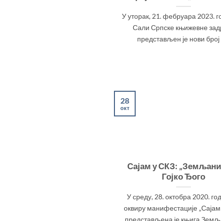
У уторак, 21. фебруара 2023. г
Сали Српске књижевне зад
представљен је нови број [.
28
окт
Сајам у СКЗ: „Земљани
Гојко Ђого
У среду, 28. октобра 2020. го
оквиру манифестације „Сајам 
представљена је књига Земљан