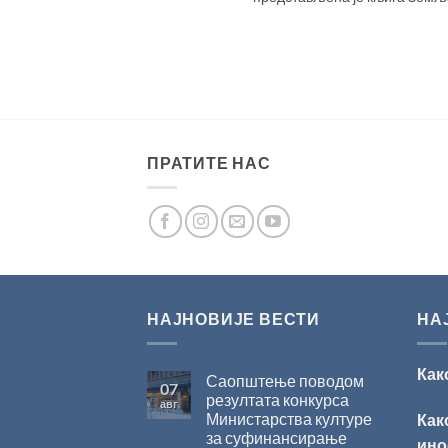
ПРАТИТЕ НАС
НАЈНОВИЈЕ ВЕСТИ
НА
Как
Саопштење поводом
07
резултата конкурса
авг
Министарства културе
Как
за суфинансирање
ино