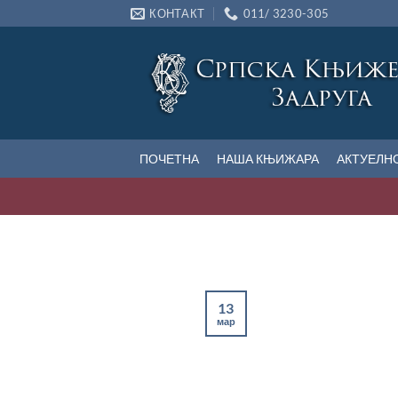
Прескочи
КОНТАКТ
011/ 3230-305
на
садржај
ПОЧЕТНА
НАША КЊИЖАРА
АКТУЕЛН
13
мар