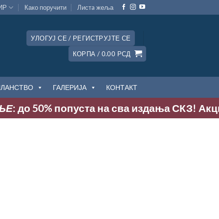
ИР
Како поручити
Листa жеља
УЛОГУЈ СЕ / РЕГИСТРУЈТЕ СЕ
КОРПА /
0.00
РСД
ЧЛАНСТВО
ГАЛЕРИЈА
КОНТАКТ
 до 50% попуста на сва издања СКЗ! Акција т