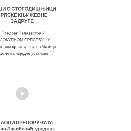
ЦИ О СТОГОДИШЊИЦИ
СРПСКЕ КЊИЖЕВНЕ
ЗАДРУГЕ
Предраг Палавестра У
ЛОКУПНОМ СРПСТВУ… У
упном српству, изузев Матице
е, нема ниједне установе [...]
ТАОЦИ ПРЕПОРУЧУЈУ:
ан Лакићевић, уредник