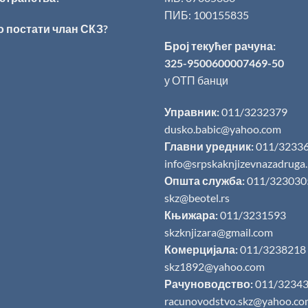
ПИБ: 100155835
о постати члан СКЗ?
Број текућег рачуна:
325-9500600007469-50
у ОТП банци
Управник:
011/3232379
dusko.babic@yahoo.com
Главни уредник:
011/3233
info@srpskaknjizevnazadruga
Општа служба:
011/323030
skz@beotel.rs
Књижара:
011/3231593
skzknjizara@gmail.com
Комерцијала:
011/3238218
skz1892@yahoo.com
Рачуноводство:
011/3234
racunovodstvo.skz@yahoo.co