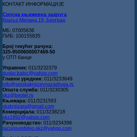
за
КОНТАКТ ИНФОРМАЦИЈЕ
поезију
Српска књижевна задруга
Краља Милана 19, Београд
МБ: 07005636
ПИБ: 100155835
Број текућег рачуна:
325-9500600007469-50
у ОТП банци
Управник:
011/3232379
dusko.babic@yahoo.com
Главни уредник:
011/3233649
info@srpskaknjizevnazadruga.rs
Општа служба:
011/3230305
skz@beotel.rs
Књижара:
011/3231593
skzknjizara@gmail.com
Комерцијала:
011/3238218
skz1892@yahoo.com
Рачуноводство:
011/3234398
racunovodstvo.skz@yahoo.com