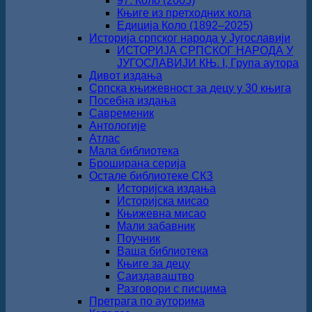
97. Коло (2005)
Књиге из претходних кола
Едиција Коло (1892‒2025)
Историја српског народа у Југославији
ИСТОРИЈА СРПСКОГ НАРОДА У
ЈУГОСЛАВИЈИ КЊ. I, Група аутора
Дивот издања
Српска књижевност за децу у 30 књига
Посебна издања
Савременик
Антологије
Атлас
Мала библиотека
Броширана серија
Остале библиотеке СКЗ
Историјска издања
Историјска мисао
Књижевна мисао
Мали забавник
Поучник
Ваша библиотека
Књиге за децу
Саиздаваштво
Разговори с писцима
Претрага по ауторима