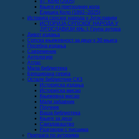
97. Коло (2005)
Књиге из претходних кола
Едиција Коло (1892‒2025)
Историја српског народа у Југославији
ИСТОРИЈА СРПСКОГ НАРОДА У
ЈУГОСЛАВИЈИ КЊ. I, Група аутора
Дивот издања
Српска књижевност за децу у 30 књига
Посебна издања
Савременик
Антологије
Атлас
Мала библиотека
Броширана серија
Остале библиотеке СКЗ
Историјска издања
Историјска мисао
Књижевна мисао
Мали забавник
Поучник
Ваша библиотека
Књиге за децу
Саиздаваштво
Разговори с писцима
Претрага по ауторима