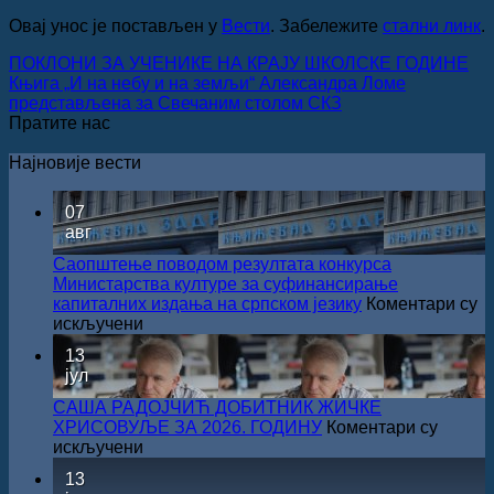
Овај унос је постављен у
Вести
. Забележите
стални линк
.
ПОКЛОНИ ЗА УЧЕНИКЕ НА КРАЈУ ШКОЛСКЕ ГОДИНЕ
Књига „И на небу и на земљи“ Александра Ломе
представљена за Свечаним столом СКЗ
Пратите нас
Најновије вести
07
авг
Саопштење поводом резултата конкурса
Министарства културе за суфинансирање
капиталних издања на српском језику
Коментари су
на
искључени
Саопштење
13
поводом
јул
резултата
конкурса
САША РАДОЈЧИЋ ДОБИТНИК ЖИЧКЕ
Министарства
ХРИСОВУЉЕ ЗА 2026. ГОДИНУ
Коментари су
културе
на
искључени
за
САША
13
суфинансирање
РАДОЈЧИЋ