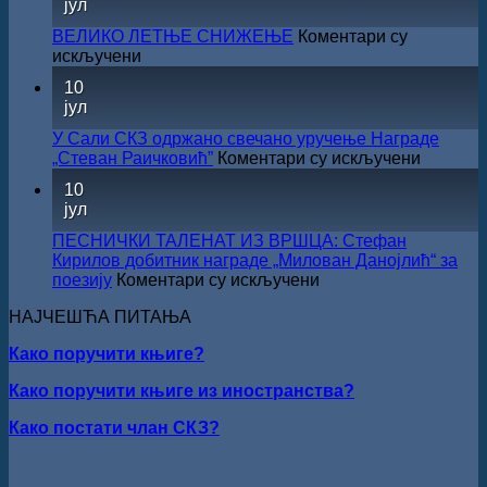
јул
капиталних
ДОБИТНИК
издања
ЖИЧКЕ
ВЕЛИКО ЛЕТЊЕ СНИЖЕЊЕ
Коментари су
на
ХРИСОВУЉЕ
на
искључени
српском
ЗА
ВЕЛИКО
језику
10
2026.
ЛЕТЊЕ
јул
ГОДИНУ
СНИЖЕЊЕ
У Сали СКЗ одржано свечано уручење Награде
на
„Стеван Раичковић”
Коментари су искључени
У
10
Сали
јул
СКЗ
одржан
ПЕСНИЧКИ ТАЛЕНАТ ИЗ ВРШЦА: Стефан
свечано
Кирилов добитник награде „Милован Данојлић“ за
уручењ
на
поезију
Коментари су искључени
Наград
ПЕСНИЧКИ
„Стеван
НАЈЧЕШЋА ПИТАЊА
ТАЛЕНАТ
Раичков
ИЗ
Како поручити књиге?
ВРШЦА:
Стефан
Како поручити књиге из иностранства?
Кирилов
добитник
Како постати члан СКЗ?
награде
„Милован
Данојлић“