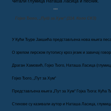
читали глумица Наташа Ласица и песник.
***
Гојко Ђого, „Пут за Хум“ (114. Коло СКЗ)
У Кући Ђуре Јакшића представљена нова књига песам
О зрелом лирском путопису кроз језик и завичај гово
Драган Хамовић, Гојко Ђого, Наташа Ласица (глумиц
Гојко Ђого, „Пут за Хум“
Представљена књига „Пут за Хум“ Гојка Ђога: Кућа Ђу
Стихове су казивали аутор и Наташа Ласица, глумиц