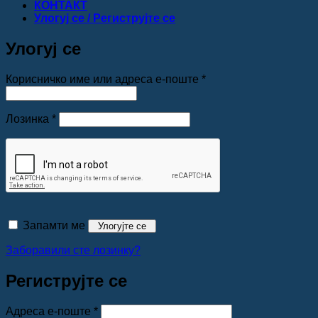
КОНТАКТ
Улогуј се / Региструјте се
Улогуј се
Обавезно
Корисничко име или адреса е-поште
*
Обавезно
Лозинка
*
Запамти ме
Улогујте се
Заборавили сте лозинку?
Региструјте се
Обавезно
Адреса е-поште
*