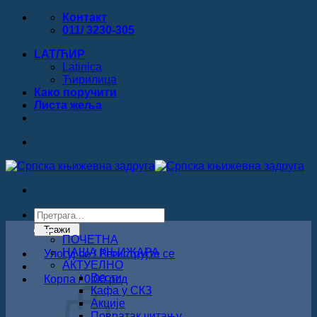
Прескочи
Контакт
на
011/ 3230-305
садржај
LAT/ЋИР
Latinica
Ћирилица
Како поручити
Листa жеља
Products
search
Тражи
ПОЧЕТНА
НАША КЊИЖАРА
Улогуј се / Региструјте се
АКТУЕЛНО
Вести
Корпа /
0.00
рсд
Кафа у СКЗ
Акције
Повратак читању