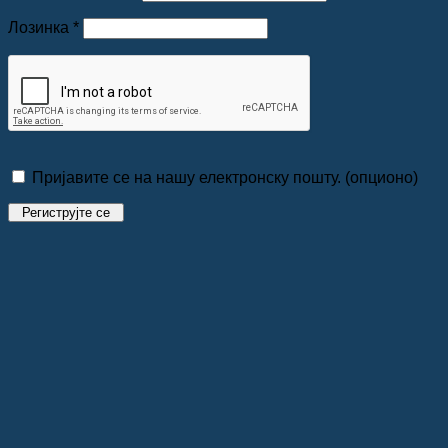
Обавезно
Лозинка
*
Пријавите се на нашу електронску пошту.
(опционо)
Региструјте се