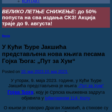
КОНТАКТ
ВЕЛИКО ЛЕТЊЕ СНИЖЕЊЕ
: до 50%
попуста на сва издања СКЗ! Акција
траје до 9. августа!
Вести
У Кући Ђуре Јакшића
представљена нова књига песама
Гојка Ђога: „Пут за Хум“
Posted on
10. мај 2023.
10. мај 2023.
У уторак, 9. маја 2023. године, у Кући Ђуре
Јакшића представљена је књига
„Пут за Хум“
Гојка Ђога
, коју је Српска књижевна задруга
објавила у
јубиларном 114. Колу
.
О књизи је говорио Драган Хамовић, а стихове су