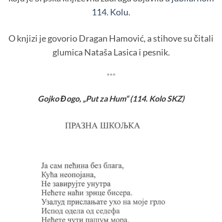
114. Kolu
.
O knjizi je govorio Dragan Hamović, a stihove su čitali
glumica Nataša Lasica i pesnik.
***
Gojko Đogo, „Put za Hum“ (114. Kolo SKZ)