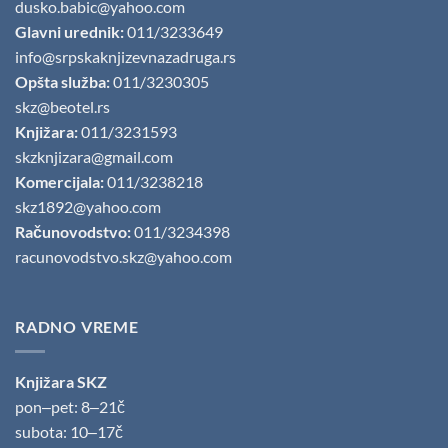
dusko.babic@yahoo.com
Glavni urednik:
011/3233649
info@srpskaknjizevnazadruga.rs
Opšta služba:
011/3230305
skz@beotel.rs
Knjižara:
011/3231593
skzknjizara@gmail.com
Komercijala:
011/3238218
skz1892@yahoo.com
Računovodstvo:
011/3234398
racunovodstvo.skz@yahoo.com
RADNO VREME
Knjižara SKZ
pon‒pet: 8‒21č
subota: 10‒17č