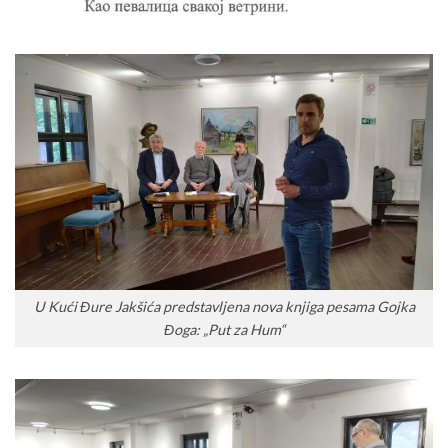
U Kući Đure Jakšića predstavljena nova knjiga pesama Gojka
Đoga: „Put za Hum“