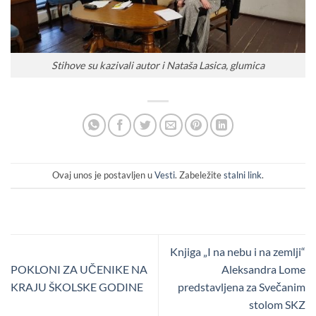
Stihove su kazivali autor i Nataša Lasica, glumica
Ovaj unos je postavljen u
Vesti
. Zabeležite
stalni link
.
Knjiga „I na nebu i na zemlji“
POKLONI ZA UČENIKE NA
Aleksandra Lome
KRAJU ŠKOLSKE GODINE
predstavljena za Svečanim
stolom SKZ