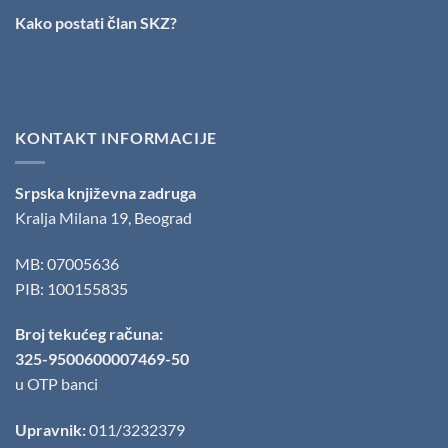
Slobodanu
Kako postati član SKZ?
Ristoviću
KONTAKT INFORMACIJE
Srpska književna zadruga
Kralja Milana 19, Beograd
MB: 07005636
PIB: 100155835
Broj tekućeg računa:
325-9500600007469-50
u OTP banci
Upravnik:
011/3232379