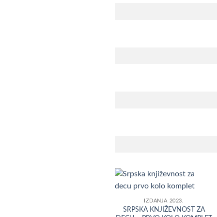
Dodaj
IZDANJA 2023.
u
SRPSKA KNJIŽEVNOST ZA
Listu
želja