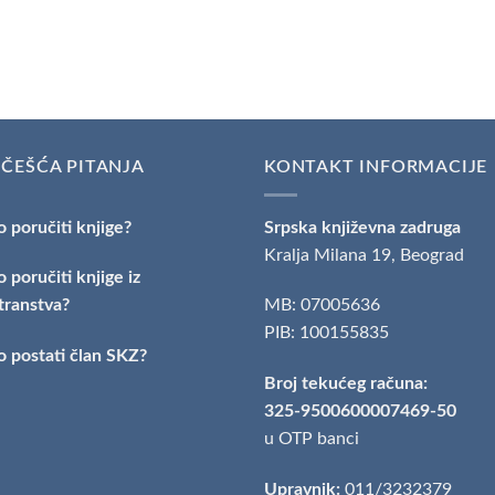
ČEŠĆA PITANJA
KONTAKT INFORMACIJE
 poručiti knjige?
Srpska književna zadruga
Kralja Milana 19, Beograd
 poručiti knjige iz
transtva?
MB: 07005636
PIB: 100155835
 postati član SKZ?
Broj tekućeg računa:
325-9500600007469-50
u OTP banci
Upravnik:
011/3232379