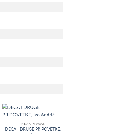
Dodaj
IZDANJA 2023.
u
DECA I DRUGE PRIPOVETKE,
Listu
želja