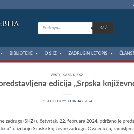
Products
search
TRAŽI
BIBLIOTEKE
O SKZ
ZADRUGIN LETOPIS
ČLANS
VESTI
,
KAFA U SKZ
predstavljena edicija „Srpska književn
POSTED ON
22. FEBRUAR 2024.
ne zadruge (SKZ) u četvrtak, 22. februara 2024. održano je preds
decu“
, u izdanju Srpske književne zadruge. Ova edicija, zamišlje