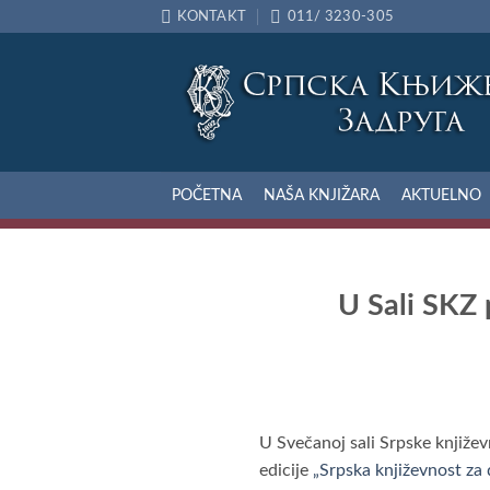
Preskoči
KONTAKT
011/ 3230-305
na
sadržaj
POČETNA
NAŠA KNJIŽARA
AKTUELNO
U Sali SKZ 
U Svečanoj sali Srpske književ
edicije
„Srpska književnost za 