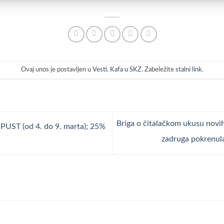
Ovaj unos je postavljen u
Vesti
,
Kafa u SKZ
. Zabeležite
stalni link
.
Briga o čitalačkom ukusu novih
 (od 4. do 9. marta); 25%
zadruga pokrenul