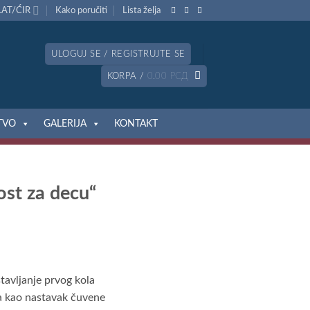
LAT/ĆIR
Kako poručiti
Lista želja
ULOGUJ SE / REGISTRUJTE SE
KORPA /
0.00
РСД
TVO
GALERIJA
KONTAKT
ost za decu“
tavljanje prvog kola
na kao nastavak čuvene