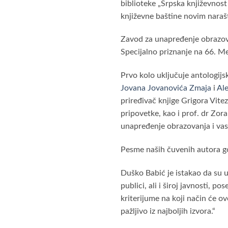
biblioteke „Srpska književnost
književne baštine novim naraš
Zavod za unapređenje obrazovanj
Specijalno priznanje na 66. 
Prvo kolo uključuje antologijs
Jovana Jovanovića Zmaja
i
Al
priređivač knjige Grigora Vitez
pripovetke, kao i prof. dr Zo
unapređenje obrazovanja i vas
Pesme naših čuvenih autora go
Duško Babić je istakao da su u 
publici, ali i široj javnosti, 
kriterijume na koji način će o
pažljivo iz najboljih izvora.“