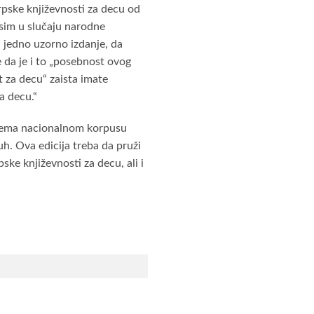
srpske književnosti za decu od
osim u slučaju narodne
vi jedno uzorno izdanje, da
e da je i to „posebnost ovog
t za decu“ zaista imate
a decu.“
prema nacionalnom korpusu
uh. Ova edicija treba da pruži
ke književnosti za decu, ali i