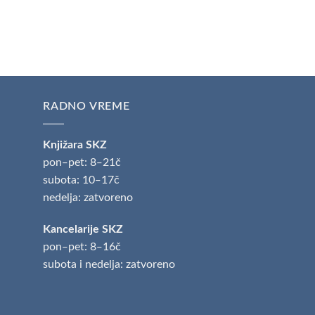
RADNO VREME
Knjižara SKZ
pon‒pet: 8‒21č
subota: 10‒17č
nedelja: zatvoreno
Kancelarije SKZ
pon‒pet: 8‒16č
subota i nedelja: zatvoreno