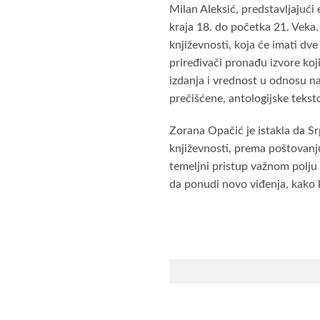
Milan Aleksić, predstavljajući 
kraja 18. do početka 21. Veka
književnosti, koja će imati dve
priređivači pronađu izvore koji
izdanja i vrednost u odnosu na
prečišćene, antologijske tekst
Zorana Opačić je istakla da S
književnosti, prema poštovanju
temeljni pristup važnom polju 
da ponudi novo viđenja, kako k