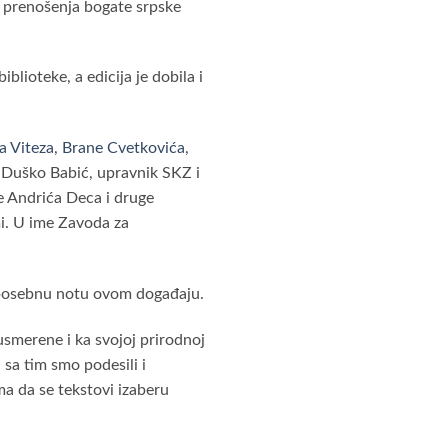
 i prenošenja bogate srpske
blioteke, a edicija je dobila i
a Viteza
,
Brane Cvetkovića
,
su Duško Babić, upravnik SKZ i
Ive Andrića Deca i druge
mi. U ime Zavoda za
o posebnu notu ovom događaju.
 usmerene i ka svojoj prirodnoj
 sa tim smo podesili i
ma da se tekstovi izaberu