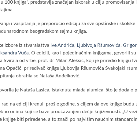
 u 100 knjiga“, predstavlja značajan iskorak u cilju promovisanja
tajima.
a i vaspitanja je preporučio ediciju za sve opštinske i školske bi
Međunarodnom beogradskom sajmu knjiga.
ke izbore iz stvaralaštva
Ive Andrića
,
Ljubivoja Ršumovića
,
Grigor
eksandra Vuča
. O ediciji, kao i pojedinačnim knjigama, govorili 
a Svirala od vrbe, prof. dr Milan Aleksić, koji je priredio knjigu 
rana Opačić, priređivač knjige Ljubovija Ršumovića Svakojaki ršu
pitanja obratila se Nataša Anđelković.
vorila je Nataša Lasica, istaknuta mlada glumica, što je dodal
rad na ediciji krenuli prošle godine, s ciljem da ove knjige budu
posebno onima koji se bave proučavanjem dečje književnosti: „U vezi
ve knjige biti priređene, a to znači po najvišim naučnim standardi