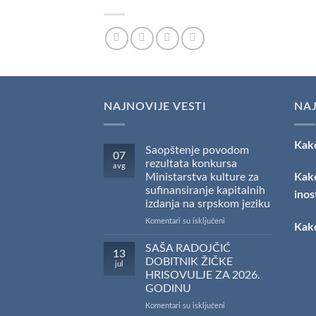
NAJNOVIJE VESTI
NAJ
Kako
Saopštenje povodom
07
rezultata konkursa
avg
Ministarstva kulture za
Kako
sufinansiranje kapitalnih
inos
izdanja na srpskom jeziku
na
Komentari su isključeni
Kako
Saopštenje
povodom
SAŠA RADOJČIĆ
13
rezultata
DOBITNIK ŽIČKE
jul
konkursa
HRISOVULJE ZA 2026.
Ministarstva
GODINU
kulture
za
na
Komentari su isključeni