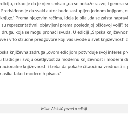
ediciju, rekao je da je njen smisao „da se pokaže razvoj i geneza 
. Predviđeno je da svaki autor bude zastupljen jednom knjigom, 
 knjige.“ Prema njegovim rečima, ideja je bila „da se zaista napra
 su reprezentativni, objavljeni prema poslednjoj piščevoj volji“, t
 druga, koja se mogu pronaći svuda. U ediciji „Srpska književnos
ove i vrlo stručne predgovore koji vas uvode u svet književnosti z
rpska književna zadruga „ovom edicijom potvrđuje svoj interes 
 tradicije i svoju osetljivost za modernu književnost i moderni d
nacionalne književnosti i treba da pokaže čitaocima vrednosti srps
lasika tako i modernih pisaca.“
Milan Aleksić govori o ediciji