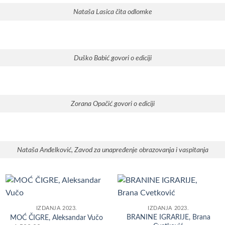
Nataša Lasica čita odlomke
Duško Babić govori o ediciji
Zorana Opačić govori o ediciji
Nataša Anđelković, Zavod za unapređenje obrazovanja i vaspitanja
Dodaj
Dodaj
IZDANJA 2023.
IZDANJA 2023.
u
u
BRANINE IGRARIJE, Brana
Listu
Listu
MOĆ ČIGRE, Aleksandar Vučo
želja
želja