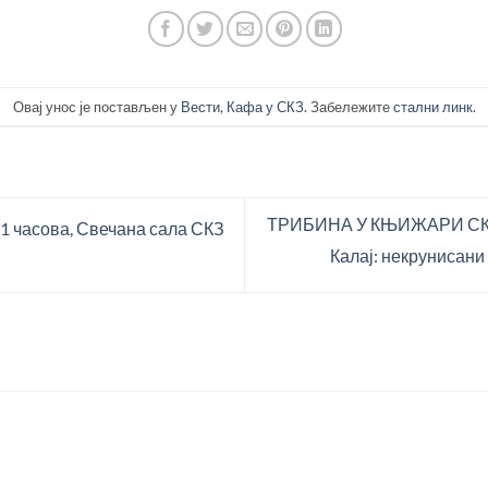
Овај унос је постављен у
Вести
,
Кафа у СКЗ
. Забележите
стални линк
.
ТРИБИНА У КЊИЖАРИ СКЗ:
11 часова, Свечана сала СКЗ
Калај: некрунисани 