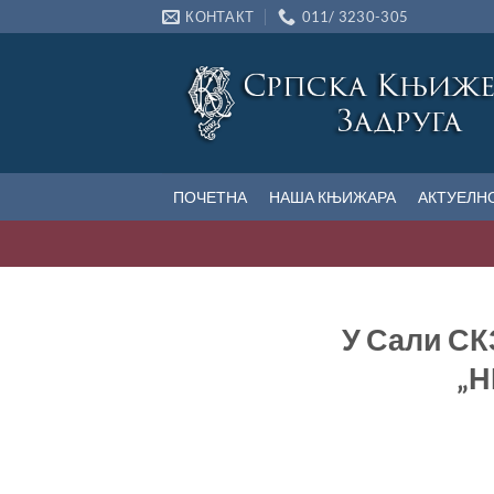
Прескочи
КОНТАКТ
011/ 3230-305
на
садржај
ПОЧЕТНА
НАША КЊИЖАРА
АКТУЕЛН
У Сали СК
„Н