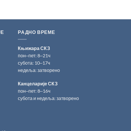
ЈЕ
РАДНО ВРЕМЕ
Књижара СКЗ
пон‒пет: 8‒21ч
субота: 10‒17ч
недеља: затворено
Канцеларије СКЗ
пон‒пет: 8‒16ч
субота и недеља: затворено