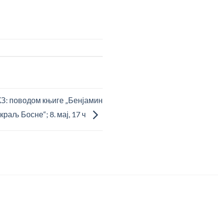
 поводом књиге „Бенјамин
краљ Босне“; 8. мај, 17 ч