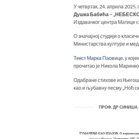
У четвртак, 24. априла 2025
Душка Бабића
‒
„НЕБЕСКО
Издавачког центра Матице с
О значајној студији о класич
Министарства културе и мед
Текст Марка Паовице
, у ко
прочитао је Никола Маринков
Одабране стихове из Његоше
као и љубавну песму „Ноћ с
ПРОФ. ДР СИНИША