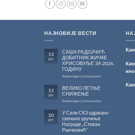
НАЈНОВИЈЕ ВЕСТИ
НА
Как
САША РАДОЈЧИЋ
13
ДОБИТНИК ЖИЧКЕ
јул
ХРИСОВУЉЕ ЗА 2026.
Как
ГОДИНУ
ино
на
Коментари су искључени
САША
Как
РАДОЈЧИЋ
ВЕЛИКО ЛЕТЊЕ
13
ДОБИТНИК
СНИЖЕЊЕ
јул
ЖИЧКЕ
на
Коментари су искључени
ХРИСОВУЉЕ
ВЕЛИКО
ЗА
ЛЕТЊЕ
У Сали СКЗ одржано
2026.
10
СНИЖЕЊЕ
ГОДИНУ
свечано уручење
јул
Награде „Стеван
Раичковић”