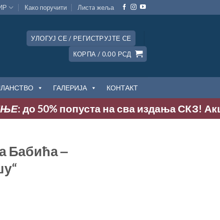
ИР
Како поручити
Листa жеља
УЛОГУЈ СЕ / РЕГИСТРУЈТЕ СЕ
КОРПА /
0.00
РСД
ЧЛАНСТВО
ГАЛЕРИЈА
КОНТАКТ
Е
: до 50% попуста на сва издања СКЗ! Акција
а Бабића ‒
шу“