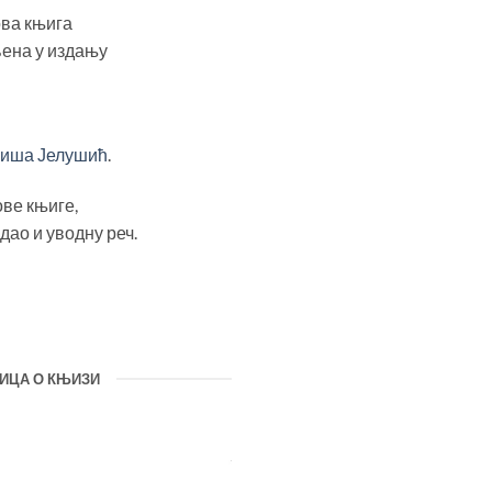
ова књига
љена у издању
иниша Јелушић
.
ове књиге,
дао и уводну реч.
ИЦА О КЊИЗИ