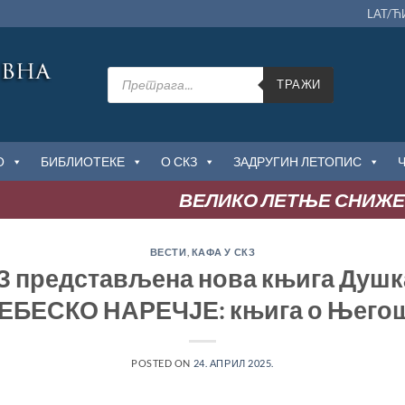
LAT/Ћ
Products
search
ТРАЖИ
О
БИБЛИОТЕКЕ
О СКЗ
ЗАДРУГИН ЛЕТОПИС
ВЕЛИКО ЛЕТЊЕ СНИЖЕЊ
ВЕСТИ
,
КАФА У СКЗ
З представљена нова књига Душк
ЕБЕСКО НАРЕЧЈЕ: књига о Њего
POSTED ON
24. АПРИЛ 2025.