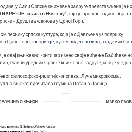
. године, у Сали Српске књижевне задруге представљена је н
 НАРЕЧЈЕ: књига о Његошу“
, која је прошле године објав
рпске – Друштва чланова у Црној Гори.
ном песнику српске културе, која је објављена уз подршку
ија Црне Горе,
говорио је, путем видео-позива, академик С
јем је овај књижевни критичар изнео своје виђење Бабићеве н
ић, главни уредник Српске књижевне задруге, који је уједно 
вог филозофско-религијског спева „Луча микрокозма“,
купља вијека“, прочитала глумица Наташа Ласица.
 ЈЕЛУШИЋ О КЊИЗИ
МАРКО ПАОВ