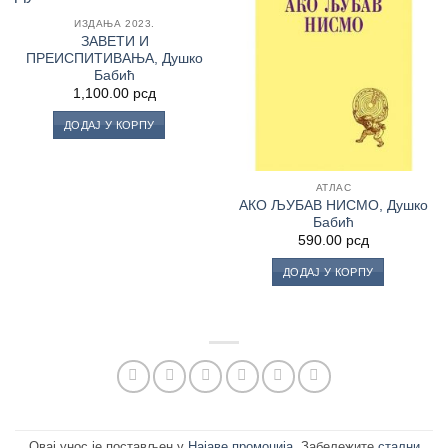
Листу
Листу
ИЗДАЊА 2023.
жеља
жеља
ЗАВЕТИ И
ПРЕИСПИТИВАЊА, Душко
Бабић
1,100.00
рсд
ДОДАЈ У КОРПУ
АТЛАС
АКО ЉУБАВ НИСМО, Душко
Бабић
590.00
рсд
ДОДАЈ У КОРПУ
Овај унос је постављен у
Најаве промоција
. Забележите
стални