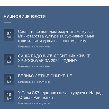
НАЈНОВИЈЕ ВЕСТИ
Саопштење поводом резултата конкурса
07
Министарства културе за суфинансирање
авг
капиталних издања на српском језику
на
Коментари су искључени
Саопштење
поводом
САША РАДОЈЧИЋ ДОБИТНИК ЖИЧКЕ
13
резултата
ХРИСОВУЉЕ ЗА 2026. ГОДИНУ
јул
конкурса
на
Коментари су искључени
Министарства
САША
културе
РАДОЈЧИЋ
за
ВЕЛИКО ЛЕТЊЕ СНИЖЕЊЕ
13
ДОБИТНИК
суфинансирање
јул
на
Коментари су искључени
ЖИЧКЕ
капиталних
ВЕЛИКО
ХРИСОВУЉЕ
издања
ЛЕТЊЕ
ЗА
на
У Сали СКЗ одржано свечано уручење Награде
СНИЖЕЊЕ
10
2026.
српском
„Стеван Раичковић”
јул
ГОДИНУ
језику
на
Коментари су искључени
У