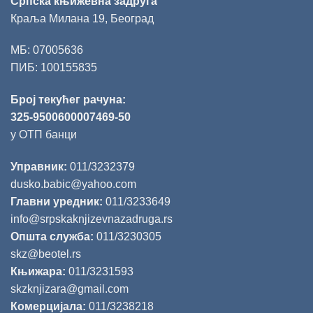
Српска књижевна задруга
Краља Милана 19, Београд
МБ: 07005636
ПИБ: 100155835
Број текућег рачуна:
325-9500600007469-50
у ОТП банци
Управник:
011/3232379
dusko.babic@yahoo.com
Главни уредник:
011/3233649
info@srpskaknjizevnazadruga.rs
Општа служба:
011/3230305
skz@beotel.rs
Књижара:
011/3231593
skzknjizara@gmail.com
Комерцијала:
011/3238218