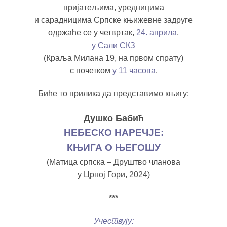
пријатељима, уредницима
и сарадницима Српске књижевне задруге
одржаће се у четвртак,
24. априла
,
у Сали СКЗ
(Краља Милана 19, на првом спрату)
с почетком
у 11 часова
.
Биће то прилика да представимо књигу:
Душко Бабић
НЕБЕСКО НАРЕЧЈЕ:
КЊИГА О ЊЕГОШУ
(Матица српска – Друштво чланова
у Црној Гори, 2024)
***
Учествују: