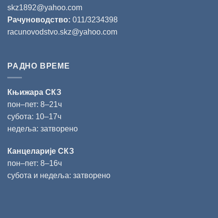
skz1892@yahoo.com
Рачуноводство:
011/3234398
racunovodstvo.skz@yahoo.com
РАДНО ВРЕМЕ
Књижара СКЗ
пон‒пет: 8‒21ч
субота: 10‒17ч
недеља: затворено
Канцеларије СКЗ
пон‒пет: 8‒16ч
субота и недеља: затворено