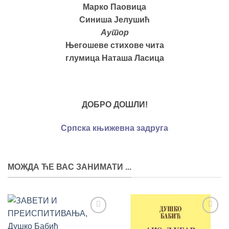
Марко Паовица
Синиша Јелушић
Аутор
Његошеве стихове чита
глумица Наташа Ласица
ДОБРО ДОШЛИ!
Српска књижевна задруга
МОЖДА ЋЕ ВАС ЗАНИМАТИ ...
Додај
Додај
у
у