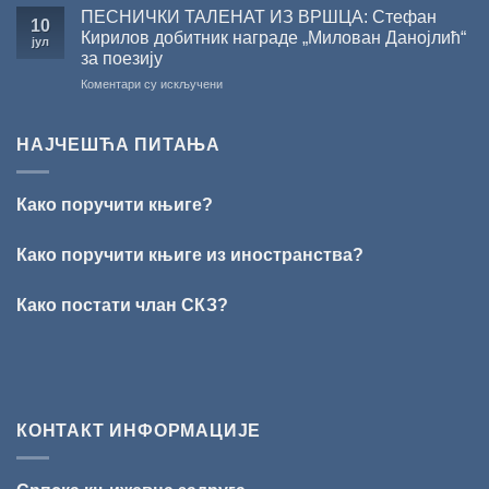
Сали
ПЕСНИЧКИ ТАЛЕНАТ ИЗ ВРШЦА: Стефан
10
СКЗ
Кирилов добитник награде „Милован Данојлић“
јул
одржано
за поезију
свечано
на
Коментари су искључени
уручење
ПЕСНИЧКИ
Награде
ТАЛЕНАТ
„Стеван
ИЗ
Раичковић”
НАЈЧЕШЋА ПИТАЊА
ВРШЦА:
Стефан
Кирилов
Како поручити књиге?
добитник
награде
„Милован
Како поручити књиге из иностранства?
Данојлић“
за
Како постати члан СКЗ?
поезију
КОНТАКТ ИНФОРМАЦИЈЕ