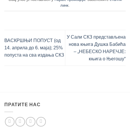
линк
.
У Сали СКЗ представљена
ВАСКРШЊИ ПОПУСТ (од
нова књига Душка Бабића
14. априла до 6. маја); 25%
‒ „НЕБЕСКО НАРЕЧЈЕ:
попуста на сва издања СКЗ
књига о Његошу“
ПРАТИТЕ НАС