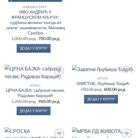
ИЗДАЊА 2025.
ИВО АНДРИЋ У
ФРАНЦУСКОМ КЉУЧУ:
судбина великог писца из
„мале“ књижевности, Миливој
Сребро
Оригинална
Тренутна
1,000.00
рсд
700.00
рсд
цена
цена
је
је:
ДОДАЈ У КОРПУ
била:
700.00 рсд.
1,000.00 рсд.
АТЛАС
Додај
Додај
ЗАВЕТНЕ, Љубиша Ђидић
у
у
АТЛАС
Оригинална
Трену
Листу
Листу
790.00
рсд
600.00
рсд
ЦРНА БАЈКА: сабране песме,
цена
цена
жеља
жеља
Радован Караџић
је
је:
ДОДАЈ У КОРПУ
Оригинална
Тренутна
била:
600.00
1,200.00
рсд
960.00
рсд
цена
цена
790.00 рсд.
је
је:
ДОДАЈ У КОРПУ
била:
960.00 рсд.
1,200.00 рсд.