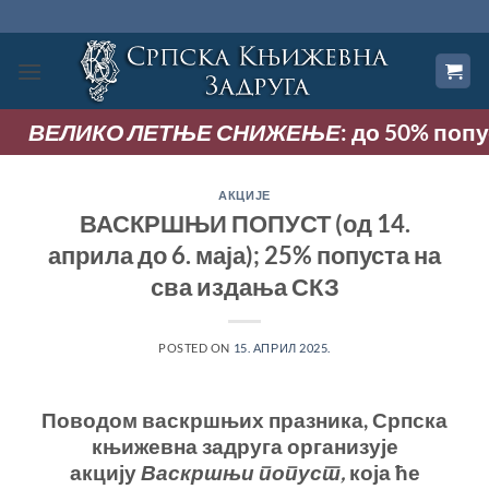
Прескочи
на
садржај
ЊЕ СНИЖЕЊЕ
: до 50% попуста на сва издања
АКЦИЈЕ
ВАСКРШЊИ ПОПУСТ (од 14.
априла до 6. маја); 25% попуста на
сва издања СКЗ
POSTED ON
15. АПРИЛ 2025.
Поводом васкршњих празника, Српска
књижевна задруга организује
акцију
Васкршњи попуст,
која ће