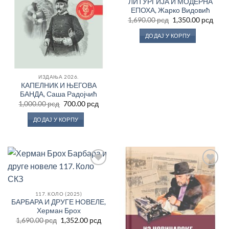
ЛИТУРГИЈА И МОДЕРНА
ЕПОХА, Жарко Видовић
Оригинална
Трен
1,690.00
рсд
1,350.00
рсд
цена
цен
је
је:
ДОДАЈ У КОРПУ
била:
1,350
1,690.00 рсд.
ИЗДАЊА 2026.
КАПЕЛНИК И ЊЕГОВА
БАНДА, Саша Радојчић
Оригинална
Тренутна
1,000.00
рсд
700.00
рсд
цена
цена
је
је:
ДОДАЈ У КОРПУ
била:
700.00 рсд.
1,000.00 рсд.
Додај
Додај
у
у
Листу
Листу
жеља
жеља
117. КОЛО (2025)
БАРБАРА И ДРУГЕ НОВЕЛЕ,
Херман Брох
Оригинална
Тренутна
1,690.00
рсд
1,352.00
рсд
цена
цена