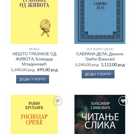
жеља
жеља
АТЛАС
115. КОЛО (2023)
НЕШТО ТРАЈНИЈЕ ОД
САБРАНА ДЕЛА, Данило
ЖИВОТА, Божидар
Трећи (Бањски)
Младеновић
Оригинална
Трен
1,390.00
рсд
1,112.00
рсд
цена
цен
Оригинална
Тренутна
1,390.00
рсд
695.00
рсд
је
је:
цена
цена
ДОДАЈ У КОРПУ
била:
1,112
је
је:
ДОДАЈ У КОРПУ
1,390.00 рсд.
била:
695.00 рсд.
1,390.00 рсд.
Додај
Додај
у
у
Листу
Листу
жеља
жеља