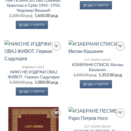
ПАРТИЗАНСКО ЉЕТОВАЊЕ:
је
је:
Хрватска и Срби 1945–1950,
ДОДАЈ У КОРПУ
била:
2,000
Чедомир Вишњић
2,500.00 рсд.
Оригинална
Тренутна
2,200.00
рсд
1,650.00
рсд
цена
цена
је
је:
ДОДАЈ У КОРПУ
била:
1,650.00 рсд.
2,200.00 рсд.
Додај
Додај
у
у
117. КОЛО (2025)
Листу
Листу
ИЗАБРАНИ СПИСИ, Милан
жеља
жеља
ИЗДАЊА 2025.
Кашанин
НИКО НЕ ИЗДРЖИ ОВАЈ
Оригинална
Трен
1,690.00
рсд
1,352.00
рсд
ЖИВОТ, Герман Садулајев
цена
цен
Оригинална
Тренутна
1,300.00
рсд
1,000.00
рсд
је
је:
ДОДАЈ У КОРПУ
цена
цена
била:
1,352
је
је:
1,690.00 рсд.
ДОДАЈ У КОРПУ
била:
1,000.00 рсд.
1,300.00 рсд.
Додај
Додај
у
у
117. КОЛО (2025)
Листу
Листу