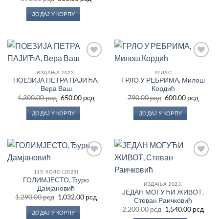
цена
цена
је
је:
ДОДАЈ У КОРПУ
била:
500.00 рсд.
690.00 рсд.
Додај
Додај
у
у
ИЗДАЊА 2023.
АТЛАС
Листу
Листу
ПОЕЗИЈА ПЕТРА ПАЈИЋА,
ГРЛО У РЕБРИМА, Милош
жеља
жеља
Вера Ваш
Кордић
Оригинална
Тренутна
Оригинална
Трену
1,300.00
рсд
650.00
рсд
790.00
рсд
600.00
рсд
цена
цена
цена
цена
је
је:
је
је:
ДОДАЈ У КОРПУ
ДОДАЈ У КОРПУ
била:
650.00 рсд.
била:
600.00
1,300.00 рсд.
790.00 рсд.
Додај
Додај
у
у
115. КОЛО (2023)
Листу
Листу
ГОЛИМЈЕСТО, Ђуро
жеља
жеља
ИЗДАЊА 2023.
Дамјановић
ЈЕДАН МОГУЋИ ЖИВОТ,
Оригинална
Тренутна
1,290.00
рсд
1,032.00
рсд
Стеван Раичковић
цена
цена
Оригинална
Трен
је
је:
2,200.00
рсд
1,540.00
рсд
ДОДАЈ У КОРПУ
цена
цен
била:
1,032.00 рсд.