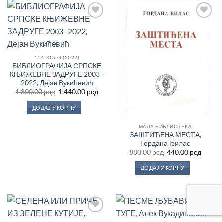
Додај
Додај
у
у
Листу
Листу
жеља
жеља
114. КОЛО (2022)
БИБЛИОГРАФИЈА СРПСКЕ
КЊИЖЕВНЕ ЗАДРУГЕ 2003‒
2022, Дејан Вукићевић
Оригинална
Тренутна
1,800.00
рсд
1,440.00
рсд
цена
цена
је
је:
ДОДАЈ У КОРПУ
била:
1,440.00 рсд.
1,800.00 рсд.
МАЛА БИБЛИОТЕКА
ЗАШТИЋЕНА МЕСТА,
Гордана Ђилас
Оригинална
Трену
880.00
рсд
440.00
рсд
цена
цена
је
је:
ДОДАЈ У КОРПУ
била:
440.00
880.00 рсд.
Додај
Додај