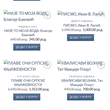
850.00 рсд.
ДИВОТ ИЗДАЊА
Додај
Додај
ПИСМО, Иван В. Лалић
у
у
ИЗДАЊА 2023.
Оригинална
Трен
Листу
Листу
1,390.00
рсд
1,000.00
рсд
НИЈЕ ТО МОЈА ВОДА, Благоје
цена
цен
жеља
жеља
Баковић
је
је:
ДОДАЈ У КОРПУ
Оригинална
Тренутна
била:
1,000
690.00
рсд
345.00
рсд
цена
цена
1,390.00 рсд.
је
је:
ДОДАЈ У КОРПУ
била:
345.00 рсд.
690.00 рсд.
Додај
Додај
у
у
114. КОЛО (2022)
ПОСЕБНА ИЗДАЊА
Листу
Листу
ПЛАВЕ ОЧИ СРПСКЕ
ХВАЛИСАВИ ВОЈНИК, Тит
жеља
жеља
КЊИЖЕВНОСТИ
Макције Плаут
Оригинална
Тренутна
Оригинална
Трену
1,690.00
рсд
1,352.00
рсд
990.00
рсд
700.00
рсд
цена
цена
цена
цена
је
је:
је
је:
ДОДАЈ У КОРПУ
ДОДАЈ У КОРПУ
била:
1,352.00 рсд.
била:
700.00
1,690.00 рсд.
990.00 рсд.