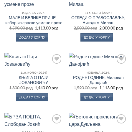
Додај
Додај
у
у
Листу
Листу
жеља
жеља
ИЗДАЊА 2024.
116. КОЛО (2024)
МАЛЕ И ВЕЛИКЕ ПРИЧЕ –
ОГЛЕДИ О ПРАВОСЛАВЉУ,
избор из српске усмене прозе
Никодим Милаш
Оригинална
Тренутна
Оригинална
Трен
1,590.00
рсд
1,113.00
рсд
2,500.00
рсд
2,000.00
рсд
цена
цена
цена
цен
је
је:
је
је:
ДОДАЈ У КОРПУ
ДОДАЈ У КОРПУ
била:
1,113.00 рсд.
била:
2,000
1,590.00 рсд.
2,500.00 рсд.
Додај
Додај
у
у
116. КОЛО (2024)
ИЗДАЊА 2024.
Листу
Листу
КЊИГА О ПАЈИ
РОДНЕ ГОДИНЕ, Милован
жеља
жеља
ЈОВАНОВИЋУ
Данојлић
Оригинална
Тренутна
Оригинална
Трен
1,800.00
рсд
1,440.00
рсд
1,590.00
рсд
1,113.00
рсд
цена
цена
цена
цен
је
је:
је
је:
ДОДАЈ У КОРПУ
ДОДАЈ У КОРПУ
била:
1,440.00 рсд.
била:
1,113
1,800.00 рсд.
1,590.00 рсд.
Додај
Додај
у
у