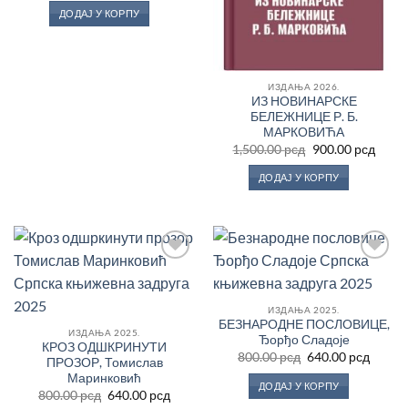
је
је:
ДОДАЈ У КОРПУ
била:
1,352.00 рсд.
1,690.00 рсд.
ИЗДАЊА 2026.
ИЗ НОВИНАРСКЕ
БЕЛЕЖНИЦЕ Р. Б.
МАРКОВИЋА
Оригинална
Трен
1,500.00
рсд
900.00
рсд
цена
цена
је
је:
ДОДАЈ У КОРПУ
била:
900.0
1,500.00 рсд.
Додај
Додај
у
у
Листу
Листу
жеља
жеља
ИЗДАЊА 2025.
БЕЗНАРОДНЕ ПОСЛОВИЦЕ,
ИЗДАЊА 2025.
Ђорђо Сладоје
КРОЗ ОДШКРИНУТИ
Оригинална
Трену
800.00
рсд
640.00
рсд
ПРОЗОР, Томислав
цена
цена
Маринковић
је
је:
ДОДАЈ У КОРПУ
била:
640.00
Оригинална
Тренутна
800.00
рсд
640.00
рсд
800.00 рсд.
цена
цена