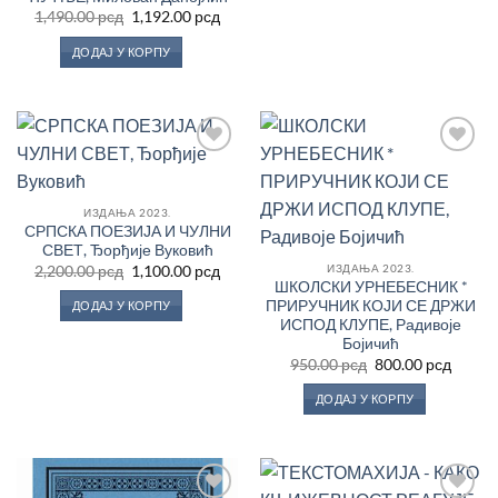
Оригинална
Тренутна
1,490.00
рсд
1,192.00
рсд
цена
цена
је
је:
ДОДАЈ У КОРПУ
била:
1,192.00 рсд.
1,490.00 рсд.
Додај
Додај
у
у
Листу
Листу
жеља
жеља
ИЗДАЊА 2023.
СРПСКА ПОЕЗИЈА И ЧУЛНИ
СВЕТ, Ђорђије Вуковић
Оригинална
Тренутна
ИЗДАЊА 2023.
2,200.00
рсд
1,100.00
рсд
цена
цена
ШКОЛСКИ УРНЕБЕСНИК *
је
је:
ПРИРУЧНИК КОЈИ СЕ ДРЖИ
ДОДАЈ У КОРПУ
била:
1,100.00 рсд.
ИСПОД КЛУПЕ, Радивоје
2,200.00 рсд.
Бојичић
Оригинална
Трену
950.00
рсд
800.00
рсд
цена
цена
је
је:
ДОДАЈ У КОРПУ
била:
800.00
950.00 рсд.