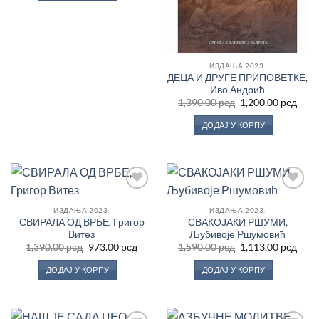
1,590.00 рсд.
ИЗДАЊА 2023.
ДЕЦА И ДРУГЕ ПРИПОВЕТКЕ,
Иво Андрић
Оригинална
Трен
1,390.00
рсд
1,200.00
рсд
цена
цен
је
је:
ДОДАЈ У КОРПУ
била:
1,200
1,390.00 рсд.
Додај
Додај
у
у
ИЗДАЊА 2023.
ИЗДАЊА 2023.
Листу
Листу
СВИРАЛА ОД ВРБЕ, Григор
СВАКОЈАКИ РШУМИ,
жеља
жеља
Витез
Љубивоје Ршумовић
Оригинална
Тренутна
Оригинална
Трен
1,390.00
рсд
973.00
рсд
1,590.00
рсд
1,113.00
рсд
цена
цена
цена
цен
је
је:
је
је:
ДОДАЈ У КОРПУ
ДОДАЈ У КОРПУ
била:
973.00 рсд.
била:
1,113
1,390.00 рсд.
1,590.00 рсд.