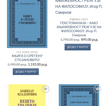
Додај
Додај
у
у
Листу
Листу
жеља
жеља
ИЗДАЊА 2023.
ТЕКСТОМАХИЈА – КАКО
КЊИЖЕВНОСТ РЕАГУЈЕ НА
ФИЛОСОФИЈУ, Игор П.
Смирнов
Оригинална
Трен
1,790.00
рсд
895.00
рсд
цена
цена
је
је:
ДОДАЈ У КОРПУ
била:
895.0
1,790.00 рсд.
115. КОЛО (2023)
КЊИГА О СРЕТЕНУ
СТОЈАНОВИЋУ
Оригинална
Тренутна
1,490.00
рсд
1,192.00
рсд
цена
цена
је
је:
ДОДАЈ У КОРПУ
била:
1,192.00 рсд.
1,490.00 рсд.
Додај
Додај
у
у
Листу
Листу