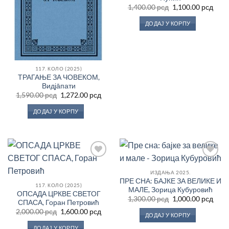
Оригинална
Трен
1,400.00
рсд
1,100.00
рсд
цена
цен
је
је:
ДОДАЈ У КОРПУ
била:
1,100
1,400.00 рсд.
117. КОЛО (2025)
ТРАГАЊЕ ЗА ЧОВЕКОМ,
Видјāпати
Оригинална
Тренутна
1,590.00
рсд
1,272.00
рсд
цена
цена
је
је:
ДОДАЈ У КОРПУ
била:
1,272.00 рсд.
1,590.00 рсд.
Додај
Додај
у
у
ИЗДАЊА 2025.
Листу
Листу
ПРЕ СНА: БАЈКЕ ЗА ВЕЛИКЕ И
жеља
жеља
117. КОЛО (2025)
МАЛЕ, Зорица Кубуровић
ОПСАДА ЦРКВЕ СВЕТОГ
Оригинална
Трен
1,300.00
рсд
1,000.00
рсд
СПАСА, Горан Петровић
цена
цен
Оригинална
Тренутна
2,000.00
рсд
1,600.00
рсд
је
је:
ДОДАЈ У КОРПУ
цена
цена
била:
1,000
је
је:
1,300.00 рсд.
ДОДАЈ У КОРПУ