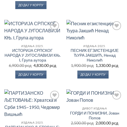
је
је:
ДОДАЈ У КОРПУ
била:
640.00 рсд.
800.00 рсд.
Додај
Додај
у
у
Листу
Листу
жеља
жеља
ИЗДАЊА 2025.
ИЗДАЊА 2025.
ИСТОРИЈА СРПСКОГ
ПЕСНИК ЕГЗИСТЕНЦИЈЕ
НАРОДА У ЈУГОСЛАВИЈИ КЊ.
ЂУРА ЈАКШИЋ, Ненад
I, Група аутора
Николић
Оригинална
Тренутна
Оригинална
Трен
6,900.00
рсд
4,830.00
рсд
1,900.00
рсд
1,330.00
рсд
цена
цена
цена
цен
је
је:
је
је:
ДОДАЈ У КОРПУ
ДОДАЈ У КОРПУ
била:
4,830.00 рсд.
била:
1,330
6,900.00 рсд.
1,900.00 рсд.
Додај
Додај
у
у
ДИВОТ ИЗДАЊА
Листу
Листу
ГОРДИ И ПОНИЗНИ, Јован
жеља
жеља
Попов
Оригинална
Трен
ИЗДАЊА 2025.
2,500.00
рсд
2,000.00
рсд
цена
цен