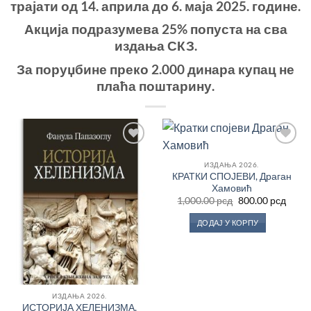
трајати
од 14. априла до 6. маја 2025. године.
Акција подразумева
25% попуста на сва
издања СКЗ.
За поруџбине преко 2.000 динара купац не
плаћа поштарину.
Додај
Додај
у
у
ИЗДАЊА 2026.
Листу
Листу
КРАТКИ СПОЈЕВИ, Драган
жеља
жеља
Хамовић
Оригинална
Трен
1,000.00
рсд
800.00
рсд
цена
цена
је
је:
ДОДАЈ У КОРПУ
била:
800.0
1,000.00 рсд.
ИЗДАЊА 2026.
ИСТОРИЈА ХЕЛЕНИЗМА,