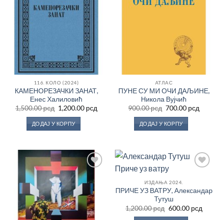
жеља
жеља
116. КОЛО (2024)
АТЛАС
КАМЕНОРЕЗАЧКИ ЗАНАТ,
ПУНЕ СУ МИ ОЧИ ДАЉИНЕ,
Енес Халиловић
Никола Вујчић
Оригинална
Тренутна
Оригинална
Трену
1,500.00
рсд
1,200.00
рсд
900.00
рсд
700.00
рсд
цена
цена
цена
цена
је
је:
је
је:
ДОДАЈ У КОРПУ
ДОДАЈ У КОРПУ
била:
1,200.00 рсд.
била:
700.00
1,500.00 рсд.
900.00 рсд.
Додај
Додај
у
у
ИЗДАЊА 2024.
Листу
Листу
ПРИЧЕ УЗ ВАТРУ, Александар
жеља
жеља
Тутуш
Оригинална
Трен
1,200.00
рсд
600.00
рсд
цена
цена