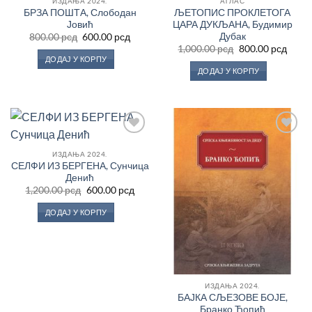
ИЗДАЊА 2024.
АТЛАС
Листу
Листу
БРЗА ПОШТА, Слободан
ЉЕТОПИС ПРОКЛЕТОГА
жеља
жеља
Јовић
ЦАРА ДУКЉАНА, Будимир
Дубак
Оригинална
Тренутна
800.00
рсд
600.00
рсд
цена
цена
Оригинална
Трен
1,000.00
рсд
800.00
рсд
је
је:
цена
цена
ДОДАЈ У КОРПУ
била:
600.00 рсд.
је
је:
ДОДАЈ У КОРПУ
800.00 рсд.
била:
800.0
1,000.00 рсд.
Додај
Додај
у
у
ИЗДАЊА 2024.
Листу
Листу
СЕЛФИ ИЗ БЕРГЕНА, Сунчица
жеља
жеља
Денић
Оригинална
Тренутна
1,200.00
рсд
600.00
рсд
цена
цена
је
је:
ДОДАЈ У КОРПУ
била:
600.00 рсд.
1,200.00 рсд.
ИЗДАЊА 2024.
БАЈКА СЉЕЗОВЕ БОЈЕ,
Бранко Ћопић