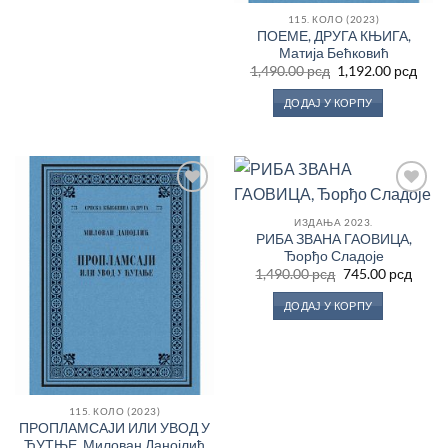
115. КОЛО (2023)
ПОЕМЕ, ДРУГА КЊИГА,
Матија Бећковић
Оригинална
Трен
1,490.00
рсд
1,192.00
рсд
цена
цен
је
је:
ДОДАЈ У КОРПУ
била:
1,192
1,490.00 рсд.
Додај
Додај
у
у
ИЗДАЊА 2023.
Листу
Листу
РИБА ЗВАНА ГАОВИЦА,
жеља
жеља
Ђорђо Сладоје
Оригинална
Трен
1,490.00
рсд
745.00
рсд
цена
цена
је
је:
ДОДАЈ У КОРПУ
била:
745.0
1,490.00 рсд.
115. КОЛО (2023)
ПРОПЛАМСАЈИ ИЛИ УВОД У
ЋУТЊЕ, Милован Данојлић