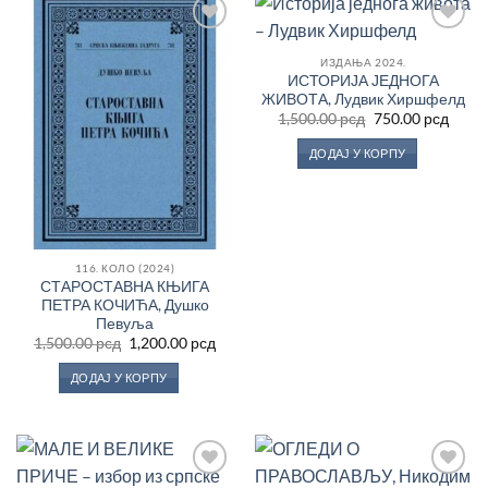
Додај
Додај
у
у
ИЗДАЊА 2024.
Листу
Листу
ИСТОРИЈА ЈЕДНОГА
жеља
жеља
ЖИВОТА, Лудвик Хиршфелд
Оригинална
Трен
1,500.00
рсд
750.00
рсд
цена
цена
је
је:
ДОДАЈ У КОРПУ
била:
750.0
1,500.00 рсд.
116. КОЛО (2024)
СТАРОСТАВНА КЊИГА
ПЕТРА КОЧИЋА, Душко
Певуља
Оригинална
Тренутна
1,500.00
рсд
1,200.00
рсд
цена
цена
је
је:
ДОДАЈ У КОРПУ
била:
1,200.00 рсд.
1,500.00 рсд.