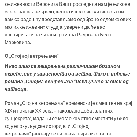
књижевности Вероника Ваш проследила нам је њихове
есеје, написане зрело, вешто и врло интуитивно, а ми
вам са радошћу представљамо одабране одломке ових
малих књижевних студија, уверени да ће вас
инспирисати на читање романа Радована Белог
Марковића.
О „Стојној ветрењачи“
И као што се ветрењача различитом брзином
окреће, све у зависности од ветра, тако и виђење
романа „Стојна ветрењача“ искључиво зависи од
читаоца.
Роман „Стојна ветрењача“ временски је смештен на крај
XIX и почетак XX века – такозвано доба „златних
сунцокрета“, мада би се могао комотно сместити у било
коју епоху људске историје. У „Стојној
ветрењачи“ јављају се најзначајнији ликови тог