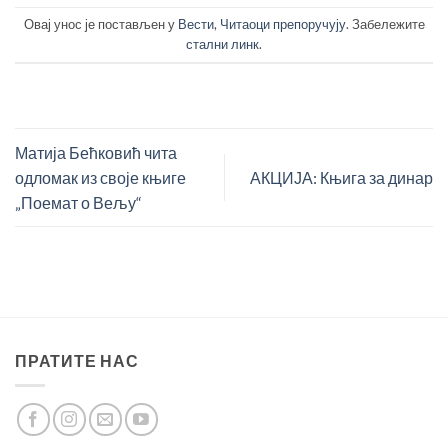
Овај унос је постављен у
Вести
,
Читаоци препоручују
. Забележите
стални линк
.
Матија Бећковић чита
одломак из своје књиге
АКЦИЈА: Књига за динар
„Поемат о Вељу“
ПРАТИТЕ НАС