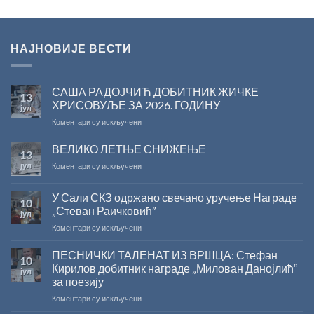
НАЈНОВИЈЕ ВЕСТИ
САША РАДОЈЧИЋ ДОБИТНИК ЖИЧКЕ
13
ХРИСОВУЉЕ ЗА 2026. ГОДИНУ
јул
на
Коментари су искључени
САША
РАДОЈЧИЋ
ВЕЛИКО ЛЕТЊЕ СНИЖЕЊЕ
13
ДОБИТНИК
јул
на
Коментари су искључени
ЖИЧКЕ
ВЕЛИКО
ХРИСОВУЉЕ
ЛЕТЊЕ
ЗА
У Сали СКЗ одржано свечано уручење Награде
10
СНИЖЕЊЕ
2026.
„Стеван Раичковић”
јул
ГОДИНУ
на
Коментари су искључени
У
Сали
ПЕСНИЧКИ ТАЛЕНАТ ИЗ ВРШЦА: Стефан
10
СКЗ
Кирилов добитник награде „Милован Данојлић“
јул
одржано
за поезију
свечано
на
Коментари су искључени
уручење
ПЕСНИЧКИ
Награде