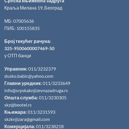
Српска књижевна задруга
Краља Милана 19, Београд
МБ: 07005636
ПИБ: 100155835
Број текућег рачуна:
325-9500600007469-50
у ОТП банци
Управник:
011/3232379
dusko.babic@yahoo.com
Главни уредник:
011/3233649
info@srpskaknjizevnazadruga.rs
Општа служба:
011/3230305
skz@beotel.rs
Књижара:
011/3231593
skzknjizara@gmail.com
Комерцијала:
011/3238218