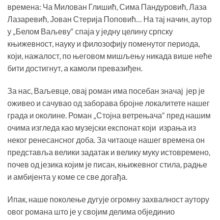
времена: Ча Милован Глишић, Сима Пандуровић, Лаза
Лазаревић, Јован Стерија Поповић… На тај начин, аутор
у „Белом Ваљеву“ спаја у једну целину српску
књижевност, науку и филозофију поменутог периода,
који, нажалост, по његовом мишљењу никада више неће
бити достигнут, а камоли превазиђен.
За нас, Ваљевце, овај роман има посебан значај јер је
оживео и сачувао од заборава бројне локалитете нашег
града и околине. Роман „Стојна ветрењача“ пред нашим
очима изгледа као музејски експонат који израња из
неког ренесансног доба. За читаоце нашег времена он
представља велики задатак и велику муку истовремено,
почев од језика којим је писан, књижевног стила, радње
и амбијента у коме се све догађа.
Ипак, наше поколење дугује огромну захвалност аутору
овог романа што је у својим делима објединио