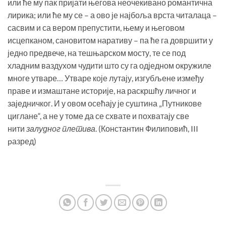
или ће му пак пријати његова неочекивано романтична
лирика; или ће му се – а ово је најбоља врста читалаца –
сасвим и са вером препустити, њему и његовом
исцепканом, сановитом наративу – па ће га довршити у
једно предвече, на тешњарском мосту, те се под
хладним ваздухом чудити што су га одједном окружиле
многе утваре… Утваре које лутају, изгубљене између
праве и измаштане историје, на раскршћу личног и
заједничког. И у овом осећају је суштина „Путникове
циглане“, а не у томе да се схвате и похватају све
нити
залудног плетива
. (Константин Филиповић, III
pазред)