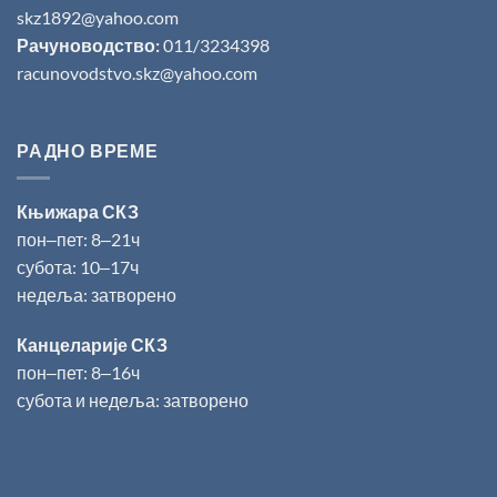
skz1892@yahoo.com
Рачуноводство:
011/3234398
racunovodstvo.skz@yahoo.com
РАДНО ВРЕМЕ
Књижара СКЗ
пон‒пет: 8‒21ч
субота: 10‒17ч
недеља: затворено
Канцеларије СКЗ
пон‒пет: 8‒16ч
субота и недеља: затворено