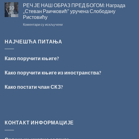
ТАЛЕНАТ
„Стеван
РЕЧ ЈЕ НАШ ОБРАЗ ПРЕД БОГОМ: Награда
10
ИЗ
Раичковић”
„Стеван Раичковић“ уручена Слободану
јул
ВРШЦА:
Ристовићу
Стефан
на
Коментари су искључени
Кирилов
РЕЧ
добитник
ЈЕ
награде
НАШ
„Милован
НАЈЧЕШЋА ПИТАЊА
ОБРАЗ
Данојлић“
ПРЕД
за
БОГОМ:
поезију
Како поручити књиге?
Награда
„Стеван
Раичковић“
Како поручити књиге из иностранства?
уручена
Слободану
Како постати члан СКЗ?
Ристовићу
КОНТАКТ ИНФОРМАЦИЈЕ