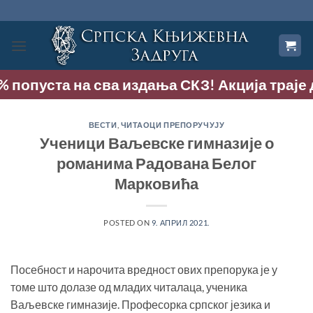
Прескочи
на
садржај
 попуста на сва издања СКЗ! Акција траје до
ВЕСТИ
,
ЧИТАОЦИ ПРЕПОРУЧУЈУ
Ученици Ваљевске гимназије о
романима Радована Белог
Марковића
POSTED ON
9. АПРИЛ 2021.
Посебност и нарочита вредност ових препорука је у
томе што долазе од младих читалаца, ученика
Ваљевске гимназије. Професорка српског језика и