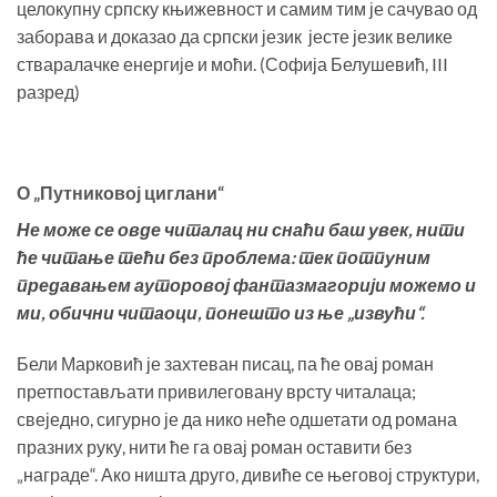
целокупну српску књижевност и самим тим је сачувао од
заборава и доказао да српски језик јесте језик велике
стваралачке енергије и моћи. (Софија Белушевић, III
разред)
О „Путниковој циглани“
Не може се овде читалац ни снаћи баш увек, нити
ће читање тећи без проблема: тек потпуним
предавањем ауторовој фантазмагорији можемо и
ми, обични читаоци, понешто из ње „извући“.
Бели Марковић је захтеван писац, па ће овај роман
претпостављати привилеговану врсту читалаца;
свеједно, сигурно је да нико неће одшетати од романа
празних руку, нити ће га овај роман оставити без
„награде“. Ако ништа друго, дивиће се његовој структури,