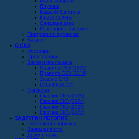
Мали забавник
Поучник
Ваша библиотека
Књиге за децу
Саиздаваштво
Разговори с писцима
Претрага по ауторима
Каталог
О СКЗ
Историјат
Председници
Закон и општа акта
Правила СКЗ (1892)
Правила СКЗ (2019)
Закон о СКЗ
Оснивачки акт
Гласници
Гласник СКЗ (2025)
Гласник СКЗ (2024)
Гласник СКЗ (2023)
Гласник СКЗ (2022)
ЗАДРУГИН ЛЕТОПИС
Читаоци препоручују
Занимљивости
Други о нама