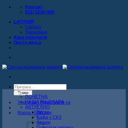
Прескочи
Контакт
на
011/ 3230-305
садржај
LAT/ЋИР
Latinica
Ћирилица
Како поручити
Листa жеља
Products
search
Тражи
ПОЧЕТНА
НАША КЊИЖАРА
Улогуј се / Региструјте се
АКТУЕЛНО
Вести
Корпа /
0.00
рсд
Кафа у СКЗ
Акције
Повратак читању