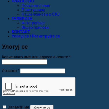
ЧЛАНСТВО
Постаните члан
Приступница
Наши чланови о СКЗ
ГАЛЕРИЈА
Фотографије
Видео прилози
КОНТАКТ
Улогуј се / Региструјте се
Улогуј се
Обавезно
Корисничко име или адреса е-поште
*
Обавезно
Лозинка
*
Запамти ме
Улогујте се