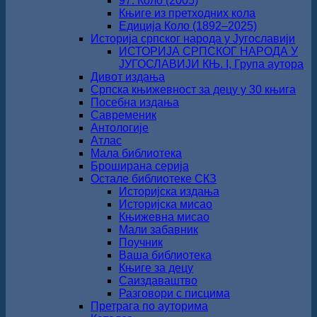
97. Коло (2005)
Књиге из претходних кола
Едиција Коло (1892‒2025)
Историја српског народа у Југославији
ИСТОРИЈА СРПСКОГ НАРОДА У
ЈУГОСЛАВИЈИ КЊ. I, Група аутора
Дивот издања
Српска књижевност за децу у 30 књига
Посебна издања
Савременик
Антологије
Атлас
Мала библиотека
Броширана серија
Остале библиотеке СКЗ
Историјска издања
Историјска мисао
Књижевна мисао
Мали забавник
Поучник
Ваша библиотека
Књиге за децу
Саиздаваштво
Разговори с писцима
Претрага по ауторима