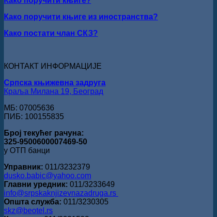
Како поручити књиге?
ВРШЦА:
Стефан
Како поручити књиге из иностранства?
Кирилов
добитник
Како постати члан СКЗ?
награде
„Милован
Данојлић“
за
КОНТАКТ ИНФОРМАЦИЈЕ
поезију
Српска књижевна задруга
Краља Милана 19, Београд
МБ: 07005636
ПИБ: 100155835
Број текућег рачуна:
325-9500600007469-50
у ОТП банци
Управник:
011/3232379
dusko.babic@yahoo.com
Главни уредник:
011/3233649
info@srpskaknjizevnazadruga.rs
Општа служба:
011/3230305
skz@beotel.rs