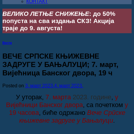
КОНТАКТ
ВЕЛИКО ЛЕТЊЕ СНИЖЕЊЕ
: до 50%
попуста на сва издања СКЗ! Акција
траје до 9. августа!
Вести
ВЕЧЕ СРПСКЕ КЊИЖЕВНЕ
ЗАДРУГЕ У БАЊАЛУЦИ; 7. март,
Вијећница Банског двора, 19 ч
Posted on
3. март 2023.
4. март 2023.
У уторак,
7. марта
2023. године
,
у
Вијећници Банског двора
, са почетком
у
19 часова
, биће одржано
Вече Српске
књижевне задруге у Бањалуци
.