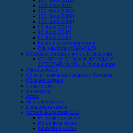
104. Коло (2012)
103 Коло (2011)
102. Коло (2010)
101. Коло (2009)
100. Коло (2008)
99. Коло (2007)
98. Коло (2006)
97. Коло (2005)
Књиге из претходних кола
Едиција Коло (1892‒2025)
Историја српског народа у Југославији
ИСТОРИЈА СРПСКОГ НАРОДА У
ЈУГОСЛАВИЈИ КЊ. I, Група аутора
Дивот издања
Српска књижевност за децу у 30 књига
Посебна издања
Савременик
Антологије
Атлас
Мала библиотека
Броширана серија
Остале библиотеке СКЗ
Историјска издања
Историјска мисао
Књижевна мисао