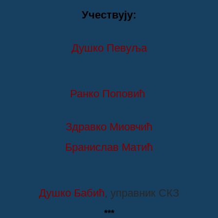
Учествују:
Душко Певуља
Ранко Поповић
Здравко Миовчић
Бранислав Матић
Душко Бабић
, управник СКЗ
***