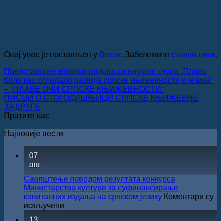
Овај унос је постављен у
Вести
. Забележите
стални линк
.
Представљен зборник радова са научног скупа „Плаво
Коло као огледало развоја српске књижевности и језика“
– „ПЛАВЕ ОЧИ СРПСКЕ КЊИЖЕВНОСТИ“
ПИСЦИ О СТОГОДИШЊИЦИ СРПСКЕ КЊИЖЕВНЕ
ЗАДРУГЕ
Пратите нас
Најновије вести
07
авг
Саопштење поводом резултата конкурса
Министарства културе за суфинансирање
капиталних издања на српском језику
Коментари су
на
искључени
Саопштење
13