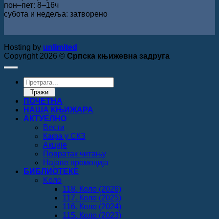
пон‒пет: 8‒16ч
субота и недеља: затворено
Hosting by
unlimited
Copyright 2026 ©
Српска књижевна задруга
Products
search
Тражи
ПОЧЕТНА
НАША КЊИЖАРА
АКТУЕЛНО
Вести
Кафа у СКЗ
Акције
Повратак читању
Најаве промоција
БИБЛИОТЕКЕ
Koло
118. Коло (2026)
117. Коло (2025)
116. Коло (2024)
115. Коло (2023)