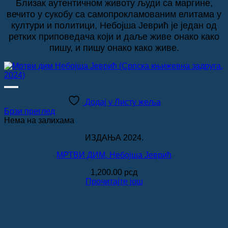
Близак аутентичном животу људи са маргине,
вечито у сукобу са самопрокламованим елитама у
култури и политици, Небојша Јеврић је један од
ретких приповедача који и даље живе онако како
пишу, и пишу онако како живе.
Додај у Листу жеља
Брзи преглед
Нема на залихама
ИЗДАЊА 2024.
МРТВИ ДИМ, Небојша Јеврић
1,200.00
рсд
Прочитајте још