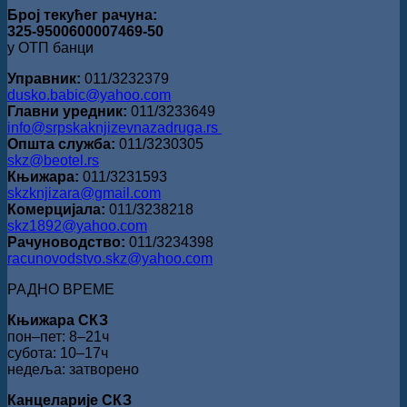
Број текућег рачуна:
325-9500600007469-50
у ОТП банци
Управник:
011/3232379
dusko.babic@yahoo.com
Главни уредник:
011/3233649
info@srpskaknjizevnazadruga.rs
Општа служба:
011/3230305
skz@beotel.rs
Књижара:
011/3231593
skzknjizara@gmail.com
Комерцијала:
011/3238218
skz1892@yahoo.com
Рачуноводство:
011/3234398
racunovodstvo.skz@yahoo.com
РАДНО ВРЕМЕ
Књижара СКЗ
пон‒пет: 8‒21ч
субота: 10‒17ч
недеља: затворено
Канцеларије СКЗ