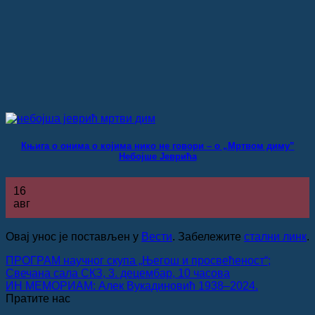
Књига о онима о којима нико не говори – о „Мртвом диму”
Небојше Јеврића
16
авг
Овај унос је постављен у
Вести
. Забележите
стални линк
.
ПРОГРАМ научног скупа „Његош и просвећеност“;
Свечана сала СКЗ, 3. децембар, 10 часова
ИН МЕМОРИАМ: Алек Вукадиновић 1938–2024.
Пратите нас