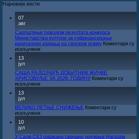
Најновије вести
07
авг
Саопштење поводом резултата конкурса
Министарства културе за суфинансирање
капиталних издања на српском језику
Коментари су
на
искључени
Саопштење
13
поводом
јул
резултата
конкурса
САША РАДОЈЧИЋ ДОБИТНИК ЖИЧКЕ
Министарства
ХРИСОВУЉЕ ЗА 2026. ГОДИНУ
Коментари су
културе
на
искључени
за
САША
13
суфинансирање
РАДОЈЧИЋ
јул
капиталних
ДОБИТНИК
издања
ЖИЧКЕ
ВЕЛИКО ЛЕТЊЕ СНИЖЕЊЕ
Коментари су
на
ХРИСОВУЉЕ
на
искључени
српском
ЗА
ВЕЛИКО
језику
10
2026.
ЛЕТЊЕ
јул
ГОДИНУ
СНИЖЕЊЕ
У Сали СКЗ одржано свечано уручење Награде