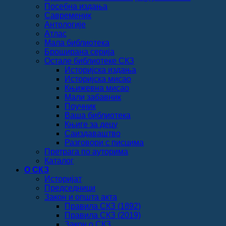
Посебна издања
Савременик
Антологије
Атлас
Мала библиотека
Броширана серија
Остале библиотеке СКЗ
Историјска издања
Историјска мисао
Књижевна мисао
Мали забавник
Поучник
Ваша библиотека
Књиге за децу
Саиздаваштво
Разговори с писцима
Претрага по ауторима
Каталог
О СКЗ
Историјат
Председници
Закон и општа акта
Правила СКЗ (1892)
Правила СКЗ (2019)
Закон о СКЗ