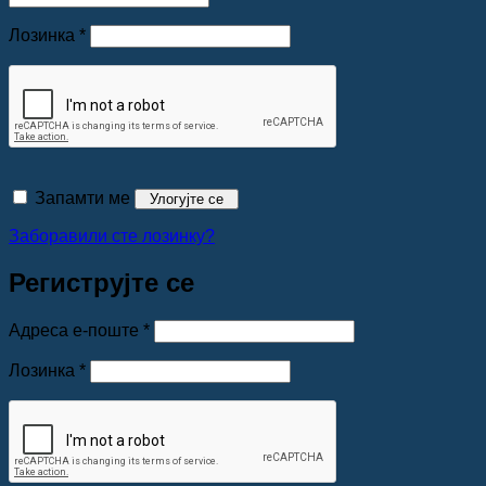
Обавезно
Лозинка
*
Запамти ме
Улогујте се
Заборавили сте лозинку?
Региструјте се
Обавезно
Адреса е-поште
*
Обавезно
Лозинка
*