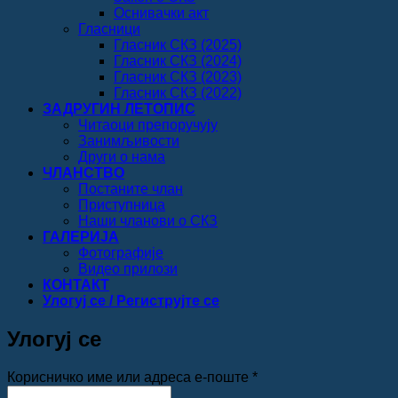
Оснивачки акт
Гласници
Гласник СКЗ (2025)
Гласник СКЗ (2024)
Гласник СКЗ (2023)
Гласник СКЗ (2022)
ЗАДРУГИН ЛЕТОПИС
Читаоци препоручују
Занимљивости
Други о нама
ЧЛАНСТВО
Постаните члан
Приступница
Наши чланови о СКЗ
ГАЛЕРИЈА
Фотографије
Видео прилози
КОНТАКТ
Улогуј се / Региструјте се
Улогуј се
Обавезно
Корисничко име или адреса е-поште
*