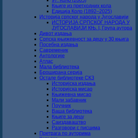
97. Коло (2005)
Књиге из претходних кола
Едиција Коло (1892‒2025)
Историја српског народа у Југославији
ИСТОРИЈА СРПСКОГ НАРОДА У
ЈУГОСЛАВИЈИ КЊ. I, Група аутора
Дивот издања
Српска књижевност за децу у 30 књига
Посебна издања
Савременик
Антологије
Атлас
Мала библиотека
Броширана серија
Остале библиотеке СКЗ
Историјска издања
Историјска мисао
Књижевна мисао
Мали забавник
Поучник
Ваша библиотека
Књиге за децу
Саиздаваштво
Разговори с писцима
Претрага по ауторима