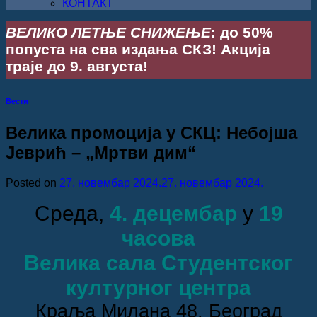
КОНТАКТ
ВЕЛИКО ЛЕТЊЕ СНИЖЕЊЕ
: до 50%
попуста на сва издања СКЗ! Акција
траје до 9. августа!
Вести
Велика промоција у СКЦ: Небојша
Јеврић – „Мртви дим“
Posted on
27. новембар 2024.
27. новембар 2024.
Среда,
4. децембар
у
19
часова
Велика сала Студентског
културног центра
Краља Милана 48, Београд