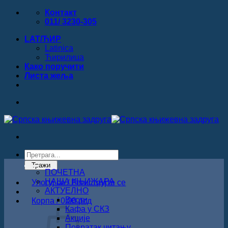
Прескочи
Контакт
на
011/ 3230-305
садржај
LAT/ЋИР
Latinica
Ћирилица
Како поручити
Листa жеља
Products
search
Тражи
ПОЧЕТНА
НАША КЊИЖАРА
Улогуј се / Региструјте се
АКТУЕЛНО
Вести
Корпа /
0.00
рсд
Кафа у СКЗ
Акције
Повратак читању