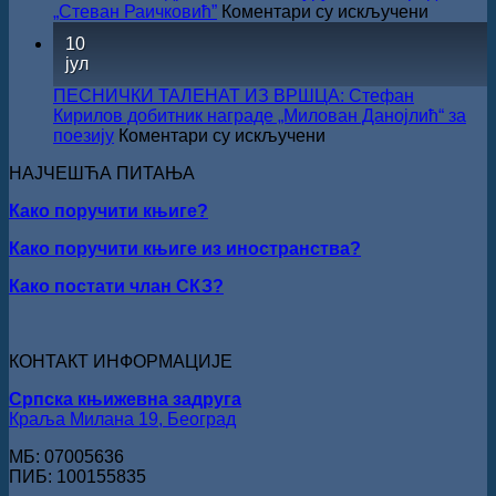
на
„Стеван Раичковић”
Коментари су искључени
У
10
Сали
јул
СКЗ
одржан
ПЕСНИЧКИ ТАЛЕНАТ ИЗ ВРШЦА: Стефан
свечано
Кирилов добитник награде „Милован Данојлић“ за
уручењ
на
поезију
Коментари су искључени
Наград
ПЕСНИЧКИ
„Стеван
НАЈЧЕШЋА ПИТАЊА
ТАЛЕНАТ
Раичков
ИЗ
Како поручити књиге?
ВРШЦА:
Стефан
Како поручити књиге из иностранства?
Кирилов
добитник
Како постати члан СКЗ?
награде
„Милован
Данојлић“
за
КОНТАКТ ИНФОРМАЦИЈЕ
поезију
Српска књижевна задруга
Краља Милана 19, Београд
МБ: 07005636
ПИБ: 100155835