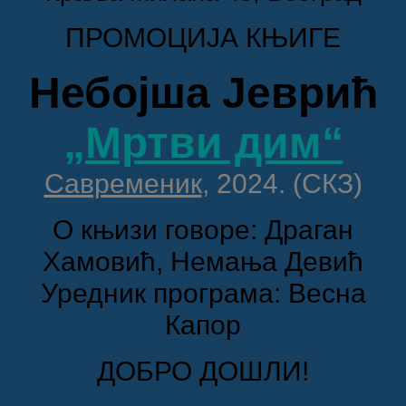
ПРОМОЦИЈА КЊИГЕ
Небојша Јеврић
„Мртви дим“
Савременик
, 2024. (СКЗ)
О књизи говоре: Драган
Хамовић, Немања Девић
Уредник програма: Весна
Капор
ДОБРО ДОШЛИ!