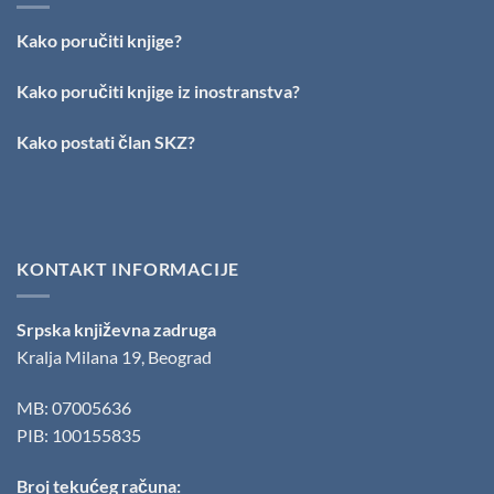
Stefan
Kirilov
Kako poručiti knjige?
dobitnik
nagrade
„Milovan
Kako poručiti knjige iz inostranstva?
Danojlić“
za
Kako postati član SKZ?
poeziju
KONTAKT INFORMACIJE
Srpska književna zadruga
Kralja Milana 19, Beograd
MB: 07005636
PIB: 100155835
Broj tekućeg računa: