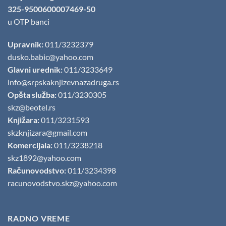
325-9500600007469-50
u OTP banci
Upravnik:
011/3232379
dusko.babic@yahoo.com
Glavni urednik:
011/3233649
info@srpskaknjizevnazadruga.rs
Opšta služba:
011/3230305
skz@beotel.rs
Knjižara:
011/3231593
skzknjizara@gmail.com
Komercijala:
011/3238218
skz1892@yahoo.com
Računovodstvo:
011/3234398
racunovodstvo.skz@yahoo.com
RADNO VREME