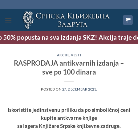
Preskoči
na
sadržaj
0% popusta na sva izdanja SKZ! Akcija traje do 9
AKCIJE
,
VESTI
RASPRODAJA antikvarnih izdanja –
sve po 100 dinara
POSTED ON
27. DECEMBAR 2023.
Iskoristite jedinstvenu priliku da po simboličnoj ceni
kupite antkvarne knjige
sa lagera Knjižare Srpske književne zadruge.