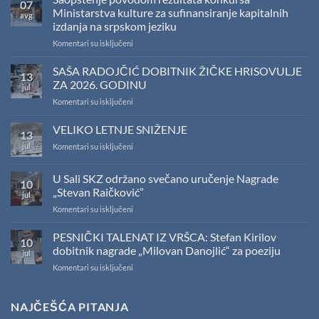
07
Ministarstva kulture za sufinansiranje kapitalnih
avg
izdanja na srpskom jeziku
na
Komentari su isključeni
Saopštenje
povodom
SAŠA RADOJČIĆ DOBITNIK ŽIČKE HRISOVULJE
13
rezultata
ZA 2026. GODINU
jul
konkursa
na
Komentari su isključeni
Ministarstva
SAŠA
kulture
RADOJČIĆ
VELIKO LETNJE SNIŽENJE
za
13
DOBITNIK
sufinansiranje
jul
na
Komentari su isključeni
ŽIČKE
kapitalnih
VELIKO
HRISOVULJE
izdanja
LETNJE
ZA
na
U Sali SKZ održano svečano uručenje Nagrade
10
SNIŽENJE
2026.
srpskom
„Stevan Raičković”
jul
GODINU
jeziku
na
Komentari su isključeni
U
Sali
PESNIČKI TALENAT IZ VRŠCA: Stefan Kirilov
10
SKZ
dobitnik nagrade „Milovan Danojlić“ za poeziju
jul
održano
na
Komentari su isključeni
svečano
PESNIČKI
uručenje
TALENAT
Nagrade
IZ
NAJČEŠĆA PITANJA
„Stevan
VRŠCA:
Raičković”