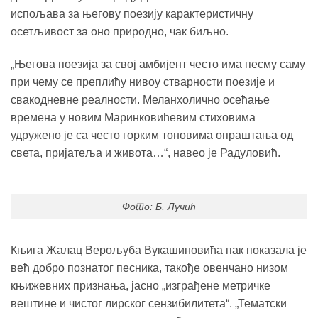
испољава за његову поезију карактеристичну
осетљивост за оно природно, чак биљно.
„Његова поезија за свој амбијент често има песму саму
при чему се преплићу нивоу стварности поезије и
свакодневне реалности. Меланхолично осећање
времена у новим Маринковићевим стиховима
удружено је са често горким тоновима опраштања од
света, пријатеља и живота…“, навео је Радуловић.
Фото: Б. Лучић
Књига Жалац Верољуба Вукашиновића пак показала је
већ добро познатог песника, такође овенчано низом
књижевних признања, јасно „изграђене метричке
вештине и чистог лирског сензибилитета“. „Тематски