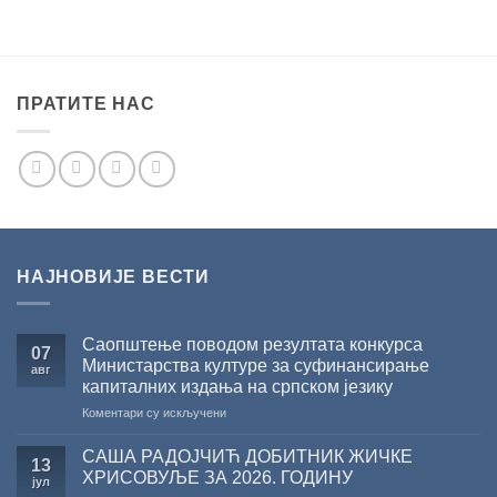
ПРАТИТЕ НАС
НАЈНОВИЈЕ ВЕСТИ
Саопштење поводом резултата конкурса
07
Министарства културе за суфинансирање
авг
капиталних издања на српском језику
на
Коментари су искључени
Саопштење
поводом
САША РАДОЈЧИЋ ДОБИТНИК ЖИЧКЕ
13
резултата
ХРИСОВУЉЕ ЗА 2026. ГОДИНУ
јул
конкурса