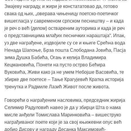
Змајеву награду, и жири је констататовао да, готово
свака од њих, „оверава чињеницу поетско-поетичког
вишегласја у савременом српском песништву – и када
је реч о већ (делом) оствареним ауторима и када је реч
о представницима млађих песничких нараштаја“. Ипак,
уз две награђене, издвојиле су се и књиге Срећна вода
Ненада Шапоње, Брза пошта Слободана Јовића, Пасја
зима Душка Бабића, Огањ и келија Владимира
Кецмановића, Понети на пусто острво Бећира
Вуковића, Живи како ја не умем Небојше Васовића, те
збирке две поетесе – Тање Крагујевић Кратка историја
тренутка и Радмиле Лазић Живот после живота.
Говорећи о награђеним насловима, председник жирија
Селимир Радуловић навео је да у збирци Шта о нама
мисле анђели Томислава Маринковића – вишеструко
награђиваног поете који је за свој књижевни опус већ
добио Дисову и награду Десанка Максимовић-