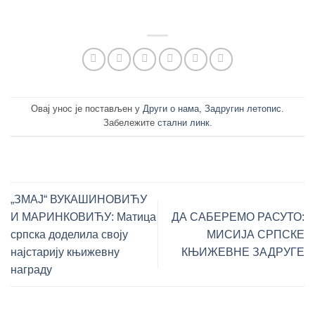
Овај унос је постављен у
Други о нама
,
Задругин летопис
.
Забележите
стални линк
.
„ЗМАЈ“ ВУКАШИНОВИЋУ
И МАРИНКОВИЋУ: Матица
ДА САБЕРЕМО РАСУТО:
српска доделила своју
МИСИЈА СРПСКЕ
најстарију књижевну
КЊИЖЕВНЕ ЗАДРУГЕ
награду