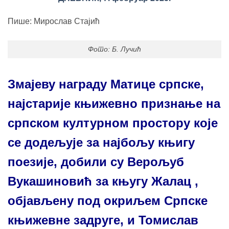
Пише: Мирослав Стајић
Фото: Б. Лучић
Змајеву награду Матице српске,
најстарије књижевно признање на
српском културном простору које
се додељује за најбољу књигу
поезије, добили су Верољуб
Вукашиновић за књугу Жалац ,
објављену под окриљем Српске
књижевне задруге, и Томислав