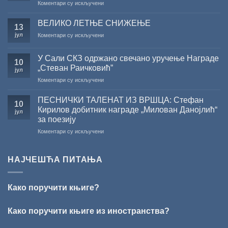
на
Коментари су искључени
Министарства
САША
културе
РАДОЈЧИЋ
за
ВЕЛИКО ЛЕТЊЕ СНИЖЕЊЕ
13
ДОБИТНИК
суфинансирање
јул
на
Коментари су искључени
ЖИЧКЕ
капиталних
ВЕЛИКО
ХРИСОВУЉЕ
издања
ЛЕТЊЕ
ЗА
на
У Сали СКЗ одржано свечано уручење Награде
СНИЖЕЊЕ
10
2026.
српском
„Стеван Раичковић”
јул
ГОДИНУ
језику
на
Коментари су искључени
У
Сали
ПЕСНИЧКИ ТАЛЕНАТ ИЗ ВРШЦА: Стефан
10
СКЗ
Кирилов добитник награде „Милован Данојлић“
јул
одржано
за поезију
свечано
на
Коментари су искључени
уручење
ПЕСНИЧКИ
Награде
ТАЛЕНАТ
„Стеван
ИЗ
Раичковић”
НАЈЧЕШЋА ПИТАЊА
ВРШЦА:
Стефан
Кирилов
Како поручити књиге?
добитник
награде
„Милован
Како поручити књиге из иностранства?
Данојлић“
за