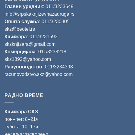
Главни уредник:
011/3233649
info@srpskaknjizevnazadruga.rs
Општа служба:
011/3230305
skz@beotel.rs
Књижара:
011/3231593
skzknjizara@gmail.com
Комерцијала:
011/3238218
skz1892@yahoo.com
Рачуноводство:
011/3234398
racunovodstvo.skz@yahoo.com
РАДНО ВРЕМЕ
Књижара СКЗ
пон‒пет: 8‒21ч
субота: 10‒17ч
недеља: затворено