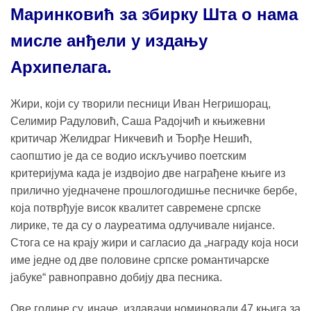
Маринковић за збирку Шта о нама
мисле анђели у издању
Архипелага.
Жири, који су творили песници Иван Негришорац,
Селимир Радуловић, Саша Радојчић и књижевни
критичар Желидраг Никчевић и Ђорђе Нешић,
саопштио је да се водио искључиво поетским
критеријума када је издвојио две награђене књиге из
прилично уједначене прошлогодишње песничке бербе,
која потврђује висок квалитет савремене српске
лирике, те да су о лауреатима одлучивале нијансе.
Стога се на крају жири и сагласио да „награду која носи
име једне од две половине српске романтичарске
јабуке“ равноправно добију два песника.
Ове године су, иначе, издавачи номиновали 47 књига за