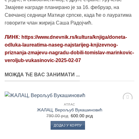
Змајеве награде планирано је за 16. фебруар, на
Свечаној седници Матице српске, када ће о лауратима
говорити члан жирија Саша Радојчић.
ЛИНК: https://www.dnevnik.rs/kultura/knjiga/doneta-
odluka-laureatima-naseg-najstarijeg-knjizevnog-
priznanja-zmajevu-nagradu-dobili-tomislav-marinkovic-
veroljub-vukasinovic-2025-02-07
МОЖДА ЋЕ ВАС ЗАНИМАТИ ...
АТЛАС
Додај
ЖАЛАЦ, Верољуб Вукашиновић
у
Оригинална
Тренутна
790.00
рсд
600.00
рсд
Листу
цена
цена
жеља
је
је:
ДОДАЈ У КОРПУ
била:
600.00 рсд.
790.00 рсд.