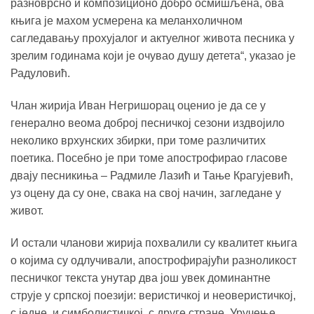
разноврсно и композиционо добро осмишљена, ова
књига је махом усмерена ка меланхоличном
сагледавању прохујалог и актуелног живота песника у
зрелим годинама који је очувао душу детета“, указао је
Радуловић.
Члан жирија Иван Негришорац оценио је да се у
генерално веома доброј песничкој сезони издвојило
неколико врхунских збирки, при томе различитих
поетика. Посебно је при томе апострофирао гласове
двају песникиња – Радмиле Лазић и Тање Крагујевић,
уз оцену да су оне, свака на свој начин, загледане у
живот.
И остали чланови жирија похвалили су квалитет књига
о којима су одлучивали, апострофирајући разноликост
песничког текста унутар два још увек доминантне
струје у српској поезији: веристичкој и неоверистичкој,
с једне, и симболистичкој, с друге стране. Уручење