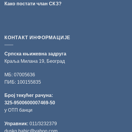
Како постати члан СКЗ?
поезију
КОНТАКТ ИНФОРМАЦИЈЕ
Српска књижевна задруга
Краља Милана 19, Београд
МБ: 07005636
ПИБ: 100155835
Број текућег рачуна:
325-9500600007469-50
у ОТП банци
Управник:
011/3232379
dusko.babic@yahoo.com