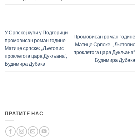
У Српској кући у Подгорици
Промовисан роман године
промовисан роман године
Матице Српске: „Љетопис
Матице српске: „Љетопис
проклетога цара Дукљана“
проклетога цара Дукљана“,
Будимира Дубака
Будимира Дубака
ПРАТИТЕ НАС