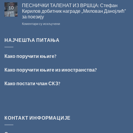
Сали
ПЕСНИЧКИ ТАЛЕНАТ ИЗ ВРШЦА: Стефан
10
СКЗ
Кирилов добитник награде „Милован Данојлић“
јул
одржано
за поезију
свечано
на
Коментари су искључени
уручење
ПЕСНИЧКИ
Награде
ТАЛЕНАТ
„Стеван
ИЗ
Раичковић”
НАЈЧЕШЋА ПИТАЊА
ВРШЦА:
Стефан
Кирилов
Како поручити књиге?
добитник
награде
„Милован
Како поручити књиге из иностранства?
Данојлић“
за
Како постати члан СКЗ?
поезију
КОНТАКТ ИНФОРМАЦИЈЕ