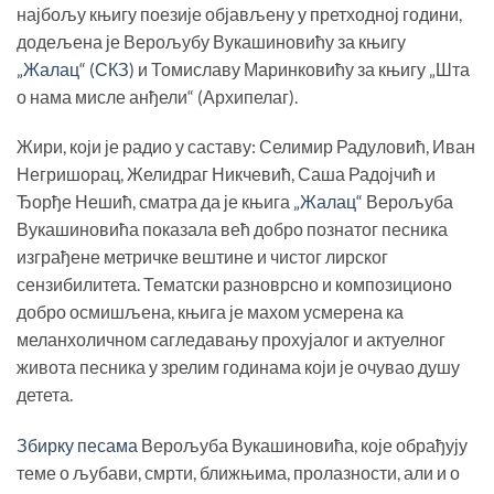
најбољу књигу поезије објављену у претходној години,
додељена је Верољубу Вукашиновићу за књигу
„Жалац“ (СКЗ)
и Томиславу Маринковићу за књигу „Шта
о нама мисле анђели“ (Архипелаг).
Жири, који је радио у саставу: Селимир Радуловић, Иван
Негришорац, Желидраг Никчевић, Саша Радојчић и
Ђорђе Нешић, сматра да је књига
„Жалац“
Верољуба
Вукашиновића показала већ добро познатог песника
изграђене метричке вештине и чистог лирског
сензибилитета. Тематски разноврсно и композиционо
добро осмишљена, књига је махом усмерена ка
меланхоличном сагледавању прохујалог и актуелног
живота песника у зрелим годинама који је очувао душу
детета.
Збирку песама
Верољуба Вукашиновића, које обрађују
теме о љубави, смрти, ближњима, пролазности, али и о