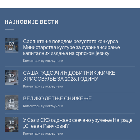
НАЈНОВИЈЕ ВЕСТИ
Саопштење поводом резултата конкурса
07
Министарства културе за суфинансирање
авг
капиталних издања на српском језику
на
Коментари су искључени
Саопштење
поводом
САША РАДОЈЧИЋ ДОБИТНИК ЖИЧКЕ
13
резултата
ХРИСОВУЉЕ ЗА 2026. ГОДИНУ
јул
конкурса
на
Коментари су искључени
Министарства
САША
културе
РАДОЈЧИЋ
ВЕЛИКО ЛЕТЊЕ СНИЖЕЊЕ
за
13
ДОБИТНИК
суфинансирање
јул
на
Коментари су искључени
ЖИЧКЕ
капиталних
ВЕЛИКО
ХРИСОВУЉЕ
издања
ЛЕТЊЕ
ЗА
на
У Сали СКЗ одржано свечано уручење Награде
10
СНИЖЕЊЕ
2026.
српском
„Стеван Раичковић”
јул
ГОДИНУ
језику
на
Коментари су искључени
У