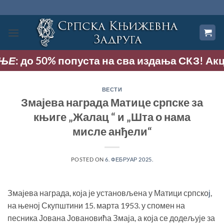
Прескочи
на
садржај
Е
: до 50% попуста на сва издања СКЗ! Акција
ВЕСТИ
Змајева награда Матице српске за
књиге „Жалац “ и „Шта о нама
мисле анђели“
POSTED ON
6. ФЕБРУАР 2025.
Змајева награда, која је установљена у Матици српско
ј
,
на њеној Скупштини 15. марта 1953. у спомен на
песника Јована Јовановића Змаја, а која се додељује за