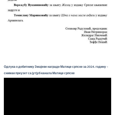
Одлука о добитнику Змајеве награде Матице српске за 2024. годину –
снимак преузет са јутјуб канала Матице српске