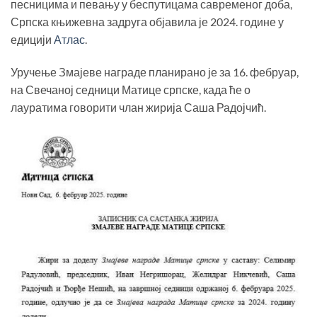
песницима и певању у беспутицама савременог доба,
Српска књижевна задруга објавила је 2024. године у
едицији
Атлас
.
Уручење Змајеве награде планирано је за 16. фебруар,
на Свечаној седници Матице српске, када ће о
лауратима говорити члан жирија Саша Радојчић.