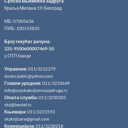
Српска књижевна задруга
Краља Милана 19, Београд
МБ: 07005636
ПИБ: 100155835
Број текућег рачуна:
325-9500600007469-50
у ОТП банци
Управник:
011/3232379
dusko.babic@yahoo.com
Главни уредник:
011/3233649
info@srpskaknjizevnazadruga.rs
Општа служба:
011/3230305
skz@beotel.rs
Књижара:
011/3231593
skzknjizara@gmail.com
Комерцијала:
011/3238218