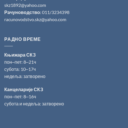
skz1892@yahoo.com
Рачуноводство:
011/3234398
racunovodstvo.skz@yahoo.com
РАДНО ВРЕМЕ
Књижара СКЗ
пон‒пет: 8‒21ч
субота: 10‒17ч
недеља: затворено
Канцеларије СКЗ
пон‒пет: 8‒16ч
субота и недеља: затворено